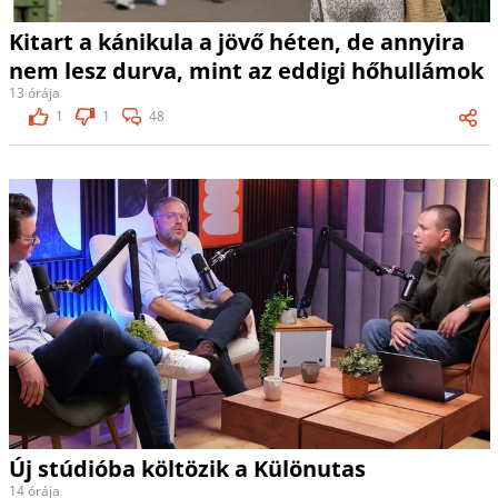
Kitart a kánikula a jövő héten, de annyira
nem lesz durva, mint az eddigi hőhullámok
13 órája
1
1
48
Új stúdióba költözik a Különutas
14 órája