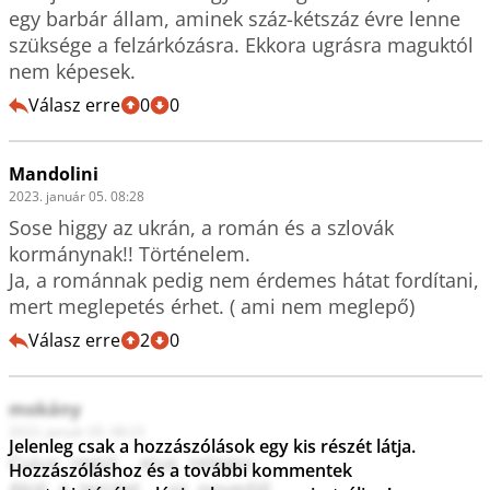
egy barbár állam, aminek száz-kétszáz évre lenne 
szüksége a felzárkózásra. Ekkora ugrásra maguktól 
nem képesek.
Válasz erre
0
0
Mandolini
2023. január 05. 08:28
Sose higgy az ukrán, a román és a szlovák 
kormánynak!! Történelem.

Ja, a románnak pedig nem érdemes hátat fordítani, 
mert meglepetés érhet. ( ami nem meglepő)
Válasz erre
2
0
mokány
2023. január 05. 08:23
Jelenleg csak a hozzászólások egy kis részét látja.
Cuius  regió  , eius  relegio  .

Hozzászóláshoz és a további kommentek
Akié  a  terület  ,  az  povedál  .