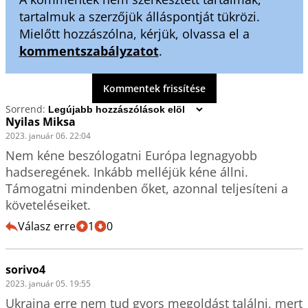
tartalmuk a szerzőjük álláspontját tükrözi.
Mielőtt hozzászólna, kérjük, olvassa el a
kommentszabályzatot
.
Kommentek frissítése
Sorrend:
Nyilas Miksa
2023. január 06. 22:04
Nem kéne beszólogatni Európa legnagyobb 
hadseregének. Inkább melléjük kéne állni. 
Támogatni mindenben őket, azonnal teljesíteni a 
követeléseiket. 
Válasz erre
1
0
sorivo4
2023. január 05. 19:55
Ukrajna erre nem tud gyors megoldást találni, mert 