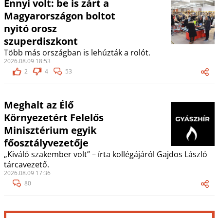
Ennyi volt: be is zárt a
Magyarországon boltot
nyitó orosz
szuperdiszkont
Több más országban is lehúzták a rolót.
2026.08.09 18:53
2
4
53
Meghalt az Élő
Környezetért Felelős
Minisztérium egyik
főosztályvezetője
„Kiváló szakember volt” – írta kollégájáról Gajdos László
tárcavezető.
2026.08.09 17:36
80