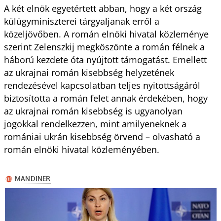
A két elnök egyetértett abban, hogy a két ország
külügyminiszterei tárgyaljanak erről a
közeljövőben. A román elnöki hivatal közleménye
szerint Zelenszkij megköszönte a román félnek a
háború kezdete óta nyújtott támogatást. Emellett
az ukrajnai román kisebbség helyzetének
rendezésével kapcsolatban teljes nyitottságáról
biztosította a román felet annak érdekében, hogy
az ukrajnai román kisebbség is ugyanolyan
jogokkal rendelkezzen, mint amilyeneknek a
romániai ukrán kisebbség örvend – olvasható a
román elnöki hivatal közleményében.