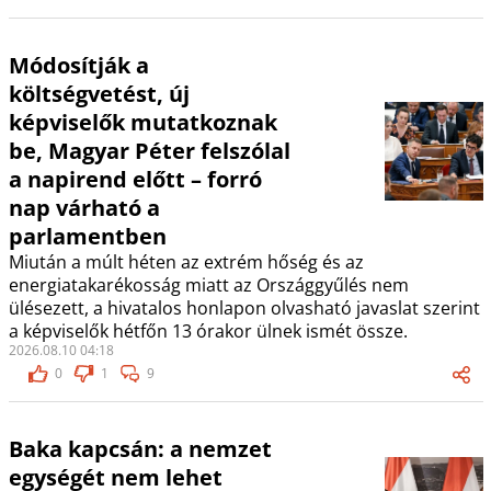
Módosítják a
költségvetést, új
képviselők mutatkoznak
be, Magyar Péter felszólal
a napirend előtt – forró
nap várható a
parlamentben
Miután a múlt héten az extrém hőség és az
energiatakarékosság miatt az Országgyűlés nem
ülésezett, a hivatalos honlapon olvasható javaslat szerint
a képviselők hétfőn 13 órakor ülnek ismét össze.
2026.08.10 04:18
0
1
9
Baka kapcsán: a nemzet
egységét nem lehet