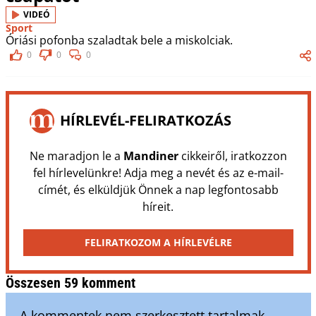
VIDEÓ
Sport
Óriási pofonba szaladtak bele a miskolciak.
0
0
0
HÍRLEVÉL-FELIRATKOZÁS
Ne maradjon le a
Mandiner
cikkeiről, iratkozzon
fel hírlevelünkre! Adja meg a nevét és az e-mail-
címét, és elküldjük Önnek a nap legfontosabb
híreit.
FELIRATKOZOM A HÍRLEVÉLRE
Összesen 59 komment
A kommentek nem szerkesztett tartalmak,