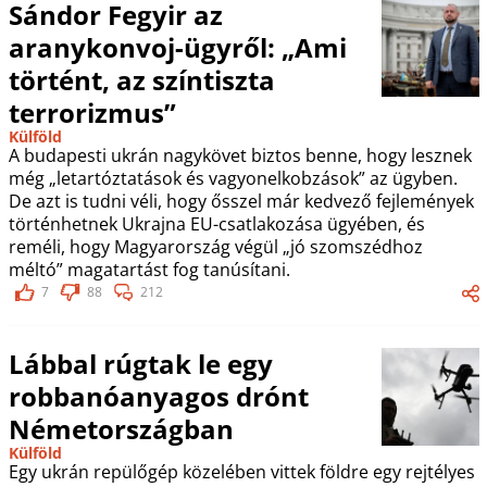
Sándor Fegyir az
aranykonvoj-ügyről: „Ami
történt, az színtiszta
terrorizmus”
Külföld
A budapesti ukrán nagykövet biztos benne, hogy lesznek
még „letartóztatások és vagyonelkobzások” az ügyben.
De azt is tudni véli, hogy ősszel már kedvező fejlemények
történhetnek Ukrajna EU-csatlakozása ügyében, és
reméli, hogy Magyarország végül „jó szomszédhoz
méltó” magatartást fog tanúsítani.
7
88
212
Lábbal rúgtak le egy
robbanóanyagos drónt
Németországban
Külföld
Egy ukrán repülőgép közelében vittek földre egy rejtélyes