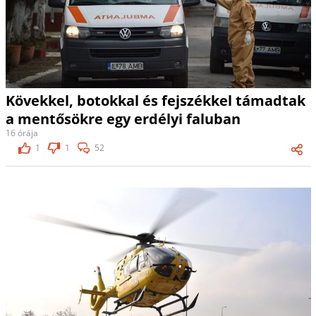
Kövekkel, botokkal és fejszékkel támadtak
a mentősökre egy erdélyi faluban
16 órája
1
1
52