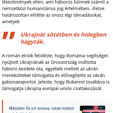
létesítmények ellen, ami háborús bűnnek számít a
nemzetközi humanitárius jog értelmében, illetve
határozottan elítélte az orosz légi támadásokat,
amelyek
Ukrajnát sötétben és hidegben
hagyták.
A román elnök felidézte, hogy Románia segítséget
nyújtott Ukrajnának az Oroszország indította
háború kezdete óta, egyebek mellett az ukrán
menekülteket támogatta és elősegítette az ukrán
gabonaexportot. Jelezte, hogy Bukarest továbbra is
támogatja Ukrajna európai uniós csatlakozását.
Miközben Ön ezt olvassa, valaki máshol