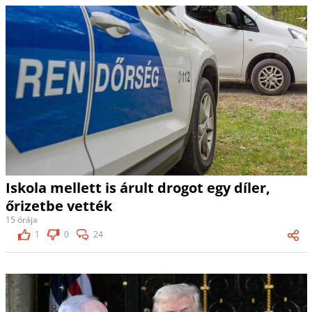
Iskola mellett is árult drogot egy díler,
őrizetbe vették
15 órája
1
0
24