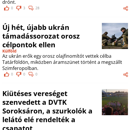
drónt.
0
3
28
Új hét, újabb ukrán
támadássorozat orosz
célpontok ellen
Külföld
Az ukrán erők egy orosz olajfinomítót vettek célba
Tatárföldön, miközben áramszünet történt a megszállt
Szimferopolban.
0
0
0
Kiütéses vereséget
szenvedett a DVTK
Soroksáron, a szurkolók a
lelátó elé rendelték a
csapatot