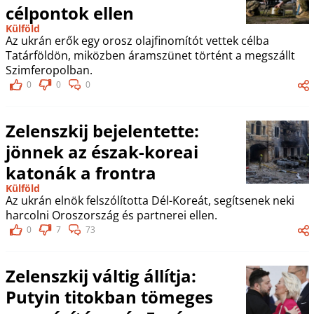
célpontok ellen
Külföld
Az ukrán erők egy orosz olajfinomítót vettek célba
Tatárföldön, miközben áramszünet történt a megszállt
Szimferopolban.
0
0
0
Zelenszkij bejelentette:
jönnek az észak-koreai
katonák a frontra
Külföld
Az ukrán elnök felszólította Dél-Koreát, segítsenek neki
harcolni Oroszország és partnerei ellen.
0
7
73
Zelenszkij váltig állítja:
Putyin titokban tömeges