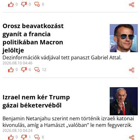
0
0
0
Orosz beavatkozást
gyanít a francia
politikában Macron
jelöltje
Dezinformációk vádjával tett panaszt Gabriel Attal.
2026.08.10 04:46
0
6
12
Izrael nem kér Trump
gázai béketervéből
Benjamin Netanjahu szerint nem történik izraeli katonai
kivonulás, amíg a Hamászt „valóban” le nem fegyverzik.
2026.08.10 04:24
0
1
6