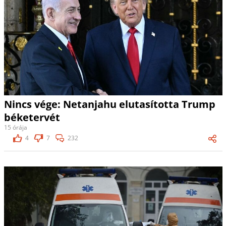
Nincs vége: Netanjahu elutasította Trump
béketervét
15 órája
4
7
232