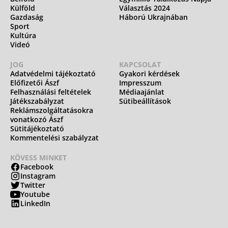
Külföld
Választás 2024
Gazdaság
Háború Ukrajnában
Sport
Kultúra
Videó
JOG
KAPCSOLAT
Adatvédelmi tájékoztató
Gyakori kérdések
Előfizetői Ászf
Impresszum
Felhasználási feltételek
Médiaajánlat
Játékszabályzat
Sütibeállítások
Reklámszolgáltatásokra
vonatkozó Ászf
Sütitájékoztató
Kommentelési szabályzat
KÖVESS MINKET
Facebook
Instagram
Twitter
Youtube
LinkedIn