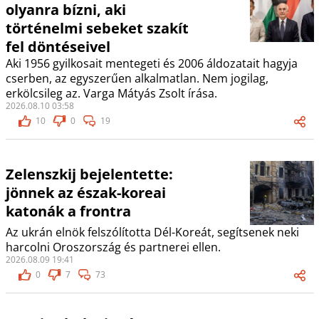
olyanra bízni, aki
történelmi sebeket szakít
fel döntéseivel
Aki 1956 gyilkosait mentegeti és 2006 áldozatait hagyja
cserben, az egyszerűen alkalmatlan. Nem jogilag,
erkölcsileg az. Varga Mátyás Zsolt írása.
2026.08.10 03:58
10
0
19
Zelenszkij bejelentette:
jönnek az észak-koreai
katonák a frontra
Az ukrán elnök felszólította Dél-Koreát, segítsenek neki
harcolni Oroszország és partnerei ellen.
2026.08.09 19:41
0
7
73