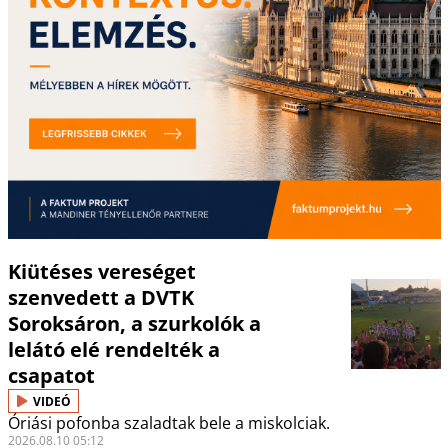
Kiütéses vereséget
szenvedett a DVTK
Soroksáron, a szurkolók a
lelátó elé rendelték a
csapatot
VIDEÓ
Óriási pofonba szaladtak bele a miskolciak.
2026.08.10 05:12