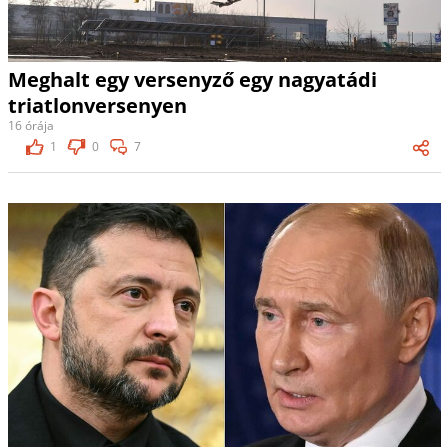
Meghalt egy versenyző egy nagyatádi
triatlonversenyen
16 órája
1
0
7