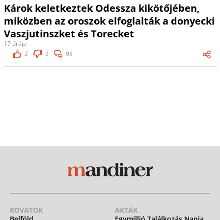
Károk keletkeztek Odessza kikötőjében,
miközben az oroszok elfoglalták a donyecki
Vaszjutinszket és Torecket
17 órája
2
2
93
ROVATOK
AKTÁK
Belföld
Egymillió Találkozás Napja