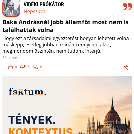
VIDÉKI PRÓKÁTOR
Népszava
Baka Andrásnál jobb államfőt most nem is
találhattak volna
Hogy ezt a társadalmi egyeztetést hogyan lehetett volna
másképp, esetleg jobban csinálni ennyi idő alatt,
megmondom őszintén, nem tudom. Interjú.
35 perce
0
5
8