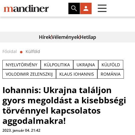
Hírek
Vélemények
Hetilap
Főoldal
Külföld
⬤
NYELVTÖRVÉNY
KÜLPOLITIKA
UKRAJNA
KÜLFÖLD
VOLODIMIR ZELENSZKIJ
KLAUS IOHANNIS
ROMÁNIA
Iohannis: Ukrajna találjon
gyors megoldást a kisebbségi
törvénnyel kapcsolatos
aggodalmakra!
2023. január 04. 21:42