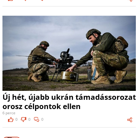
Új hét, újabb ukrán támadássorozat
orosz célpontok ellen
6 perce
0
0
0