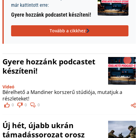
már kattintott erre:
Gyere hozzánk podcastet készíteni!
Tovább a cikkhez
Gyere hozzánk podcastet
készíteni!
Videó
Bérelhető a Mandiner korszerű stúdiója, mutatjuk a
részleteket!
0
0
0
Új hét, újabb ukrán
támadássorozat orosz