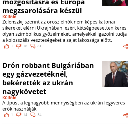
mozgósításra és Európa
megzsarolására készül
Külföld
Zelenszkij szerint az orosz elnök nem képes katonai
sikereket elérni Ukrajnában, ezért kétségbeesetten keres
olyan szimbolikus győzelmeket, amelyekkel igazolni tudja
a kolosszális veszteségeket a saját lakossága előtt.
1
18
81
Drón robbant Bulgáriában
egy gázvezetéknél,
bekérették az ukrán
nagykövetet
Külföld
A típust a legnagyobb mennyiségben az ukrán fegyveres
erők használják.
1
14
54