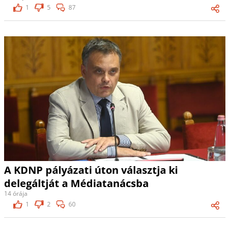
1
5
87
A KDNP pályázati úton választja ki
delegáltját a Médiatanácsba
14 órája
1
2
60