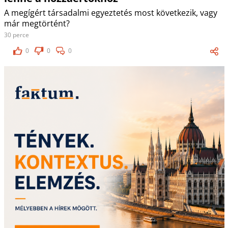
A megígért társadalmi egyeztetés most következik, vagy
már megtörtént?
30 perce
0
0
0