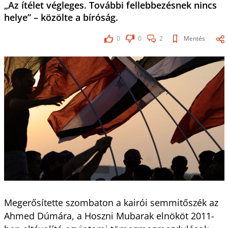
„Az ítélet végleges. További fellebbezésnek nincs
helye” – közölte a bíróság.
0
0
2
Mentés
Megerősítette szombaton a kairói semmitőszék az
Ahmed Dúmára, a Hoszni Mubarak elnököt 2011-