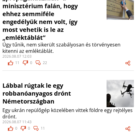
minisztérium falán, hogy
ehhez semmiféle
engedélyük nem volt, így
most vehetik is le az
„emléktáblát”
Úgy tűnik, nem sikerült szabályosan és törvényesen
kitenni az emléktáblát.
2026.08.07 12:03
11
0
22
Lábbal rúgtak le egy
robbanóanyagos drónt
Németországban
Egy ukrán repülőgép közelében vittek földre egy rejtélyes
drónt.
2026.08.07 11:43
0
0
11