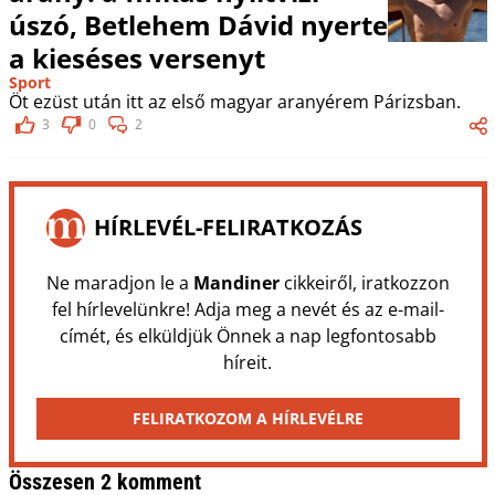
úszó, Betlehem Dávid nyerte
a kieséses versenyt
Sport
Öt ezüst után itt az első magyar aranyérem Párizsban.
3
0
2
HÍRLEVÉL-FELIRATKOZÁS
Ne maradjon le a
Mandiner
cikkeiről, iratkozzon
fel hírlevelünkre! Adja meg a nevét és az e-mail-
címét, és elküldjük Önnek a nap legfontosabb
híreit.
FELIRATKOZOM A HÍRLEVÉLRE
Összesen 2 komment