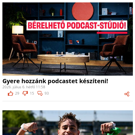
Gyere hozzánk podcastet készíteni!
2026. július 6. hétfő 11:58
29
15
93