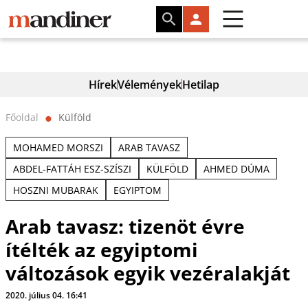
Hírek
Vélemények
Hetilap
Főoldal
Külföld
⬤
MOHAMED MORSZI
ARAB TAVASZ
ABDEL-FATTÁH ESZ-SZÍSZI
KÜLFÖLD
AHMED DÚMA
HOSZNI MUBARAK
EGYIPTOM
Arab tavasz: tizenöt évre
ítélték az egyiptomi
változások egyik vezéralakját
2020. július 04. 16:41