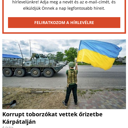
hírlevelünkre! Adja meg a nevét és az e-mail-címét, és
elküldjük Önnek a nap legfontosabb híreit.
FELIRATKOZOM A HÍRLEVÉLRE
Korrupt toborzókat vettek őrizetbe
Kárpátalján
4 órája