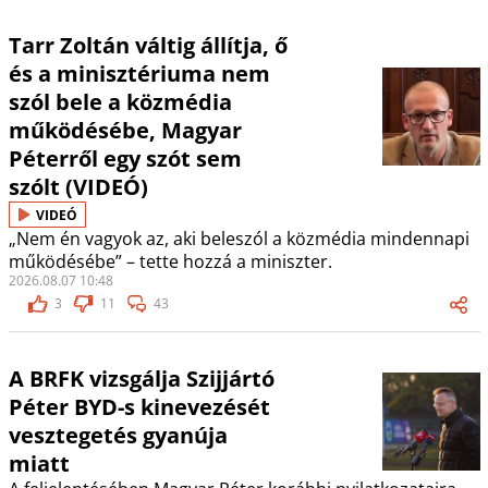
Tarr Zoltán váltig állítja, ő
és a minisztériuma nem
szól bele a közmédia
működésébe, Magyar
Péterről egy szót sem
szólt (VIDEÓ)
VIDEÓ
„Nem én vagyok az, aki beleszól a közmédia mindennapi
működésébe” – tette hozzá a miniszter.
2026.08.07 10:48
3
11
43
A BRFK vizsgálja Szijjártó
Péter BYD-s kinevezését
vesztegetés gyanúja
miatt