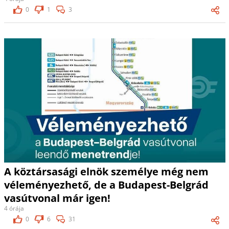
0
1
3
A köztársasági elnök személye még nem
véleményezhető, de a Budapest-Belgrád
vasútvonal már igen!
4 órája
0
6
31