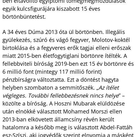
ben eltávolító egyiptomi tömegmegmozdulások
egyik kulcsfigurájára kiszabott 15 éves
börtönbüntetést.
A 34 éves Dúma 2013 óta ül börtönben. Illegális
gyülekezés, szúró és vágó fegyver, Molotov-koktél
birtoklása és a fegyveres erők tagjai elleni erőszak
miatt 2015-ben életfogytiglani börtönre ítélték. A
fellebbviteli bíróság 2019-ben ezt 15 év börtönre és
6 millió font (mintegy 117 millió forint)
pénzbírságra változtatta. Ezt a döntést hagyta
helyben szombaton a semmitőszék. „
Az ítélet
végleges. További fellebbezésnek nincs helye
” –
közölte a bíróság. A Hoszni Mubarak elüldözése
után elnökké választott Mohamed Morszi ellen
2013-ban elkövetett államcsíny révén került
hatalomra a később meg is választott Abdel-Fattáh
esz-Szíszi, aki jogvédők szerint elnyomja a másként