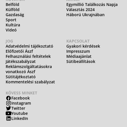
Belföld
Egymillió Találkozás Napja
Külföld
Választás 2024
Gazdaság
Háború Ukrajnában
Sport
Kultúra
Videó
JOG
KAPCSOLAT
Adatvédelmi tájékoztató
Gyakori kérdések
Előfizetői Ászf
Impresszum
Felhasználási feltételek
Médiaajánlat
Játékszabályzat
Sütibeállítások
Reklámszolgáltatásokra
vonatkozó Ászf
Sütitájékoztató
Kommentelési szabályzat
KÖVESS MINKET
Facebook
Instagram
Twitter
Youtube
LinkedIn