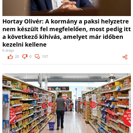
Hortay Olivér: A kormány a paksi helyzetre
nem készült fel megfelelően, most pedig itt
a következő kihívás, amelyet már időben
kezelni kellene
6 órája
20
0
107