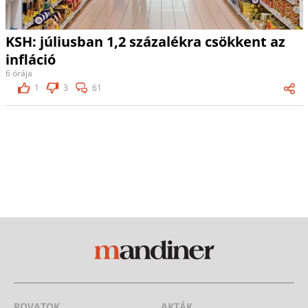
KSH: júliusban 1,2 százalékra csökkent az
infláció
6 órája
1
3
61
ROVATOK
AKTÁK