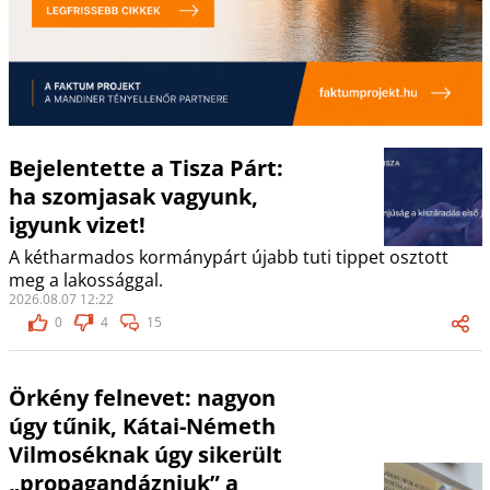
Bejelentette a Tisza Párt:
ha szomjasak vagyunk,
igyunk vizet!
A kétharmados kormánypárt újabb tuti tippet osztott
meg a lakossággal.
2026.08.07 12:22
0
4
15
Örkény felnevet: nagyon
úgy tűnik, Kátai-Németh
Vilmoséknak úgy sikerült
„propagandázniuk” a