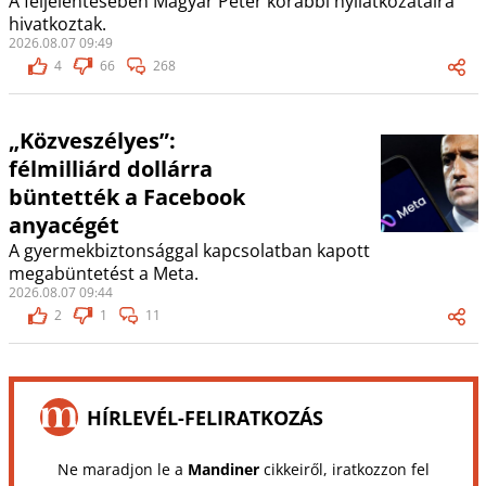
A feljelentésében Magyar Péter korábbi nyilatkozataira
hivatkoztak.
2026.08.07 09:49
4
66
268
„Közveszélyes”:
félmilliárd dollárra
büntették a Facebook
anyacégét
A gyermekbiztonsággal kapcsolatban kapott
megabüntetést a Meta.
2026.08.07 09:44
2
1
11
HÍRLEVÉL-FELIRATKOZÁS
Ne maradjon le a
Mandiner
cikkeiről, iratkozzon fel