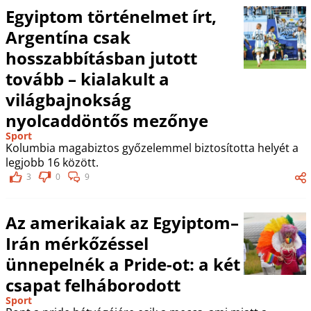
Egyiptom történelmet írt,
Argentína csak
hosszabbításban jutott
tovább – kialakult a
világbajnokság
nyolcaddöntős mezőnye
Sport
Kolumbia magabiztos győzelemmel biztosította helyét a
legjobb 16 között.
3
0
9
Az amerikaiak az Egyiptom–
Irán mérkőzéssel
ünnepelnék a Pride-ot: a két
csapat felháborodott
Sport