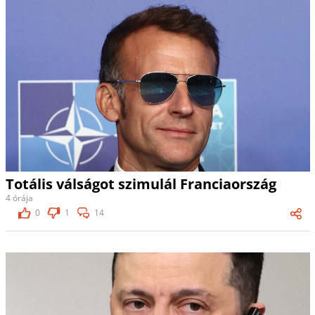
Totális válságot szimulál Franciaország
4 órája
0
1
14