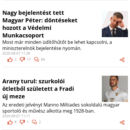
Nagy bejelentést tett
Magyar Péter: döntéseket
hozott a Védelmi
Munkacsoport
Most már minden üdítőhűtőt be lehet kapcsolni, a
miniszterelnök bejelentése nyomán.
2026.08.07 11:28
2
17
84
Arany turul: szurkolói
ötletből született a Fradi
új meze
Az eredeti jelvényt Manno Miltiades sokoldalú magyar
sportoló és művész alkotta meg 1928-ban.
2026.08.07 11:11
8
1
2