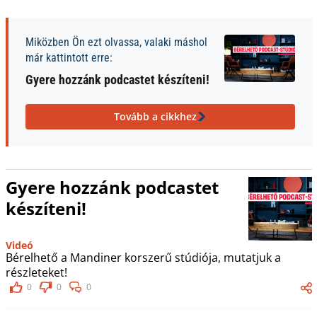
Miközben Ön ezt olvassa, valaki máshol
már kattintott erre:
Gyere hozzánk podcastet készíteni!
Tovább a cikkhez
Gyere hozzánk podcastet
készíteni!
Videó
Bérelhető a Mandiner korszerű stúdiója, mutatjuk a
részleteket!
0
0
0