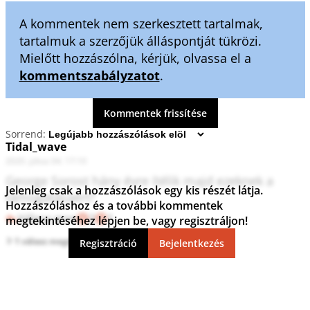
A kommentek nem szerkesztett tartalmak,
tartalmuk a szerzőjük álláspontját tükrözi.
Mielőtt hozzászólna, kérjük, olvassa el a
kommentszabályzatot
.
Kommentek frissítése
Sorrend:
Tidal_wave
2020. július 04. 17:10
George Sorost hány évre ítélik majd ezeknek a 
Jelenleg csak a hozzászólások egy kis részét látja.
támogatásáért?
Hozzászóláshoz és a további kommentek
Válasz erre
2
1
megtekintéséhez lépjen be, vagy regisztráljon!
1 válasz megtekintése
Regisztráció
Bejelentkezés