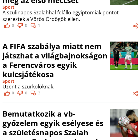
meg az első meccsét
Sport
A szülinapos Szalahhal felálló egyiptomiak pontot
szereztek a Vörös Ördögök ellen.
0
0
1
A FIFA szabálya miatt nem
játszhat a világbajnokságon
a Ferencváros egyik
kulcsjátékosa
Sport
Üzent a szurkolóknak.
0
0
3
Bemutatkozik a vb-
győzelem egyik esélyese és
a születésnapos Szalah