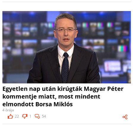
Egyetlen nap után kirúgták Magyar Péter
kommentje miatt, most mindent
elmondott Borsa Miklós
4 órája
22
1
54