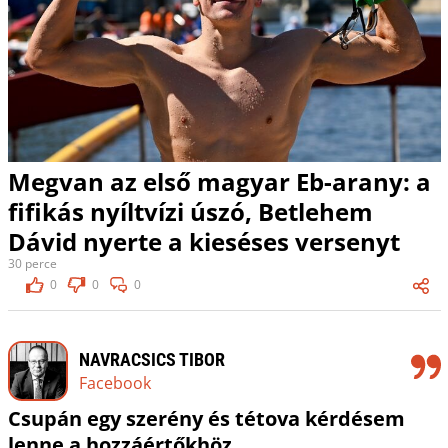
Megvan az első magyar Eb-arany: a
fifikás nyíltvízi úszó, Betlehem
Dávid nyerte a kieséses versenyt
30 perce
0
0
0
NAVRACSICS TIBOR
Facebook
Csupán egy szerény és tétova kérdésem
lenne a hozzáértőkhöz