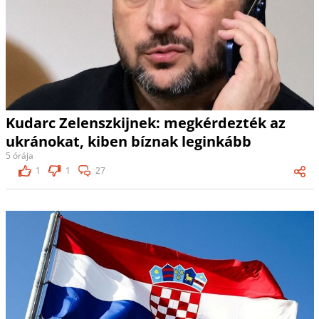
Kudarc Zelenszkijnek: megkérdezték az
ukránokat, kiben bíznak leginkább
5 órája
1
1
27