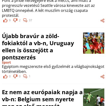
Pont a pride hétvégéjére esik a meccs, ami miatt a
progresszív vezetésű Seattle városa kinevezte azt az
LMBTQ ünnepévé. A két muszlim ország csapata
protestál.
9
2
37
Újabb bravúr a zöld-
fokiaktól a vb-n, Uruguay
ellen is összejött a
pontszerzés
Sport
Egyiptom megszerezte első győzelmét a világbajnokságot
történetében.
0
0
1
Ez nem az európaiak napja a
vb-n: Belgium sem nyerte