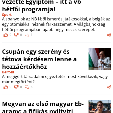
vezette Egyiptom – itt a vb
hétfői programja!
Sport
A spanyolok az NB I-ből ismerős játékosokkal, a belgák az
egyiptomiakkal néznek farkasszemet. A világbajnokság
hétfői programjában újabb négy meccs szerepel.
0
0
1
Csupán egy szerény és
tétova kérdésem lenne a
hozzáértőkhöz
Belföld
A megígért társadalmi egyeztetés most következik, vagy
már megtörtént?
9
0
6
Megvan az első magyar Eb-
arany: a fifikás nyíltvízi