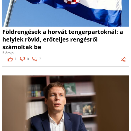
Földrengések a horvát tengerpartoknál: a
helyiek rövid, erőteljes rengésről
számoltak be
5 órája
1
0
2