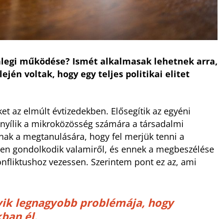
nlegi működése? Ismét alkalmasak lehetnek arra,
ején voltak, hogy egy teljes politikai elitet
et az elmúlt évtizedekben. Elősegítik az egyéni
g nyílik a mikroközösség számára a társadalmi
nnak a megtanulására, hogy fel merjük tenni a
érően gondolkodik valamiről, és ennek a megbeszélése
nfliktushoz vezessen. Szerintem pont ez az, ami
yik legnagyobb problémája, hogy
ban él.