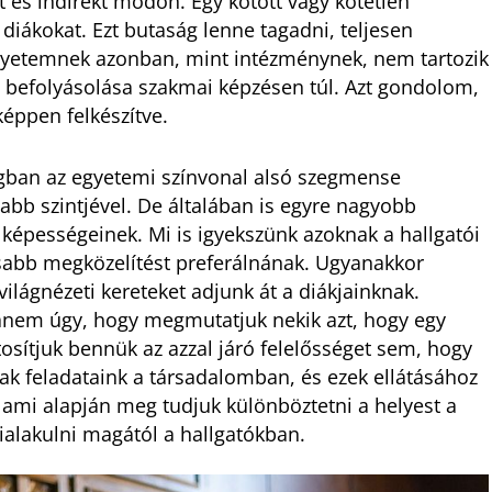
t és indirekt módon. Egy kötött vagy kötetlen
 diákokat. Ezt butaság lenne tagadni, teljesen
gyetemnek azonban, mint intézménynek, nem tartozik
le befolyásolása szakmai képzésen túl. Azt gondolom,
képpen felkészítve.
gban az egyetemi színvonal alsó szegmense
bb szintjével. De általában is egyre nagyobb
képességeinek. Mi is igyekszünk azoknak a hallgatói
sabb megközelítést preferálnának. Ugyanakkor
ilágnézeti kereteket adjunk át a diákjainknak.
anem úgy, hogy megmutatjuk nekik azt, hogy egy
osítjuk bennük az azzal járó felelősséget sem, hogy
nak feladataink a társadalomban, és ezek ellátásához
 ami alapján meg tudjuk különböztetni a helyest a
kialakulni magától a hallgatókban.