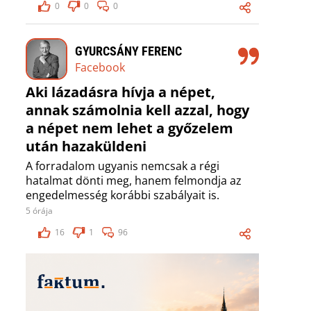
0
0
0
GYURCSÁNY FERENC
Facebook
Aki lázadásra hívja a népet,
annak számolnia kell azzal, hogy
a népet nem lehet a győzelem
után hazaküldeni
A forradalom ugyanis nemcsak a régi
hatalmat dönti meg, hanem felmondja az
engedelmesség korábbi szabályait is.
5 órája
16
1
96