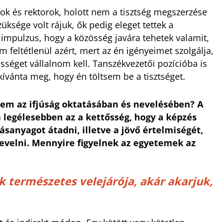
ok és rektorok, holott nem a tisztség megszerzése
üksége volt rájuk, ők pedig eleget tettek a
impulzus, hogy a közösség javára tehetek valamit,
feltétlenül azért, mert az én igényeimet szolgálja,
sséget vállalnom kell. Tanszékvezetői pozícióba is
 kívánta meg, hogy én töltsem be a tisztséget.
tem az ifjúság oktatásában és nevelésében? A
legélesebben az a kettősség, hogy a képzés
ásanyagot átadni, illetve a jövő értelmiségét,
s nevelni. Mennyire figyelnek az egyetemek az
 természetes velejárója, akár akarjuk,