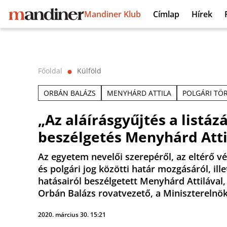
Mandiner Klub
Címlap
Hírek
Főoldal
Külföld
⬤
ORBÁN BALÁZS
MENYHÁRD ATTILA
POLGÁRI TÖ
„Az aláírásgyűjtés a listáz
beszélgetés Menyhárd Atti
Az egyetem nevelői szerepéről, az eltérő 
és polgári jog közötti határ mozgásáról, ill
hatásairól beszélgetett Menyhárd Attilával,
Orbán Balázs rovatvezető, a Miniszterelnöks
2020. március 30. 15:21