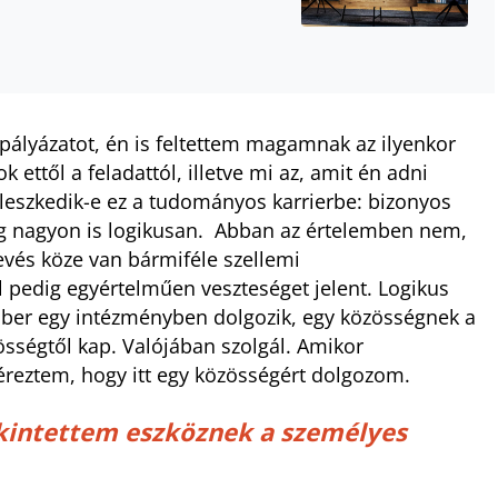
pályázatot, én is feltettem magamnak az ilyenkor
 ettől a feladattól, illetve mi az, amit én adni
lleszkedik-e ez a tudományos karrierbe: bizonyos
g nagyon is logikusan. Abban az értelemben nem,
evés köze van bármiféle szellemi
pedig egyértelműen veszteséget jelent. Logikus
mber egy intézményben dolgozik, egy közösségnek a
zösségtől kap. Valójában szolgál. Amikor
éreztem, hogy itt egy közösségért dolgozom.
kintettem eszköznek a személyes