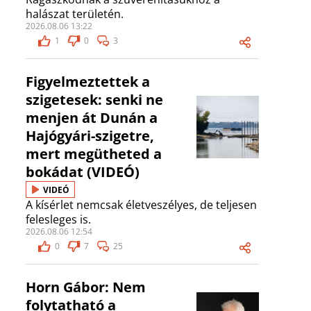
halászat területén.
2026.08.06 13:22
1
0
3
Figyelmeztettek a
szigetesek: senki ne
menjen át Dunán a
Hajógyári-szigetre,
mert megütheted a
bokádat (VIDEÓ)
VIDEÓ
A kísérlet nemcsak életveszélyes, de teljesen
felesleges is.
2026.08.06 12:54
0
7
25
Horn Gábor: Nem
folytatható a