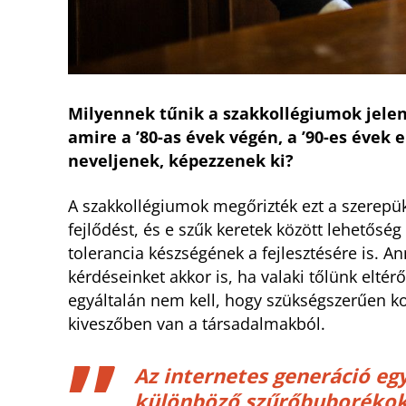
Milyennek tűnik a szakkollégiumok jele
amire a ’80-as évek végén, a ’90-es évek el
neveljenek, képezzenek ki?
A szakkollégiumok megőrizték ezt a szerepük
fejlődést, és e szűk keretek között lehetősé
tolerancia készségének a fejlesztésére is. A
kérdéseinket akkor is, ha valaki tőlünk elt
egyáltalán nem kell, hogy szükségszerűen ko
kiveszőben van a társadalmakból.
Az internetes generáció eg
különböző szűrőbuborékok