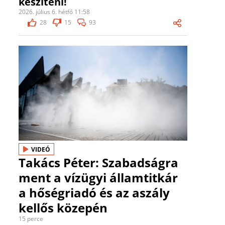
készíteni!
2026. július 6. hétfő 11:58
28
15
93
VIDEÓ
Takács Péter: Szabadságra
ment a vízügyi államtitkár
a hőségriadó és az aszály
kellős közepén
15 perce