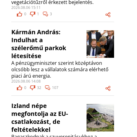
vegetációtűzről érkezett bejelentés.
2026.08.06 15:11
0
1
3
Kármán András:
Indulhat a
szélerőmű parkok
létesítése
A pénzügyminiszter szerint középtávon
olcsóbb lesz a vállalatok számára elérhető
piaci árú energia.
2026.08.06 14:08
0
32
107
Izland népe
megfontolja az EU-
csatlakozást, de
feltételekkel
Ragaszkodnak a szuverenitásukhoz a