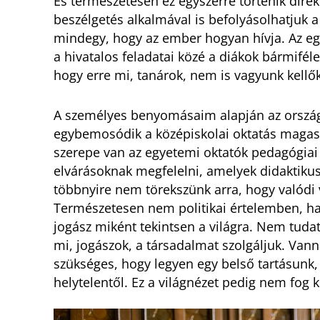
És természetesen ez egyszerre történik direk
beszélgetés alkalmával is befolyásolhatjuk a
mindegy, hogy az ember hogyan hívja. Az e
a hivatalos feladatai közé a diákok bármifé
hogy erre mi, tanárok, nem is vagyunk kellő
A személyes benyomásaim alapján az orszá
egybemosódik a középiskolai oktatás magasa
szerepe van az egyetemi oktatók pedagógiai 
elvárásoknak megfelelni, amelyek didaktiku
többnyire nem törekszünk arra, hogy valódi v
Természetesen nem politikai értelemben, h
jogász miként tekintsen a világra. Nem tudat
mi, jogászok, a társadalmat szolgáljuk. Van
szükséges, hogy legyen egy belső tartásunk,
helytelentől. Ez a világnézet pedig nem fog 