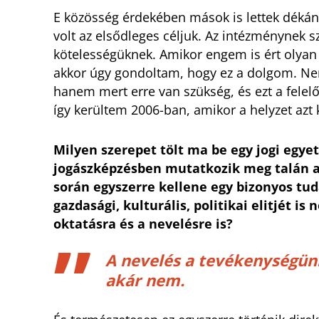
E közösség érdekében mások is lettek dékán
volt az elsődleges céljuk. Az intézménynek sz
kötelességüknek. Amikor engem is ért olyan 
akkor úgy gondoltam, hogy ez a dolgom. Nem 
hanem mert erre van szükség, és ezt a felelő
így kerültem 2006-ban, amikor a helyzet azt
Milyen szerepet tölt ma be egy jogi egye
jogászképzésben mutatkozik meg talán a 
során egyszerre kellene egy bizonyos tud
gazdasági, kulturális, politikai elitjét i
oktatásra és a nevelésre is?
A nevelés a tevékenységünk
akár nem.