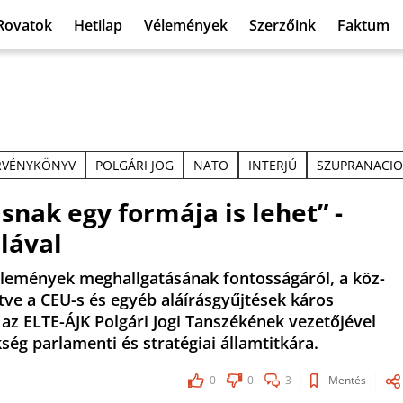
Rovatok
Hetilap
Vélemények
Szerzőink
Faktum
RVÉNYKÖNYV
POLGÁRI JOG
NATO
INTERJÚ
SZUPRANACIO
ásnak egy formája is lehet” -
lával
vélemények meghallgatásának fontosságáról, a köz-
etve a CEU-s és egyéb aláírásgyűjtések káros
 az ELTE-ÁJK Polgári Jogi Tanszékének vezetőjével
ég parlamenti és stratégiai államtitkára.
0
0
3
Mentés