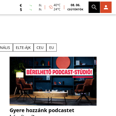
40°C
08. 06.
Ft
24°C
Ft
CSÜTÖRTÖK
NÁLIS
ELTE-ÁJK
CEU
EU
Gyere hozzánk podcastet