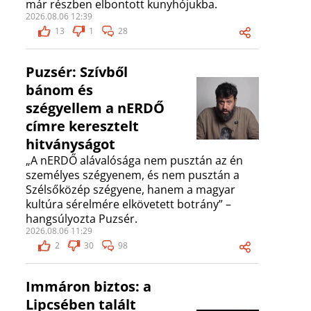
már részben elbontott kunyhójukba.
2026.08.06 12:39
13
1
28
Puzsér: Szívből
bánom és
szégyellem a nERDŐ
címre keresztelt
hitványságot
„A nERDŐ alávalósága nem pusztán az én
személyes szégyenem, és nem pusztán a
Szélsőközép szégyene, hanem a magyar
kultúra sérelmére elkövetett botrány” –
hangsúlyozta Puzsér.
2026.08.06 11:29
2
30
98
Immáron biztos: a
Lipcsében talált