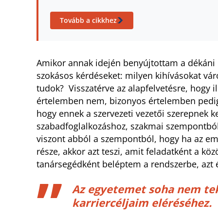
Tovább a cikkhez
Amikor annak idején benyújtottam a dékáni 
szokásos kérdéseket: milyen kihívásokat várok
tudok? Visszatérve az alapfelvetésre, hogy i
értelemben nem, bizonyos értelemben pedi
hogy ennek a szervezeti vezetői szerepnek k
szabadfoglalkozáshoz, szakmai szempontból 
viszont abból a szempontból, hogy ha az e
része, akkor azt teszi, amit feladatként a kö
tanársegédként beléptem a rendszerbe, azt 
Az egyetemet soha nem te
karriercéljaim eléréséhez.