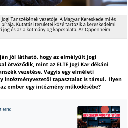
ri Jogi Tanszékének vezetője. A Magyar Kereskedelmi és
bírája. Kutatási területei közé tartozik a kereskedelmi
lgári jog és az alkotmányjog kapcsolata. Az Oppenheim
án jól látható, hogy az elmélyült jogi
 ötvöződik, mint az ELTE Jogi Kar dékáni
 Tanszék vezetése. Vagyis egy elméleti
 intézményvezetői tapasztalat is társul. Ilyen
at az ember egy intézmény működésébe?
 erre: