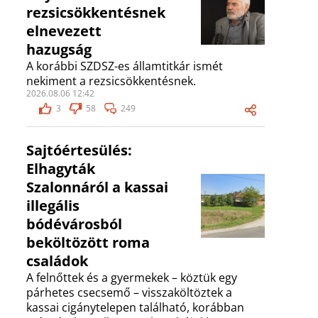
rezsicsökkentésnek
elnevezett
hazugság
A korábbi SZDSZ-es államtitkár ismét
nekiment a rezsicsökkentésnek.
2026.08.06 12:42
3
58
249
Sajtóértesülés:
Elhagyták
Szalonnáról a kassai
illegális
bódévárosból
beköltözött roma
családok
A felnőttek és a gyermekek – köztük egy
párhetes csecsemő – visszaköltöztek a
kassai cigánytelepen található, korábban