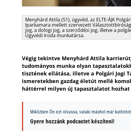
Menyhárd Attila (51), ügyvéd, az ELTE-ÁJK Polgá
Iparkamara mellett szervezett Választottbíróság 
jog, a dologi jog, a szerződési jog, illetve a po
Ügyvédi Iroda munkatársa.
Végig tekintve Menyhárd Attila karrierútj
tudományos munka olyan tapasztalatokkal
tisztének ellátása, illetve a Polgári Jogi
ismeretekben gazdag életút mellé komoly
háttérrel milyen új tapasztalatot hozh
Miközben Ön ezt olvassa, valaki máshol már kattintott
Gyere hozzánk podcastet készíteni!