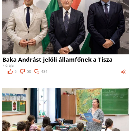
Baka Andrást jelöli államfőnek a Tisza
7 órája
6
58
434