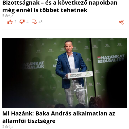
Bizottságnak – és a következő napokban
még ennél is többet tehetnek
5 órája
2
4
45
Mi Hazánk: Baka András alkalmatlan az
államfői tisztségre
5 órája