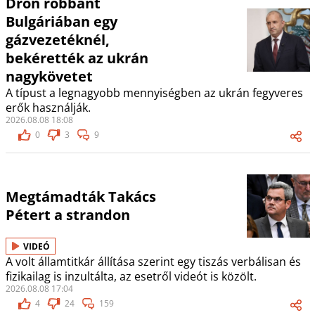
Drón robbant
Bulgáriában egy
gázvezetéknél,
bekérették az ukrán
nagykövetet
A típust a legnagyobb mennyiségben az ukrán fegyveres
erők használják.
2026.08.08 18:08
0
3
9
Megtámadták Takács
Pétert a strandon
VIDEÓ
A volt államtitkár állítása szerint egy tiszás verbálisan és
fizikailag is inzultálta, az esetről videót is közölt.
2026.08.08 17:04
4
24
159