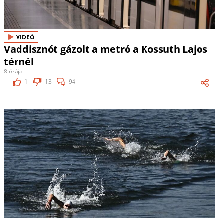
VIDEÓ
Vaddisznót gázolt a metró a Kossuth Lajos
térnél
8 órája
1
13
94