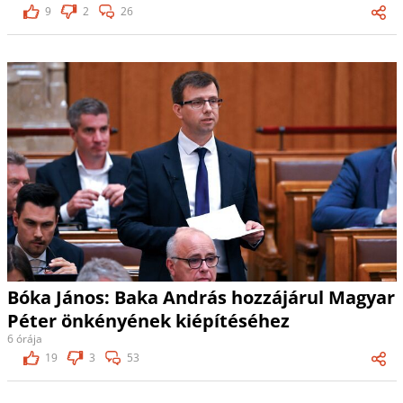
9
2
26
Bóka János: Baka András hozzájárul Magyar
Péter önkényének kiépítéséhez
6 órája
19
3
53