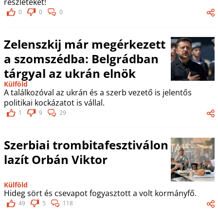
részleteket!
0
0
0
Zelenszkij már megérkezett
a szomszédba: Belgrádban
tárgyal az ukrán elnök
Külföld
A találkozóval az ukrán és a szerb vezető is jelentős
politikai kockázatot is vállal.
1
9
29
Szerbiai trombitafesztiválon
lazít Orbán Viktor
Külföld
Hideg sört és csevapot fogyasztott a volt kormányfő.
49
5
118