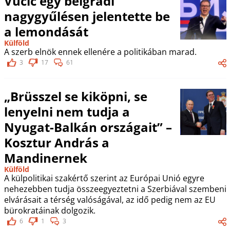
Vucic egy belgrádi
nagygyűlésen jelentette be
a lemondását
Külföld
A szerb elnök ennek ellenére a politikában marad.
3
17
61
„Brüsszel se kiköpni, se
lenyelni nem tudja a
Nyugat-Balkán országait” –
Kosztur András a
Mandinernek
Külföld
A külpolitikai szakértő szerint az Európai Unió egyre
nehezebben tudja összeegyeztetni a Szerbiával szembeni
elvárásait a térség valóságával, az idő pedig nem az EU
bürokratáinak dolgozik.
6
1
3