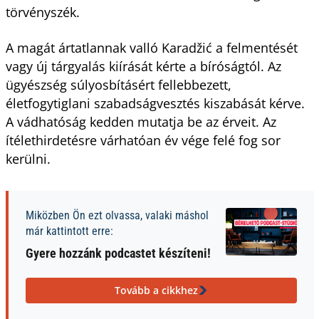
törvényszék.
A magát ártatlannak valló Karadžić a felmentését
vagy új tárgyalás kiírását kérte a bíróságtól. Az
ügyészség súlyosbításért fellebbezett,
életfogytiglani szabadságvesztés kiszabását kérve.
A vádhatóság kedden mutatja be az érveit. Az
ítélethirdetésre várhatóan év vége felé fog sor
kerülni.
Miközben Ön ezt olvassa, valaki máshol
már kattintott erre:
Gyere hozzánk podcastet készíteni!
Tovább a cikkhez