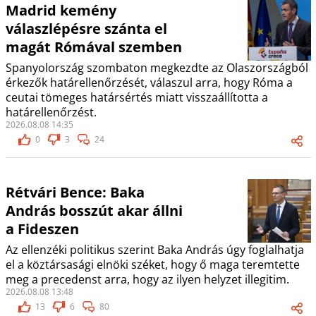
Madrid kemény
válaszlépésre szánta el
magát Rómával szemben
Spanyolország szombaton megkezdte az Olaszországból
érkezők határellenőrzését, válaszul arra, hogy Róma a
ceutai tömeges határsértés miatt visszaállította a
határellenőrzést.
2026.08.08 14:35
0
3
24
Rétvári Bence: Baka
András bosszút akar állni
a Fideszen
Az ellenzéki politikus szerint Baka András úgy foglalhatja
el a köztársasági elnöki széket, hogy ő maga teremtette
meg a precedenst arra, hogy az ilyen helyzet illegitim.
2026.08.08 13:48
13
6
80