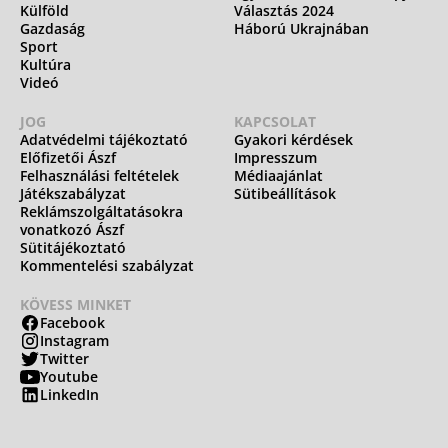
Külföld
Választás 2024
Gazdaság
Háború Ukrajnában
Sport
Kultúra
Videó
JOG
KAPCSOLAT
Adatvédelmi tájékoztató
Gyakori kérdések
Előfizetői Ászf
Impresszum
Felhasználási feltételek
Médiaajánlat
Játékszabályzat
Sütibeállítások
Reklámszolgáltatásokra
vonatkozó Ászf
Sütitájékoztató
Kommentelési szabályzat
KÖVESS MINKET
Facebook
Instagram
Twitter
Youtube
LinkedIn