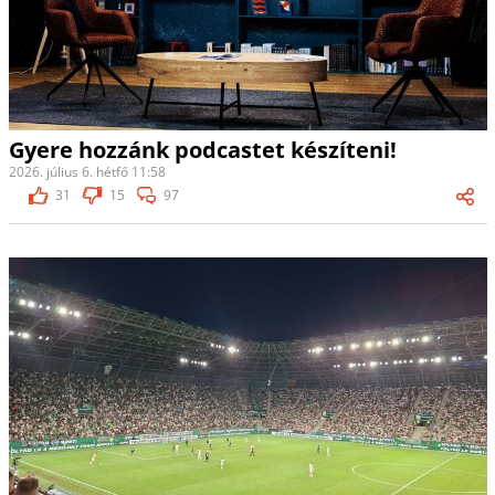
Gyere hozzánk podcastet készíteni!
2026. július 6. hétfő 11:58
31
15
97