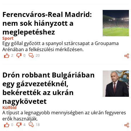
Ferencváros-Real Madrid:
nem sok hiányzott a
meglepetéshez
Sport
Egy góllal győzött a spanyol sztárcsapat a Groupama
Arénában a felkészülési mérkőzésen.
2
0
20
Drón robbant Bulgáriában
egy gázvezetéknél,
bekérették az ukrán
nagykövetet
Külföld
A típust a legnagyobb mennyiségben az ukrán fegyveres
erők használják.
0
4
18