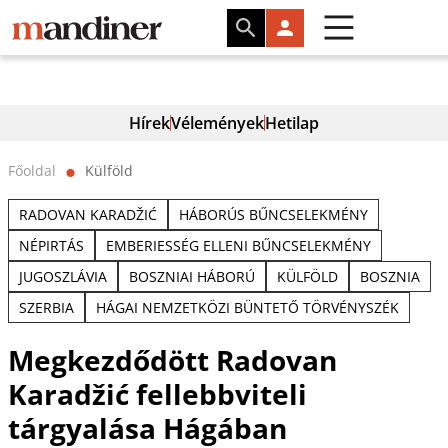
Hírek
Vélemények
Hetilap
Főoldal
Külföld
⬤
RADOVAN KARADŽIĆ
HÁBORÚS BŰNCSELEKMÉNY
NÉPIRTÁS
EMBERIESSÉG ELLENI BŰNCSELEKMÉNY
JUGOSZLÁVIA
BOSZNIAI HÁBORÚ
KÜLFÖLD
BOSZNIA
SZERBIA
HÁGAI NEMZETKÖZI BÜNTETŐ TÖRVÉNYSZÉK
Megkezdődött Radovan
Karadžić fellebbviteli
tárgyalása Hágában