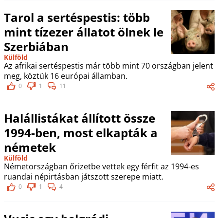
Tarol a sertéspestis: több
mint tízezer állatot ölnek le
Szerbiában
Külföld
Az afrikai sertéspestis már több mint 70 országban jelent
meg, köztük 16 európai államban.
0
1
11
Halállistákat állított össze
1994-ben, most elkapták a
németek
Külföld
Németországban őrizetbe vettek egy férfit az 1994-es
ruandai népirtásban játszott szerepe miatt.
0
1
4