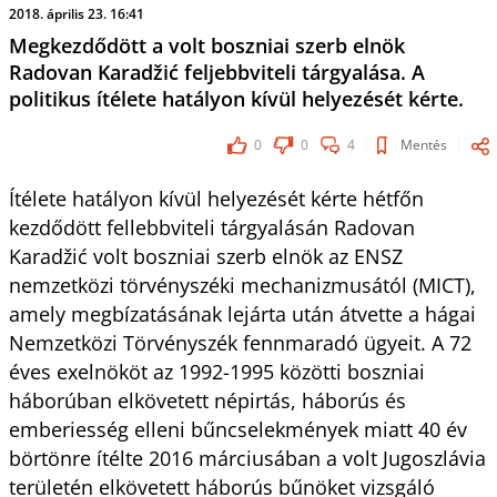
2018. április 23. 16:41
Megkezdődött a volt boszniai szerb elnök
Radovan Karadžić feljebbviteli tárgyalása. A
politikus ítélete hatályon kívül helyezését kérte.
0
0
4
Mentés
Ítélete hatályon kívül helyezését kérte hétfőn
kezdődött fellebbviteli tárgyalásán Radovan
Karadžić volt boszniai szerb elnök az ENSZ
nemzetközi törvényszéki mechanizmusától (MICT),
amely megbízatásának lejárta után átvette a hágai
Nemzetközi Törvényszék fennmaradó ügyeit. A 72
éves exelnököt az 1992-1995 közötti boszniai
háborúban elkövetett népirtás, háborús és
emberiesség elleni bűncselekmények miatt 40 év
börtönre ítélte 2016 márciusában a volt Jugoszlávia
területén elkövetett háborús bűnöket vizsgáló