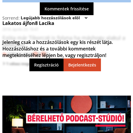
Kommentek frissítése
Sorrend:
Lakatos ájfon8 Lacika
2018. április 23. 16:47
Ezóta már Tiborczé is folyna ha máshogy alakul a 
Jelenleg csak a hozzászólások egy kis részét látja.
választás.
Hozzászóláshoz és a további kommentek
Válasz erre
6
5
megtekintéséhez lépjen be, vagy regisztráljon!
1 válasz megtekintése
Regisztráció
Bejelentkezés