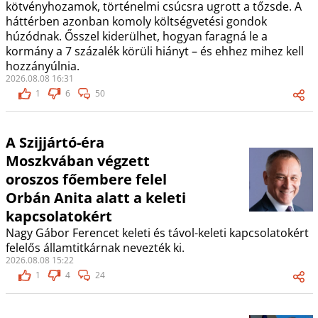
kötvényhozamok, történelmi csúcsra ugrott a tőzsde. A
háttérben azonban komoly költségvetési gondok
húzódnak. Ősszel kiderülhet, hogyan faragná le a
kormány a 7 százalék körüli hiányt – és ehhez mihez kell
hozzányúlnia.
2026.08.08 16:31
1
6
50
A Szijjártó-éra
Moszkvában végzett
oroszos főembere felel
Orbán Anita alatt a keleti
kapcsolatokért
Nagy Gábor Ferencet keleti és távol-keleti kapcsolatokért
felelős államtitkárnak nevezték ki.
2026.08.08 15:22
1
4
24