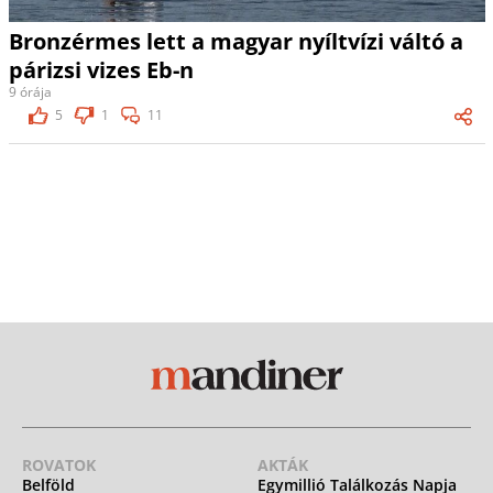
Bronzérmes lett a magyar nyíltvízi váltó a
párizsi vizes Eb-n
9 órája
5
1
11
ROVATOK
AKTÁK
Belföld
Egymillió Találkozás Napja