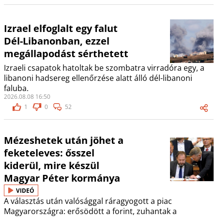
Izrael elfoglalt egy falut
Dél-Libanonban, ezzel
megállapodást sérthetett
Izraeli csapatok hatoltak be szombatra virradóra egy, a
libanoni hadsereg ellenőrzése alatt álló dél-libanoni
faluba.
2026.08.08 16:50
1
0
52
Mézeshetek után jöhet a
feketeleves: ősszel
kiderül, mire készül
Magyar Péter kormánya
VIDEÓ
A választás után valósággal ráragyogott a piac
Magyarországra: erősödött a forint, zuhantak a