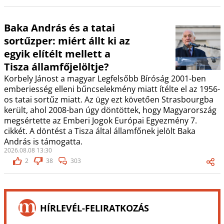
Baka András és a tatai
sortűzper: miért állt ki az
egyik elítélt mellett a
Tisza államfőjelöltje?
Korbely Jánost a magyar Legfelsőbb Bíróság 2001-ben
emberiesség elleni bűncselekmény miatt ítélte el az 1956-
os tatai sortűz miatt. Az ügy ezt követően Strasbourgba
került, ahol 2008-ban úgy döntöttek, hogy Magyarország
megsértette az Emberi Jogok Európai Egyezmény 7.
cikkét. A döntést a Tisza által államfőnek jelölt Baka
András is támogatta.
2026.08.08 13:30
2
38
303
HÍRLEVÉL-FELIRATKOZÁS