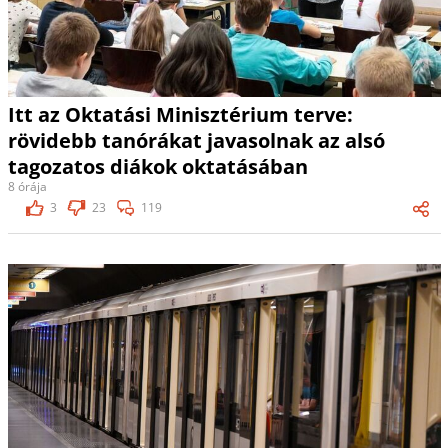
Itt az Oktatási Minisztérium terve:
rövidebb tanórákat javasolnak az alsó
tagozatos diákok oktatásában
8 órája
3
23
119