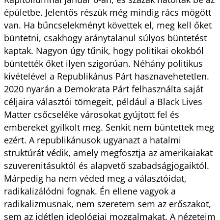
épületbe. Jelentős részük még mindig rács mögött
van. Ha bűncselekményt követtek el, meg kell őket
büntetni, csakhogy aránytalanul súlyos büntetést
kaptak. Nagyon úgy tűnik, hogy politikai okokból
büntették őket ilyen szigorúan. Néhány politikus
kivételével a Republikánus Párt hasznavehetetlen.
2020 nyarán a Demokrata Párt felhasználta saját
céljaira választói tömegeit, például a Black Lives
Matter csőcseléke városokat gyújtott fel és
embereket gyilkolt meg. Senkit nem büntettek meg
ezért. A republikánusok ugyanazt a hatalmi
struktúrát védik, amely megfosztja az amerikaiakat
szuverenitásuktól és alapvető szabadságjogaiktól.
Márpedig ha nem véded meg a választóidat,
radikalizálódni fognak. Én ellene vagyok a
radikalizmusnak, nem szeretem sem az erőszakot,
sem az idétlen ideológiai mozgalmakat. A nézeteim