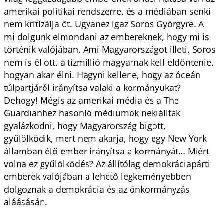
amerikai politikai rendszerre, és a médiában senki
nem kritizálja őt. Ugyanez igaz Soros Györgyre. A
mi dolgunk elmondani az embereknek, hogy mi is
történik valójában. Ami Magyarországot illeti, Soros
nem is él ott, a tízmillió magyarnak kell eldöntenie,
hogyan akar élni. Hagyni kellene, hogy az óceán
túlpartjáról irányítsa valaki a kormányukat?
Dehogy! Mégis az amerikai média és a The
Guardianhez hasonló médiumok nekiálltak
gyalázkodni, hogy Magyarország bigott,
gyűlölködik, mert nem akarja, hogy egy New York
államban élő ember irányítsa a kormányát… Miért
volna ez gyűlölködés? Az állítólag demokráciapárti
emberek valójában a lehető legkeményebben
dolgoznak a demokrácia és az önkormányzás
aláásásán.