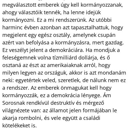
megválasztott emberek úgy kell kormányozzanak,
ahogy választóik tennék, ha lenne idejük
kormányozni. Ez a mi rendszerünk. Az utóbbi
harminc évben azonban azt tapasztalhattuk, hogy
megjelent egy egész osztály, amelynek csupán
azért van befolyása a kormányzásra, mert gazdag.
Ez veszélyt jelent a demokráciára. Ha mondjuk a
feleségemnek volna tízmilliárd dollárja, és ő
osztaná az észt az amerikaiaknak arról, hogy
milyen legyen az országuk, akkor is azt mondanám
neki: egyetértek veled, szeretlek, de nálunk nem ez
a rendszer. Az emberek önmagukat kell hogy
kormányozzák, ez a demokrácia lényege. Ám
Sorosnak rendkívül destruktív és mérgező
világnézete van: az államot jelen formájában le
akarja rombolni, és vele együtt a családi
kötelékeket is.