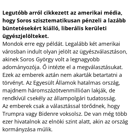
Legutóbb arról cikkezett az amerikai média,
hogy Soros szisztematikusan pénzeli a lazább
büntetésekért kiálló, liberális kerületi
ügyészjelölteket.
Mondok erre egy példát. Legalább két amerikai
városban indult olyan jelölt az ügyészválasztáson,
akinek Soros György volt a legnagyobb
adományozója. Ő intézte el a megválasztásukat.
Ezek az emberek aztán nem akarták betartatni a
törvényt. Az Egyesült Államok hatalmas ország,
majdnem háromszázötvenmillióan lakják, de
rendkívül csekély az állampolgári tudatosság.
Az emberek csak a választással törődnek, hogy
Trumpra vagy Bidenre voksolsz. De van még több
ezer hivatalnok az elnöki szint alatt, akin az ország
kormányzása múlik.