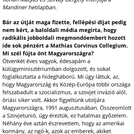
Mandiner hetilapban.
Bár az útját maga fizette, fellépési díjat pedig
nem kért, a baloldali média megírta, hogy
radikális jobboldali megmondóembert hozott
ide sok pénzért a Mathias Corvinus Collegium.
Mi szél fújta önt Magyarországra?
Ötvenkét éves vagyok, édesapám a
külügyminisztériumban dolgozott, és sokat
foglalkoztatta a hidegháború. Mi úgy láttuk, az,
hogy Magyarország és Közép-Európa többi országa
felszabadult a szocializmus, a szovjet invázió alól,
óriási siker volt. Akkor figyeltünk utoljára
Magyarországra, 1991 augusztusában. Összeomlott
a Szovjetunió, úgy éreztük, ez hatalmas győzelem.
Néhány éve aztán észrevettem, hogy az amerikai
kormány, az ngó-k, azok az emberek, akiket