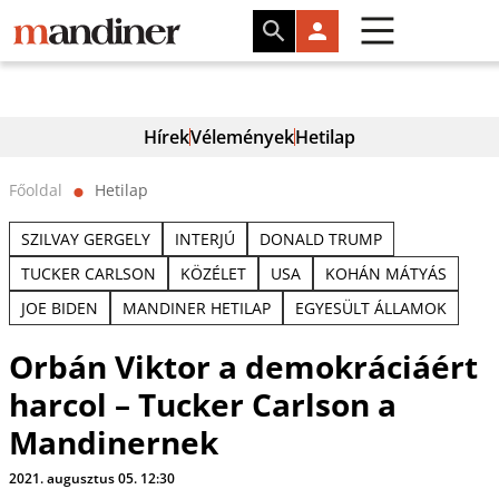
Hírek
Vélemények
Hetilap
Főoldal
Hetilap
⬤
SZILVAY GERGELY
INTERJÚ
DONALD TRUMP
TUCKER CARLSON
KÖZÉLET
USA
KOHÁN MÁTYÁS
JOE BIDEN
MANDINER HETILAP
EGYESÜLT ÁLLAMOK
Orbán Viktor a demokráciáért
harcol – Tucker Carlson a
Mandinernek
2021. augusztus 05. 12:30