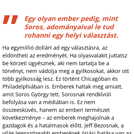
Egy olyan ember pedig, mint
Soros, adományaival le tud
rohanni egy helyi választást.
Ha egymillió dollárt ad egy választásra, az
eldöntheti az eredményét. Ha olyasvalakit juttatsz
be körzeti ügyésznek, aki nem tartatja be a
törvényt, nem vádolja meg a gyilkosokat, akkor ott
több gyilkosság lesz. Ez történt Chicagóban és
Philadelphiában is. Emberek haltak meg amiatt,
amit Soros György tett. Sorosnak rendkívüli
befolyása van a médiában is. Ez nem
összeesküvés, hanem az emberi természet
következménye – az emberek meghajolnak a
gazdagok és a hatalmasok előtt. Jeff Bezosnak, a
világ leggazdagabb emberének óriási hatása van az