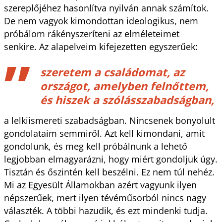
szereplőjéhez hasonlítva nyilván annak számítok.
De nem vagyok kimondottan ideologikus, nem
próbálom rákényszeríteni az elméleteimet
senkire. Az alapelveim kifejezetten egyszerűek:
szeretem a családomat, az
országot, amelyben felnőttem,
és hiszek a szólásszabadságban,
a lelkiismereti szabadságban. Nincsenek bonyolult
gondolataim semmiről. Azt kell kimondani, amit
gondolunk, és meg kell próbálnunk a lehető
legjobban elmagyarázni, hogy miért gondoljuk úgy.
Tisztán és őszintén kell beszélni. Ez nem túl nehéz.
Mi az Egyesült Államokban azért vagyunk ilyen
népszerűek, mert ilyen tévéműsorból nincs nagy
választék. A többi hazudik, és ezt mindenki tudja.