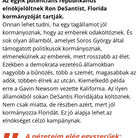
Az egyik potenciális republikánus
elnökjelöltnek Ron DeSantist, Florida
kormányzóját tartják.
Onnan lehet tudni, ha egy tagállamot jól
kormányoznak, hogy az emberek odaköltöznek. És
sok olyan államból, amelyet Soros György által
támogatott politikusok kormányoznak,
elmenekülnek az emberek, mert rosszabb az élet.
Ezekben a demokrata vezetésű államokban
nagyobb a bűnözés, több a szemét, magasabbak az
adók, többen élnek az utcán. Kiemelkedő példa
erre a Gavin Newsom vezette Kalifornia. Az ilyen
államokból sokan DeSantis Floridájába költöznek.
Nem csak miatta, de részben azért, mert jól
kormányozza Floridát. Ez jó alapja lehet az
elnökséget célzó kampánynak.
A nézeteim elég egyszerűek: