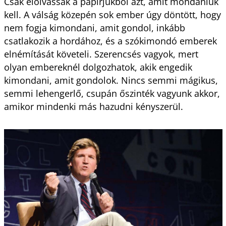
Csak elolvassák a papírjukból azt, amit mondaniuk
kell. A válság közepén sok ember úgy döntött, hogy
nem fogja kimondani, amit gondol, inkább
csatlakozik a hordához, és a szókimondó emberek
elnémítását követeli. Szerencsés vagyok, mert
olyan embereknél dolgozhatok, akik engedik
kimondani, amit gondolok. Nincs semmi mágikus,
semmi lehengerlő, csupán őszinték vagyunk akkor,
amikor mindenki más hazudni kényszerül.