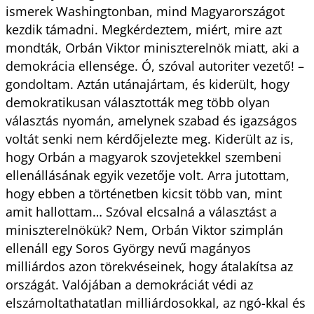
ismerek Washingtonban, mind Magyarországot
kezdik támadni. Megkérdeztem, miért, mire azt
mondták, Orbán Viktor miniszterelnök miatt, aki a
demokrácia ellensége. Ó, szóval autoriter vezető! –
gondoltam. Aztán utánajártam, és kiderült, hogy
demokratikusan választották meg több olyan
választás nyomán, amelynek szabad és igazságos
voltát senki nem kérdőjelezte meg. Kiderült az is,
hogy Orbán a magyarok szovjetekkel szembeni
ellenállásának egyik vezetője volt. Arra jutottam,
hogy ebben a történetben kicsit több van, mint
amit hallottam… Szóval elcsalná a választást a
miniszterelnökük? Nem, Orbán Viktor szimplán
ellenáll egy Soros György nevű magányos
milliárdos azon törekvéseinek, hogy átalakítsa az
országát. Valójában a demokráciát védi az
elszámoltathatatlan milliárdosokkal, az ngó-kkal és