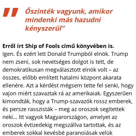
Őszinték vagyunk, amikor
mindenki más hazudni
kényszerül”
Erről írt Ship of Fools című könyvében is.
Igen. És ezért lett Donald Trumpból elnök. Trump
nem zseni, sok nevetséges dolgot is tett, de
demokratikusan megválasztott elnök volt – az
összes, előbb említett hatalmi központ akarata
ellenére. Azt a kérdést mégsem tette fel senki, hogy
vajon miért szavaztak rá az amerikaiak. Egyszerűen
kimondták, hogy a Trump-szavazók rossz emberek,
és persze rasszisták – meg az oroszok segítettek
neki… Itt vagyok Magyarországon, amelyet az
oroszok évtizedekig megszállva tartottak, és az
emberek sokkal kevésbé paranoiásak velük