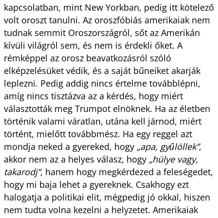
kapcsolatban, mint New Yorkban, pedig itt kötelező
volt oroszt tanulni. Az oroszfóbiás amerikaiak nem
tudnak semmit Oroszországról, sőt az Amerikán
kívüli világról sem, és nem is érdekli őket. A
rémképpel az orosz beavatkozásról szóló
elképzelésüket védik, és a saját bűneiket akarják
leplezni. Pedig addig nincs értelme továbblépni,
amíg nincs tisztázva az a kérdés, hogy miért
választották meg Trumpot elnöknek. Ha az életben
történik valami váratlan, utána kell járnod, miért
történt, mielőtt továbbmész. Ha egy reggel azt
mondja neked a gyereked, hogy
„apa, gyűlöllek”
,
akkor nem az a helyes válasz, hogy
„hülye vagy,
takarodj”
, hanem hogy megkérdezed a feleségedet,
hogy mi baja lehet a gyereknek. Csakhogy ezt
halogatja a politikai elit, mégpedig jó okkal, hiszen
nem tudta volna kezelni a helyzetet. Amerikaiak