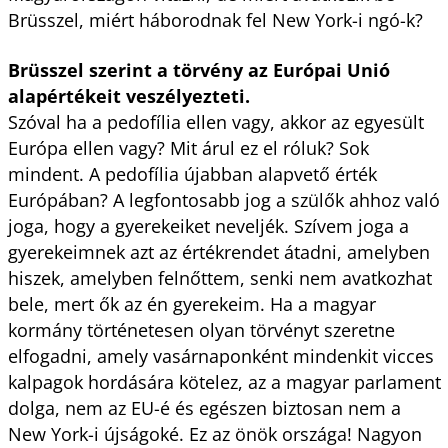
Brüsszel, miért háborodnak fel New York-i ngó-k?
Brüsszel szerint a törvény az Európai Unió
alapértékeit veszélyezteti.
Szóval ha a pedofília ellen vagy, akkor az egyesült
Európa ellen vagy? Mit árul ez el róluk? Sok
mindent. A pedofília újabban alapvető érték
Európában? A legfontosabb jog a szülők ahhoz való
joga, hogy a gyerekeiket neveljék. Szívem joga a
gyerekeimnek azt az értékrendet átadni, amelyben
hiszek, amelyben felnőttem, senki nem avatkozhat
bele, mert ők az én gyerekeim. Ha a magyar
kormány történetesen olyan törvényt szeretne
elfogadni, amely vasárnaponként mindenkit vicces
kalpagok hordására kötelez, az a magyar parlament
dolga, nem az EU-é és egészen biztosan nem a
New York-i újságoké. Ez az önök országa! Nagyon