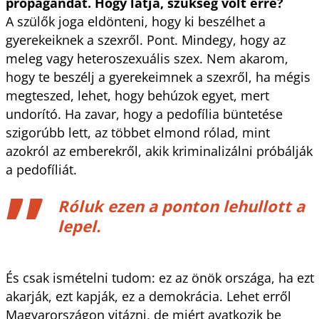
propagandát. Hogy látja, szükség volt erre?
A szülők joga eldönteni, hogy ki beszélhet a
gyerekeiknek a szexről. Pont. Mindegy, hogy az
meleg vagy heteroszexuális szex. Nem akarom,
hogy te beszélj a gyerekeimnek a szexről, ha mégis
megteszed, lehet, hogy behúzok egyet, mert
undorító. Ha zavar, hogy a pedofília büntetése
szigorúbb lett, az többet elmond rólad, mint
azokról az emberekről, akik kriminalizálni próbálják
a pedofíliát.
Róluk ezen a ponton lehullott a
lepel.
És csak ismételni tudom: ez az önök országa, ha ezt
akarják, ezt kapják, ez a demokrácia. Lehet erről
Magyarországon vitázni, de miért avatkozik be