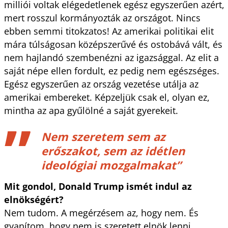
milliói voltak elégedetlenek egész egyszerűen azért,
mert rosszul kormányozták az országot. Nincs
ebben semmi titokzatos! Az amerikai politikai elit
mára túlságosan középszerűvé és ostobává vált, és
nem hajlandó szembenézni az igazsággal. Az elit a
saját népe ellen fordult, ez pedig nem egészséges.
Egész egyszerűen az ország vezetése utálja az
amerikai embereket. Képzeljük csak el, olyan ez,
mintha az apa gyűlölné a saját gyerekeit.
Nem szeretem sem az
erőszakot, sem az idétlen
ideológiai mozgalmakat”
Mit gondol, Donald Trump ismét indul az
elnökségért?
Nem tudom. A megérzésem az, hogy nem. És
gyanítom, hogy nem is szeretett elnök lenni.