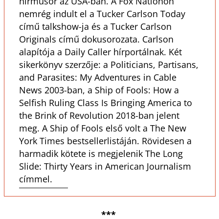
hírműsor az USA-ban. A Fox Nationön
nemrég indult el a Tucker Carlson Today
című talkshow-ja és a Tucker Carlson
Originals című dokusorozata. Carlson
alapítója a Daily Caller hírportálnak. Két
sikerkönyv szerzője: a Politicians, Partisans,
and Parasites: My Adventures in Cable
News 2003-ban, a Ship of Fools: How a
Selfish Ruling Class Is Bringing America to
the Brink of Revolution 2018-ban jelent
meg. A Ship of Fools első volt a The New
York Times bestsellerlistáján. Rövidesen a
harmadik kötete is megjelenik The Long
Slide: Thirty Years in American Journalism
címmel.
***