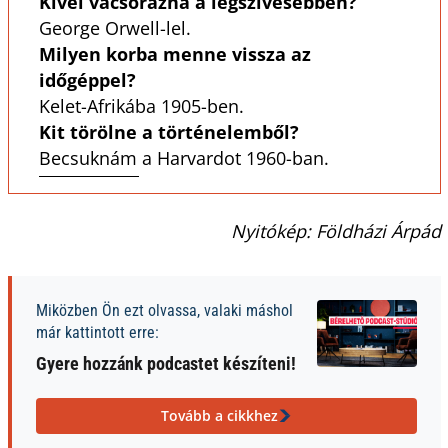
Kivel vacsorázna a legszívesebben?
George Orwell-lel.
Milyen korba menne vissza az
időgéppel?
Kelet-Afrikába 1905-ben.
Kit törölne a történelemből?
Becsuknám a Harvardot 1960-ban.
Nyitókép: Földházi Árpád
Miközben Ön ezt olvassa, valaki máshol
már kattintott erre:
Gyere hozzánk podcastet készíteni!
Tovább a cikkhez