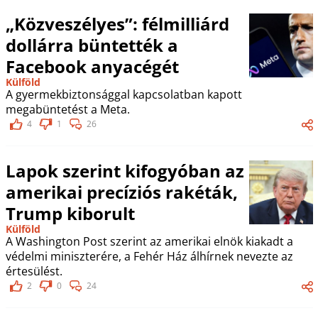
„Közveszélyes”: félmilliárd
dollárra büntették a
Facebook anyacégét
Külföld
A gyermekbiztonsággal kapcsolatban kapott
megabüntetést a Meta.
4
1
26
Lapok szerint kifogyóban az
amerikai precíziós rakéták,
Trump kiborult
Külföld
A Washington Post szerint az amerikai elnök kiakadt a
védelmi miniszterére, a Fehér Ház álhírnek nevezte az
értesülést.
2
0
24