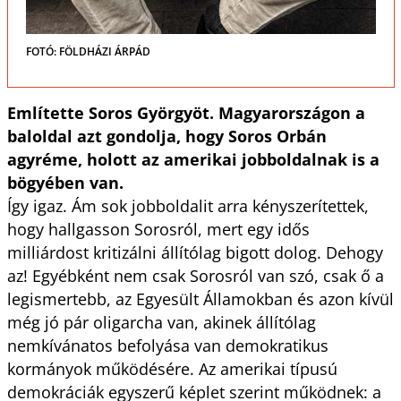
FOTÓ: FÖLDHÁZI ÁRPÁD
Említette Soros Györgyöt. Magyarországon a
baloldal azt gondolja, hogy Soros Orbán
agyréme, holott az amerikai jobboldalnak is a
bögyében van.
Így igaz. Ám sok jobboldalit arra kényszerítettek,
hogy hallgasson Sorosról, mert egy idős
milliárdost kritizálni állítólag bigott dolog. Dehogy
az! Egyébként nem csak Sorosról van szó, csak ő a
legismertebb, az Egyesült Államokban és azon kívül
még jó pár oligarcha van, akinek állítólag
nemkívánatos befolyása van demokratikus
kormányok működésére. Az amerikai típusú
demokráciák egyszerű képlet szerint működnek: a