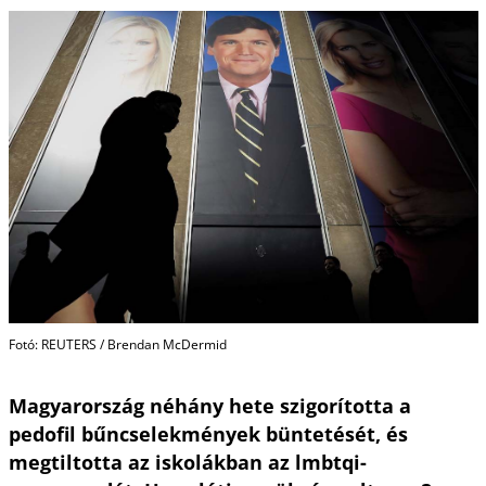
Fotó: REUTERS / Brendan McDermid
Magyarország néhány hete szigorította a
pedofil bűncselekmények büntetését, és
megtiltotta az iskolákban az lmbtqi-