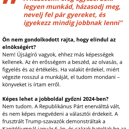
legyen munkád, házasodj meg,
nevelj fel pár gyereket, és
igyekezz mindig jobbnak lenni”
Ön nem gondolkodott rajta, hogy elindul az
elnökségért?
Nem! Újságíró vagyok, ehhez más képességek
kellenek. Az én erősségem a beszéd, az olvasás, a
figyelés és az értékelés. Ha valakit érdekel, miért
végezte rosszul a munkáját, el tudom mondani –
könyveket is írtam erről.
Képes lehet a jobboldal győzni 2024-ben?
Nem tudom. A Republikánus Párt enerválttá vált,
és nem képes megvédeni a választói érdekeit. A
frusztrált Trump-szavazók demonstráltak a
Kapitóliumnál január 6-án, és százak hatoltak be az