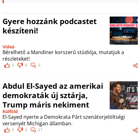
Gyere hozzánk podcastet
készíteni!
Videó
Bérelhető a Mandiner korszerű stúdiója, mutatjuk a
részleteket!
0
0
0
Abdul El-Sayed az amerikai
demokraták új sztárja,
Trump máris nekiment
Külföld
El-Sayed nyerte a Demokrata Párt szenátorjelöltségi
versenyét Michigan államban.
0
0
21