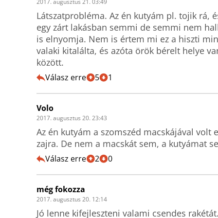
2017. augusztus 21. 03:49
Látszatprobléma. Az én kutyám pl. tojik rá, 
egy zárt lakásban semmi de semmi nem hallats
is elnyomja. Nem is értem mi ez a hiszti min
valaki kitalálta, és azóta örök bérelt helye 
között.
Válasz erre
5
1
Volo
2017. augusztus 20. 23:43
Az én kutyám a szomszéd macskájával volt elf
zajra. De nem a macskát sem, a kutyámat se
Válasz erre
2
0
még fokozza
2017. augusztus 20. 12:14
Jó lenne kifejleszteni valami csendes rakétát