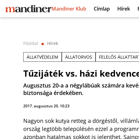
Mandiner Klub
Címlap
Hírek
Főoldal
Hírek
⬤
ÁLLATVÉDELEM
ÁLLATORVOS
FELELŐS ÁLLATTAR
Tűzijáték vs. házi kedvenc
Augusztus 20-a a négylábúak számára kevé
biztonsága érdekében.
2017. augusztus 20. 10:23
Nagyon sok kutya retteg a dörgéstől, villámlá
ország legtöbb településén ezzel a program
azonban hatalmas sokkot is jelenthet. Sajn