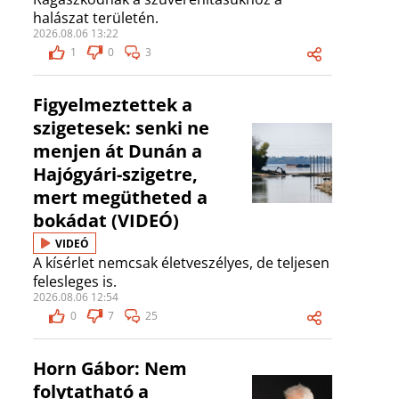
halászat területén.
2026.08.06 13:22
1
0
3
Figyelmeztettek a
szigetesek: senki ne
menjen át Dunán a
Hajógyári-szigetre,
mert megütheted a
bokádat (VIDEÓ)
VIDEÓ
A kísérlet nemcsak életveszélyes, de teljesen
felesleges is.
2026.08.06 12:54
0
7
25
Horn Gábor: Nem
folytatható a