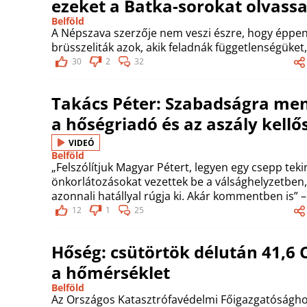
ezeket a Batka-sorokat olvass
Belföld
A Népszava szerzője nem veszi észre, hogy éppen
brüsszeliták azok, akik feladnák függetlenségüket,
30
2
32
Takács Péter: Szabadságra ment
a hőségriadó és az aszály kell
VIDEÓ
Belföld
„Felszólítjuk Magyar Pétert, legyen egy csepp teki
önkorlátozásokat vezettek be a válsághelyzetben,
azonnali hatállyal rúgja ki. Akár kommentben is” 
12
1
25
Hőség: csütörtök délután 41,6 
a hőmérséklet
Belföld
Az Országos Katasztrófavédelmi Főigazgatósághoz