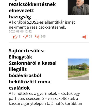
rezsicsökkentésnek
elnevezett
hazugság
A korábbi SZDSZ-es államtitkár ismét
nekiment a rezsicsökkentésnek.
2026.08.06 12:42
3
58
249
Sajtóértesülés:
Elhagyták
Szalonnáról a kassai
illegális
bódévárosból
beköltözött roma
családok
A felnőttek és a gyermekek – köztük egy
párhetes csecsemő – visszaköltöztek a
kassai cigánytelepen található, korábban