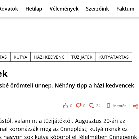
Rovatok
Hetilap
Vélemények
Szerzőink
Faktum
TÁS
KUTYA
HÁZI KEDVENC
TŰZIJÁTÉK
KUTYATARTÁS
ek
sbé örömteli ünnep. Néhány tipp a házi kedvencek
0
0
24
Mentés
stól, valamint a tűzijátéktól. Augusztus 20-án az
mal koronázzák meg az ünneplést; kutyáinknak ez
os nagyon sok kutya kóborol el félelmében ünnepeink