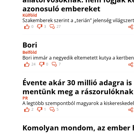
azonosuló embereket
Külföld
Szakemberek szerint a „terián” jelenség világszert
0
3
27
Bori
Belföld
Bori immár a negyedik eltemetett kutya a kertben
24
0
7
Évente akár 30 millió adagra is
mentünk meg a rászorulóknak 
PR
A legtöbb szempontból magyarok a kiskereskedel
2
1
5
Komolyan mondom, az ember h