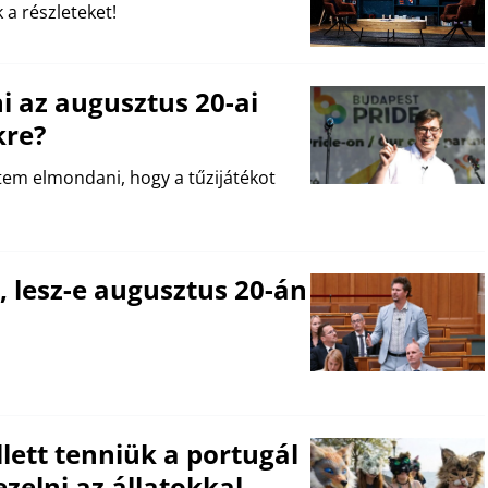
 a részleteket!
i az augusztus 20-ai
kre?
em elmondani, hogy a tűzijátékot
, lesz-e augusztus 20-án
lett tenniük a portugál
zelni az állatokkal