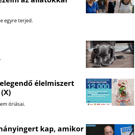
e egyre terjed.
.
 elegendő élelmiszert
(X)
em óriásai.
ányingert kap, amikor