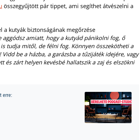
u
összegyűjtött pár tippet, ami segíthet átvészelni a
fel a kutyák biztonságának megőrzése
 aggódsz amiatt, hogy a kutyád pánikolni fog, ő
is tudja mitől, de félni fog. Könnyen összekötheti a
! Vidd be a házba, a garázsba a tűzijáték idejére, vagy
tt és zárt helyen kevésbé hallatszik a zaj és elszökni
 erre: