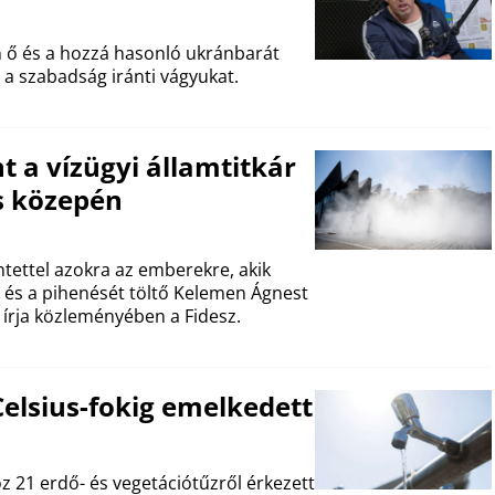
a
 ő és a hozzá hasonló ukránbarát
 a szabadság iránti vágyukat.
 a vízügyi államtitkár
ős közepén
ntettel azokra az emberekre, akik
 és a pihenését töltő Kelemen Ágnest
– írja közleményében a Fidesz.
Celsius-fokig emelkedett
 21 erdő- és vegetációtűzről érkezett