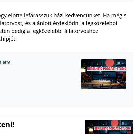
ogy előtte lefárasszuk házi kedvencünket. Ha mégis
llatorvost, és ajánlott érdeklődni a legközelebbi
etén pedig a legközelebbi állatorvoshoz
hipjét.
 erre:
eni!