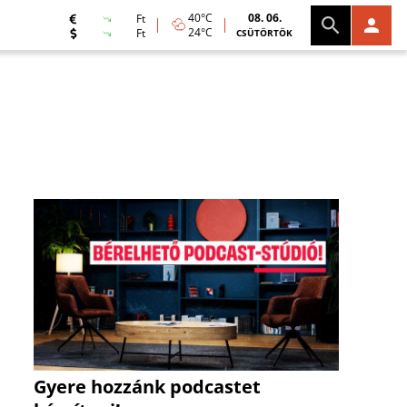
40°C
08. 06.
Ft
24°C
Ft
CSÜTÖRTÖK
Gyere hozzánk podcastet