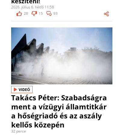
készíteni!
2026. július 6. hétfő 11:58
28
15
93
VIDEÓ
Takács Péter: Szabadságra
ment a vízügyi államtitkár
a hőségriadó és az aszály
kellős közepén
32 perce