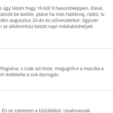
és úgy látom hogy 10-ből 9 hasonlóképpen. Eleve, 
zik be belőle, pláne ha más háttérzaj, rádió, tv 
den augusztus 20-án és szilveszterkor. Egyszer 
van az alkalomhoz kötött napi médiaközhelyek 
oglalva, s csak azt leste, megugrik-e a macska a 
m érdekelte a sok durrogás.
. Én se szeretem a tűzijátékot. Unalmasnak 