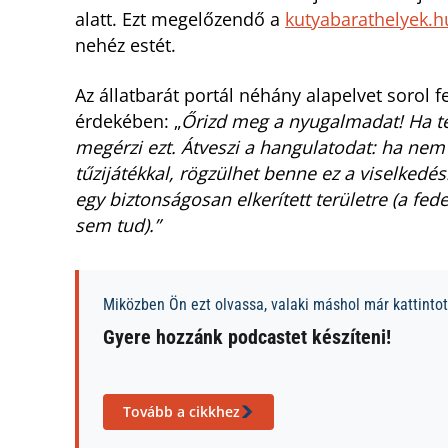
alatt. Ezt megelőzendő a
kutyabarathelyek.h
nehéz estét.
Az állatbarát portál néhány alapelvet sorol 
érdekében: „
Őrizd meg a nyugalmadat! Ha te
megérzi ezt. Átveszi a hangulatodat: ha nem 
tűzijátékkal, rögzülhet benne ez a viselkedés
egy biztonságosan elkerített területre (a fede
sem tud).”
Miközben Ön ezt olvassa, valaki máshol már kattintott
Gyere hozzánk podcastet készíteni!
Tovább a cikkhez