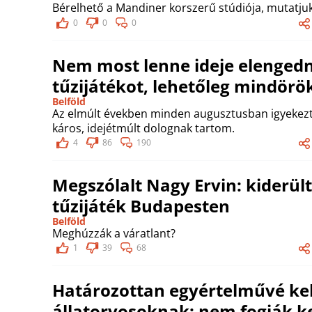
Bérelhető a Mandiner korszerű stúdiója, mutatjuk
0
0
0
Nem most lenne ideje elengedn
tűzijátékot, lehetőleg mindörö
Belföld
Az elmúlt években minden augusztusban igyekezt
káros, idejétmúlt dolognak tartom.
4
86
190
Megszólalt Nagy Ervin: kiderült
tűzijáték Budapesten
Belföld
Meghúzzák a váratlant?
1
39
68
Határozottan egyértelművé kel
állatorvosoknak: nem fogják ke