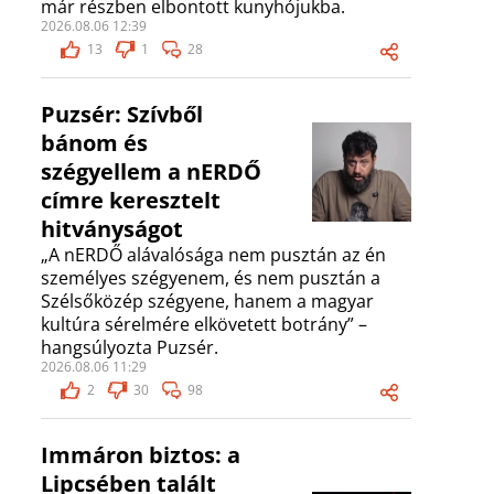
már részben elbontott kunyhójukba.
2026.08.06 12:39
13
1
28
Puzsér: Szívből
bánom és
szégyellem a nERDŐ
címre keresztelt
hitványságot
„A nERDŐ alávalósága nem pusztán az én
személyes szégyenem, és nem pusztán a
Szélsőközép szégyene, hanem a magyar
kultúra sérelmére elkövetett botrány” –
hangsúlyozta Puzsér.
2026.08.06 11:29
2
30
98
Immáron biztos: a
Lipcsében talált