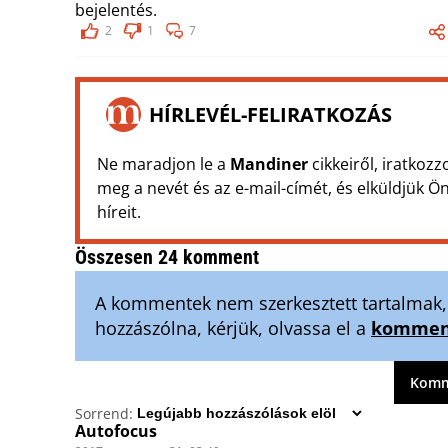
bejelentés.
2
1
7
HÍRLEVÉL-FELIRATKOZÁS
Ne maradjon le a
Mandiner
cikkeiről, iratkozz
meg a nevét és az e-mail-címét, és elküldjük 
híreit.
Összesen 24 komment
A kommentek nem szerkesztett tartalmak, t
hozzászólna, kérjük, olvassa el a
komment
Komme
Sorrend:
Autofocus