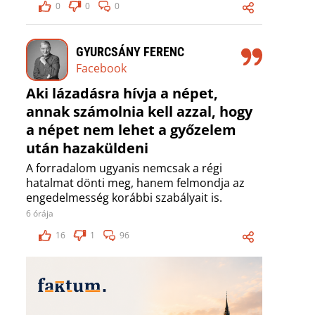
0
0
0
GYURCSÁNY FERENC
Facebook
Aki lázadásra hívja a népet,
annak számolnia kell azzal, hogy
a népet nem lehet a győzelem
után hazaküldeni
A forradalom ugyanis nemcsak a régi
hatalmat dönti meg, hanem felmondja az
engedelmesség korábbi szabályait is.
6 órája
16
1
96