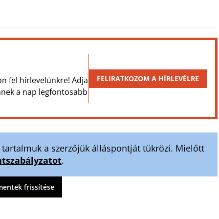
FELIRATKOZOM A HÍRLEVÉLRE
on fel hírlevelünkre! Adja
Önnek a nap legfontosabb
artalmuk a szerzőjük álláspontját tükrözi. Mielőtt
szabályzatot
.
ntek frissítése