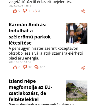
vegetációtűzről érkezett bejelentés.
2026.08.06 15:11
0
1
3
Kármán András:
Indulhat a
szélerőmű parkok
létesítése
A pénzügyminiszter szerint középtávon
olcsóbb lesz a vállalatok számára elérhető
piaci árú energia.
2026.08.06 14:08
0
32
107
Izland népe
megfontolja az EU-
csatlakozást, de
feltételekkel
Ragaszkodnak a szuverenitásukhoz a