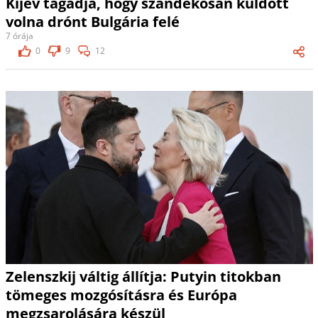
Kijev tagadja, hogy szándékosan küldött
volna drónt Bulgária felé
7 órája
0
9
12
Zelenszkij váltig állítja: Putyin titokban
tömeges mozgósításra és Európa
megzsarolására készül