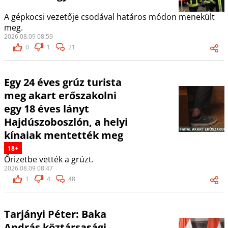
A gépkocsi vezetője csodával határos módon menekült
meg.
2026.08.09 08:59
0
1
21
Egy 24 éves grúz turista
meg akart erőszakolni
egy 18 éves lányt
Hajdúszoboszlón, a helyi
kínaiak mentették meg
18+
Őrizetbe vették a grúzt.
2026.08.09 08:47
1
4
48
Tarjányi Péter: Baka
András köztársasági