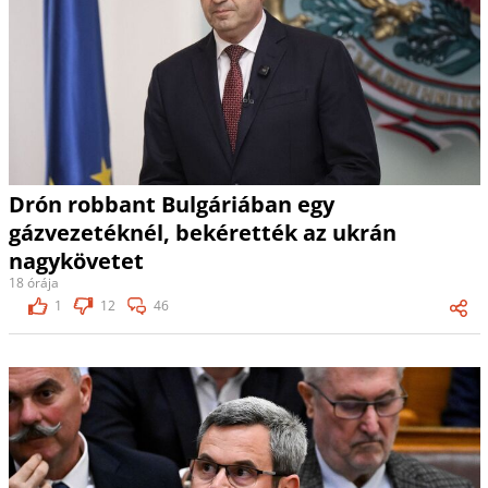
Drón robbant Bulgáriában egy
gázvezetéknél, bekérették az ukrán
nagykövetet
18 órája
1
12
46