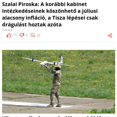
Szalai Piroska: A korábbi kabinet
intézkedéseinek köszönhető a júliusi
alacsony infláció, a Tisza lépései csak
drágulást hoztak azóta
7 órája
13
6
22