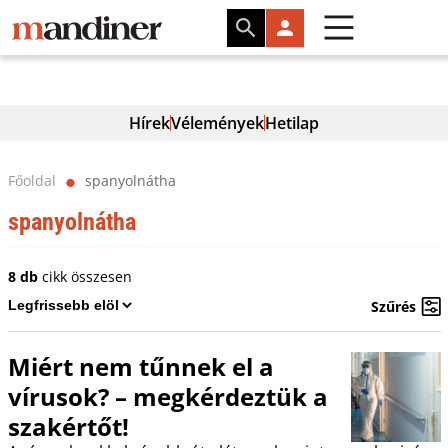
Hírek
Vélemények
Hetilap
Főoldal
spanyolnátha
⬤
spanyolnátha
8 db
cikk összesen
Szűrés
Miért nem tűnnek el a
vírusok? – megkérdeztük a
szakértőt!