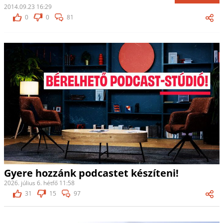
2014.09.23 16:29
0
0
81
Gyere hozzánk podcastet készíteni!
2026. július 6. hétfő 11:58
31
15
97