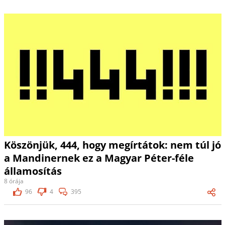
Köszönjük, 444, hogy megírtátok: nem túl jó
a Mandinernek ez a Magyar Péter-féle
államosítás
8 órája
96
4
395