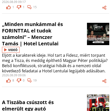
2026.08.09 09:17
1
1
15
„Minden munkámmal és
FORINTTAL el tudok
számolni” – Menczer
Tamás | Hotel Lentulai
VIDEÓ
Eljött a karakterek ideje. Hol tart a Fidesz, miért torpant
meg a Tisza, és meddig építhető Magyar Péter politikája?
Belső konfliktusok, stratégiai hibák és a nemzeti oldal
következő feladatai a Hotel Lentulai legújabb adásában.
2026.08.09 09:06
8
0
19
A Tiszába csúszott és
elmerült egy autó