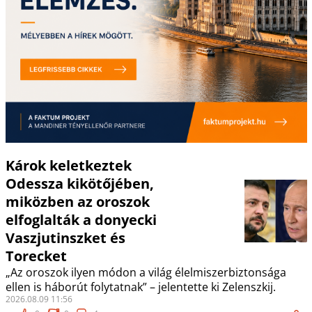
Károk keletkeztek
Odessza kikötőjében,
miközben az oroszok
elfoglalták a donyecki
Vaszjutinszket és
Torecket
„Az oroszok ilyen módon a világ élelmiszerbiztonsága
ellen is háborút folytatnak” – jelentette ki Zelenszkij.
2026.08.09 11:56