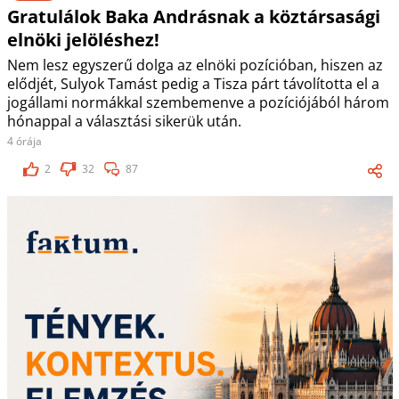
Gratulálok Baka Andrásnak a köztársasági
elnöki jelöléshez!
Nem lesz egyszerű dolga az elnöki pozícióban, hiszen az
elődjét, Sulyok Tamást pedig a Tisza párt távolította el a
jogállami normákkal szembemenve a pozíciójából három
hónappal a választási sikerük után.
4 órája
2
32
87