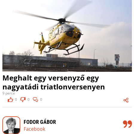
Meghalt egy versenyző egy
nagyatádi triatlonversenyen
9 perce
0
0
0
FODOR GÁBOR
Facebook