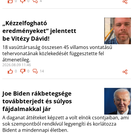
0
0
4
„Kézzelfogható
eredményeket” jelentett
be Vitézy Dávid!
18 vasúttársaság összesen 45 villamos vontatású
tehervonatának közlekedését függesztette fel
átmenetileg.
2026.08.09 11:46
0
0
14
Joe Biden rákbetegsége
továbbterjedt és súlyos
fájdalmakkal jár
A daganat áttéteket képzett a volt elnök csontjaiban, ami
sok szempontból rendkívül legyengíti és korlátozza
Bident a mindennapi életben.