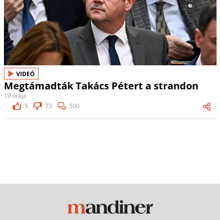
VIDEÓ
Megtámadták Takács Pétert a strandon
19 órája
5
73
500