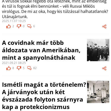
A vírusok sokkal régebb óta léteznek, mint az emberiség
és túl is fognak élni bennünket – véli Rusvai Miklós
virológus. De mi az oka, hogy kis túlzással halhatatlanok?
Utánajártunk.
2025.11.07 10:25
2
0
6
A covidnak már több
áldozata van Amerikában,
mint a spanyolnáthának
2021.09.21 08:25
8
5
82
Ismétli magát a történelem?
A járványok után két
évszázada folyton szárnyra
kap a protekcionizmus