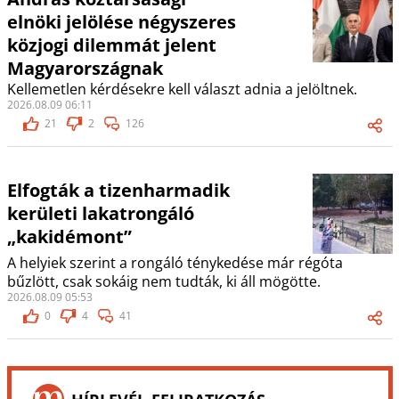
elnöki jelölése négyszeres
közjogi dilemmát jelent
Magyarországnak
Kellemetlen kérdésekre kell választ adnia a jelöltnek.
2026.08.09 06:11
21
2
126
Elfogták a tizenharmadik
kerületi lakatrongáló
„kakidémont”
A helyiek szerint a rongáló ténykedése már régóta
bűzlött, csak sokáig nem tudták, ki áll mögötte.
2026.08.09 05:53
0
4
41