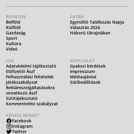
ROVATOK
AKTÁK
Belföld
Egymillió Találkozás Napja
Külföld
Választás 2024
Gazdaság
Háború Ukrajnában
Sport
Kultúra
Videó
JOG
KAPCSOLAT
Adatvédelmi tájékoztató
Gyakori kérdések
Előfizetői Ászf
Impresszum
Felhasználási feltételek
Médiaajánlat
Játékszabályzat
Sütibeállítások
Reklámszolgáltatásokra
vonatkozó Ászf
Sütitájékoztató
Kommentelési szabályzat
KÖVESS MINKET
Facebook
Instagram
Twitter