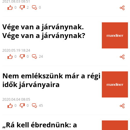
2021.08.03 08:51
0
2
0
Vége van a járványnak.
Vége van a járványnak?
2020.05.19 18:24
0
0
24
Nem emlékszünk már a régi
idők járványaira
2020.04.04 08:05
0
0
45
„Rá kell ébrednünk: a