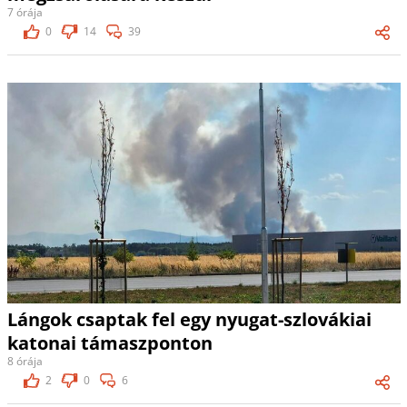
7 órája
0
14
39
Lángok csaptak fel egy nyugat-szlovákiai
katonai támaszponton
8 órája
2
0
6