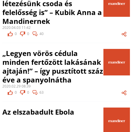
létezésünk csoda és
felelősség is” – Kubik Anna a
Mandinernek
2020.04.03 11:42
0
0
40
„Legyen vörös cédula
minden fertőzött lakásának
ajtaján!” – így pusztított száz
éve a spanyolnátha
2020.02.29 08:39
0
0
63
Az elszabadult Ebola