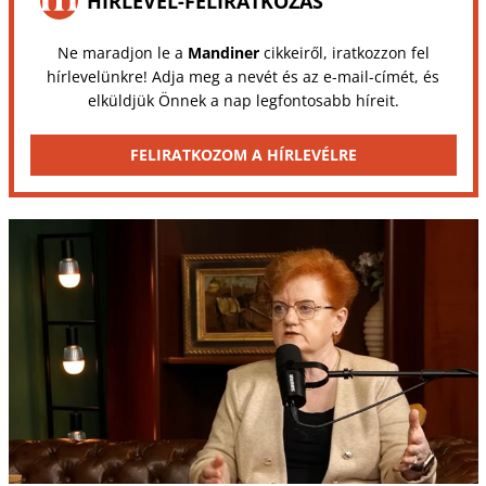
HÍRLEVÉL-FELIRATKOZÁS
Ne maradjon le a
Mandiner
cikkeiről, iratkozzon fel
hírlevelünkre! Adja meg a nevét és az e-mail-címét, és
elküldjük Önnek a nap legfontosabb híreit.
FELIRATKOZOM A HÍRLEVÉLRE