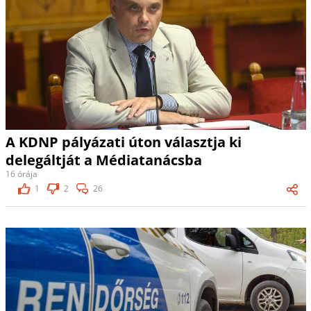
A KDNP pályázati úton választja ki
delegáltját a Médiatanácsba
16 órája
1
2
26