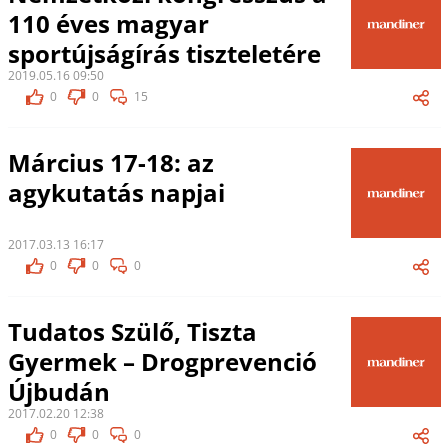
110 éves magyar
sportújságírás tiszteletére
2019.05.16 09:50
0
0
15
Március 17-18: az
agykutatás napjai
2017.03.13 16:17
0
0
0
Tudatos Szülő, Tiszta
Gyermek – Drogprevenció
Újbudán
2017.02.20 12:38
0
0
0