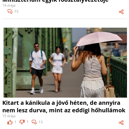
14 órája
73
Kitart a kánikula a jövő héten, de annyira
nem lesz durva, mint az eddigi hőhullámok
15 órája
1
1
13