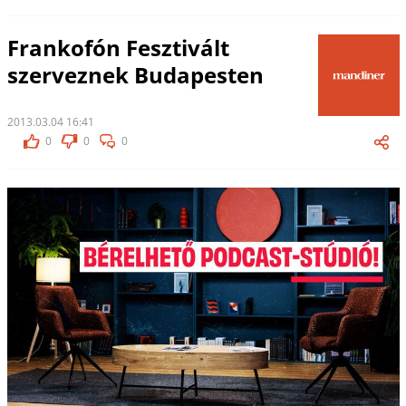
Frankofón Fesztivált
szerveznek Budapesten
2013.03.04 16:41
0
0
0