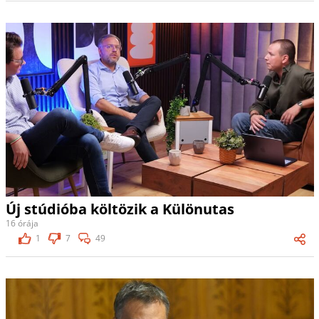
Új stúdióba költözik a Különutas
16 órája
1
7
49