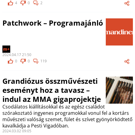
4
0
2
Patchwork – Programajánló
m+
2024.04.17 21:50
0
0
119
Grandiózus összművészeti
eseményt hoz a tavasz –
indul az MMA gigaprojektje
Csodálatos kiállításokkal és az egész családot
szórakoztató ingyenes programokkal vonul fel a kortárs
művészeti valóság szemet, fület és szívet gyönyörködtető
kavalkádja a Pesti Vigadóban.
2024.03.02 09:05