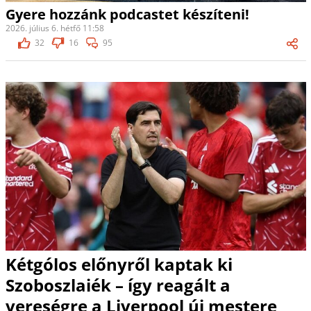
Gyere hozzánk podcastet készíteni!
2026. július 6. hétfő 11:58
32
16
95
Kétgólos előnyről kaptak ki
Szoboszlaiék – így reagált a
vereségre a Liverpool új mestere