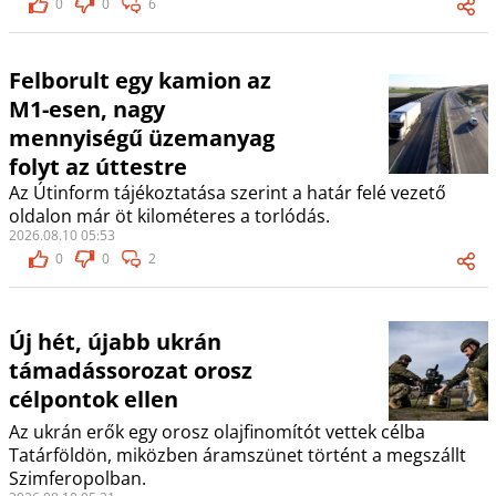
0
0
6
Felborult egy kamion az
M1-esen, nagy
mennyiségű üzemanyag
folyt az úttestre
Az Útinform tájékoztatása szerint a határ felé vezető
oldalon már öt kilométeres a torlódás.
2026.08.10 05:53
0
0
2
Új hét, újabb ukrán
támadássorozat orosz
célpontok ellen
Az ukrán erők egy orosz olajfinomítót vettek célba
Tatárföldön, miközben áramszünet történt a megszállt
Szimferopolban.