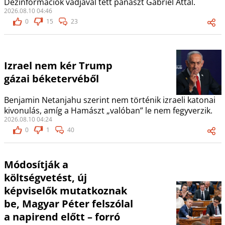
Dezinformációk vádjával tett panaszt Gabriel Attal.
2026.08.10 04:46
0
15
23
Izrael nem kér Trump
gázai béketervéből
Benjamin Netanjahu szerint nem történik izraeli katonai
kivonulás, amíg a Hamászt „valóban” le nem fegyverzik.
2026.08.10 04:24
0
1
40
Módosítják a
költségvetést, új
képviselők mutatkoznak
be, Magyar Péter felszólal
a napirend előtt – forró