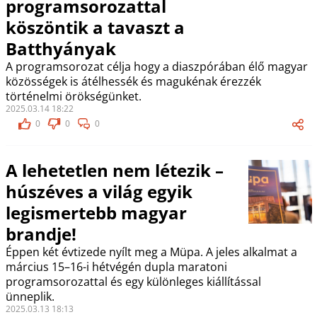
programsorozattal
köszöntik a tavaszt a
Batthyányak
A programsorozat célja hogy a diaszpórában élő magyar
közösségek is átélhessék és magukénak érezzék
történelmi örökségünket.
2025.03.14 18:22
0
0
0
A lehetetlen nem létezik –
húszéves a világ egyik
legismertebb magyar
brandje!
Éppen két évtizede nyílt meg a Müpa. A jeles alkalmat a
március 15–16-i hétvégén dupla maratoni
programsorozattal és egy különleges kiállítással
ünneplik.
2025.03.13 18:13