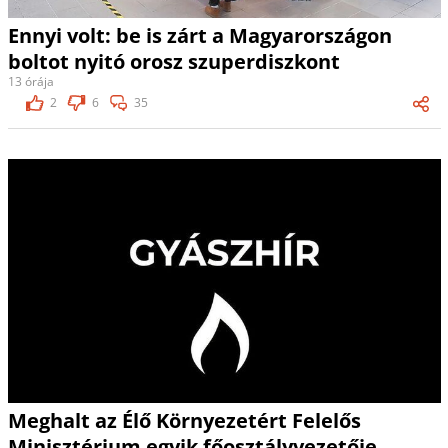
Ennyi volt: be is zárt a Magyarországon
boltot nyitó orosz szuperdiszkont
13 órája
2
6
35
Meghalt az Élő Környezetért Felelős
Minisztérium egyik főosztályvezetője