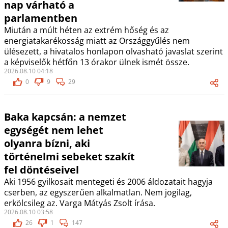
nap várható a
parlamentben
Miután a múlt héten az extrém hőség és az
energiatakarékosság miatt az Országgyűlés nem
ülésezett, a hivatalos honlapon olvasható javaslat szerint
a képviselők hétfőn 13 órakor ülnek ismét össze.
2026.08.10 04:18
0
9
29
Baka kapcsán: a nemzet
egységét nem lehet
olyanra bízni, aki
történelmi sebeket szakít
fel döntéseivel
Aki 1956 gyilkosait mentegeti és 2006 áldozatait hagyja
cserben, az egyszerűen alkalmatlan. Nem jogilag,
erkölcsileg az. Varga Mátyás Zsolt írása.
2026.08.10 03:58
26
1
147