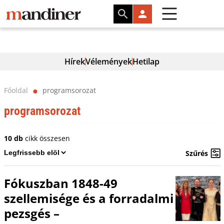
Hírek
Vélemények
Hetilap
Főoldal
programsorozat
⬤
programsorozat
10 db
cikk összesen
Szűrés
Fókuszban 1848-49
szellemisége és a forradalmi
pezsgés –