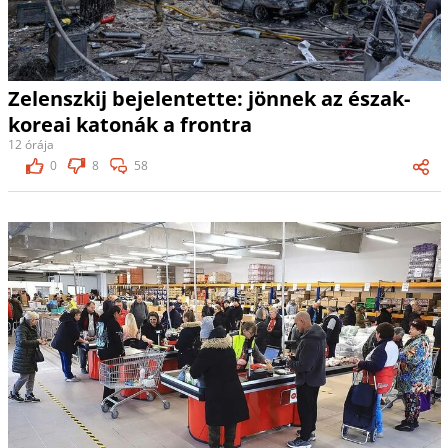
Zelenszkij bejelentette: jönnek az észak-
koreai katonák a frontra
12 órája
0
8
58