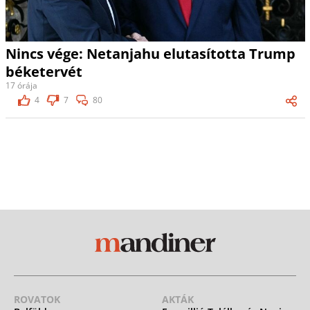
Nincs vége: Netanjahu elutasította Trump
béketervét
17 órája
4
7
80
ROVATOK
AKTÁK