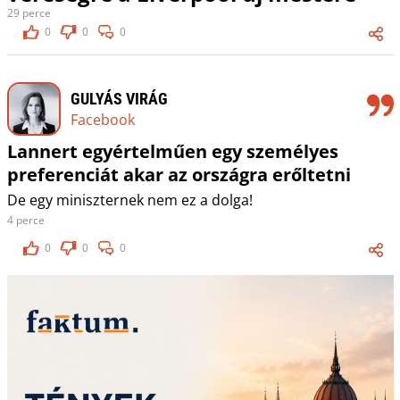
29 perce
0
0
0
GULYÁS VIRÁG
Facebook
Lannert egyértelműen egy személyes
preferenciát akar az országra erőltetni
De egy miniszternek nem ez a dolga!
4 perce
0
0
0