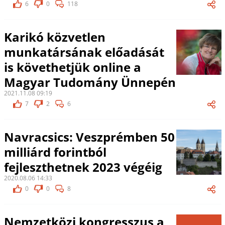
6
0
118
Karikó közvetlen
munkatársának előadását
is követhetjük online a
Magyar Tudomány Ünnepén
2021.11.08 09:19
7
2
6
Navracsics: Veszprémben 50
milliárd forintból
fejleszthetnek 2023 végéig
2020.08.06 14:33
0
0
8
Nemzetközi kongresszus a