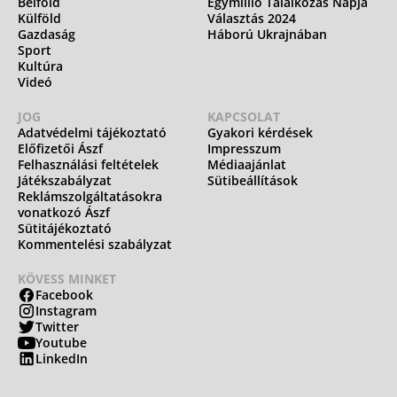
Belföld
Egymillió Találkozás Napja
Külföld
Választás 2024
Gazdaság
Háború Ukrajnában
Sport
Kultúra
Videó
JOG
KAPCSOLAT
Adatvédelmi tájékoztató
Gyakori kérdések
Előfizetői Ászf
Impresszum
Felhasználási feltételek
Médiaajánlat
Játékszabályzat
Sütibeállítások
Reklámszolgáltatásokra
vonatkozó Ászf
Sütitájékoztató
Kommentelési szabályzat
KÖVESS MINKET
Facebook
Instagram
Twitter
Youtube
LinkedIn