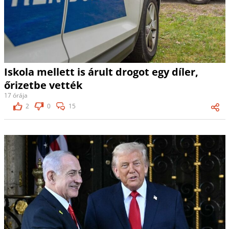
Iskola mellett is árult drogot egy díler,
őrizetbe vették
17 órája
2
0
15