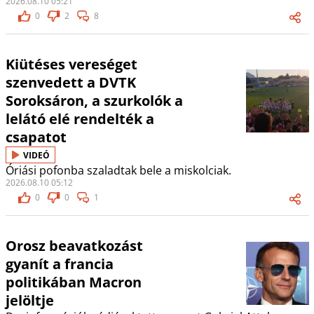
2026.08.10 05:21
0
2
8
Kiütéses vereséget
szenvedett a DVTK
Soroksáron, a szurkolók a
lelátó elé rendelték a
csapatot
VIDEÓ
Óriási pofonba szaladtak bele a miskolciak.
2026.08.10 05:12
0
0
1
Orosz beavatkozást
gyanít a francia
politikában Macron
jelöltje