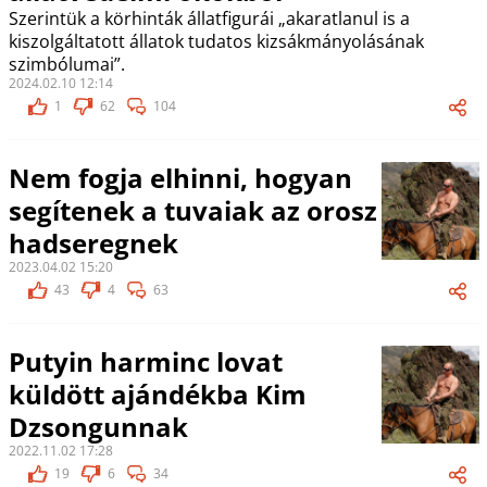
Szerintük a körhinták állatfigurái „akaratlanul is a
kiszolgáltatott állatok tudatos kizsákmányolásának
szimbólumai”.
2024.02.10 12:14
1
62
104
Nem fogja elhinni, hogyan
segítenek a tuvaiak az orosz
hadseregnek
2023.04.02 15:20
43
4
63
Putyin harminc lovat
küldött ajándékba Kim
Dzsongunnak
2022.11.02 17:28
19
6
34