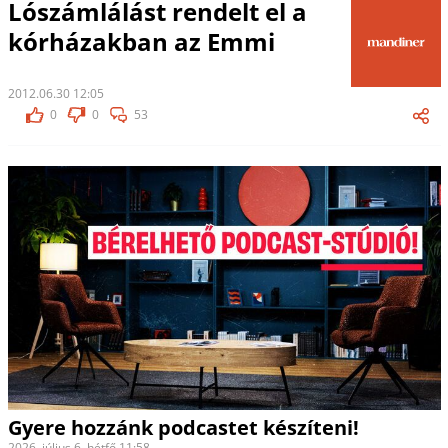
Lószámlálást rendelt el a
kórházakban az Emmi
2012.06.30 12:05
0
0
53
Gyere hozzánk podcastet készíteni!
2026. július 6. hétfő 11:58