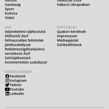
Külföld
Választás 2024
Gazdaság
Háború Ukrajnában
Sport
Kultúra
Videó
JOG
KAPCSOLAT
Adatvédelmi tájékoztató
Gyakori kérdések
Előfizetői Ászf
Impresszum
Felhasználási feltételek
Médiaajánlat
Játékszabályzat
Sütibeállítások
Reklámszolgáltatásokra
vonatkozó Ászf
Sütitájékoztató
Kommentelési szabályzat
KÖVESS MINKET
Facebook
Instagram
Twitter
Youtube
LinkedIn