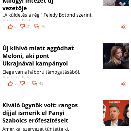
Külügyi Intézet új
vezetője
„A küldetés a régi” Feledy Botond szerint.
2026.08.05 19:37
3
21
78
Új kihívó miatt aggódhat
Meloni, aki pont
Ukrajnával kampányol
Elege van a háború támogatásából.
2026.08.05 18:36
0
1
42
Kiváló ügynök volt: rangos
díjjal ismerik el Panyi
Szabolcs erőfeszítéseit
Amerikai szervezet tüntette ki.