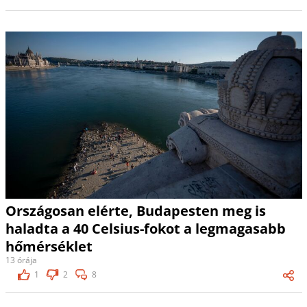
Országosan elérte, Budapesten meg is
haladta a 40 Celsius-fokot a legmagasabb
hőmérséklet
13 órája
1
2
8