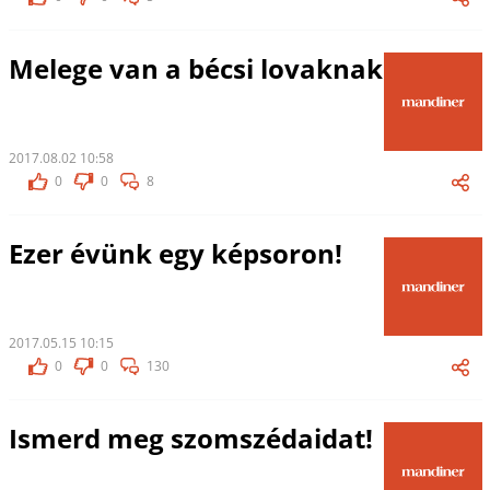
Melege van a bécsi lovaknak
2017.08.02 10:58
0
0
8
Ezer évünk egy képsoron!
2017.05.15 10:15
0
0
130
Ismerd meg szomszédaidat!