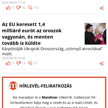
2026.08.05 17:18
5
42
131
Az EU keresett 1,4
milliárd eurót az oroszok
vagyonán, és menten
tovább is küldte
Kárpótolják Ukrajnát Oroszország „szörnyű atrocitásai”
miatt.
2026.08.05 16:44
3
13
27
HÍRLEVÉL-FELIRATKOZÁS
Ne maradjon le a
Mandiner
cikkeiről, iratkozzon fel
hírlevelünkre! Adja meg a nevét és az e-mail-címét, és
elküldjük Önnek a nap legfontosabb híreit.