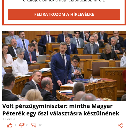
FELIRATKOZOM A HÍRLEVÉLRE
Volt pénzügyminiszter: mintha Magyar
Péterék egy őszi választásra készülnének
12 órája
1
8
18