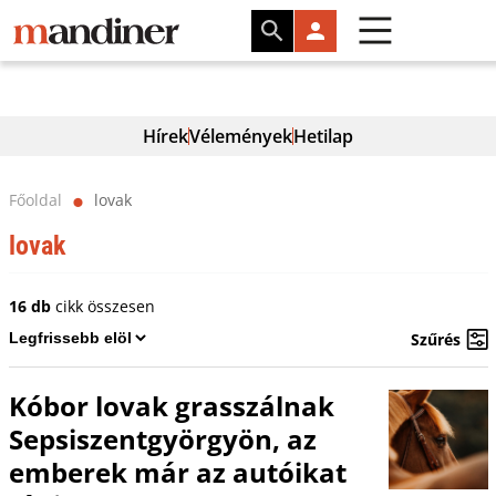
Hírek
Vélemények
Hetilap
Főoldal
lovak
⬤
lovak
16 db
cikk összesen
Szűrés
Kóbor lovak grasszálnak
Sepsiszentgyörgyön, az
emberek már az autóikat