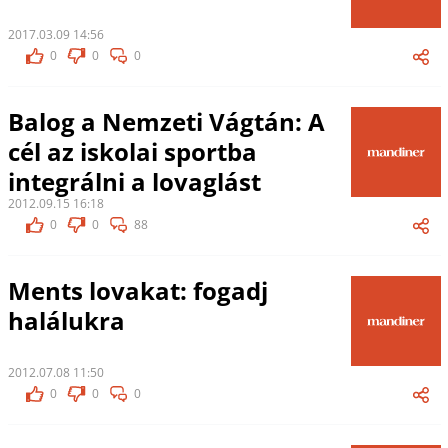
2017.03.09 14:56
0
0
0
Balog a Nemzeti Vágtán: A
cél az iskolai sportba
integrálni a lovaglást
2012.09.15 16:18
0
0
88
Ments lovakat: fogadj
halálukra
2012.07.08 11:50
0
0
0