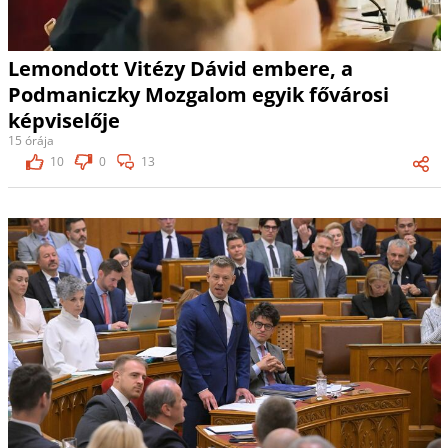
Lemondott Vitézy Dávid embere, a
Podmaniczky Mozgalom egyik fővárosi
képviselője
15 órája
10
0
13