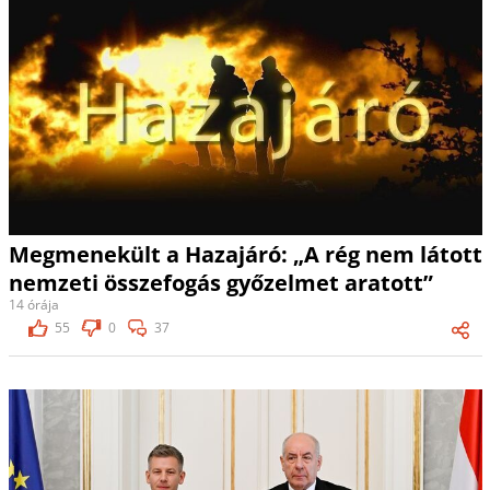
Megmenekült a Hazajáró: „A rég nem látott
nemzeti összefogás győzelmet aratott”
14 órája
55
0
37