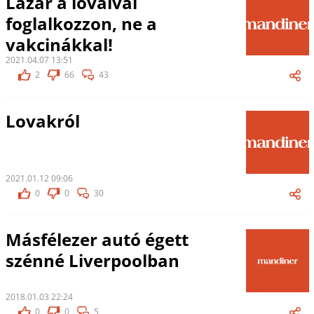
Lázár a lovaival
foglalkozzon, ne a
vakcinákkal!
2021.04.07 13:51
2
66
43
Lovakról
2021.01.12 09:06
0
0
30
Másfélezer autó égett
szénné Liverpoolban
2018.01.03 22:24
0
0
5