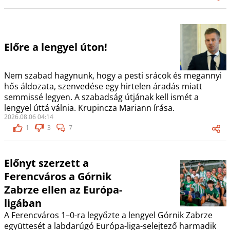
Előre a lengyel úton!
Nem szabad hagynunk, hogy a pesti srácok és megannyi
hős áldozata, szenvedése egy hirtelen áradás miatt
semmissé legyen. A szabadság útjának kell ismét a
lengyel úttá válnia. Krupincza Mariann írása.
2026.08.06 04:14
1
3
7
Előnyt szerzett a
Ferencváros a Górnik
Zabrze ellen az Európa-
ligában
A Ferencváros 1–0-ra legyőzte a lengyel Górnik Zabrze
együttesét a labdarúgó Európa-liga-selejtező harmadik