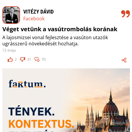
VITÉZY DÁVID
Facebook
Véget vetünk a vasútrombolás korának
A lajosmizsei vonal fejlesztése a vasúton utazók
ugrásszerű növekedését hozhatja.
12 órája
2
31
70