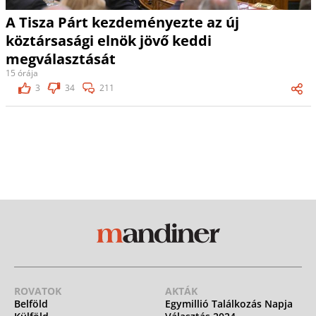
A Tisza Párt kezdeményezte az új
köztársasági elnök jövő keddi
megválasztását
15 órája
3
34
211
ROVATOK
AKTÁK
Belföld
Egymillió Találkozás Napja