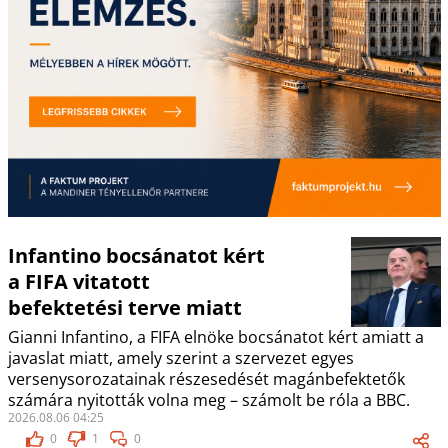
Infantino bocsánatot kért
a FIFA vitatott
befektetési terve miatt
Gianni Infantino, a FIFA elnöke bocsánatot kért amiatt a
javaslat miatt, amely szerint a szervezet egyes
versenysorozatainak részesedését magánbefektetők
számára nyitották volna meg – számolt be róla a BBC.
2026.08.06 04:25
0
1
0