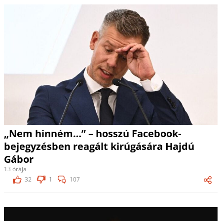
„Nem hinném…” – hosszú Facebook-
bejegyzésben reagált kirúgására Hajdú
Gábor
13 órája
32
1
107