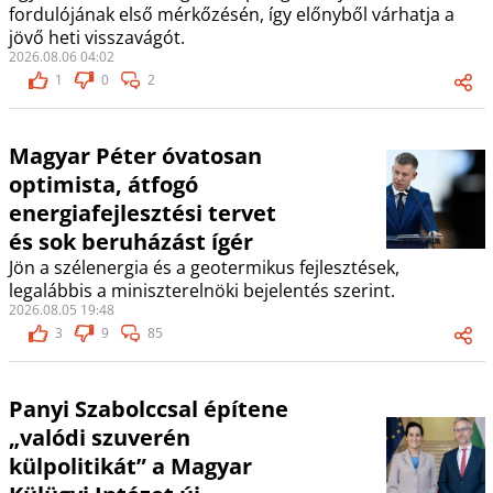
fordulójának első mérkőzésén, így előnyből várhatja a
jövő heti visszavágót.
2026.08.06 04:02
1
0
2
Magyar Péter óvatosan
optimista, átfogó
energiafejlesztési tervet
és sok beruházást ígér
Jön a szélenergia és a geotermikus fejlesztések,
legalábbis a miniszterelnöki bejelentés szerint.
2026.08.05 19:48
3
9
85
Panyi Szabolccsal építene
„valódi szuverén
külpolitikát” a Magyar