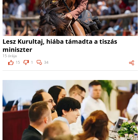
Lesz Kurultaj, hiába támadta a tiszás
miniszter
15 órája
15
1
34