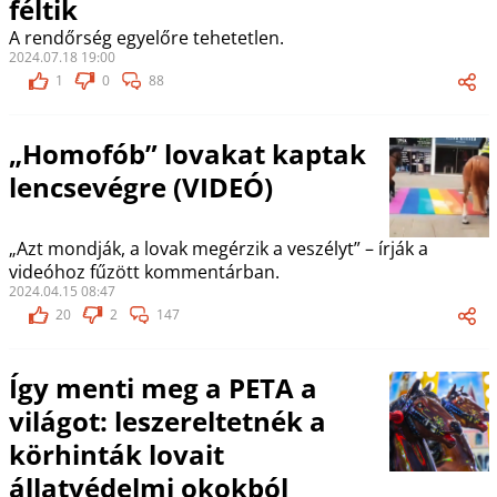
féltik
A rendőrség egyelőre tehetetlen.
2024.07.18 19:00
1
0
88
„Homofób” lovakat kaptak
lencsevégre (VIDEÓ)
„Azt mondják, a lovak megérzik a veszélyt” – írják a
videóhoz fűzött kommentárban.
2024.04.15 08:47
20
2
147
Így menti meg a PETA a
világot: leszereltetnék a
körhinták lovait
állatvédelmi okokból