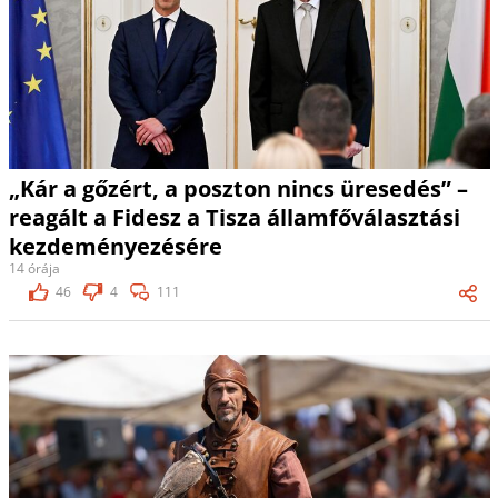
„Kár a gőzért, a poszton nincs üresedés” –
reagált a Fidesz a Tisza államfőválasztási
kezdeményezésére
14 órája
46
4
111