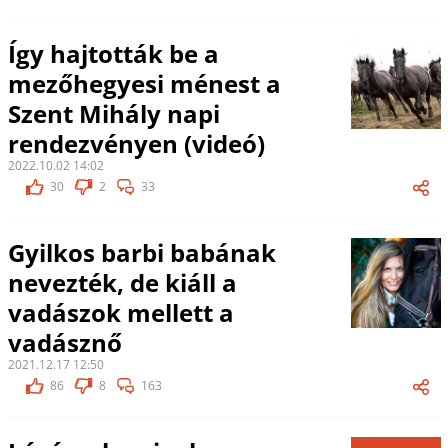
Így hajtották be a
mezőhegyesi ménest a
Szent Mihály napi
rendezvényen (videó)
2022.10.02 14:02
30
2
33
Gyilkos barbi babának
nevezték, de kiáll a
vadászok mellett a
vadásznő
2021.12.17 12:50
86
8
163