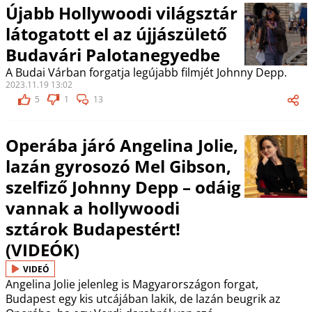
Újabb Hollywoodi világsztár
látogatott el az újjászülető
Budavári Palotanegyedbe
A Budai Várban forgatja legújabb filmjét Johnny Depp.
2023.11.19 13:02
5
1
13
Operába járó Angelina Jolie,
lazán gyrosozó Mel Gibson,
szelfiző Johnny Depp – odáig
vannak a hollywoodi
sztárok Budapestért!
(VIDEÓK)
VIDEÓ
Angelina Jolie jelenleg is Magyarországon forgat,
Budapest egy kis utcájában lakik, de lazán beugrik az