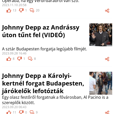
Operába, ha egy Verdi-darabról van szó.
2023.11.10 20:58
13
1
20
Johnny Depp az Andrássy
úton tűnt fel (VIDEÓ)
A sztár Budapesten forgatja legújabb filmjét.
2023.09.28 16:46
8
1
8
Johnny Depp a Károlyi-
kertnél forgat Budapesten,
járókelők lefotózták
Egy olasz festőről forgatnak a fővárosban, Al Pacino is a
szereplők között.
2023.09.20 06:43
11
0
9