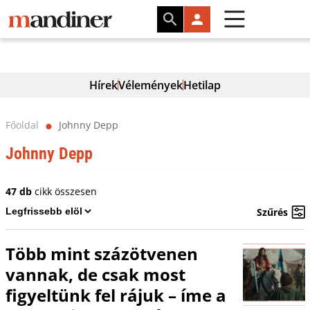
Hírek
Vélemények
Hetilap
Főoldal
Johnny Depp
⬤
Johnny Depp
47 db
cikk összesen
Szűrés
Több mint százötvenen
vannak, de csak most
figyeltünk fel rájuk – íme a