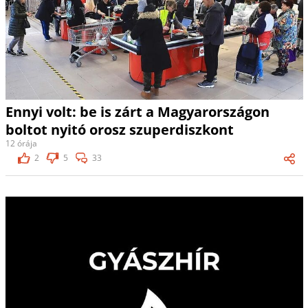
Ennyi volt: be is zárt a Magyarországon
boltot nyitó orosz szuperdiszkont
12 órája
2
5
33