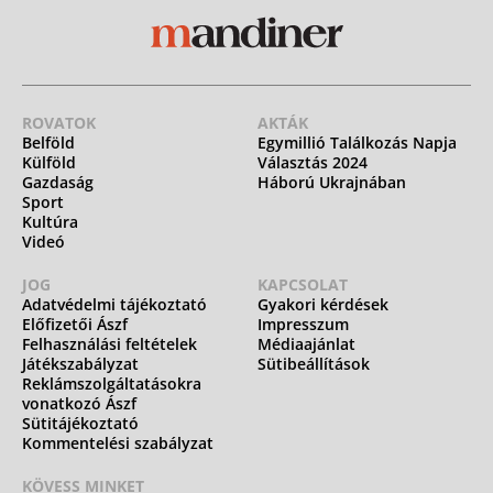
ROVATOK
AKTÁK
Belföld
Egymillió Találkozás Napja
Külföld
Választás 2024
Gazdaság
Háború Ukrajnában
Sport
Kultúra
Videó
JOG
KAPCSOLAT
Adatvédelmi tájékoztató
Gyakori kérdések
Előfizetői Ászf
Impresszum
Felhasználási feltételek
Médiaajánlat
Játékszabályzat
Sütibeállítások
Reklámszolgáltatásokra
vonatkozó Ászf
Sütitájékoztató
Kommentelési szabályzat
KÖVESS MINKET