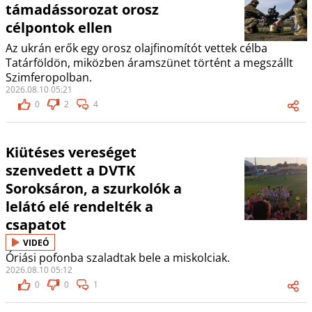
támadássorozat orosz
célpontok ellen
Az ukrán erők egy orosz olajfinomítót vettek célba
Tatárföldön, miközben áramszünet történt a megszállt
Szimferopolban.
2026.08.10 05:21
0
2
4
Kiütéses vereséget
szenvedett a DVTK
Soroksáron, a szurkolók a
lelátó elé rendelték a
csapatot
VIDEÓ
Óriási pofonba szaladtak bele a miskolciak.
2026.08.10 05:12
0
0
1