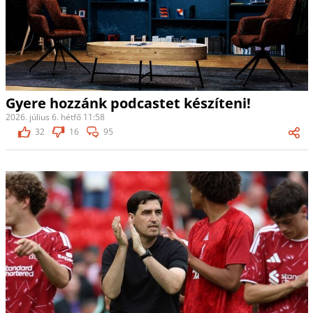
Gyere hozzánk podcastet készíteni!
2026. július 6. hétfő 11:58
32
16
95