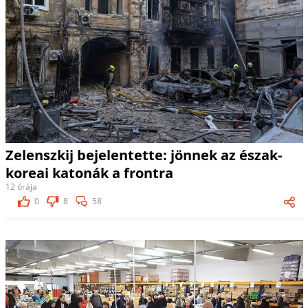
Zelenszkij bejelentette: jönnek az észak-
koreai katonák a frontra
12 órája
0
8
58