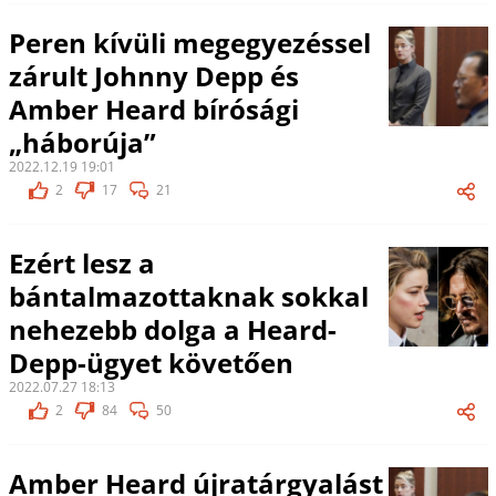
Peren kívüli megegyezéssel
zárult Johnny Depp és
Amber Heard bírósági
„háborúja”
2022.12.19 19:01
2
17
21
Ezért lesz a
bántalmazottaknak sokkal
nehezebb dolga a Heard-
Depp-ügyet követően
2022.07.27 18:13
2
84
50
Amber Heard újratárgyalást