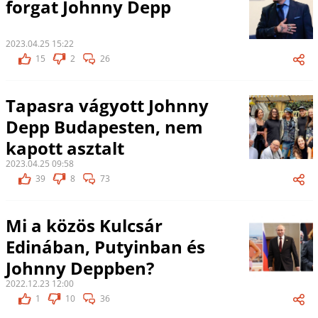
forgat Johnny Depp
2023.04.25 15:22
15
2
26
Tapasra vágyott Johnny
Depp Budapesten, nem
kapott asztalt
2023.04.25 09:58
39
8
73
Mi a közös Kulcsár
Edinában, Putyinban és
Johnny Deppben?
2022.12.23 12:00
1
10
36