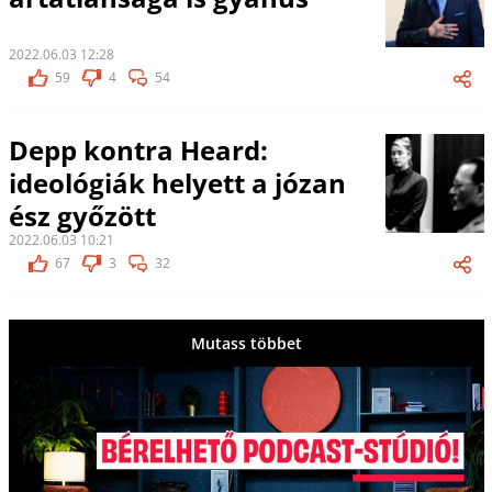
2022.06.03 12:28
59
4
54
Depp kontra Heard:
ideológiák helyett a józan
ész győzött
2022.06.03 10:21
67
3
32
Mutass többet