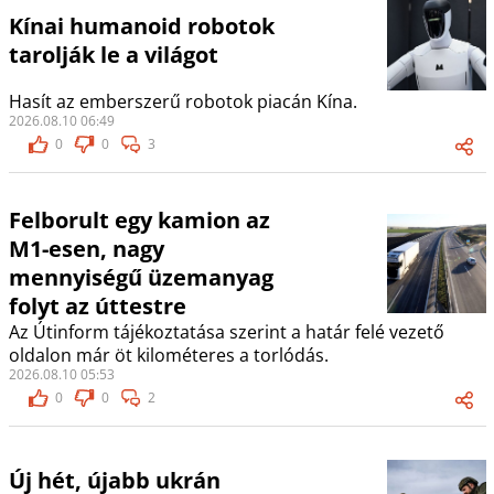
Kínai humanoid robotok
tarolják le a világot
Hasít az emberszerű robotok piacán Kína.
2026.08.10 06:49
0
0
3
Felborult egy kamion az
M1-esen, nagy
mennyiségű üzemanyag
folyt az úttestre
Az Útinform tájékoztatása szerint a határ felé vezető
oldalon már öt kilométeres a torlódás.
2026.08.10 05:53
0
0
2
Új hét, újabb ukrán