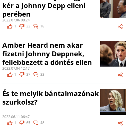
kér a Johnny Depp elleni
perében
2022.07.06 08:24
1
33
18
Amber Heard nem akar
fizetni Johnny Deppnek,
fellebbezett a döntés ellen
2022.07.04 12:17
1
37
33
És te melyik bántalmazónak
szurkolsz?
2022.06.11 06:47
1
65
48