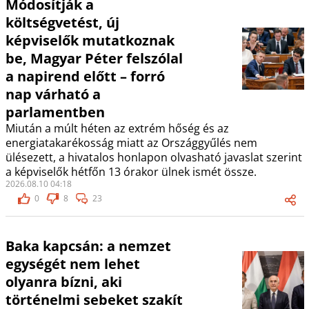
Módosítják a
költségvetést, új
képviselők mutatkoznak
be, Magyar Péter felszólal
a napirend előtt – forró
nap várható a
parlamentben
Miután a múlt héten az extrém hőség és az
energiatakarékosság miatt az Országgyűlés nem
ülésezett, a hivatalos honlapon olvasható javaslat szerint
a képviselők hétfőn 13 órakor ülnek ismét össze.
2026.08.10 04:18
0
8
23
Baka kapcsán: a nemzet
egységét nem lehet
olyanra bízni, aki
történelmi sebeket szakít