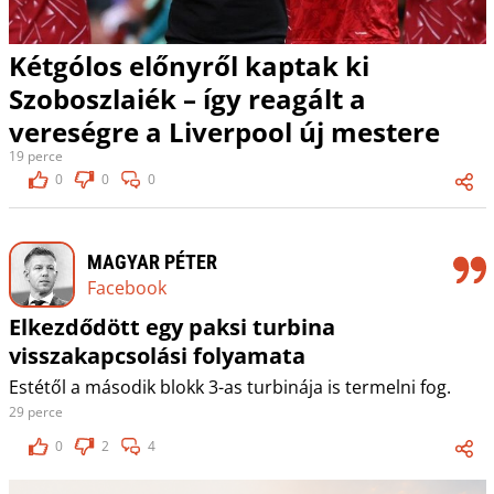
Kétgólos előnyről kaptak ki
Szoboszlaiék – így reagált a
vereségre a Liverpool új mestere
19 perce
0
0
0
MAGYAR PÉTER
Facebook
Elkezdődött egy paksi turbina
visszakapcsolási folyamata
Estétől a második blokk 3-as turbinája is termelni fog.
29 perce
0
2
4