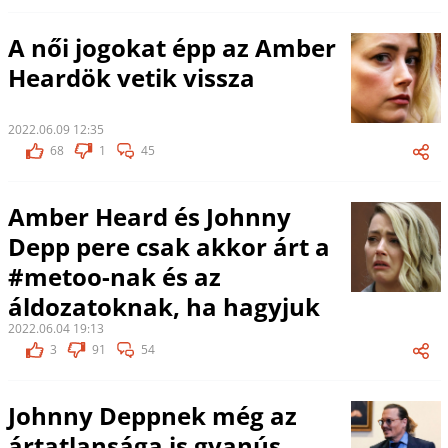
A női jogokat épp az Amber
Heardök vetik vissza
2022.06.09 12:35
68
1
45
Amber Heard és Johnny
Depp pere csak akkor árt a
#metoo-nak és az
áldozatoknak, ha hagyjuk
2022.06.04 19:13
3
91
54
Johnny Deppnek még az
ártatlansága is gyanús