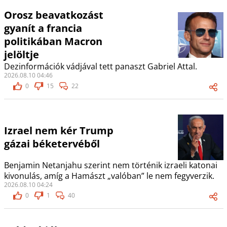
Orosz beavatkozást
gyanít a francia
politikában Macron
jelöltje
Dezinformációk vádjával tett panaszt Gabriel Attal.
2026.08.10 04:46
0
15
22
Izrael nem kér Trump
gázai béketervéből
Benjamin Netanjahu szerint nem történik izraeli katonai
kivonulás, amíg a Hamászt „valóban” le nem fegyverzik.
2026.08.10 04:24
0
1
40