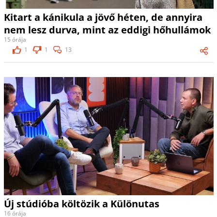
Kitart a kánikula a jövő héten, de annyira
nem lesz durva, mint az eddigi hőhullámok
15 órája
1
1
13
Új stúdióba költözik a Különutas
16 órája