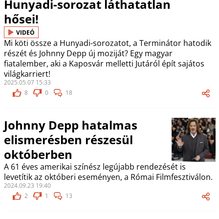
Hunyadi-sorozat láthatatlan
hősei!
VIDEÓ
Mi köti össze a Hunyadi-sorozatot, a Terminátor hatodik
részét és Johnny Depp új moziját? Egy magyar
fiatalember, aki a Kaposvár melletti Jutáról épít sajátos
világkarriert!
2025.05.07 15:33
8
0
18
Johnny Depp hatalmas
elismerésben részesül
októberben
A 61 éves amerikai színész legújabb rendezését is
levetítik az októberi eseményen, a Római Filmfesztiválon.
2024.09.23 19:40
2
1
13