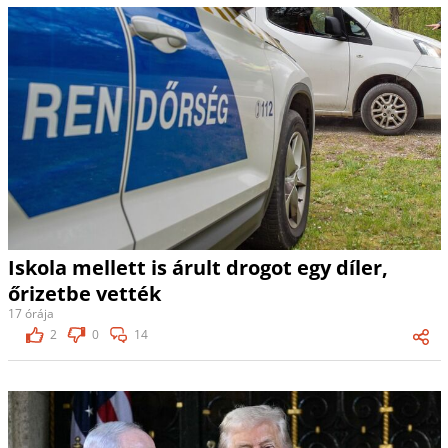
Iskola mellett is árult drogot egy díler,
őrizetbe vették
17 órája
2
0
14