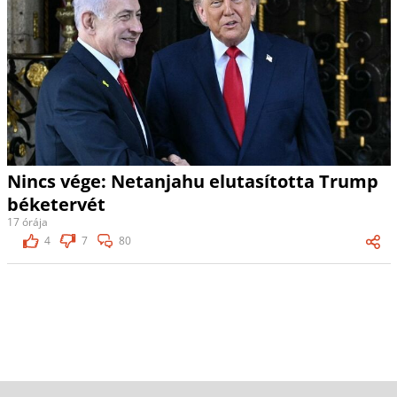
Nincs vége: Netanjahu elutasította Trump
béketervét
17 órája
4
7
80