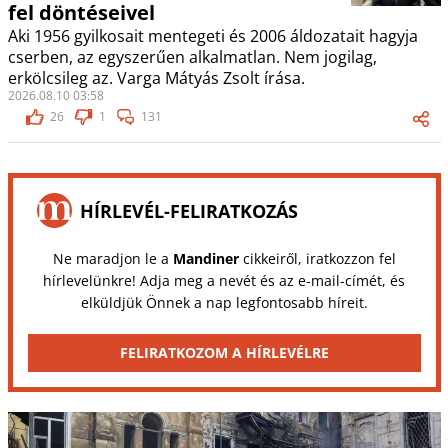
fel döntéseivel
Aki 1956 gyilkosait mentegeti és 2006 áldozatait hagyja
cserben, az egyszerűen alkalmatlan. Nem jogilag,
erkölcsileg az. Varga Mátyás Zsolt írása.
2026.08.10 03:58
26
1
131
HÍRLEVÉL-FELIRATKOZÁS
Ne maradjon le a
Mandiner
cikkeiről, iratkozzon fel
hírlevelünkre! Adja meg a nevét és az e-mail-címét, és
elküldjük Önnek a nap legfontosabb híreit.
FELIRATKOZOM A HÍRLEVÉLRE