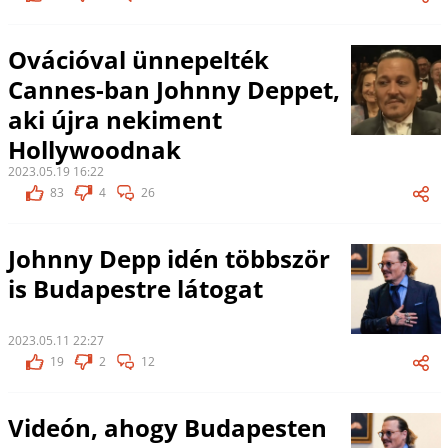
Ovációval ünnepelték
Cannes-ban Johnny Deppet,
aki újra nekiment
Hollywoodnak
2023.05.19 16:22
83
4
26
Johnny Depp idén többször
is Budapestre látogat
2023.05.11 22:27
19
2
12
Videón, ahogy Budapesten