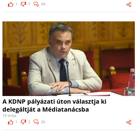
1
7
49
A KDNP pályázati úton választja ki
delegáltját a Médiatanácsba
16 órája
1
2
26