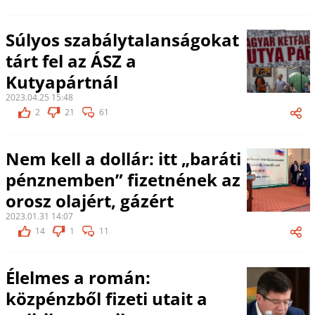
Súlyos szabálytalanságokat
tárt fel az ÁSZ a
Kutyapártnál
2023.04.25 15:48
2
21
61
Nem kell a dollár: itt „baráti
pénznemben” fizetnének az
orosz olajért, gázért
2023.01.31 14:07
14
1
11
Élelmes a román:
közpénzből fizeti utait a