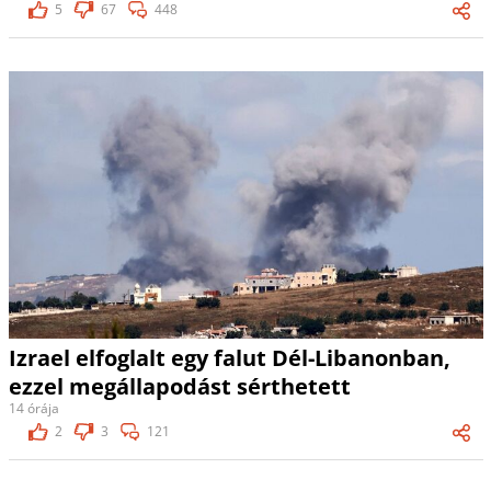
5
67
448
Izrael elfoglalt egy falut Dél-Libanonban,
ezzel megállapodást sérthetett
14 órája
2
3
121