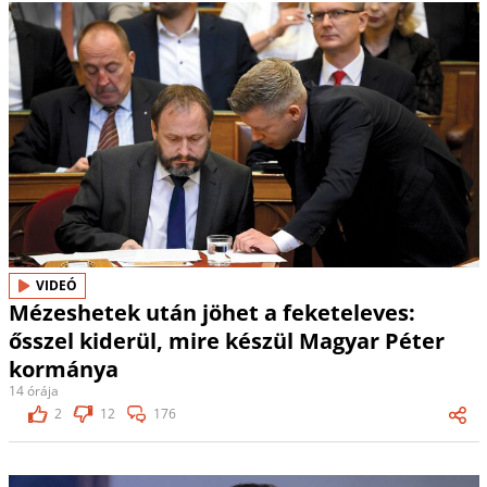
VIDEÓ
Mézeshetek után jöhet a feketeleves:
ősszel kiderül, mire készül Magyar Péter
kormánya
14 órája
2
12
176