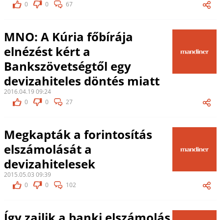
0
0
67
MNO: A Kúria főbírája
elnézést kért a
Bankszövetségtől egy
devizahiteles döntés miatt
2016.04.19 09:24
0
0
27
Megkapták a forintosítás
elszámolását a
devizahitelesek
2015.05.03 09:39
0
0
102
Így zajlik a banki elszámolás