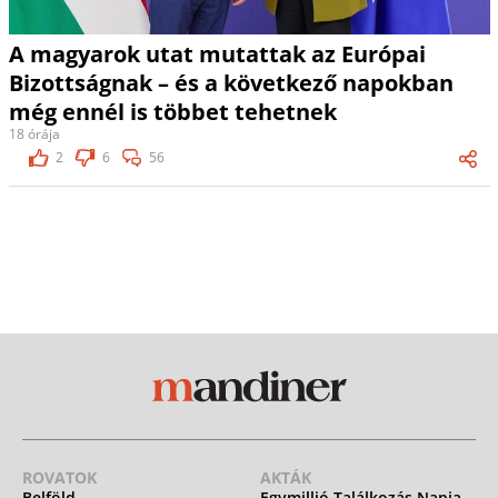
A magyarok utat mutattak az Európai
Bizottságnak – és a következő napokban
még ennél is többet tehetnek
18 órája
2
6
56
ROVATOK
AKTÁK
Belföld
Egymillió Találkozás Napja