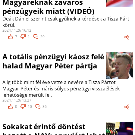
Magyaréknak zavaros
pénzügyeik miatt (VIDEÓ)
Deák Dániel szerint csak gyűlnek a kérdések a Tisza Párt
körül.
2024.11.26 16:12
7
1
20
A totális pénzügyi káosz felé
halad Magyar Péter pártja
Alig több mint fél éve vette a nevére a Tisza Pártot
Magyar Péter és máris súlyos pénzügyi visszaélések
lehetősége merült fel.
2024.11.26 13:27
0
10
36
Sokakat érintő döntést