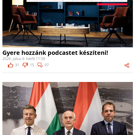
Gyere hozzánk podcastet készíteni!
2026. július 6. hétfő 11:58
31
15
97