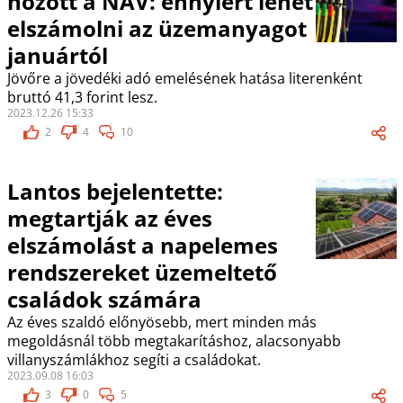
hozott a NAV: ennyiért lehet
elszámolni az üzemanyagot
januártól
Jövőre a jövedéki adó emelésének hatása literenként
bruttó 41,3 forint lesz.
2023.12.26 15:33
2
4
10
Lantos bejelentette:
megtartják az éves
elszámolást a napelemes
rendszereket üzemeltető
családok számára
Az éves szaldó előnyösebb, mert minden más
megoldásnál több megtakarításhoz, alacsonyabb
villanyszámlákhoz segíti a családokat.
2023.09.08 16:03
3
0
5