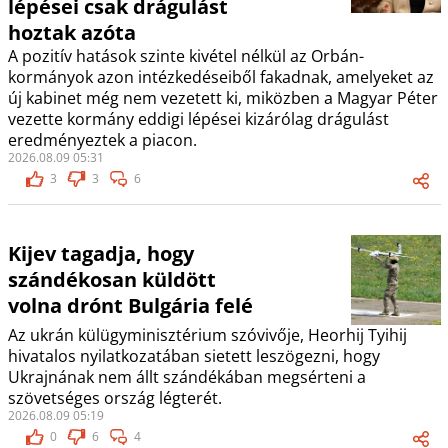
lépései csak drágulást
hoztak azóta
A pozitív hatások szinte kivétel nélkül az Orbán-
kormányok azon intézkedéseiből fakadnak, amelyeket az
új kabinet még nem vezetett ki, miközben a Magyar Péter
vezette kormány eddigi lépései kizárólag drágulást
eredményeztek a piacon.
2026.08.09 05:31
3
3
6
Kijev tagadja, hogy
szándékosan küldött
volna drónt Bulgária felé
Az ukrán külügyminisztérium szóvivője, Heorhij Tyihij
hivatalos nyilatkozatában sietett leszögezni, hogy
Ukrajnának nem állt szándékában megsérteni a
szövetséges ország légterét.
2026.08.09 05:19
0
6
4