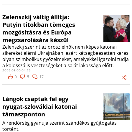
Zelenszkij váltig állítja:
Putyin titokban tömeges
mozgósításra és Európa
megzsarolására készül
Zelenszkij szerint az orosz elnök nem képes katonai
sikereket elérni Ukrajnában, ezért kétségbeesetten keres
olyan szimbolikus győzelmeket, amelyekkel igazolni tudja
a kolosszális veszteségeket a saját lakossága előtt.
2026.08.09 04:56
0
5
17
Lángok csaptak fel egy
nyugat-szlovákiai katonai
támaszponton
A rendőrség gyanúja szerint szándékos gyújtogatás
történt.