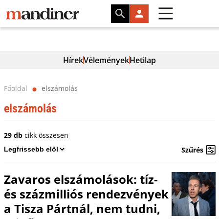
Hírek
Vélemények
Hetilap
Főoldal
elszámolás
⬤
elszámolás
29 db
cikk összesen
Szűrés
Zavaros elszámolások: tíz-
és százmilliós rendezvények
a Tisza Pártnál, nem tudni,