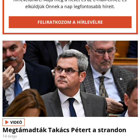
elküldjük Önnek a nap legfontosabb híreit.
FELIRATKOZOM A HÍRLEVÉLRE
VIDEÓ
Megtámadták Takács Pétert a strandon
14 órája