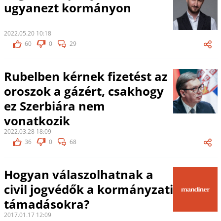
ugyanezt kormányon
2022.05.20 10:18
60
0
29
Rubelben kérnek fizetést az
oroszok a gázért, csakhogy
ez Szerbiára nem
vonatkozik
2022.03.28 18:09
36
0
68
Hogyan válaszolhatnak a
civil jogvédők a kormányzati
támadásokra?
2017.01.17 12:09