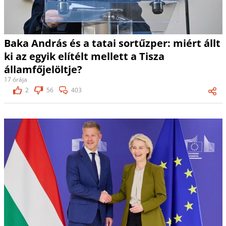
Baka András és a tatai sortűzper: miért állt
ki az egyik elítélt mellett a Tisza
államfőjelöltje?
17 órája
2
56
403