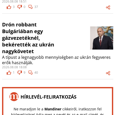
2026.08.08 18:51
3
0
37
Drón robbant
Bulgáriában egy
gázvezetéknél,
bekérették az ukrán
nagykövetet
A típust a legnagyobb mennyiségben az ukrán fegyveres
erők használják.
2026.08.08 18:08
1
9
40
HÍRLEVÉL-FELIRATKOZÁS
Ne maradjon le a
Mandiner
cikkeiről, iratkozzon fel
hírlevelünkre! Adja meg a nevét és az e-mail-címét, és