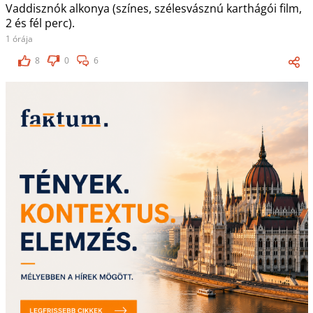
Vaddisznók alkonya (színes, szélesvásznú karthágói film,
2 és fél perc).
1 órája
8
0
6