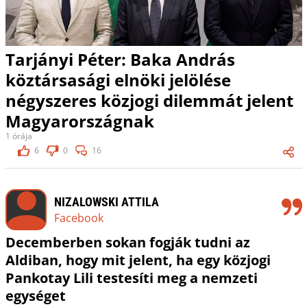
Tarjányi Péter: Baka András
köztársasági elnöki jelölése
négyszeres közjogi dilemmát jelent
Magyarországnak
1 órája
6
0
16
NIZALOWSKI ATTILA
Facebook
Decemberben sokan fogják tudni az
Aldiban, hogy mit jelent, ha egy közjogi
Pankotay Lili testesíti meg a nemzeti
egységet