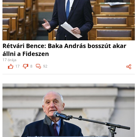
Rétvári Bence: Baka András bosszút akar
állni a Fideszen
17 órája
17
8
92