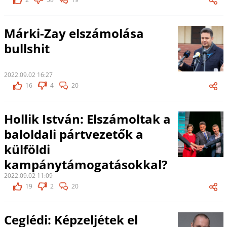
Márki-Zay elszámolása
bullshit
2022.09.02 16:27
16
4
20
Hollik István: Elszámoltak a
baloldali pártvezetők a
külföldi
kampánytámogatásokkal?
2022.09.02 11:09
19
2
20
Ceglédi: Képzeljétek el