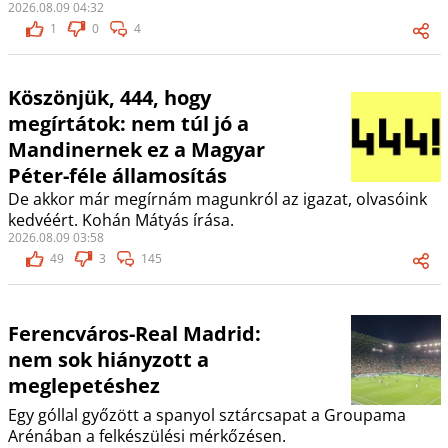
2026.08.09 04:32
1
0
4
Köszönjük, 444, hogy
megírtátok: nem túl jó a
Mandinernek ez a Magyar
Péter-féle államosítás
De akkor már megírnám magunkról az igazat, olvasóink
kedvéért. Kohán Mátyás írása.
2026.08.09 03:58
49
3
145
Ferencváros-Real Madrid:
nem sok hiányzott a
meglepetéshez
Egy góllal győzött a spanyol sztárcsapat a Groupama
Arénában a felkészülési mérkőzésen.