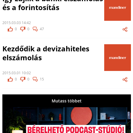
és a forintosítás
2015.03.03 14:42
0
0
47
Kezdődik a devizahiteles
elszámolás
2015.03.01 10:02
0
0
15
Mutass többet