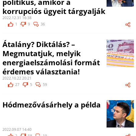
politikus, amikor a
korrupciós ügyeit tárgyalják
2022.12.31 16:38
1
9
36
Átalány? Diktálás? –
Megmutatjuk, melyik
energiaelszámolási formát
érdemes választania!
2022.10.22 20:21
27
5
59
Hódmezővásárhely a példa
2022.09.07 14:40
2
58
19