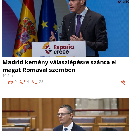
Madrid kemény válaszlépésre szánta el
magát Rómával szemben
16 órája
0
4
28