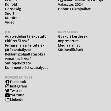
Külföld
Választás 2024
Gazdaság
Háború Ukrajnában
Sport
Kultúra
Videó
JOG
KAPCSOLAT
Adatvédelmi tájékoztató
Gyakori kérdések
Előfizetői Ászf
Impresszum
Felhasználási feltételek
Médiaajánlat
Játékszabályzat
Sütibeállítások
Reklámszolgáltatásokra
vonatkozó Ászf
Sütitájékoztató
Kommentelési szabályzat
KÖVESS MINKET
Facebook
Instagram
Twitter
Youtube
LinkedIn