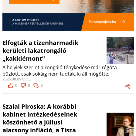
Elfogták a tizenharmadik
kerületi lakatrongáló
„kakidémont”
A helyiek szerint a rongáló ténykedése már régóta
bűzlött, csak sokáig nem tudták, ki áll mögötte.
2026.08.09 05:53
0
0
3
Szalai Piroska: A korábbi
kabinet intézkedéseinek
köszönhető a júliusi
alacsony infláció, a Tisza