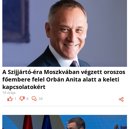
A Szijjártó-éra Moszkvában végzett oroszos
főembere felel Orbán Anita alatt a keleti
kapcsolatokért
16 órája
1
6
34