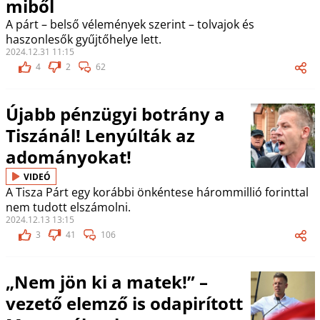
miből
A párt – belső vélemények szerint – tolvajok és
haszonlesők gyűjtőhelye lett.
2024.12.31 11:15
4
2
62
Újabb pénzügyi botrány a
Tiszánál! Lenyúlták az
adományokat!
VIDEÓ
A Tisza Párt egy korábbi önkéntese hárommillió forinttal
nem tudott elszámolni.
2024.12.13 13:15
3
41
106
„Nem jön ki a matek!” –
vezető elemző is odapirított