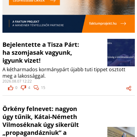
Bejelentette a Tisza Párt:
ha szomjasak vagyunk,
igyunk vizet!
A kétharmados kormánypárt újabb tuti tippet osztott
meg a lakossággal.
2026.08.07 12:22
0
4
15
Örkény felnevet: nagyon
úgy tűnik, Kátai-Németh
Vilmoséknak úgy sikerült
„propagandázniuk” a