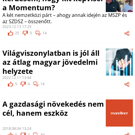
a Momentum?
A két nemzetközi párt – ahogy annak idején az MSZP és
az SZDSZ – összenőtt.
2023.12.13 17:29
25
0
14
Világviszonylatban is jól áll
az átlag magyar jövedelmi
helyzete
2022.12.11 13:44
5
4
14
A gazdasági növekedés nem
cél, hanem eszköz
2018.08.04 13:24
0
0
49