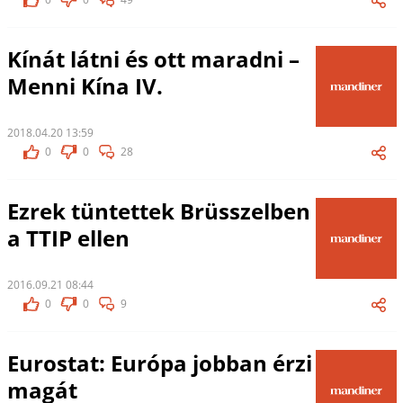
Kínát látni és ott maradni –
Menni Kína IV.
2018.04.20 13:59
0
0
28
Ezrek tüntettek Brüsszelben
a TTIP ellen
2016.09.21 08:44
0
0
9
Eurostat: Európa jobban érzi
magát