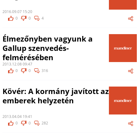
2016.09.07 15:20
0
0
4
Élmezőnyben vagyunk a
Gallup szenvedés-
felmérésében
2013.12.08 09:47
0
0
316
Kövér: A kormány javított az
emberek helyzetén
2013.04.04 19:41
0
0
282