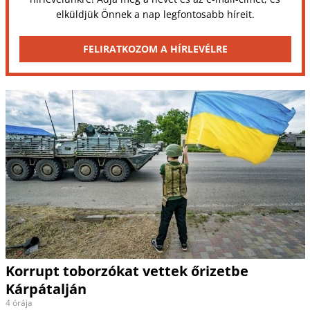
elküldjük Önnek a nap legfontosabb híreit.
FELIRATKOZOM A HÍRLEVÉLRE
Korrupt toborzókat vettek őrizetbe
Kárpátalján
4 órája