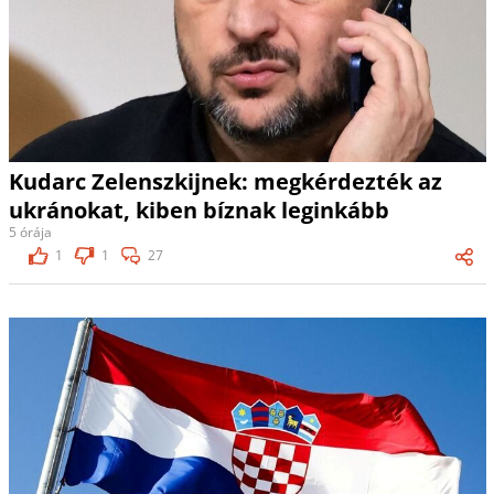
Kudarc Zelenszkijnek: megkérdezték az
ukránokat, kiben bíznak leginkább
5 órája
1
1
27