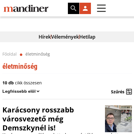
Hírek
Vélemények
Hetilap
Főoldal
életminőség
⬤
életminőség
10 db
cikk összesen
Szűrés
Karácsony rosszabb
városvezető még
Demszkynél is!