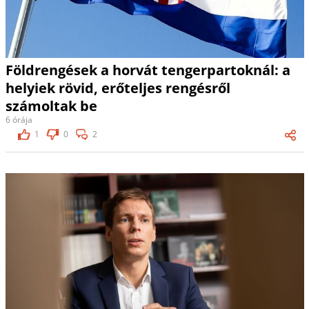
Földrengések a horvát tengerpartoknál: a
helyiek rövid, erőteljes rengésről
számoltak be
6 órája
1
0
2