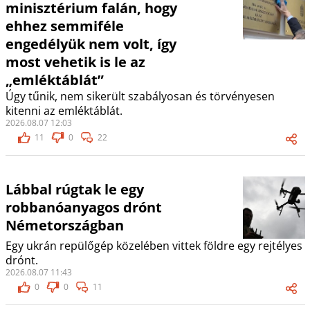
minisztérium falán, hogy
ehhez semmiféle
engedélyük nem volt, így
most vehetik is le az
„emléktáblát”
Úgy tűnik, nem sikerült szabályosan és törvényesen
kitenni az emléktáblát.
2026.08.07 12:03
11
0
22
Lábbal rúgtak le egy
robbanóanyagos drónt
Németországban
Egy ukrán repülőgép közelében vittek földre egy rejtélyes
drónt.
2026.08.07 11:43
0
0
11