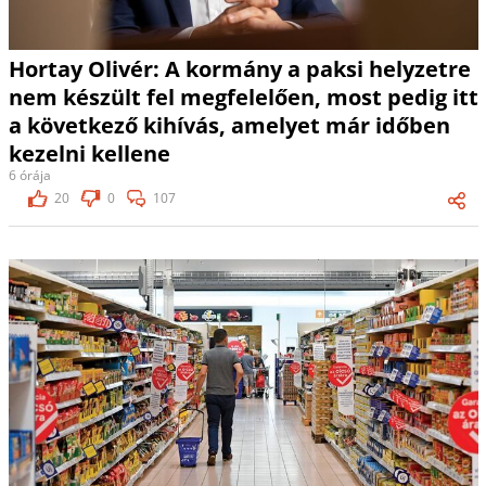
Hortay Olivér: A kormány a paksi helyzetre
nem készült fel megfelelően, most pedig itt
a következő kihívás, amelyet már időben
kezelni kellene
6 órája
20
0
107