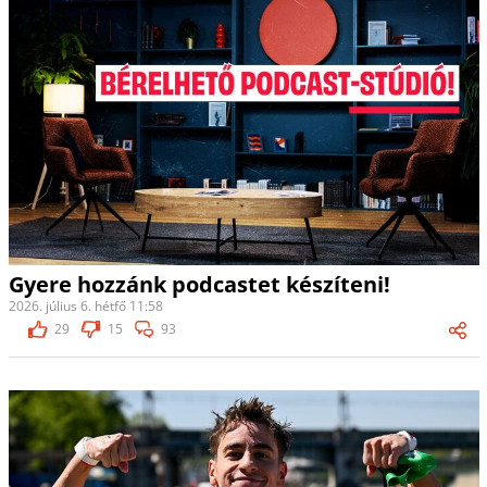
Gyere hozzánk podcastet készíteni!
2026. július 6. hétfő 11:58
29
15
93