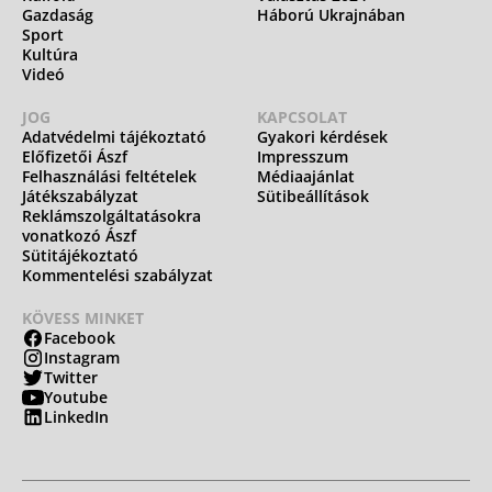
Gazdaság
Háború Ukrajnában
Sport
Kultúra
Videó
JOG
KAPCSOLAT
Adatvédelmi tájékoztató
Gyakori kérdések
Előfizetői Ászf
Impresszum
Felhasználási feltételek
Médiaajánlat
Játékszabályzat
Sütibeállítások
Reklámszolgáltatásokra
vonatkozó Ászf
Sütitájékoztató
Kommentelési szabályzat
KÖVESS MINKET
Facebook
Instagram
Twitter
Youtube
LinkedIn