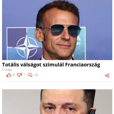
Totális válságot szimulál Franciaország
5 órája
0
1
14