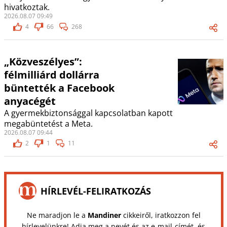
hivatkoztak.
2026.08.07 09:49
4
66
268
„Közveszélyes”:
félmilliárd dollárra
büntették a Facebook
anyacégét
A gyermekbiztonsággal kapcsolatban kapott
megabüntetést a Meta.
2026.08.07 09:44
2
1
11
HÍRLEVÉL-FELIRATKOZÁS
Ne maradjon le a
Mandiner
cikkeiről, iratkozzon fel
hírlevelünkre! Adja meg a nevét és az e-mail-címét, és