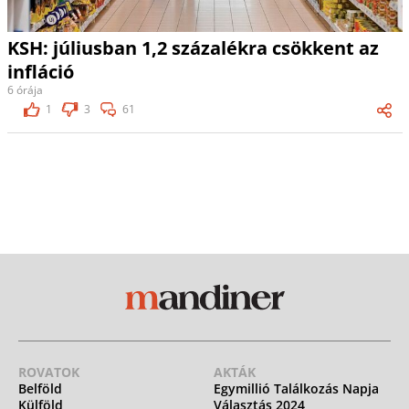
KSH: júliusban 1,2 százalékra csökkent az
infláció
6 órája
1
3
61
ROVATOK
AKTÁK
Belföld
Egymillió Találkozás Napja
Külföld
Választás 2024