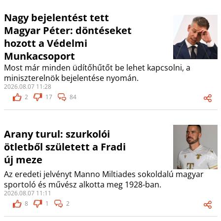
Nagy bejelentést tett
Magyar Péter: döntéseket
hozott a Védelmi
Munkacsoport
Most már minden üdítőhűtőt be lehet kapcsolni, a
miniszterelnök bejelentése nyomán.
2026.08.07 11:28
2
17
84
Arany turul: szurkolói
ötletből született a Fradi
új meze
Az eredeti jelvényt Manno Miltiades sokoldalú magyar
sportoló és művész alkotta meg 1928-ban.
2026.08.07 11:11
8
1
2