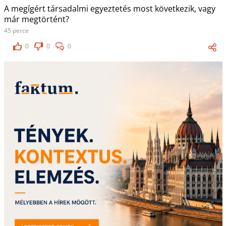
A megígért társadalmi egyeztetés most következik, vagy
már megtörtént?
45 perce
0
0
0