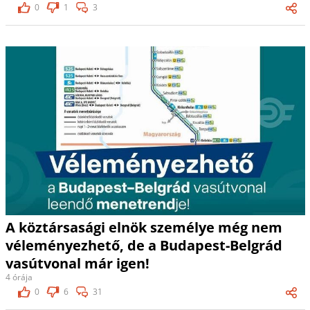
0
1
3
A köztársasági elnök személye még nem
véleményezhető, de a Budapest-Belgrád
vasútvonal már igen!
4 órája
0
6
31