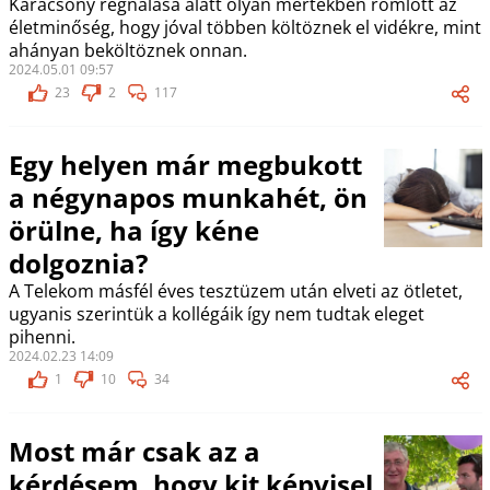
Karácsony regnálása alatt olyan mértékben romlott az
életminőség, hogy jóval többen költöznek el vidékre, mint
ahányan beköltöznek onnan.
2024.05.01 09:57
23
2
117
Egy helyen már megbukott
a négynapos munkahét, ön
örülne, ha így kéne
dolgoznia?
A Telekom másfél éves tesztüzem után elveti az ötletet,
ugyanis szerintük a kollégáik így nem tudtak eleget
pihenni.
2024.02.23 14:09
1
10
34
Most már csak az a
kérdésem, hogy kit képvisel