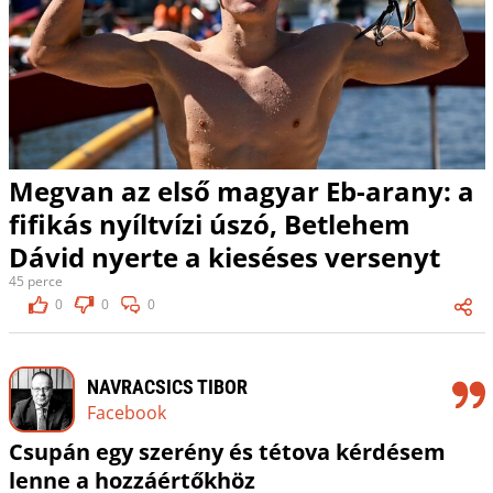
Megvan az első magyar Eb-arany: a
fifikás nyíltvízi úszó, Betlehem
Dávid nyerte a kieséses versenyt
45 perce
0
0
0
NAVRACSICS TIBOR
Facebook
Csupán egy szerény és tétova kérdésem
lenne a hozzáértőkhöz