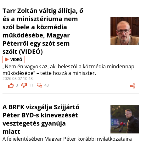
Tarr Zoltán váltig állítja, ő
és a minisztériuma nem
szól bele a közmédia
működésébe, Magyar
Péterről egy szót sem
szólt (VIDEÓ)
VIDEÓ
„Nem én vagyok az, aki beleszól a közmédia mindennapi
működésébe” – tette hozzá a miniszter.
2026.08.07 10:48
3
11
43
A BRFK vizsgálja Szijjártó
Péter BYD-s kinevezését
vesztegetés gyanúja
miatt
A feljelentésében Magyar Péter korábbi nyilatkozataira