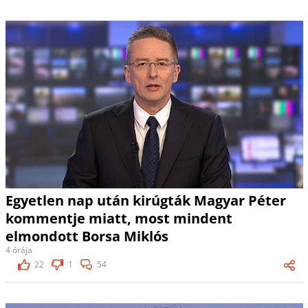
Egyetlen nap után kirúgták Magyar Péter
kommentje miatt, most mindent
elmondott Borsa Miklós
4 órája
22
1
54