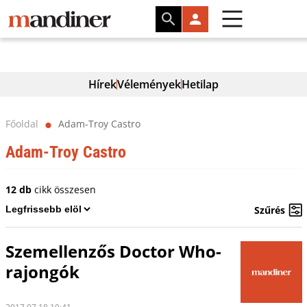
Hírek
Vélemények
Hetilap
Főoldal
Adam-Troy Castro
⬤
Adam-Troy Castro
12 db
cikk összesen
Szűrés
Szemellenzős Doctor Who-
rajongók