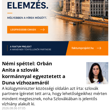
Némi spéttel: Orbán
Anita a szlovák
kormánnyal egyeztetett a
Duna vízhozamáról
A külügyminiszter közösségi oldalán azt írta: szlovák
partnere ígéretet tett arra, hogy lehetőségeikhez mérten
mindent megtesznek, noha Szlovákiában is jelentős
vízhiány alakult ki.
2026.08.06 07:05