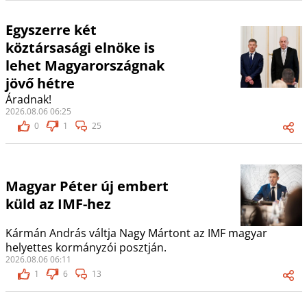
Egyszerre két
köztársasági elnöke is
lehet Magyarországnak
jövő hétre
Áradnak!
2026.08.06 06:25
0
1
25
Magyar Péter új embert
küld az IMF-hez
Kármán András váltja Nagy Mártont az IMF magyar
helyettes kormányzói posztján.
2026.08.06 06:11
1
6
13