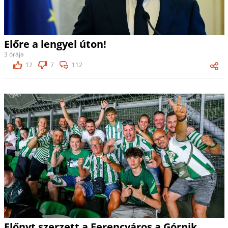
Előre a lengyel úton!
3 órája
12
7
112
Előnyt szerzett a Ferencváros a Górnik