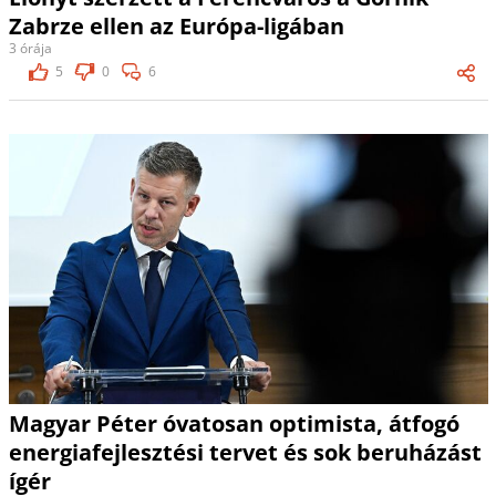
Zabrze ellen az Európa-ligában
3 órája
5
0
6
Magyar Péter óvatosan optimista, átfogó
energiafejlesztési tervet és sok beruházást
ígér