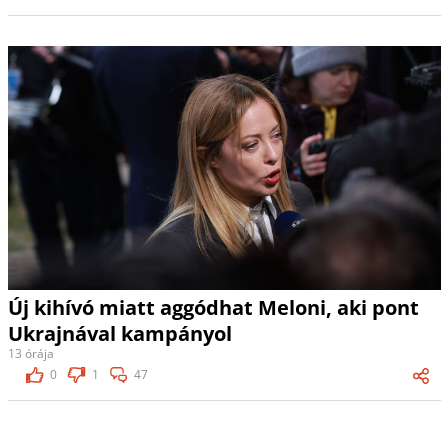
Új kihívó miatt aggódhat Meloni, aki pont
Ukrajnával kampányol
13 órája
0
1
47