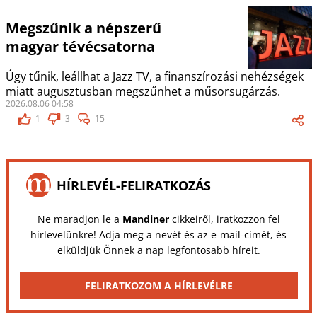
Megszűnik a népszerű
magyar tévécsatorna
Úgy tűnik, leállhat a Jazz TV, a finanszírozási nehézségek
miatt augusztusban megszűnhet a műsorsugárzás.
2026.08.06 04:58
1
3
15
HÍRLEVÉL-FELIRATKOZÁS
Ne maradjon le a
Mandiner
cikkeiről, iratkozzon fel
hírlevelünkre! Adja meg a nevét és az e-mail-címét, és
elküldjük Önnek a nap legfontosabb híreit.
FELIRATKOZOM A HÍRLEVÉLRE