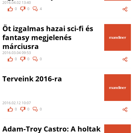
2016.04.02 13:40
0
0
4
Öt izgalmas hazai sci-fi és
fantasy megjelenés
márciusra
2016.03.04 09:53
0
0
0
Terveink 2016-ra
2016.02.12 10:07
0
0
0
Adam-Troy Castro: A holtak