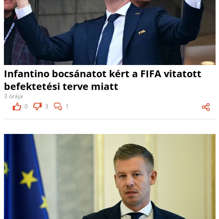
Infantino bocsánatot kért a FIFA vitatott
befektetési terve miatt
3 órája
0
3
1