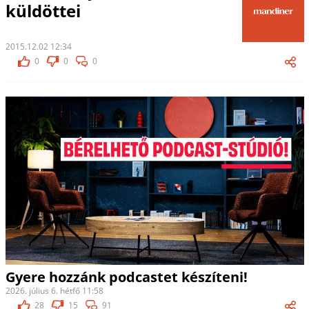
küldöttei
2015.12.02 12:34
0
0
0
Gyere hozzánk podcastet készíteni!
2026. július 6. hétfő 11:58
28
15
91