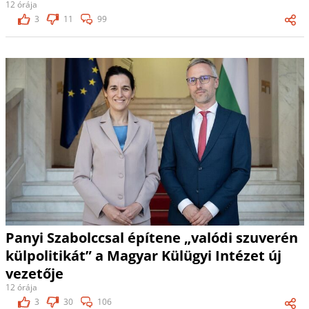
12 órája
3
11
99
Panyi Szabolccsal építene „valódi szuverén
külpolitikát” a Magyar Külügyi Intézet új
vezetője
12 órája
3
30
106