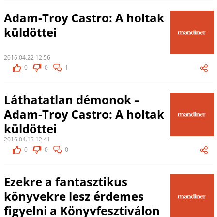
Adam-Troy Castro: A holtak
küldöttei
2016.04.22 12:56
0
0
1
Láthatatlan démonok –
Adam-Troy Castro: A holtak
küldöttei
2016.04.15 12:41
0
0
0
Ezekre a fantasztikus
könyvekre lesz érdemes
figyelni a Könyvfesztiválon