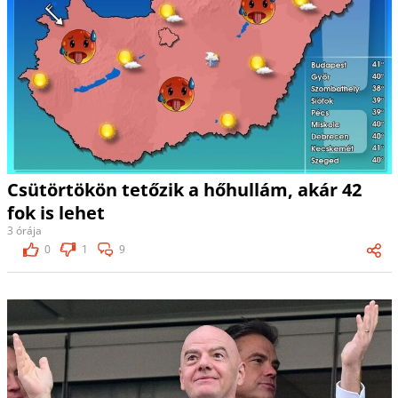
Csütörtökön tetőzik a hőhullám, akár 42
fok is lehet
3 órája
0
1
9