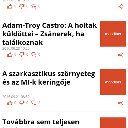
2017.07.18 10:41
0
0
0
Adam-Troy Castro: A holtak
küldöttei – Zsánerek, ha
találkoznak
2016.09.23 10:25
0
0
0
A szarkasztikus szörnyeteg
és az MI-k keringője
2016.09.21 08:52
0
0
2
Továbbra sem teljesen