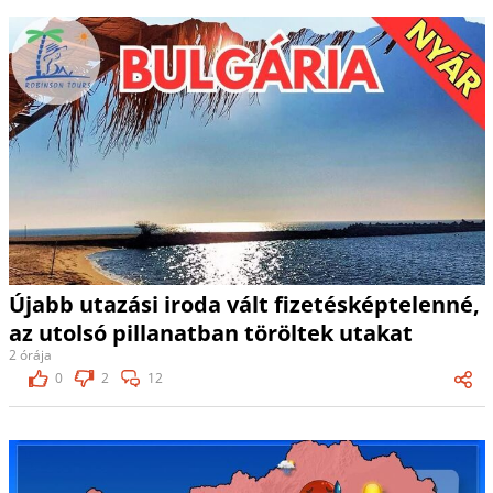
Újabb utazási iroda vált fizetésképtelenné,
az utolsó pillanatban töröltek utakat
2 órája
0
2
12