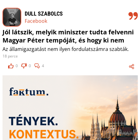
DULL SZABOLCS
Facebook
Jól látszik, melyik miniszter tudta felvenni
Magyar Péter tempóját, és hogy ki nem
Az államigazgatást nem ilyen fordulatszámra szabták.
18 perce
0
0
4