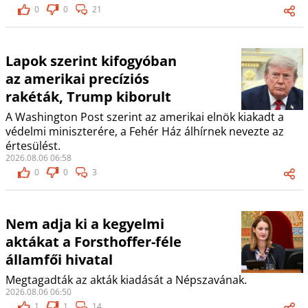
0
0
21
Lapok szerint kifogyóban
az amerikai precíziós
rakéták, Trump kiborult
A Washington Post szerint az amerikai elnök kiakadt a
védelmi miniszterére, a Fehér Ház álhírnek nevezte az
értesülést.
2026.08.06 06:58
0
0
3
Nem adja ki a kegyelmi
aktákat a Forsthoffer-féle
államfői hivatal
Megtagadták az akták kiadását a Népszavának.
2026.08.06 06:50
1
1
14