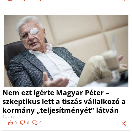
Nem ezt ígérte Magyar Péter –
szkeptikus lett a tiszás vállalkozó a
kormány „teljesítményét” látván
2 perce
0
0
0