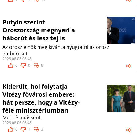
Putyin szerint
Oroszország megnyeri a
háborút és lesz tej is
Az orosz elnök meg kívánta nyugtatni az orosz
embereket.
2026.08.06 06:48
0
0
8
Kiderült, hol folytatja
Vitézy fővárosi embere:
hát persze, hogy a Vitézy-
féle minisztériumban
Mentés másként.
2026.08.06 06:45
0
1
3