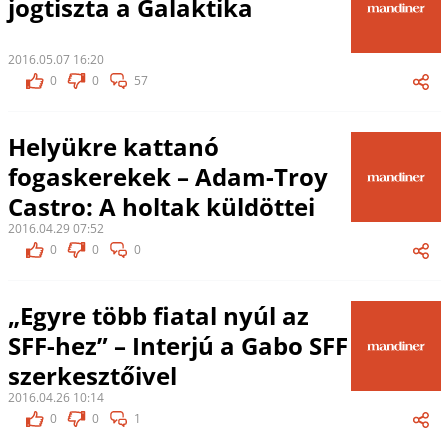
jogtiszta a Galaktika
2016.05.07 16:20
0
0
57
Helyükre kattanó
fogaskerekek – Adam-Troy
Castro: A holtak küldöttei
2016.04.29 07:52
0
0
0
„Egyre több fiatal nyúl az
SFF-hez” – Interjú a Gabo SFF
szerkesztőivel
2016.04.26 10:14
0
0
1