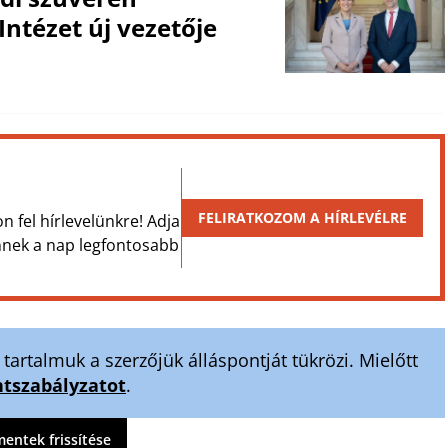
Intézet új vezetője
FELIRATKOZOM A HÍRLEVÉLRE
on fel hírlevelünkre! Adja
Önnek a nap legfontosabb
artalmuk a szerzőjük álláspontját tükrözi. Mielőtt
szabályzatot
.
ntek frissítése