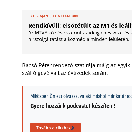
EZT IS AJÁNLJUK A TÉMÁBAN
Rendkívüli: elsötétült az M1 és leál
Az MTVA közlése szerint az ideiglenes vezetés az
hírszolgáltatást a közmédia minden felületén.
Bacsó Péter rendező szatírája máig az egyik 
szállóigévé vált az évtizedek során.
Miközben Ön ezt olvassa, valaki máshol már kattintott
Gyere hozzánk podcastet készíteni!
Tovább a cikkhez