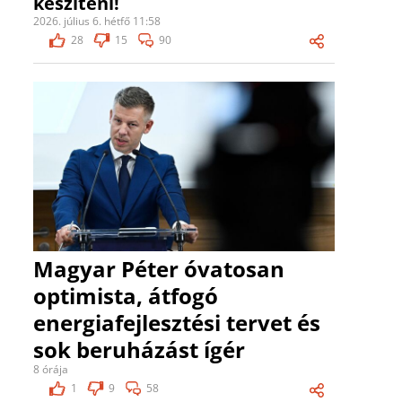
készíteni!
2026. július 6. hétfő 11:58
28
15
90
Magyar Péter óvatosan
optimista, átfogó
energiafejlesztési tervet és
sok beruházást ígér
8 órája
1
9
58