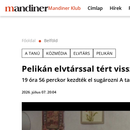
Mandiner Klub
Címlap
Hírek
Főoldal
Belföld
⬤
A TANÚ
KÖZMÉDIA
ELVTÁRS
PELIKÁN
Pelikán elvtárssal tért vi
19 óra 56 perckor kezdték el sugározni A ta
2026. július 07. 20:04