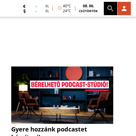
40°C
08. 06.
Ft
24°C
Ft
CSÜTÖRTÖK
Gyere hozzánk podcastet