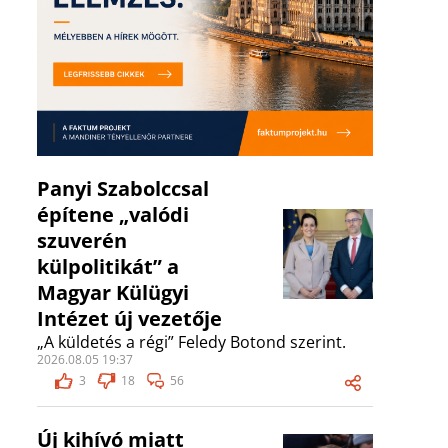
Panyi Szabolccsal
építene „valódi
szuverén
külpolitikát” a
Magyar Külügyi
Intézet új vezetője
„A küldetés a régi” Feledy Botond szerint.
2026.08.05 19:37
3
18
56
Új kihívó miatt