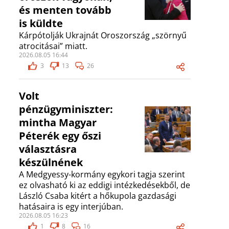
és menten tovább
is küldte
Kárpótolják Ukrajnát Oroszország „szörnyű
atrocitásai” miatt.
2026.08.05 16:44
3
13
26
Volt
pénzügyminiszter:
mintha Magyar
Péterék egy őszi
választásra
készülnének
A Medgyessy-kormány egykori tagja szerint
ez olvasható ki az eddigi intézkedésekből, de
László Csaba kitért a hőkupola gazdasági
hatásaira is egy interjúban.
2026.08.05 16:23
1
8
16