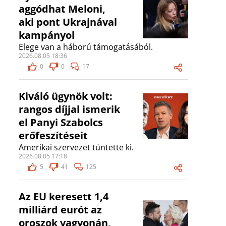
aggódhat Meloni,
aki pont Ukrajnával
kampányol
Elege van a háború támogatásából.
2026.08.05 18:36
0
0
17
Kiváló ügynök volt:
rangos díjjal ismerik
el Panyi Szabolcs
erőfeszítéseit
Amerikai szervezet tüntette ki.
2026.08.05 17:18
5
41
125
Az EU keresett 1,4
milliárd eurót az
oroszok vagyonán,