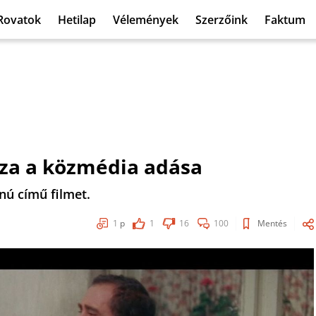
Rovatok
Hetilap
Vélemények
Szerzőink
Faktum
ssza a közmédia adása
nú című filmet.
1
p
1
16
100
Mentés