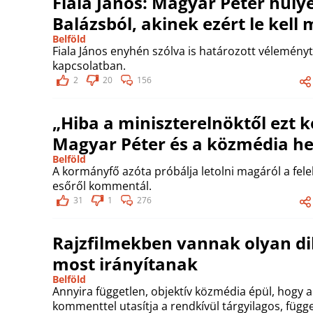
Fiala János: Magyar Péter hülyé
Balázsból, akinek ezért le kell
Belföld
Fiala János enyhén szólva is határozott vélemény
kapcsolatban.
2
20
156
„Hiba a miniszterelnöktől ezt
Magyar Péter és a közmédia he
Belföld
A kormányfő azóta próbálja letolni magáról a fel
esőről kommentál.
31
1
276
Rajzfilmekben vannak olyan di
most irányítanak
Belföld
Annyira független, objektív közmédia épül, hogy 
kommenttel utasítja a rendkívül tárgyilagos, függe