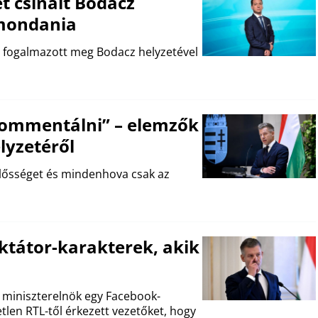
t csinált Bodacz
 mondania
t fogalmazott meg Bodacz helyzetével
 kommentálni” – elemzők
lyzetéről
elősséget és mindenhova csak az
ktátor-karakterek, akik
a miniszterelnök egy Facebook-
tlen RTL-től érkezett vezetőket, hogy