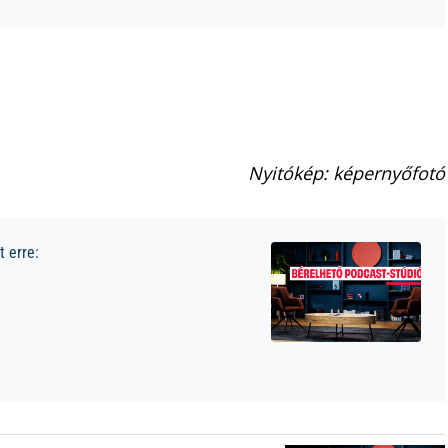
Nyitókép: képernyőfotó
 erre: