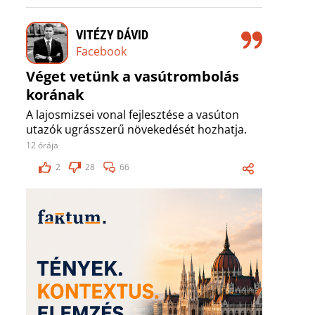
VITÉZY DÁVID
Facebook
Véget vetünk a vasútrombolás
korának
A lajosmizsei vonal fejlesztése a vasúton
utazók ugrásszerű növekedését hozhatja.
12 órája
2
28
66