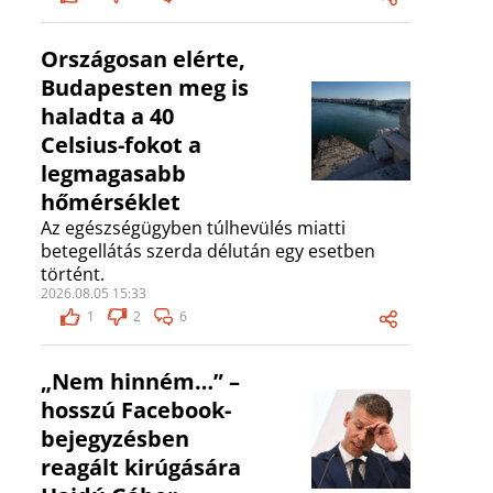
Országosan elérte,
Budapesten meg is
haladta a 40
Celsius-fokot a
legmagasabb
hőmérséklet
Az egészségügyben túlhevülés miatti
betegellátás szerda délután egy esetben
történt.
2026.08.05 15:33
1
2
6
„Nem hinném…” –
hosszú Facebook-
bejegyzésben
reagált kirúgására