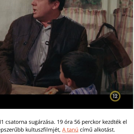
1 csatorna sugárzása. 19 óra 56 perckor kezdték el
épszerűbb kultuszfilmjét,
A tanú
című alkotást.