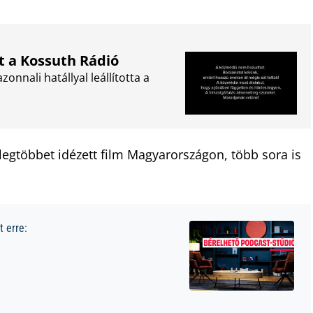
lt a Kossuth Rádió
onnali hatállyal leállította a
legtöbbet idézett film Magyarországon, több sora is
 erre: