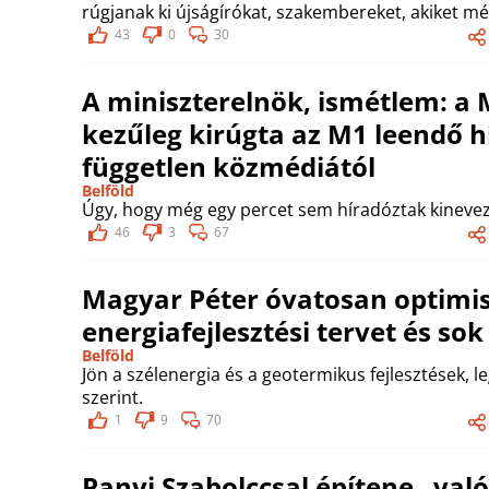
rúgjanak ki újságírókat, szakembereket, akiket mé
43
0
30
A miniszterelnök, ismétlem: a
kezűleg kirúgta az M1 leendő hí
független közmédiától
Belföld
Úgy, hogy még egy percet sem híradóztak kinevez
46
3
67
Magyar Péter óvatosan optimis
energiafejlesztési tervet és so
Belföld
Jön a szélenergia és a geotermikus fejlesztések, l
szerint.
1
9
70
Panyi Szabolccsal építene „val