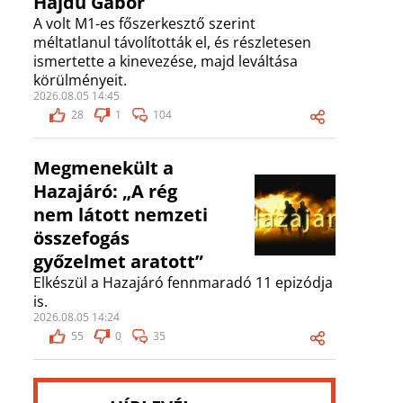
Hajdú Gábor
A volt M1-es főszerkesztő szerint
méltatlanul távolították el, és részletesen
ismertette a kinevezése, majd leváltása
körülményeit.
2026.08.05 14:45
28
1
104
Megmenekült a
Hazajáró: „A rég
nem látott nemzeti
összefogás
győzelmet aratott”
Elkészül a Hazajáró fennmaradó 11 epizódja
is.
2026.08.05 14:24
55
0
35