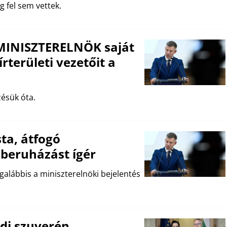
g fel sem vettek.
 MINISZTERELNÖK saját
rterületi vezetőit a
ésük óta.
ta, átfogó
k beruházást ígér
egalábbis a miniszterelnöki bejelentés
ódi szuverén