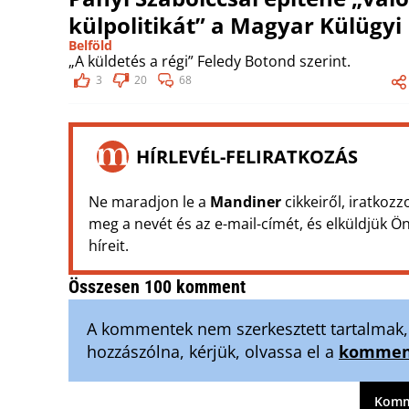
külpolitikát” a Magyar Külügyi 
Belföld
„A küldetés a régi” Feledy Botond szerint.
3
20
68
HÍRLEVÉL-FELIRATKOZÁS
Ne maradjon le a
Mandiner
cikkeiről, iratkozz
meg a nevét és az e-mail-címét, és elküldjük 
híreit.
Összesen 100 komment
A kommentek nem szerkesztett tartalmak, t
hozzászólna, kérjük, olvassa el a
komment
Komme