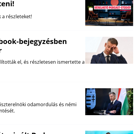
eni!
 a részleteket!
book-bejegyzésben
r
ították el, és részletesen ismertette a
niszterelnöki odamordulás és némi
ntését.