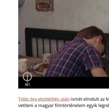
Több óra elsötétítés után
ismét elindult az M
vetíteni a magyar filmtörténelem egyik legn