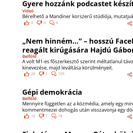
Gyere hozzánk podcastet készít
Videó
Bérelhető a Mandiner korszerű stúdiója, mutatjuk
0
0
0
„Nem hinném…” – hosszú Face
reagált kirúgására Hajdú Gábo
Belföld
A volt M1-es főszerkesztő szerint méltatlanul távol
kinevezése, majd leváltása körülményeit.
29
1
105
Gépi demokrácia
Belföld
Mennyire független az a közmédia, amely egy mi
kommentmezei dohogás után visszavonja egy dö
16
1
18