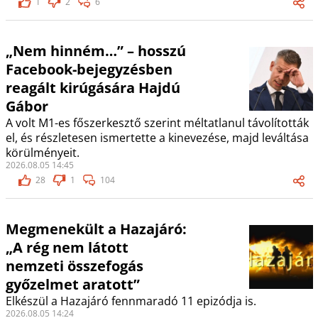
1
2
6
„Nem hinném…” – hosszú
Facebook-bejegyzésben
reagált kirúgására Hajdú
Gábor
A volt M1-es főszerkesztő szerint méltatlanul távolították
el, és részletesen ismertette a kinevezése, majd leváltása
körülményeit.
2026.08.05 14:45
28
1
104
Megmenekült a Hazajáró:
„A rég nem látott
nemzeti összefogás
győzelmet aratott”
Elkészül a Hazajáró fennmaradó 11 epizódja is.
2026.08.05 14:24