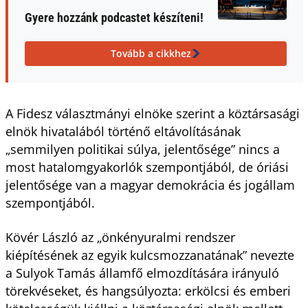
Gyere hozzánk podcastet készíteni!
Tovább a cikkhez
A Fidesz választmányi elnöke szerint a köztársasági
elnök hivatalából történő eltávolításának
„semmilyen politikai súlya, jelentősége” nincs a
most hatalomgyakorlók szempontjából, de óriási
jelentősége van a magyar demokrácia és jogállam
szempontjából.
Kövér László az „önkényuralmi rendszer
kiépítésének az egyik kulcsmozzanatának” nevezte
a Sulyok Tamás államfő elmozdítására irányuló
törekvéseket, és hangsúlyozta: erkölcsi és emberi