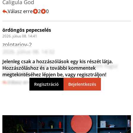
Caligula God 
Válasz erre
2
0
ördöngös pepecselés
2026. július 08. 14:41
zolotarjov-2

2026. július 08. 14:32 

Jelenleg csak a hozzászólások egy kis részét látja.
attól, hogy tovább hazudsz poloska nem fogsz 
Hozzászóláshoz és a további kommentek
jobban élni
megtekintéséhez lépjen be, vagy regisztráljon!
Válasz erre
5
0
Regisztráció
Bejelentkezés