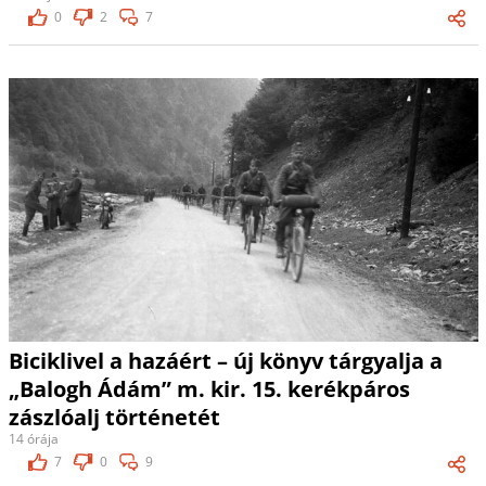
0
2
7
Biciklivel a hazáért – új könyv tárgyalja a
„Balogh Ádám” m. kir. 15. kerékpáros
zászlóalj történetét
14 órája
7
0
9