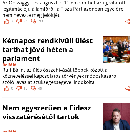
Az Országgyűlés augusztus 11-én dönthet az új, vitatott
legitimációjú államfőről, a Tisza Párt azonban egyelőre
nem nevezte meg jelöltjét.
3
34
206
Kétnapos rendkívüli ülést
tarthat jövő héten a
parlament
Belföld
Ruff Bálint az ülés összehívását többek között a
közneveléssel kapcsolatos törvények módosításáról
szóló javaslat szükségességével indokolta.
0
13
49
Nem egyszerűen a Fidesz
visszatérésétől tartok
Belföld