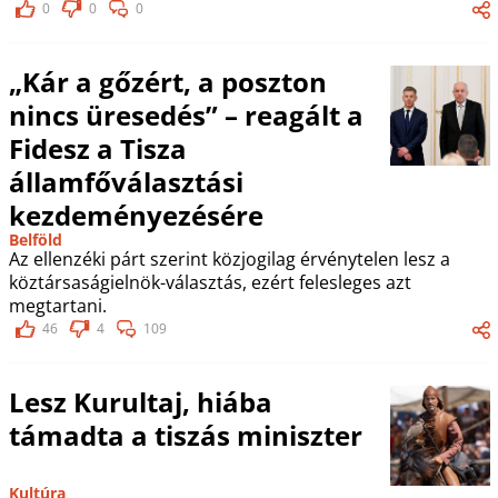
0
0
0
„Kár a gőzért, a poszton
nincs üresedés” – reagált a
Fidesz a Tisza
államfőválasztási
kezdeményezésére
Belföld
Az ellenzéki párt szerint közjogilag érvénytelen lesz a
köztársaságielnök-választás, ezért felesleges azt
megtartani.
46
4
109
Lesz Kurultaj, hiába
támadta a tiszás miniszter
Kultúra