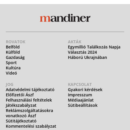
ROVATOK
AKTÁK
Belföld
Egymillió Találkozás Napja
Külföld
Választás 2024
Gazdaság
Háború Ukrajnában
Sport
Kultúra
Videó
JOG
KAPCSOLAT
Adatvédelmi tájékoztató
Gyakori kérdések
Előfizetői Ászf
Impresszum
Felhasználási feltételek
Médiaajánlat
Játékszabályzat
Sütibeállítások
Reklámszolgáltatásokra
vonatkozó Ászf
Sütitájékoztató
Kommentelési szabályzat