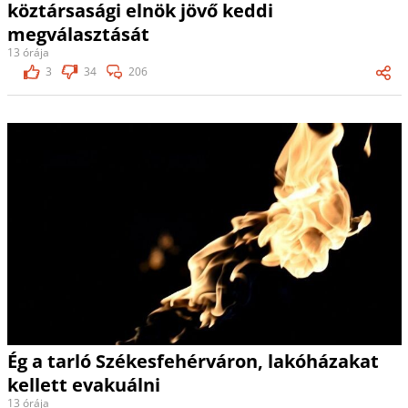
köztársasági elnök jövő keddi
megválasztását
13 órája
3
34
206
Ég a tarló Székesfehérváron, lakóházakat
kellett evakuálni
13 órája