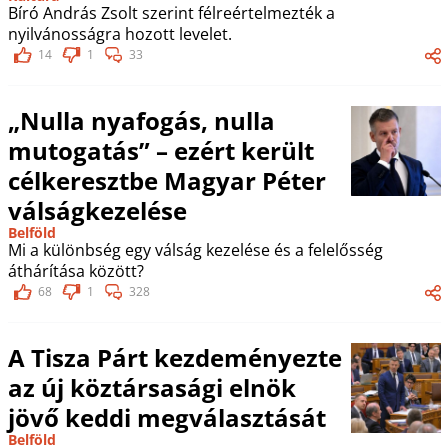
Bíró András Zsolt szerint félreértelmezték a
nyilvánosságra hozott levelet.
14
1
33
„Nulla nyafogás, nulla
mutogatás” – ezért került
célkeresztbe Magyar Péter
válságkezelése
Belföld
Mi a különbség egy válság kezelése és a felelősség
áthárítása között?
68
1
328
A Tisza Párt kezdeményezte
az új köztársasági elnök
jövő keddi megválasztását
Belföld