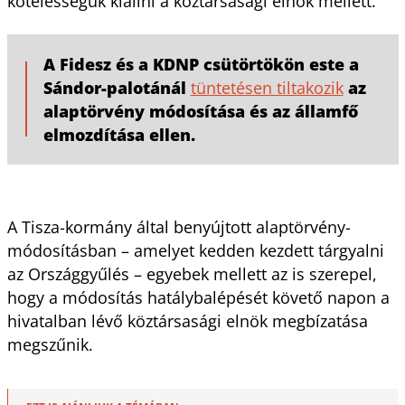
kötelességük kiállni a köztársasági elnök mellett.
A Fidesz és a KDNP csütörtökön este a
Sándor-palotánál
tüntetésen tiltakozik
az
alaptörvény módosítása és az államfő
elmozdítása ellen.
A Tisza-kormány által benyújtott alaptörvény-
módosításban – amelyet kedden kezdett tárgyalni
az Országgyűlés – egyebek mellett az is szerepel,
hogy a módosítás hatálybalépését követő napon a
hivatalban lévő köztársasági elnök megbízatása
megszűnik.