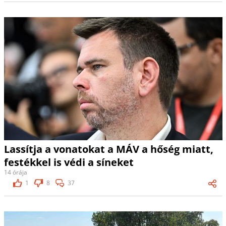
Lassítja a vonatokat a MÁV a hőség miatt,
festékkel is védi a síneket
14 órája
1
8
37