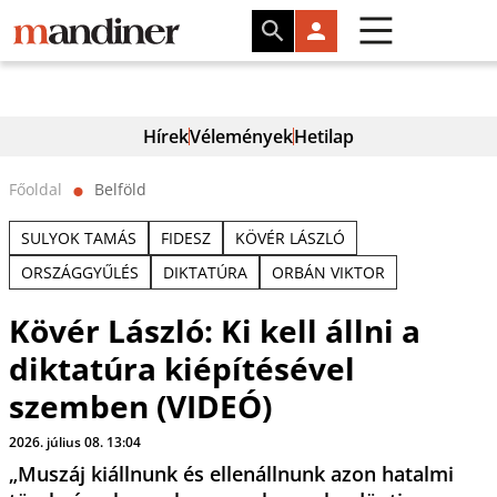
Hírek
Vélemények
Hetilap
Főoldal
Belföld
⬤
SULYOK TAMÁS
FIDESZ
KÖVÉR LÁSZLÓ
ORSZÁGGYŰLÉS
DIKTATÚRA
ORBÁN VIKTOR
Kövér László: Ki kell állni a
diktatúra kiépítésével
szemben (VIDEÓ)
2026. július 08. 13:04
„Muszáj kiállnunk és ellenállnunk azon hatalmi