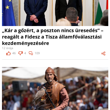
„Kár a gőzért, a poszton nincs üresedés” –
reagált a Fidesz a Tisza államfőválasztási
kezdeményezésére
12 órája
46
4
109