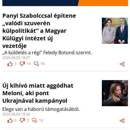
Panyi Szabolccsal építene
„valódi szuverén
külpolitikát” a Magyar
Külügyi Intézet új
vezetője
„A küldetés a régi” Feledy Botond szerint.
2026.08.05 19:37
3
16
56
Új kihívó miatt aggódhat
Meloni, aki pont
Ukrajnával kampányol
Elege van a háború támogatásából.
2026.08.05 18:36
0
0
16