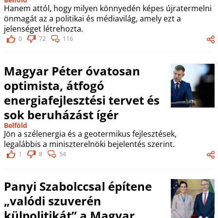
Hanem attól, hogy milyen könnyedén képes újratermelni
önmagát az a politikai és médiavilág, amely ezt a
jelenséget létrehozta.
0
72
116
Magyar Péter óvatosan
optimista, átfogó
energiafejlesztési tervet és
sok beruházást ígér
Belföld
Jön a szélenergia és a geotermikus fejlesztések,
legalábbis a miniszterelnöki bejelentés szerint.
1
8
54
Panyi Szabolccsal építene
„valódi szuverén
külpolitikát” a Magyar