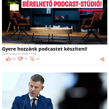
Gyere hozzánk podcastet készíteni!
2026. július 6. hétfő 11:58
28
15
90