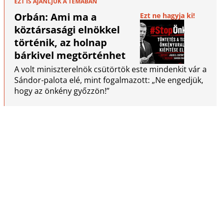
EZT IS AJÁNLJUK A TÉMÁBAN
Orbán: Ami ma a
Ezt ne hagyja ki!
köztársasági elnökkel
történik, az holnap
bárkivel megtörténhet
A volt miniszterelnök csütörtök este mindenkit vár a
Sándor-palota elé, mint fogalmazott: „Ne engedjük,
hogy az önkény győzzön!”