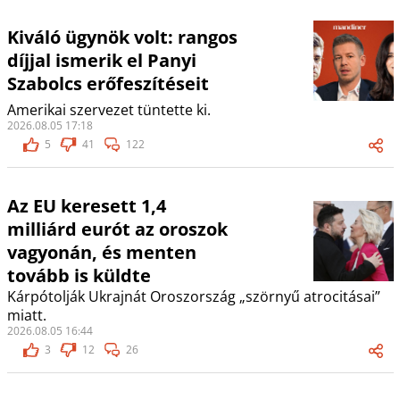
Kiváló ügynök volt: rangos
díjjal ismerik el Panyi
Szabolcs erőfeszítéseit
Amerikai szervezet tüntette ki.
2026.08.05 17:18
5
41
122
Az EU keresett 1,4
milliárd eurót az oroszok
vagyonán, és menten
tovább is küldte
Kárpótolják Ukrajnát Oroszország „szörnyű atrocitásai”
miatt.
2026.08.05 16:44
3
12
26