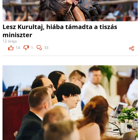
Lesz Kurultaj, hiába támadta a tiszás
miniszter
12 órája
14
1
33