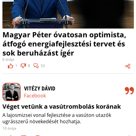
Magyar Péter óvatosan optimista,
átfogó energiafejlesztési tervet és
sok beruházást ígér
6 órája
1
8
53
VITÉZY DÁVID
Facebook
Véget vetünk a vasútrombolás korának
A lajosmizsei vonal fejlesztése a vasúton utazók
ugrásszerű növekedését hozhatja.
10 órája