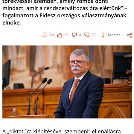
törekvéssel szemben, amely romba dönti
mindazt, amit a rendszerváltozás óta elértünk” –
fogalmazott a Fidesz országos választmányának
elnöke.
3
p
20
4
27
Mentés
A „diktatúra kiépítésével szembeni” ellenállásra