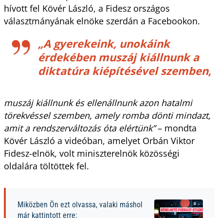
hívott fel Kövér László, a Fidesz országos
választmányának elnöke szerdán a Facebookon.
„A gyerekeink, unokáink
érdekében muszáj kiállnunk a
diktatúra kiépítésével szemben,
muszáj kiállnunk és ellenállnunk azon hatalmi
törekvéssel szemben, amely romba dönti mindazt,
amit a rendszerváltozás óta elértünk”
– mondta
Kövér László a videóban, amelyet Orbán Viktor
Fidesz-elnök, volt miniszterelnök közösségi
oldalára töltöttek fel.
Miközben Ön ezt olvassa, valaki máshol
már kattintott erre: