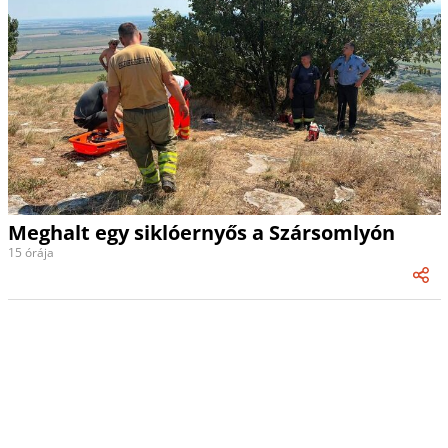
Meghalt egy siklóernyős a Szársomlyón
15 órája