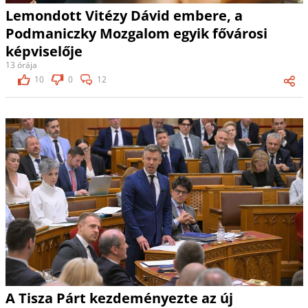
Lemondott Vitézy Dávid embere, a
Podmaniczky Mozgalom egyik fővárosi
képviselője
13 órája
10
0
12
A Tisza Párt kezdeményezte az új