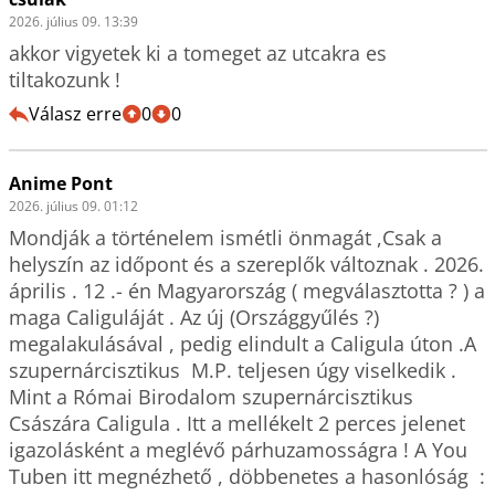
2026. július 09. 13:39
akkor vigyetek ki a tomeget az utcakra es 
tiltakozunk !
Válasz erre
0
0
Anime Pont
2026. július 09. 01:12
Mondják a történelem ismétli önmagát ,Csak a 
helyszín az időpont és a szereplők változnak . 2026. 
április . 12 .- én Magyarország ( megválasztotta ? ) a 
maga Caliguláját . Az új (Országgyűlés ?) 
megalakulásával , pedig elindult a Caligula úton .A 
szupernárcisztikus  M.P. teljesen úgy viselkedik . 
Mint a Római Birodalom szupernárcisztikus 
Császára Caligula . Itt a mellékelt 2 perces jelenet 
igazolásként a meglévő párhuzamosságra ! A You 
Tuben itt megnézhető , döbbenetes a hasonlóság  : 