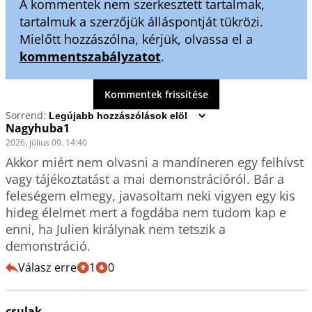
A kommentek nem szerkesztett tartalmak,
tartalmuk a szerzőjük álláspontját tükrözi.
Mielőtt hozzászólna, kérjük, olvassa el a
kommentszabályzatot
.
Kommentek frissítése
Sorrend:
Nagyhuba1
2026. július 09. 14:40
Akkor miért nem olvasni a mandíneren egy felhívst 
vagy tájékoztatást a mai demonstrációról. Bár a 
feleségem elmegy, javasoltam neki vigyen egy kis 
hideg élelmet mert a fogdába nem tudom kap e 
enni, ha Julien királynak nem tetszik a 
demonstráció.
Válasz erre
1
0
csulak