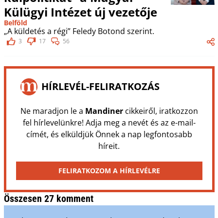
Külügyi Intézet új vezetője
Belföld
„A küldetés a régi” Feledy Botond szerint.
3
17
56
HÍRLEVÉL-FELIRATKOZÁS
Ne maradjon le a
Mandiner
cikkeiről, iratkozzon
fel hírlevelünkre! Adja meg a nevét és az e-mail-
címét, és elküldjük Önnek a nap legfontosabb
híreit.
FELIRATKOZOM A HÍRLEVÉLRE
Összesen 27 komment