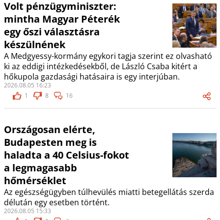
Volt pénzügyminiszter:
mintha Magyar Péterék
egy őszi választásra
készülnének
A Medgyessy-kormány egykori tagja szerint ez olvasható
ki az eddigi intézkedésekből, de László Csaba kitért a
hőkupola gazdasági hatásaira is egy interjúban.
2026.08.05 16:23
1
8
16
Országosan elérte,
Budapesten meg is
haladta a 40 Celsius-fokot
a legmagasabb
hőmérséklet
Az egészségügyben túlhevülés miatti betegellátás szerda
délután egy esetben történt.
2026.08.05 15:33