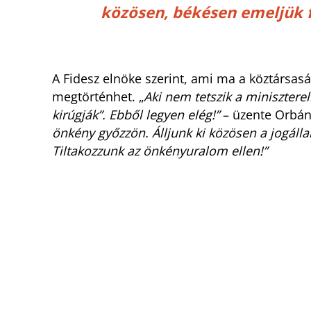
közösen, békésen emeljük 
A Fidesz elnöke szerint, ami ma a köztársaság
megtörténhet. „
Aki nem tetszik a miniszterel
kirúgják”. Ebből legyen elég!”
– üzente Orbán 
önkény győzzön. Álljunk ki közösen a jogáll
Tiltakozzunk az önkényuralom ellen!”