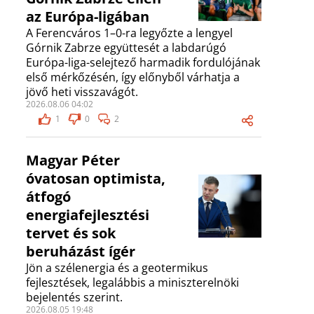
az Európa-ligában
A Ferencváros 1–0-ra legyőzte a lengyel
Górnik Zabrze együttesét a labdarúgó
Európa-liga-selejtező harmadik fordulójának
első mérkőzésén, így előnyből várhatja a
jövő heti visszavágót.
2026.08.06 04:02
1
0
2
Magyar Péter
óvatosan optimista,
átfogó
energiafejlesztési
tervet és sok
beruházást ígér
Jön a szélenergia és a geotermikus
fejlesztések, legalábbis a miniszterelnöki
bejelentés szerint.
2026.08.05 19:48