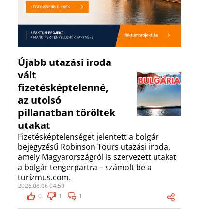
Újabb utazási iroda
vált
fizetésképtelenné,
az utolsó
pillanatban töröltek
utakat
Fizetésképtelenséget jelentett a bolgár
bejegyzésű Robinson Tours utazási iroda,
amely Magyarországról is szervezett utakat
a bolgár tengerpartra – számolt be a
turizmus.com.
2026.08.06 04:50
0
1
1