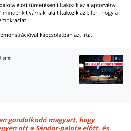
alota előtt tüntetésen tiltakozik az alaptörvény
mindenkit várnak, aki tiltakozik az ellen, hogy a
emokráciát.
emonstrációval kapcsolatban azt írta,
 erre:
sen gondolkodó magyart, hogy
gyen ott a Sándor-palota előtt, és