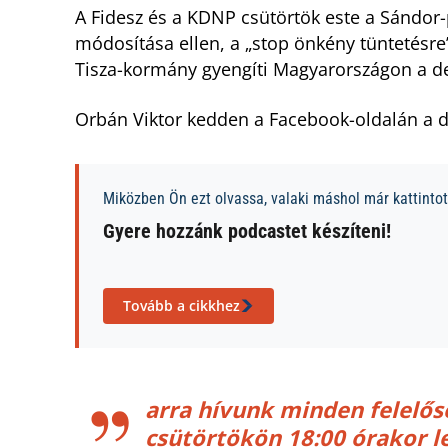
A Fidesz és a KDNP csütörtök este a Sándor-p
módosítása ellen, a „stop önkény tüntetésre” 
Tisza-kormány gyengíti Magyarországon a d
Orbán Viktor kedden a Facebook-oldalán a d
Miközben Ön ezt olvassa, valaki máshol már kattintott
Gyere hozzánk podcastet készíteni!
Tovább a cikkhez
arra hívunk minden felelő
csütörtökön 18:00 órakor le