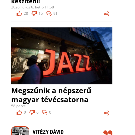
készíteni!
2026. július 6. hétfő 11:58
28
15
91
Megszűnik a népszerű
magyar tévécsatorna
58 perce
0
0
0
VITÉZY DÁVID