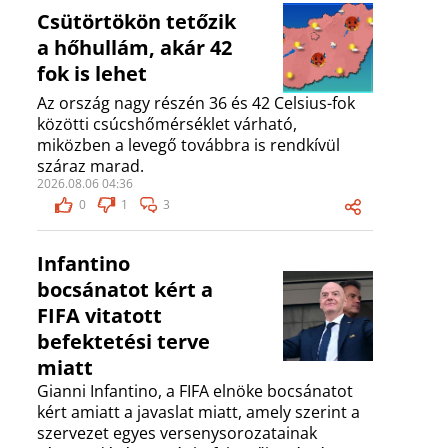
Csütörtökön tetőzik
a hőhullám, akár 42
fok is lehet
Az ország nagy részén 36 és 42 Celsius-fok
közötti csúcshőmérséklet várható,
miközben a levegő továbbra is rendkívül
száraz marad.
2026.08.06 04:36
0
1
3
Infantino
bocsánatot kért a
FIFA vitatott
befektetési terve
miatt
Gianni Infantino, a FIFA elnöke bocsánatot
kért amiatt a javaslat miatt, amely szerint a
szervezet egyes versenysorozatainak