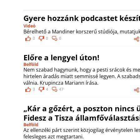
Gyere hozzánk podcastet készít
Videó
Bérelhető a Mandiner korszerű stúdiója, mutatjuk
0
0
0
Előre a lengyel úton!
Belföld
Nem szabad hagynunk, hogy a pesti srácok és me
hirtelen áradás miatt semmissé legyen. A szabadsá
válnia. Krupincza Mariann írása.
3
4
47
„Kár a gőzért, a poszton nincs 
Fidesz a Tisza államfőválaszt
Belföld
Az ellenzéki párt szerint közjogilag érvénytelen le
felesleges azt megtartani.