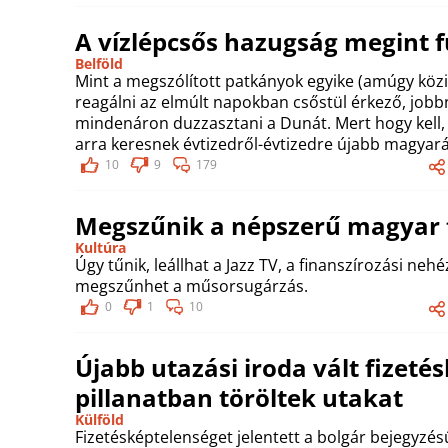
A vízlépcsős hazugság megint f
Belföld
Mint a megszólított patkányok egyike (amúgy kö
reagálni az elmúlt napokban csőstül érkező, jobbná
mindenáron duzzasztani a Dunát. Mert hogy kell, 
arra keresnek évtizedről-évtizedre újabb magyaráz
10
9
179
Megszűnik a népszerű magyar 
Kultúra
Úgy tűnik, leállhat a Jazz TV, a finanszírozási n
megszűnhet a műsorsugárzás.
0
1
10
Újabb utazási iroda vált fizeté
pillanatban töröltek utakat
Külföld
Fizetésképtelenséget jelentett a bolgár bejegyzé