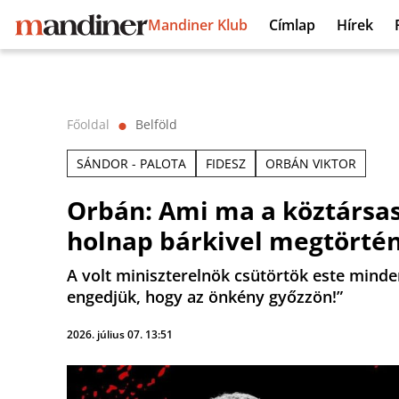
Mandiner Klub
Címlap
Hírek
Főoldal
Belföld
⬤
SÁNDOR - PALOTA
FIDESZ
ORBÁN VIKTOR
Orbán: Ami ma a köztársasá
holnap bárkivel megtörté
A volt miniszterelnök csütörtök este minde
engedjük, hogy az önkény győzzön!”
2026. július 07. 13:51