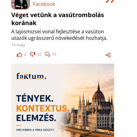
Facebook
Véget vetünk a vasútrombolás
korának
A lajosmizsei vonal fejlesztése a vasúton
utazók ugrásszerű növekedését hozhatja.
14 órája
2
32
70