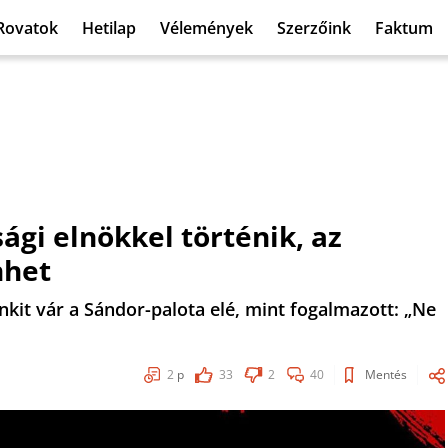
Rovatok
Hetilap
Vélemények
Szerzőink
Faktum
gi elnökkel történik, az
nhet
nkit vár a Sándor-palota elé, mint fogalmazott: „Ne
2
p
33
2
40
Mentés