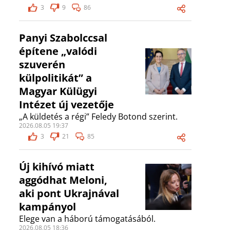
3
9
86
Panyi Szabolccsal
építene „valódi
szuverén
külpolitikát” a
Magyar Külügyi
Intézet új vezetője
„A küldetés a régi” Feledy Botond szerint.
2026.08.05 19:37
3
21
85
Új kihívó miatt
aggódhat Meloni,
aki pont Ukrajnával
kampányol
Elege van a háború támogatásából.
2026.08.05 18:36