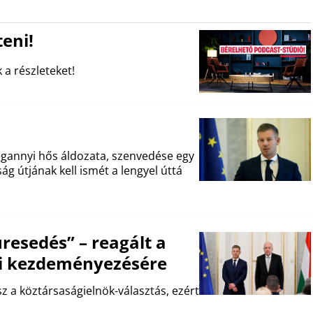
eni!
 a részleteket!
gannyi hős áldozata, szenvedése egy
g útjának kell ismét a lengyel úttá
üresedés” – reagált a
ási kezdeményezésére
sz a köztársaságielnök-választás, ezért