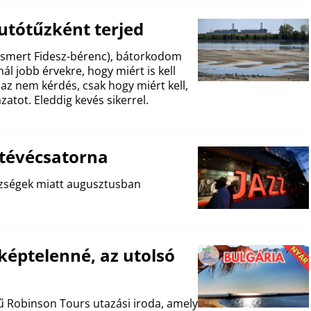
utótűzként terjed
zismert Fidesz-bérenc), bátorkodom
l jobb érvekre, hogy miért is kell
az nem kérdés, csak hogy miért kell,
atot. Eleddig kevés sikerrel.
tévécsatorna
ehézségek miatt augusztusban
sképtelenné, az utolsó
sű Robinson Tours utazási iroda, amely