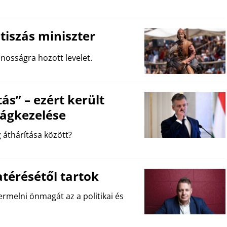
tiszás miniszter
ánosságra hozott levelet.
ás” – ezért került
ságkezelése
g áthárítása között?
térésétől tartok
rmelni önmagát az a politikai és