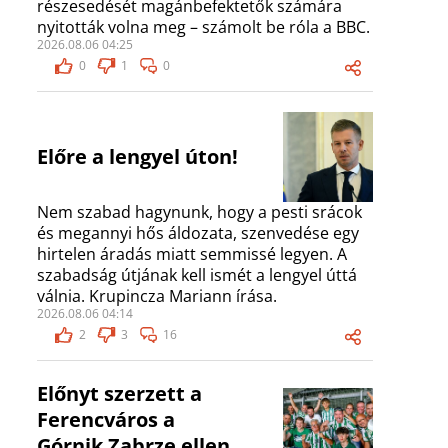
részesedését magánbefektetők számára
nyitották volna meg – számolt be róla a BBC.
2026.08.06 04:25
0
1
0
Előre a lengyel úton!
Nem szabad hagynunk, hogy a pesti srácok
és megannyi hős áldozata, szenvedése egy
hirtelen áradás miatt semmissé legyen. A
szabadság útjának kell ismét a lengyel úttá
válnia. Krupincza Mariann írása.
2026.08.06 04:14
2
3
16
Előnyt szerzett a
Ferencváros a
Górnik Zabrze ellen