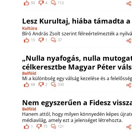
50
4
112
Lesz Kurultaj, hiába támadta a 
Kultúra
Bíró András Zsolt szerint félreértelmezték a nyilv
15
1
37
„Nulla nyafogás, nulla mutogat
célkeresztbe Magyar Péter vál
Belföld
Mi a különbség egy válság kezelése és a felelőssé
68
2
330
Nem egyszerűen a Fidesz vissza
Belföld
Hanem attól, hogy milyen könnyedén képes újrate
médiavilág, amely ezt a jelenséget létrehozta.
1
75
121