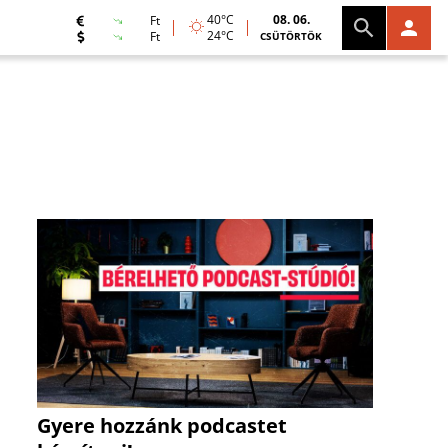
40°C
08. 06.
Ft
24°C
Ft
CSÜTÖRTÖK
Gyere hozzánk podcastet