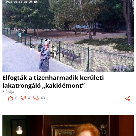
Elfogták a tizenharmadik kerületi
lakatrongáló „kakidémont”
8 órája
0
4
43