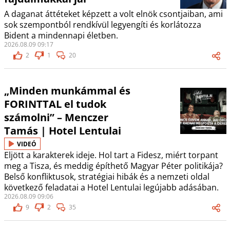
A daganat áttéteket képzett a volt elnök csontjaiban, ami
sok szempontból rendkívül legyengíti és korlátozza
Bident a mindennapi életben.
2026.08.09 09:17
2
1
20
„Minden munkámmal és
FORINTTAL el tudok
számolni” – Menczer
Tamás | Hotel Lentulai
VIDEÓ
Eljött a karakterek ideje. Hol tart a Fidesz, miért torpant
meg a Tisza, és meddig építhető Magyar Péter politikája?
Belső konfliktusok, stratégiai hibák és a nemzeti oldal
következő feladatai a Hotel Lentulai legújabb adásában.
2026.08.09 09:06
9
2
35