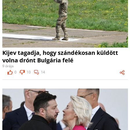
Kijev tagadja, hogy szándékosan küldött
volna drónt Bulgária felé
9 órája
0
10
14