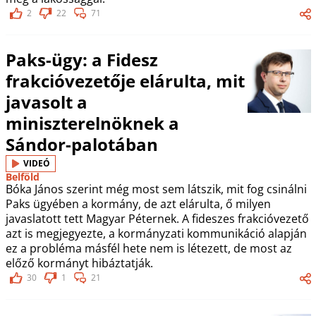
2
22
71
Paks-ügy: a Fidesz
frakcióvezetője elárulta, mit
javasolt a
miniszterelnöknek a
Sándor-palotában
VIDEÓ
Belföld
Bóka János szerint még most sem látszik, mit fog csinálni
Paks ügyében a kormány, de azt elárulta, ő milyen
javaslatott tett Magyar Péternek. A fideszes frakcióvezető
azt is megjegyezte, a kormányzati kommunikáció alapján
ez a probléma másfél hete nem is létezett, de most az
előző kormányt hibáztatják.
30
1
21