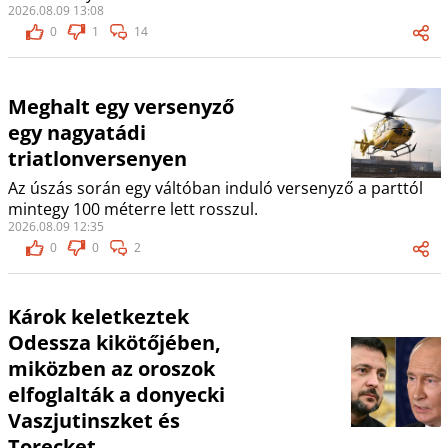
2026.08.09 13:08
0
1
14
Meghalt egy versenyző
egy nagyatádi
triatlonversenyen
Az úszás során egy váltóban induló versenyző a parttól
mintegy 100 méterre lett rosszul.
2026.08.09 12:35
0
0
2
Károk keletkeztek
Odessza kikötőjében,
miközben az oroszok
elfoglalták a donyecki
Vaszjutinszket és
Torecket