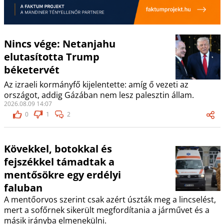
Nincs vége: Netanjahu
elutasította Trump
béketervét
Az izraeli kormányfő kijelentette: amíg ő vezeti az
országot, addig Gázában nem lesz palesztin állam.
2026.08.09 14:07
0
1
2
Kövekkel, botokkal és
fejszékkel támadtak a
mentősökre egy erdélyi
faluban
A mentőorvos szerint csak azért úszták meg a lincselést,
mert a sofőrnek sikerült megfordítania a járművet és a
másik irányba elmenekülni.