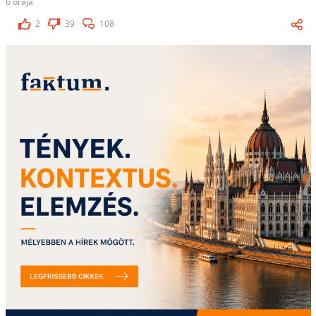
6 órája
2
39
108