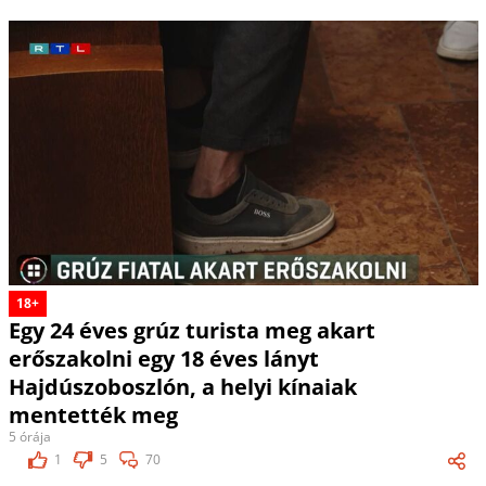
18+
Egy 24 éves grúz turista meg akart
erőszakolni egy 18 éves lányt
Hajdúszoboszlón, a helyi kínaiak
mentették meg
5 órája
1
5
70