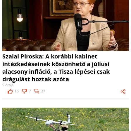
Szalai Piroska: A korábbi kabinet
intézkedéseinek köszönhető a júliusi
alacsony infláció, a Tisza lépései csak
drágulást hoztak azóta
9 órája
16
7
27