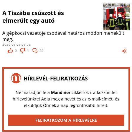
A Tiszába csúszott és
elmerült egy autó
A gépkocsi vezetője csodával határos módon menekült
meg.
2026.08.09 08:59
0
1
26
HÍRLEVÉL-FELIRATKOZÁS
Ne maradjon le a
Mandiner
cikkeiről, iratkozzon fel
hírlevelünkre! Adja meg a nevét és az e-mail-címét, és
elküldjük Önnek a nap legfontosabb híreit.
FELIRATKOZOM A HÍRLEVÉLRE