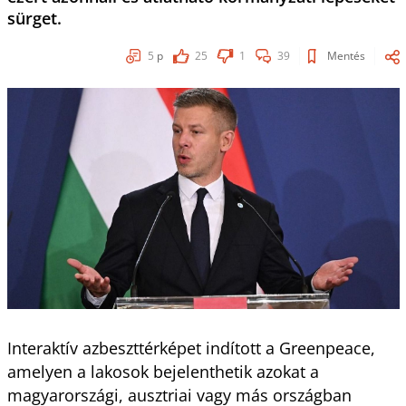
sürget.
5
p
25
1
39
Mentés
Interaktív azbeszttérképet indított a Greenpeace,
amelyen a lakosok bejelenthetik azokat a
magyarországi, ausztriai vagy más országban