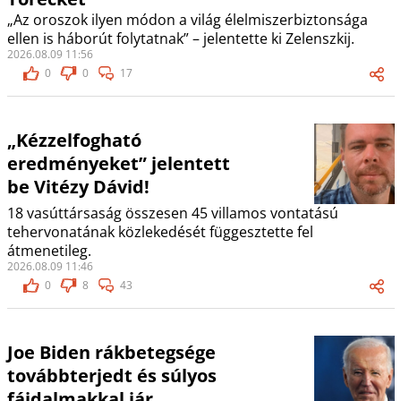
„Az oroszok ilyen módon a világ élelmiszerbiztonsága
ellen is háborút folytatnak” – jelentette ki Zelenszkij.
2026.08.09 11:56
0
0
17
„Kézzelfogható
eredményeket” jelentett
be Vitézy Dávid!
18 vasúttársaság összesen 45 villamos vontatású
tehervonatának közlekedését függesztette fel
átmenetileg.
2026.08.09 11:46
0
8
43
Joe Biden rákbetegsége
továbbterjedt és súlyos
fájdalmakkal jár