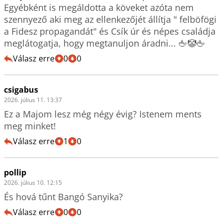
Egyébként is megáldotta a köveket azóta nem 
szennyező aki meg az ellenkezőjét állítja " felböfögi 
a Fidesz propagandát" és Csík úr és népes családja 
meglátogatja, hogy megtanuljon áradni... 🖕🤡🖕
Válasz erre
0
0
csigabus
2026. július 11. 13:37
Ez a Majom lesz még négy évig? Istenem ments 
meg minket!
Válasz erre
1
0
pollip
2026. július 10. 12:15
És hová tűnt Bangó Sanyika?
Válasz erre
0
0