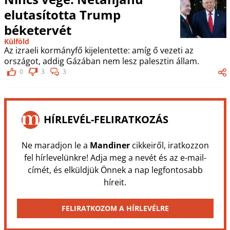
elutasította Trump
béketervét
Külföld
Az izraeli kormányfő kijelentette: amíg ő vezeti az
országot, addig Gázában nem lesz palesztin állam.
0
3
3
HÍRLEVÉL-FELIRATKOZÁS
Ne maradjon le a
Mandiner
cikkeiről, iratkozzon
fel hírlevelünkre! Adja meg a nevét és az e-mail-
címét, és elküldjük Önnek a nap legfontosabb
híreit.
FELIRATKOZOM A HÍRLEVÉLRE