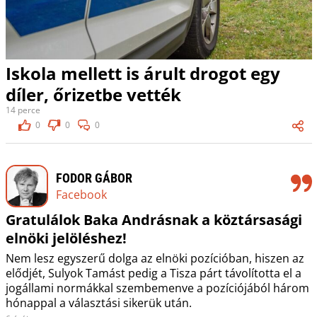
Iskola mellett is árult drogot egy
díler, őrizetbe vették
14 perce
0
0
0
FODOR GÁBOR
Facebook
Gratulálok Baka Andrásnak a köztársasági
elnöki jelöléshez!
Nem lesz egyszerű dolga az elnöki pozícióban, hiszen az
elődjét, Sulyok Tamást pedig a Tisza párt távolította el a
jogállami normákkal szembemenve a pozíciójából három
hónappal a választási sikerük után.