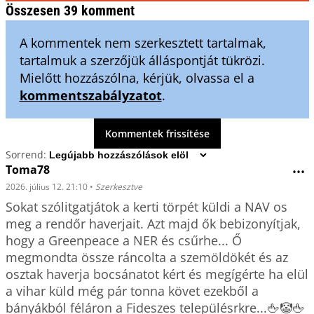
Összesen 39 komment
A kommentek nem szerkesztett tartalmak,
tartalmuk a szerzőjük álláspontját tükrözi.
Mielőtt hozzászólna, kérjük, olvassa el a
kommentszabályzatot
.
Kommentek frissítése
Sorrend:
Toma78
•••
2026. július 12. 21:10
•
Szerkesztve
Sokat szólitgatjátok a kerti törpét küldi a NAV os 
meg a rendőr haverjait. Azt majd ők bebizonyítjak, 
hogy a Greenpeace a NER és csűrhe... Ő 
megmondta össze ráncolta a szemöldökét és az 
osztak haverja bocsánatot kért és megígérte ha elül 
a vihar küld még pár tonna követ ezekből a 
bányákból féláron a Fideszes településrkre...🖕🤡🖕