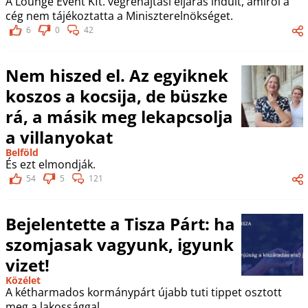
A Lounge Event Kft. végrehajtási eljárás indult, amiről a
cég nem tájékoztatta a Miniszterelnökséget.
6
0
42
Nem hiszed el. Az egyiknek
koszos a kocsija, de büszke
rá, a másik meg lekapcsolja
a villanyokat
Belföld
És ezt elmondják.
54
5
121
Bejelentette a Tisza Párt: ha
szomjasak vagyunk, igyunk
vizet!
Közélet
A kétharmados kormánypárt újabb tuti tippet osztott
meg a lakossággal.