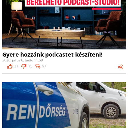
Gyere hozzánk podcastet készíteni!
2026. július 6. hétfő 11:58
31
15
97