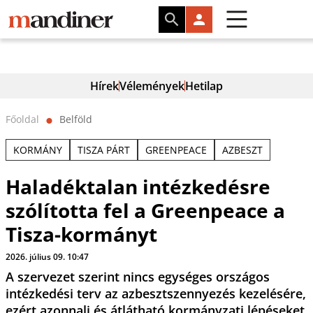
Hírek
Vélemények
Hetilap
Főoldal
Belföld
⬤
KORMÁNY
TISZA PÁRT
GREENPEACE
AZBESZT
Haladéktalan intézkedésre
szólította fel a Greenpeace a
Tisza-kormányt
2026. július 09. 10:47
A szervezet szerint nincs egységes országos
intézkedési terv az azbesztszennyezés kezelésére,
ezért azonnali és átlátható kormányzati lépéseket