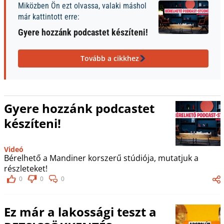
Miközben Ön ezt olvassa, valaki máshol
már kattintott erre:
Gyere hozzánk podcastet készíteni!
Tovább a cikkhez
Gyere hozzánk podcastet
készíteni!
Videó
Bérelhető a Mandiner korszerű stúdiója, mutatjuk a
részleteket!
0
0
0
Ez már a lakossági teszt a