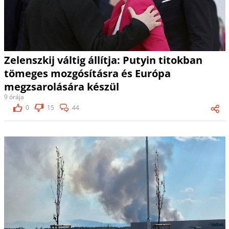
Zelenszkij váltig állítja: Putyin titokban
tömeges mozgósításra és Európa
megzsarolására készül
9 órája
0
15
44