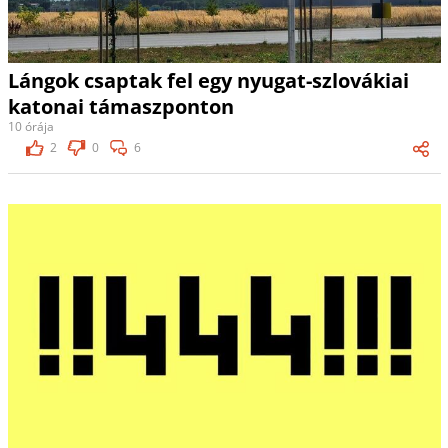
Lángok csaptak fel egy nyugat-szlovákiai
katonai támaszponton
10 órája
2
0
6