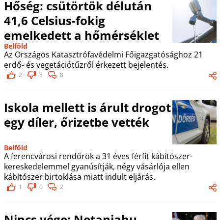
Hőség: csütörtök délután
41,6 Celsius-fokig
emelkedett a hőmérséklet
Belföld
Az Országos Katasztrófavédelmi Főigazgatósághoz 21
erdő- és vegetációtűzről érkezett bejelentés.
2
3
8
Iskola mellett is árult drogot
egy díler, őrizetbe vették
Belföld
A ferencvárosi rendőrök a 31 éves férfit kábítószer-
kereskedelemmel gyanúsítják, négy vásárlója ellen
kábítószer birtoklása miatt indult eljárás.
1
0
2
Nincs vége: Netanjahu