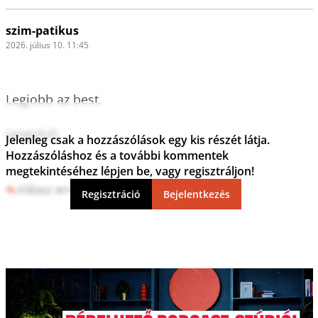
szim-patikus
2026. július 10. 11:45
Legjobb az best.

(angolul)

Jelenleg csak a hozzászólások egy kis részét látja.
Hozzászóláshoz és a további kommentek
megtekintéséhez lépjen be, vagy regisztráljon!
Válasz erre
1
0
Regisztráció
Bejelentkezés