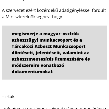
A szervezet ezért közérdekű adatigényléssel fordult
a Miniszterelnökséghez, hogy
megismerje a magyar–osztrák
azbesztügyi munkacsoport és a
Tárcaközi Azbeszt Munkacsoport
döntéseit, jelentéseit, valamint az
azbesztmentesítés ütemezésére és
módszereire vonatkozó
dokumentumokat
– írták.
„Jelenleg az országos szakmai iránymutatás hiánya