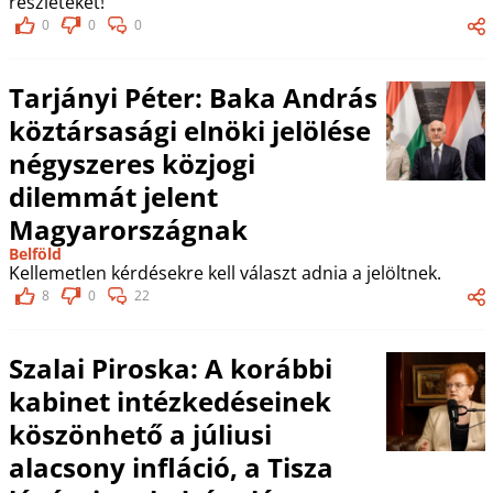
részleteket!
0
0
0
Tarjányi Péter: Baka András
köztársasági elnöki jelölése
négyszeres közjogi
dilemmát jelent
Magyarországnak
Belföld
Kellemetlen kérdésekre kell választ adnia a jelöltnek.
8
0
22
Szalai Piroska: A korábbi
kabinet intézkedéseinek
köszönhető a júliusi
alacsony infláció, a Tisza