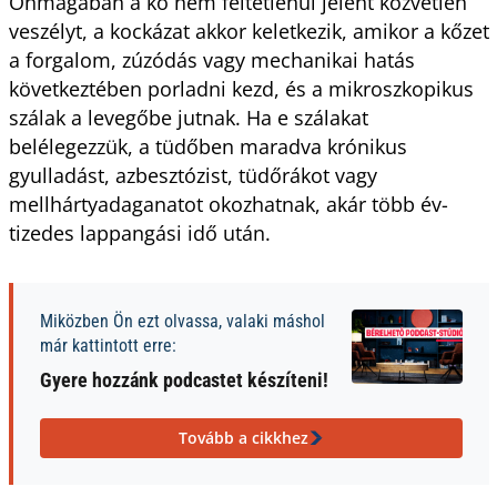
Önmagában a kő nem feltétlenül jelent közvetlen
veszélyt, a kockázat akkor keletkezik, amikor a kőzet
a forgalom, zúzódás vagy mechanikai hatás
következtében porladni kezd, és a mikroszkopikus
szálak a levegőbe jutnak. Ha e szálakat
belélegezzük, a tüdőben maradva krónikus
gyulladást, azbesztózist, tüdőrákot vagy
mellhártyadaganatot okozhatnak, akár több év­
tizedes lappangási idő után.
Miközben Ön ezt olvassa, valaki máshol
már kattintott erre:
Gyere hozzánk podcastet készíteni!
Tovább a cikkhez