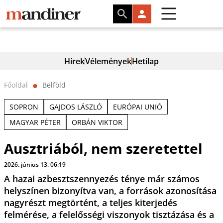
Hírek
Vélemények
Hetilap
Főoldal
Belföld
⬤
SOPRON
GAJDOS LÁSZLÓ
EURÓPAI UNIÓ
MAGYAR PÉTER
ORBÁN VIKTOR
Ausztriából, nem szeretettel
2026. június 13. 06:19
A hazai azbesztszennyezés ténye már számos
helyszínen bizonyítva van, a források azonosítása
nagyrészt megtörtént, a teljes kiterjedés
felmérése, a felelősségi viszonyok tisztázása és a