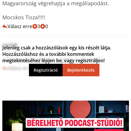
Magyarország végrehajtja a megállapodást.

Mocskos Tisza!!!!!
Válasz erre
3
0
csulak
Jelenleg csak a hozzászólások egy kis részét látja.
2026. június 13. 17:21
Hozzászóláshoz és a további kommentek
a felelosok buntetese ezuttal is elmarad !
megtekintéséhez lépjen be, vagy regisztráljon!
Válasz erre
3
0
Regisztráció
Bejelentkezés