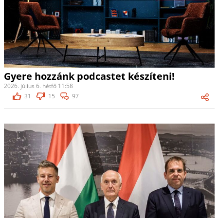
Gyere hozzánk podcastet készíteni!
2026. július 6. hétfő 11:58
31
15
97