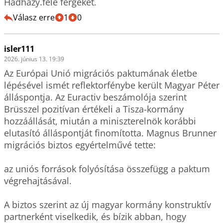
Hadházy.féle férgeket.
Válasz erre
1
0
isler111
2026. június 13. 19:39
Az Európai Unió migrációs paktumának életbe 
lépésével ismét reflektorfénybe került Magyar Péter 
álláspontja. Az Euractiv beszámolója szerint 
Brüsszel pozitívan értékeli a Tisza-kormány 
hozzáállását, miután a miniszterelnök korábbi 
elutasító álláspontját finomította. Magnus Brunner 
migrációs biztos egyértelművé tette: 

az uniós források folyósítása összefügg a paktum 
végrehajtásával.

A biztos szerint az új magyar kormány konstruktív 
partnerként viselkedik, és bízik abban, hogy 