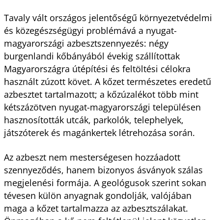
Tavaly vált országos jelentőségű környezetvédelmi
és közegészségügyi problémává a nyugat-
magyarországi azbesztszennyezés: négy
burgenlandi kőbányából évekig szállítottak
Magyarországra útépítési és feltöltési célokra
használt zúzott követ. A kőzet természetes eredetű
azbesztet tartalmazott; a kőzúzalékot több mint
kétszázötven nyugat-magyarországi településen
hasznosították utcák, parkolók, telephelyek,
játszóterek és magánkertek létrehozása során.
Az azbeszt nem mesterségesen hozzáadott
szennyeződés, hanem bizonyos ásványok szálas
meg­jelenési formája. A geológusok szerint sokan
tévesen külön anyagnak gondolják, valójában
maga a kőzet tartalmazza az azbesztszálakat.