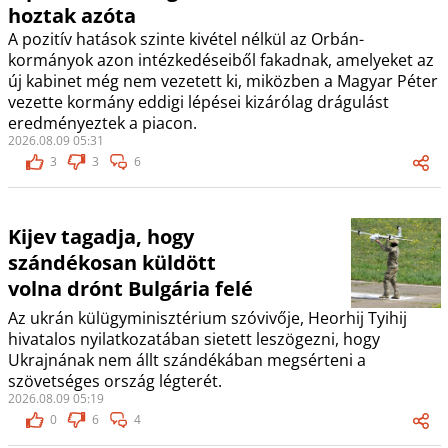
hoztak azóta
A pozitív hatások szinte kivétel nélkül az Orbán-
kormányok azon intézkedéseiből fakadnak, amelyeket az
új kabinet még nem vezetett ki, miközben a Magyar Péter
vezette kormány eddigi lépései kizárólag drágulást
eredményeztek a piacon.
2026.08.09 05:31
3
3
6
Kijev tagadja, hogy
szándékosan küldött
volna drónt Bulgária felé
Az ukrán külügyminisztérium szóvivője, Heorhij Tyihij
hivatalos nyilatkozatában sietett leszögezni, hogy
Ukrajnának nem állt szándékában megsérteni a
szövetséges ország légterét.
2026.08.09 05:19
0
6
4