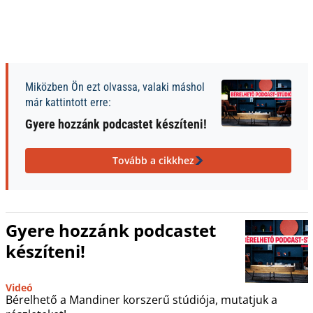
Miközben Ön ezt olvassa, valaki máshol
már kattintott erre:
Gyere hozzánk podcastet készíteni!
Tovább a cikkhez
Gyere hozzánk podcastet
készíteni!
Videó
Bérelhető a Mandiner korszerű stúdiója, mutatjuk a