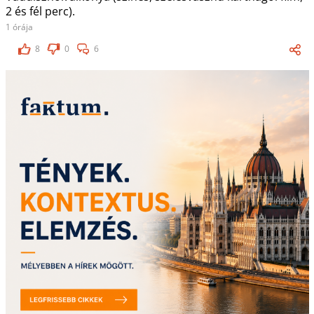
2 és fél perc).
1 órája
8
0
6