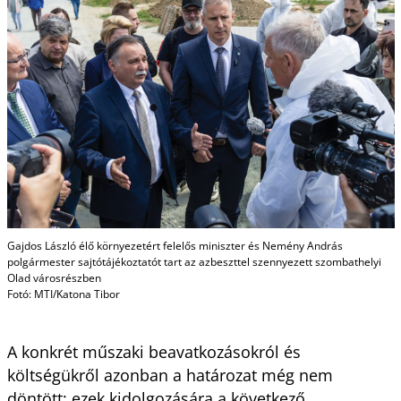
Gajdos László élő környezetért felelős miniszter és Nemény András
polgármester sajtótájékoztatót tart az azbeszttel szennyezett szombathelyi
Olad városrészben
Fotó: MTI/Katona Tibor
A konkrét műszaki beavatkozásokról és
költségükről azonban a határozat még nem
döntött; ezek kidolgozására a következő