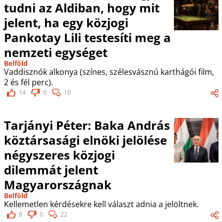
tudni az Aldiban, hogy mit
jelent, ha egy közjogi
Pankotay Lili testesíti meg a
nemzeti egységet
Belföld
Vaddisznók alkonya (színes, szélesvásznú karthágói film,
2 és fél perc).
14
0
10
Tarjányi Péter: Baka András
köztársasági elnöki jelölése
négyszeres közjogi
dilemmát jelent
Magyarországnak
Belföld
Kellemetlen kérdésekre kell választ adnia a jelöltnek.
8
0
22