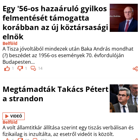
Egy '56-os hazaáruló gyilkos
felmentését támogatta
korábban az új köztársasági
elnök
Belföld
A Tisza jóvoltából mindezek után Baka András mondhat
(?) beszédet az 1956-os események 70. évfordulóján
Budapesten...
1
1
14
Megtámadták Takács Pétert
a strandon
VIDEÓ
Belföld
A volt államtitkár állítása szerint egy tiszás verbálisan és
fizikailag is inzultálta, az esetről videót is közölt.