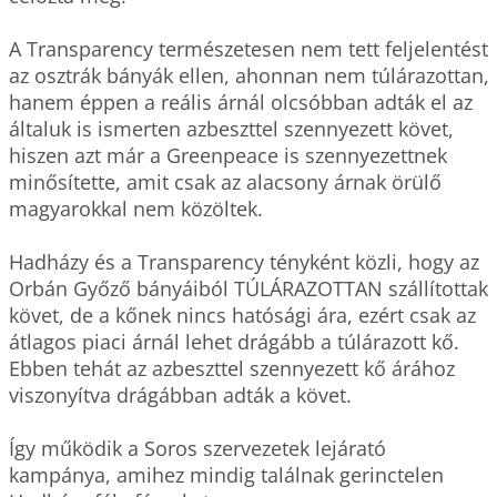
A Transparency természetesen nem tett feljelentést 
az osztrák bányák ellen, ahonnan nem túlárazottan, 
hanem éppen a reális árnál olcsóbban adták el az 
általuk is ismerten azbeszttel szennyezett követ, 
hiszen azt már a Greenpeace is szennyezettnek 
minősítette, amit csak az alacsony árnak örülő 
magyarokkal nem közöltek.

Hadházy és a Transparency tényként közli, hogy az 
Orbán Győző bányáiból TÚLÁRAZOTTAN szállítottak 
követ, de a kőnek nincs hatósági ára, ezért csak az 
átlagos piaci árnál lehet drágább a túlárazott kő. 

Ebben tehát az azbeszttel szennyezett kő árához 
viszonyítva drágábban adták a követ.

Így működik a Soros szervezetek lejárató 
kampánya, amihez mindig találnak gerinctelen 