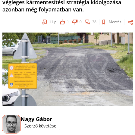
végleges kármentesítési stratégia kidolgozása
azonban még folyamatban van.
11
p
1
0
38
Mentés
Nagy Gábor
Szerző követése