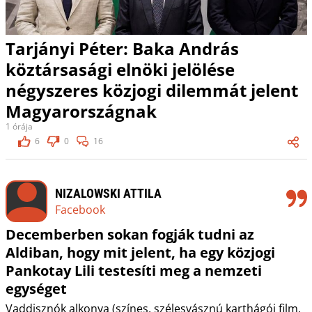
Tarjányi Péter: Baka András
köztársasági elnöki jelölése
négyszeres közjogi dilemmát jelent
Magyarországnak
1 órája
6
0
16
NIZALOWSKI ATTILA
Facebook
Decemberben sokan fogják tudni az
Aldiban, hogy mit jelent, ha egy közjogi
Pankotay Lili testesíti meg a nemzeti
egységet
Vaddisznók alkonya (színes, szélesvásznú karthágói film,