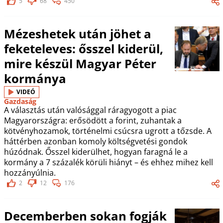
5
68
450
Mézeshetek után jöhet a
feketeleves: ősszel kiderül,
mire készül Magyar Péter
kormánya
VIDEÓ
Gazdaság
A választás után valósággal ráragyogott a piac
Magyarországra: erősödött a forint, zuhantak a
kötvényhozamok, történelmi csúcsra ugrott a tőzsde. A
háttérben azonban komoly költségvetési gondok
húzódnak. Ősszel kiderülhet, hogyan faragná le a
kormány a 7 százalék körüli hiányt – és ehhez mihez kell
hozzányúlnia.
2
12
176
Decemberben sokan fogják