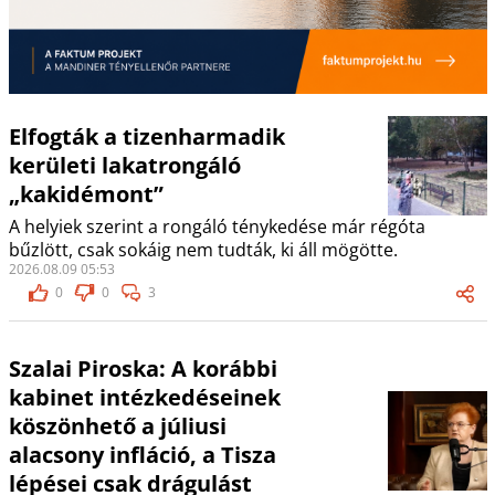
Elfogták a tizenharmadik
kerületi lakatrongáló
„kakidémont”
A helyiek szerint a rongáló ténykedése már régóta
bűzlött, csak sokáig nem tudták, ki áll mögötte.
2026.08.09 05:53
0
0
3
Szalai Piroska: A korábbi
kabinet intézkedéseinek
köszönhető a júliusi
alacsony infláció, a Tisza
lépései csak drágulást