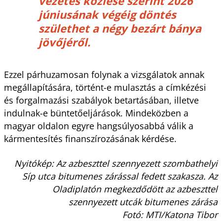
vezetés közlése szerint 2026
júniusának végéig döntés
születhet a négy bezárt bánya
jövőjéről.
Ezzel párhuzamosan folynak a vizsgálatok annak
megállapítására, történt-e mulasztás a címkézési
és forgalmazási szabályok betartásában, illetve
indulnak-e büntetőeljárások. Mindeközben a
magyar oldalon egyre hangsúlyosabbá válik a
kármentesítés finanszírozásának kérdése.
Nyitókép: Az azbeszttel szennyezett szombathelyi
Síp utca bitumenes zárással fedett szakasza. Az
Oladiplatón megkezdődött az azbeszttel
szennyezett utcák bitumenes zárása
Fotó: MTI/Katona Tibor