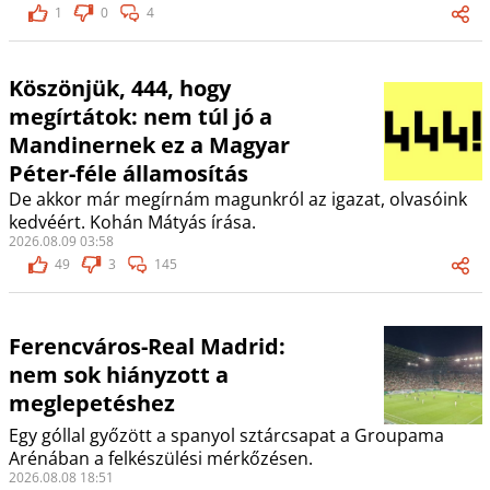
1
0
4
Köszönjük, 444, hogy
megírtátok: nem túl jó a
Mandinernek ez a Magyar
Péter-féle államosítás
De akkor már megírnám magunkról az igazat, olvasóink
kedvéért. Kohán Mátyás írása.
2026.08.09 03:58
49
3
145
Ferencváros-Real Madrid:
nem sok hiányzott a
meglepetéshez
Egy góllal győzött a spanyol sztárcsapat a Groupama
Arénában a felkészülési mérkőzésen.
2026.08.08 18:51