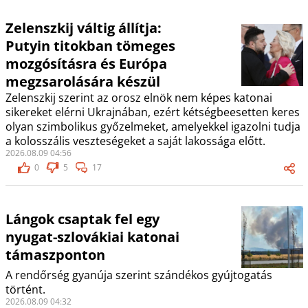
Zelenszkij váltig állítja:
Putyin titokban tömeges
mozgósításra és Európa
megzsarolására készül
Zelenszkij szerint az orosz elnök nem képes katonai
sikereket elérni Ukrajnában, ezért kétségbeesetten keres
olyan szimbolikus győzelmeket, amelyekkel igazolni tudja
a kolosszális veszteségeket a saját lakossága előtt.
2026.08.09 04:56
0
5
17
Lángok csaptak fel egy
nyugat-szlovákiai katonai
támaszponton
A rendőrség gyanúja szerint szándékos gyújtogatás
történt.
2026.08.09 04:32