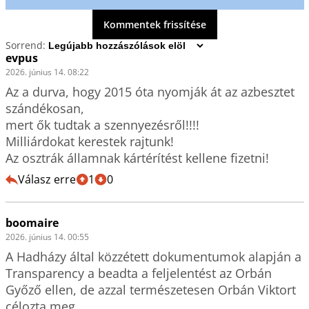
Kommentek frissítése
Sorrend:
evpus
2026. június 14. 08:22
Az a durva, hogy 2015 óta nyomják át az azbesztet 
szándékosan, 

mert ők tudtak a szennyezésről!!!!

Milliárdokat kerestek rajtunk!

Az osztrák államnak kártérítést kellene fizetni!
Válasz erre
1
0
boomaire
2026. június 14. 00:55
A Hadházy által közzétett dokumentumok alapján a 
Transparency a beadta a feljelentést az Orbán 
Győző ellen, de azzal természetesen Orbán Viktort 
célozta meg.
