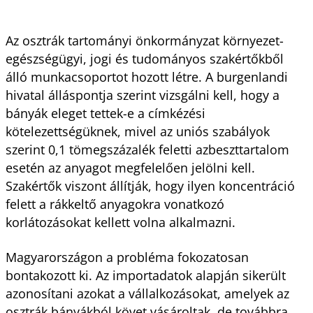
Az osztrák tartományi önkormányzat környezet-
egészségügyi, jogi és tudományos szakértőkből
álló munkacsoportot hozott létre. A burgenlandi
hivatal álláspontja szerint vizsgálni kell, hogy a
bányák eleget tettek-e a címkézési
kötelezettségüknek, mivel az uniós szabályok
szerint 0,1 tömegszázalék feletti azbeszttartalom
esetén az anyagot megfelelően jelölni kell.
Szakértők viszont állítják, hogy ilyen koncentráció
felett a rákkeltő anyagokra vonatkozó
korlátozásokat kellett volna alkalmazni.
Magyarországon a probléma fokozatosan
bontakozott ki. Az importadatok alapján sikerült
azonosítani azokat a vállalkozásokat, amelyek az
osztrák bányákból követ vásároltak, de továbbra