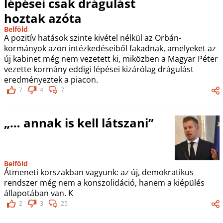
lépései csak drágulást
hoztak azóta
Belföld
A pozitív hatások szinte kivétel nélkül az Orbán-
kormányok azon intézkedéseiből fakadnak, amelyeket az
új kabinet még nem vezetett ki, miközben a Magyar Péter
vezette kormány eddigi lépései kizárólag drágulást
eredményeztek a piacon.
7
4
7
„… annak is kell látszani”
Belföld
Átmeneti korszakban vagyunk: az új, demokratikus
rendszer még nem a konszolidáció, hanem a kiépülés
állapotában van. K
2
3
25