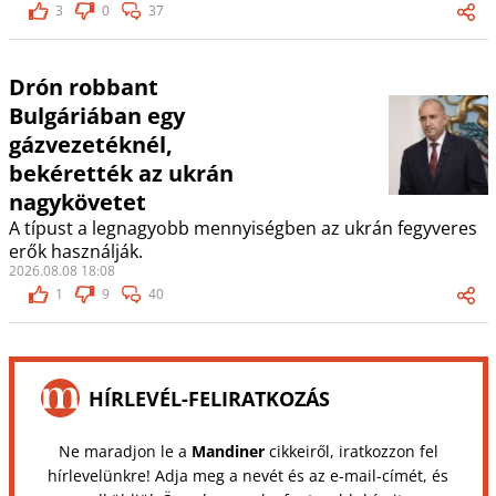
3
0
37
Drón robbant
Bulgáriában egy
gázvezetéknél,
bekérették az ukrán
nagykövetet
A típust a legnagyobb mennyiségben az ukrán fegyveres
erők használják.
2026.08.08 18:08
1
9
40
HÍRLEVÉL-FELIRATKOZÁS
Ne maradjon le a
Mandiner
cikkeiről, iratkozzon fel
hírlevelünkre! Adja meg a nevét és az e-mail-címét, és