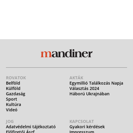
ROVATOK
AKTÁK
Belföld
Egymillió Találkozás Napja
Külföld
Választás 2024
Gazdaság
Háború Ukrajnában
Sport
Kultúra
Videó
JOG
KAPCSOLAT
Adatvédelmi tájékoztató
Gyakori kérdések
Előfizetői Ászf
Impresszum