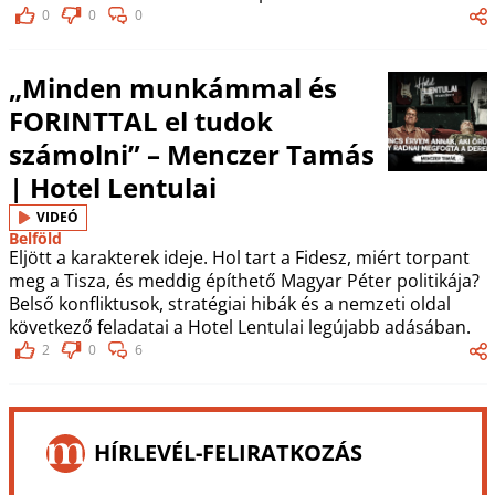
0
0
0
„Minden munkámmal és
FORINTTAL el tudok
számolni” – Menczer Tamás
| Hotel Lentulai
VIDEÓ
Belföld
Eljött a karakterek ideje. Hol tart a Fidesz, miért torpant
meg a Tisza, és meddig építhető Magyar Péter politikája?
Belső konfliktusok, stratégiai hibák és a nemzeti oldal
következő feladatai a Hotel Lentulai legújabb adásában.
2
0
6
HÍRLEVÉL-FELIRATKOZÁS