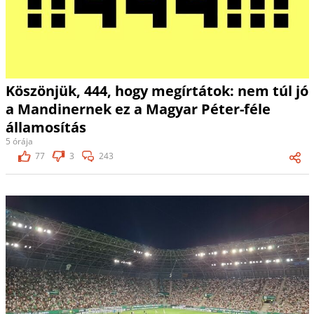
Köszönjük, 444, hogy megírtátok: nem túl jó
a Mandinernek ez a Magyar Péter-féle
államosítás
5 órája
77
3
243