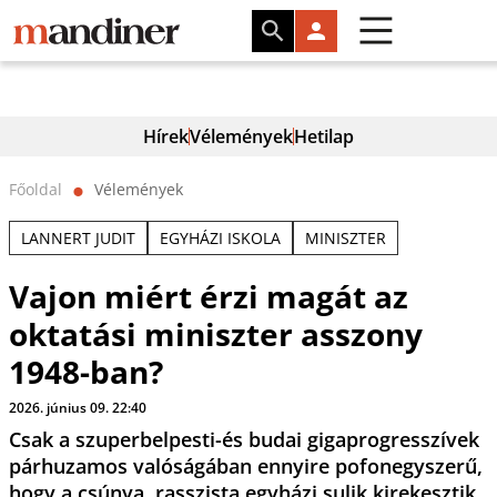
Hírek
Vélemények
Hetilap
Főoldal
Vélemények
⬤
LANNERT JUDIT
EGYHÁZI ISKOLA
MINISZTER
Vajon miért érzi magát az
oktatási miniszter asszony
1948-ban?
2026. június 09. 22:40
Csak a szuperbelpesti-és budai gigaprogresszívek
párhuzamos valóságában ennyire pofonegyszerű,
hogy a csúnya, rasszista egyházi sulik kirekesztik