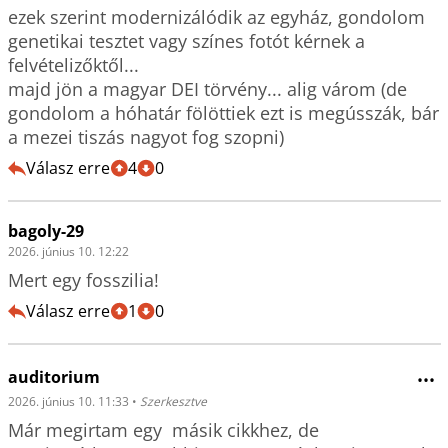
ezek szerint modernizálódik az egyház, gondolom 
genetikai tesztet vagy színes fotót kérnek a 
felvételizőktől...

majd jön a magyar DEI törvény... alig várom (de 
gondolom a hóhatár fölöttiek ezt is megússzák, bár 
a mezei tiszás nagyot fog szopni)
Válasz erre
4
0
bagoly-29
2026. június 10. 12:22
Mert egy fosszilia!
Válasz erre
1
0
auditorium
•••
2026. június 10. 11:33
•
Szerkesztve
Már megirtam egy  másik cikkhez, de 