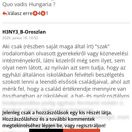
Quo vadis Hungaria ?
Válasz erre
4
1
H3NY3_B-Oroszlan
2026. június 10. 10:52
Aki csak (részben saját maga által írt) "szak" 
irodalomban olvasott gyerekekről vagy köznevelési 
intézményekről, látni közelről még sem ilyet, sem 
olyat nem látott, az nyilván azt sem tudja, hogy az 
egyházi általános iskolákban felvételi beszélgetés 
szokott lenni a leendő elsősök családjaival, ahol azt 
mérik fel, hogy a család értékrendje mennyire van 
összhangban az iskoláéval, a hat- és nyolcosztályos 
középiskolákba pedig egyházi fenntartó esetén is 
felvételi eljárás révén lehet bekerülni. 

Jelenleg csak a hozzászólások egy kis részét látja.
Mi lesz a következő, eltörlik a matekérettségit, mert 
Hozzászóláshoz és a további kommentek
a matek rasszista tudomány?
megtekintéséhez lépjen be, vagy regisztráljon!