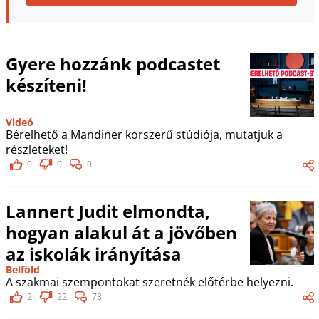
Gyere hozzánk podcastet
készíteni!
Videó
Bérelhető a Mandiner korszerű stúdiója, mutatjuk a
részleteket!
0
0
0
Lannert Judit elmondta,
hogyan alakul át a jövőben
az iskolák irányítása
Belföld
A szakmai szempontokat szeretnék előtérbe helyezni.
2
22
73