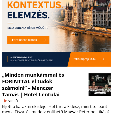
„Minden munkámmal és
FORINTTAL el tudok
számolni” – Menczer
Tamás | Hotel Lentulai
VIDEÓ
Eljött a karakterek ideje. Hol tart a Fidesz, miért torpant
meg a Tisza, és meddig építhető Magyar Péter politikája?