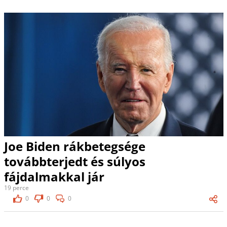
Joe Biden rákbetegsége
továbbterjedt és súlyos
fájdalmakkal jár
19 perce
0
0
0