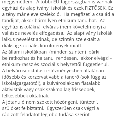
megismétlem.  A többi EU-tagországban is vannak 
egyházi és alapitványi iskolák és ezek FIZTŐSEK. Ez 
a tény már eleve szelekció.  Ha megfizeti a család a 
tandijat, akkor bármilyen etnikum tanulhat.  Az 
egyházi iskoláknál elvárás (nem követelmény) a 
vallásos nevelés elfogadása.  Az alaptivány iskolák 
laikus nevelést adnak, de szintén szelektált a 
diákság szociális körülmények miatt.

Az állami iskolákban  (minden szinten)  bárki 
beiratkozhat és ha tanul rendesen,  akkor elvégzi - 
etnikum-rassz és szociális helyzettől függetlenül. 

A belvárosi oktatási intézményekben általában 
idősebb és korzervativabb a tanerő (sok függ az 
iskolaigazgatótól), a külvárosiakban fiatalabb 
aktivisták vagy csak szakmailag frissebbek,  
lelkesebbek oktatnak.

A jótanuló nem szokott hőzöngeni, tüntetni, 
szülőket felbiztatni.  Egyszerűen csak végzi a 
rábizott feladatot legjobb tudása szerint.
