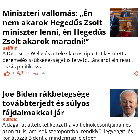
Miniszteri vallomás: „Én
nem akarok Hegedűs Zsolt
miniszter lenni, én Hegedűs
Zsolt akarok maradni!”
Belföld
A Deutsche Welle és a Telex közös riportot készített a
béremelés szükségességét is felvető, táncáról elhíresült
tiszás politikussal.
0
17
54
Joe Biden rákbetegsége
továbbterjedt és súlyos
fájdalmakkal jár
Külföld
A daganat áttéteket képzett a volt elnök csontjaiban és
azon túl is, ami sok szempontból rendkívül legyengíti és
korlátozza Bident a mindennapi életben.