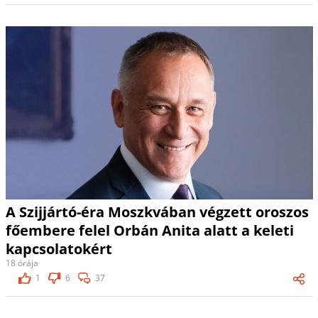
A Szijjártó-éra Moszkvában végzett oroszos
főembere felel Orbán Anita alatt a keleti
kapcsolatokért
18 órája
1
6
37