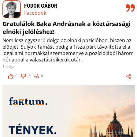
FODOR GÁBOR
Facebook
Gratulálok Baka Andrásnak a köztársasági
elnöki jelöléshez!
Nem lesz egyszerű dolga az elnöki pozícióban, hiszen az
elődjét, Sulyok Tamást pedig a Tisza párt távolította el a
jogállami normákkal szembemenve a pozíciójából három
hónappal a választási sikerük után.
1 órája
0
7
8