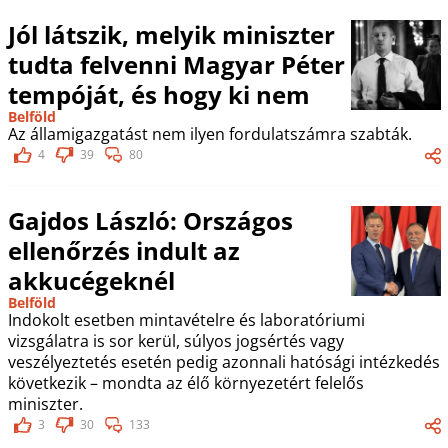
Jól látszik, melyik miniszter
tudta felvenni Magyar Péter
tempóját, és hogy ki nem
Belföld
Az államigazgatást nem ilyen fordulatszámra szabták.
4
39
80
Gajdos László: Országos
ellenőrzés indult az
akkucégeknél
Belföld
Indokolt esetben mintavételre és laboratóriumi
vizsgálatra is sor kerül, súlyos jogsértés vagy
veszélyeztetés esetén pedig azonnali hatósági intézkedés
következik – mondta az élő környezetért felelős
miniszter.
3
30
133