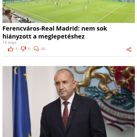
Ferencváros-Real Madrid: nem sok
hiányzott a meglepetéshez
14 órája
3
0
40