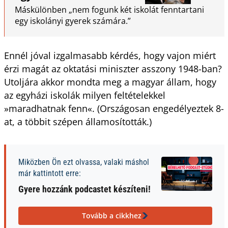
Máskülönben „nem fogunk két iskolát fenntartani
egy iskolányi gyerek számára.”
Ennél jóval izgalmasabb kérdés, hogy vajon miért
érzi magát az oktatási miniszter asszony 1948-ban?
Utoljára akkor mondta meg a magyar állam, hogy
az egyházi iskolák milyen feltételekkel
»maradhatnak fenn«. (Országosan engedélyeztek 8-
at, a többit szépen államosították.)
Miközben Ön ezt olvassa, valaki máshol
már kattintott erre:
Gyere hozzánk podcastet készíteni!
Tovább a cikkhez