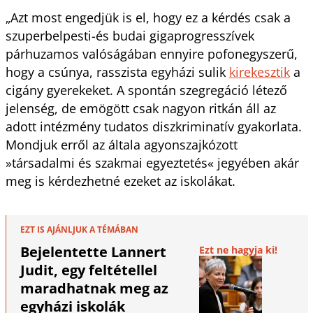
„Azt most engedjük is el, hogy ez a kérdés csak a
szuperbelpesti-és budai gigaprogresszívek
párhuzamos valóságában ennyire pofonegyszerű,
hogy a csúnya, rasszista egyházi sulik
kirekesztik
a
cigány gyerekeket. A spontán szegregáció létező
jelenség, de emögött csak nagyon ritkán áll az
adott intézmény tudatos diszkriminatív gyakorlata.
Mondjuk erről az általa agyonszajkózott
»társadalmi és szakmai egyeztetés« jegyében akár
meg is kérdezhetné ezeket az iskolákat.
EZT IS AJÁNLJUK A TÉMÁBAN
Bejelentette Lannert
Ezt ne hagyja ki!
Judit, egy feltétellel
maradhatnak meg az
egyházi iskolák