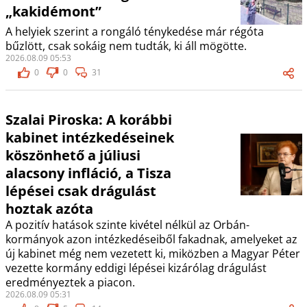
„kakidémont”
A helyiek szerint a rongáló ténykedése már régóta
bűzlött, csak sokáig nem tudták, ki áll mögötte.
2026.08.09 05:53
0
0
31
Szalai Piroska: A korábbi
kabinet intézkedéseinek
köszönhető a júliusi
alacsony infláció, a Tisza
lépései csak drágulást
hoztak azóta
A pozitív hatások szinte kivétel nélkül az Orbán-
kormányok azon intézkedéseiből fakadnak, amelyeket az
új kabinet még nem vezetett ki, miközben a Magyar Péter
vezette kormány eddigi lépései kizárólag drágulást
eredményeztek a piacon.
2026.08.09 05:31