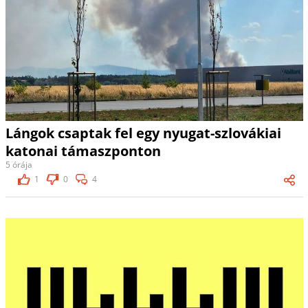
Lángok csaptak fel egy nyugat-szlovákiai
katonai támaszponton
5 órája
1
0
4