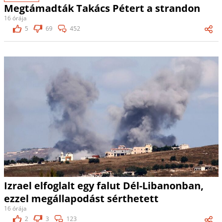
Megtámadták Takács Pétert a strandon
16 órája
5
69
452
Izrael elfoglalt egy falut Dél-Libanonban,
ezzel megállapodást sérthetett
16 órája
2
3
123