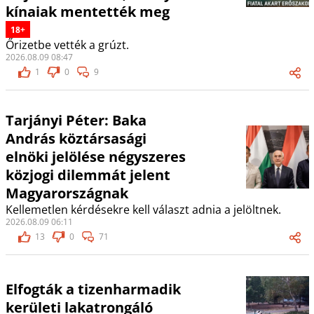
kínaiak mentették meg
18+
Őrizetbe vették a grúzt.
2026.08.09 08:47
1
0
9
Tarjányi Péter: Baka
András köztársasági
elnöki jelölése négyszeres
közjogi dilemmát jelent
Magyarországnak
Kellemetlen kérdésekre kell választ adnia a jelöltnek.
2026.08.09 06:11
13
0
71
Elfogták a tizenharmadik
kerületi lakatrongáló