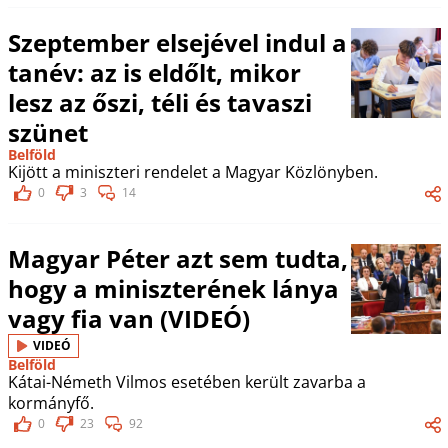
Szeptember elsejével indul a
tanév: az is eldőlt, mikor
lesz az őszi, téli és tavaszi
szünet
Belföld
Kijött a miniszteri rendelet a Magyar Közlönyben.
0
3
14
Magyar Péter azt sem tudta,
hogy a miniszterének lánya
vagy fia van (VIDEÓ)
VIDEÓ
Belföld
Kátai-Németh Vilmos esetében került zavarba a
kormányfő.
0
23
92