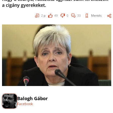
a cigány gyerekeket.
2
p
49
0
33
Mentés
Balogh Gábor
Facebook