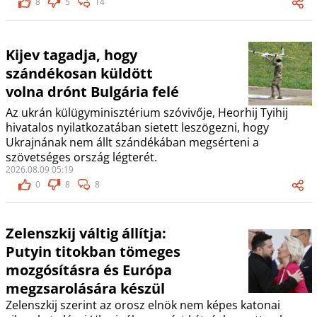
8
5
14
Kijev tagadja, hogy
szándékosan küldött
volna drónt Bulgária felé
Az ukrán külügyminisztérium szóvivője, Heorhij Tyihij
hivatalos nyilatkozatában sietett leszögezni, hogy
Ukrajnának nem állt szándékában megsérteni a
szövetséges ország légterét.
2026.08.09 05:19
0
8
8
Zelenszkij váltig állítja:
Putyin titokban tömeges
mozgósításra és Európa
megzsarolására készül
Zelenszkij szerint az orosz elnök nem képes katonai