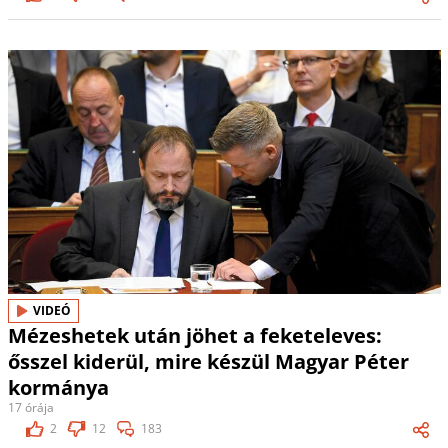
VIDEÓ
Mézeshetek után jöhet a feketeleves:
ősszel kiderül, mire készül Magyar Péter
kormánya
17 órája
2
12
183