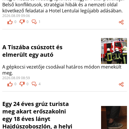
Belső konfliktusok, stratégiai hibák és a nemzeti oldal
következő feladatai a Hotel Lentulai legújabb adásában.
2026.08.09 09:06
0
0
1
A Tiszába csúszott és
elmerült egy autó
A gépkocsi vezetője csodával határos módon menekült
meg.
2026.08.09 08:59
0
0
4
Egy 24 éves grúz turista
meg akart erőszakolni
egy 18 éves lányt
Hajdúszoboszlón, a helyi