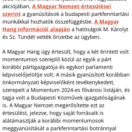
akciójában.
A Magyar Nemzet értesülései
szerint
a gyanúsítások a budapesti parkfenntartási
munkákkal hozhatók összefüggésbe.
A Magyar
Hang információi alapján
a hatóságok M. Károlyt
és Sz. Tündét vették őrizetbe az ügyben.
A Magyar Hang úgy értesült, hogy a két érintett volt
momentumos szereplő közül az egyik a párt
korábbi pártigazgatója és egykori parlamenti
képviselőjelöltje volt. A másik gyanúsított korábban
önkormányzati képviselőként tevékenykedett,
szerepelt a Momentum 2024-es fővárosi listáján, és
tagja volt a Budapesti Közművek igazgatóságának
is. A Magyar Nemzet megerősítette ezt az
értesülést, jelezve, hogy saját forrásaik is
alátámasztják a korábbi momentumosok
meggyanúsítását a parkfenntartási botránnyal