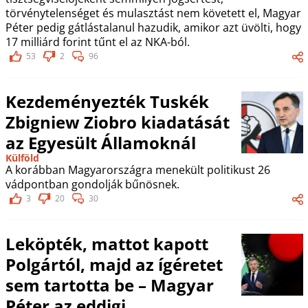
törvénytelenséget és mulasztást nem követett el, Magyar
Péter pedig gátlástalanul hazudik, amikor azt üvölti, hogy
17 milliárd forint tűnt el az NKA-ból.
53
2
96
Kezdeményezték Tuskék
Zbigniew Ziobro kiadatását
az Egyesült Államoknál
Külföld
A korábban Magyarországra menekült politikust 26
vádpontban gondolják bűnösnek.
3
20
30
Leköpték, mattot kapott
Polgártól, majd az ígéretet
sem tartotta be – Magyar
Péter az eddigi