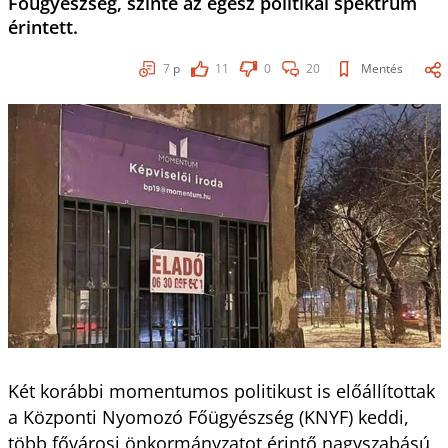
Főügyészség, szinte az egész politikai spektrum
érintett.
7
p
11
0
20
Mentés
Két korábbi momentumos politikust is előállítottak
a Központi Nyomozó Főügyészség (KNYF) keddi,
több fővárosi önkormányzatot érintő nagyszabású