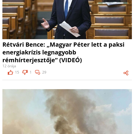
Rétvári Bence: „Magyar Péter lett a paksi
energiakrízis legnagyobb
rémhírterjesztője” (VIDEÓ)
12 órája
15
1
29