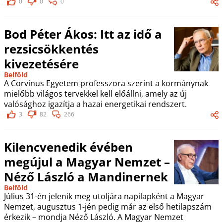
0
0
0
Bod Péter Ákos: Itt az idő a
rezsicsökkentés
kivezetésére
Belföld
A Corvinus Egyetem professzora szerint a kormánynak
mielőbb világos tervekkel kell előállni, amely az új
valósághoz igazítja a hazai energetikai rendszert.
3
82
266
Kilencvenedik évében
megújul a Magyar Nemzet –
Néző László a Mandinernek
Belföld
Július 31-én jelenik meg utoljára napilapként a Magyar
Nemzet, augusztus 1-jén pedig már az első hetilapszám
érkezik – mondja Néző László. A Magyar Nemzet