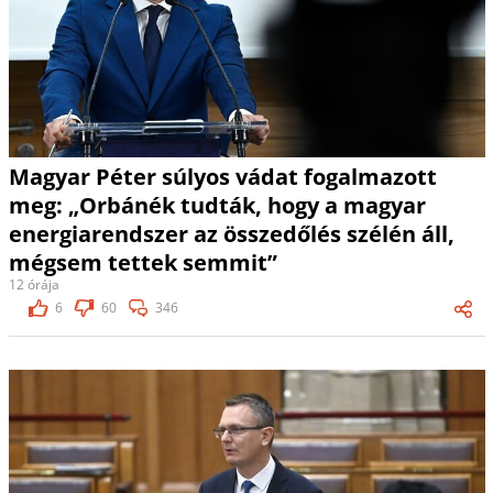
Magyar Péter súlyos vádat fogalmazott
meg: „Orbánék tudták, hogy a magyar
energiarendszer az összedőlés szélén áll,
mégsem tettek semmit”
12 órája
6
60
346