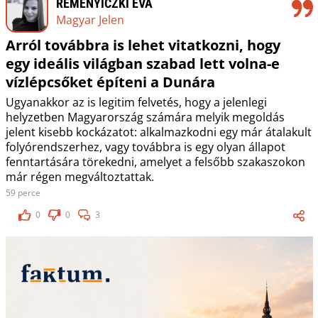
REMENYICZKI ÉVA
Magyar Jelen
Arról továbbra is lehet vitatkozni, hogy
egy ideális világban szabad lett volna-e
vízlépcsőket építeni a Dunára
Ugyanakkor az is legitim felvetés, hogy a jelenlegi
helyzetben Magyarország számára melyik megoldás
jelent kisebb kockázatot: alkalmazkodni egy már átalakult
folyórendszerhez, vagy továbbra is egy olyan állapot
fenntartására törekedni, amelyet a felsőbb szakaszokon
már régen megváltoztattak.
59 perce
0
0
3