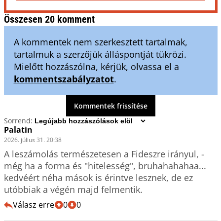
Összesen 20 komment
A kommentek nem szerkesztett tartalmak,
tartalmuk a szerzőjük álláspontját tükrözi.
Mielőtt hozzászólna, kérjük, olvassa el a
kommentszabályzatot
.
Kommentek frissítése
Sorrend:
Palatin
2026. július 31. 20:38
A leszámolás természetesen a Fideszre irányul, - 
még ha a forma és "hitelesség", bruhahahahaa...  
kedvéért néha mások is érintve lesznek, de ez 
utóbbiak a végén majd felmentik. 
Válasz erre
0
0