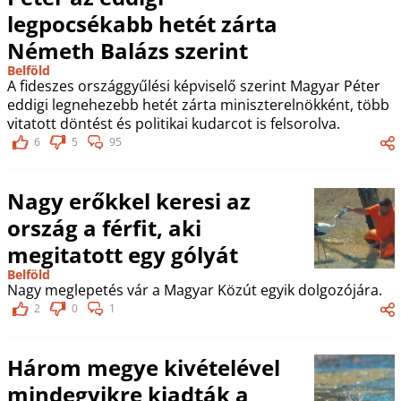
legpocsékabb hetét zárta
Németh Balázs szerint
Belföld
A fideszes országgyűlési képviselő szerint Magyar Péter
eddigi legnehezebb hetét zárta miniszterelnökként, több
vitatott döntést és politikai kudarcot is felsorolva.
6
5
95
Nagy erőkkel keresi az
ország a férfit, aki
megitatott egy gólyát
Belföld
Nagy meglepetés vár a Magyar Közút egyik dolgozójára.
2
0
1
Három megye kivételével
mindegyikre kiadták a