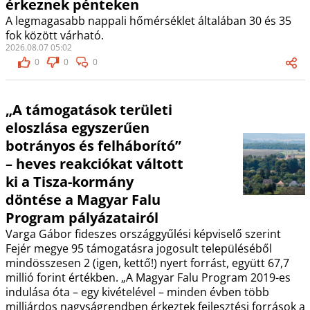
érkeznek pénteken
A legmagasabb nappali hőmérséklet általában 30 és 35
fok között várható.
2026.08.07 05:02
0
0
0
„A támogatások területi
eloszlása egyszerűen
botrányos és felháborító”
– heves reakciókat váltott
ki a Tisza-kormány
döntése a Magyar Falu
Program pályázatairól
Varga Gábor fideszes országgyűlési képviselő szerint
Fejér megye 95 támogatásra jogosult településéből
mindösszesen 2 (igen, kettő!) nyert forrást, együtt 67,7
millió forint értékben. „A Magyar Falu Program 2019-es
indulása óta – egy kivételével – minden évben több
milliárdos nagyságrendben érkeztek fejlesztési források a