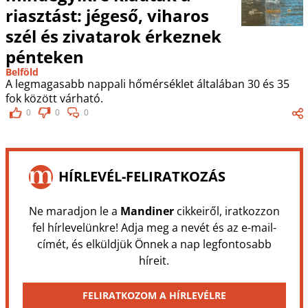
riasztást: jégeső, viharos
szél és zivatarok érkeznek
pénteken
Belföld
A legmagasabb nappali hőmérséklet általában 30 és 35
fok között várható.
0
0
0
HÍRLEVÉL-FELIRATKOZÁS
Ne maradjon le a
Mandiner
cikkeiről, iratkozzon
fel hírlevelünkre! Adja meg a nevét és az e-mail-
címét, és elküldjük Önnek a nap legfontosabb
híreit.
FELIRATKOZOM A HÍRLEVÉLRE