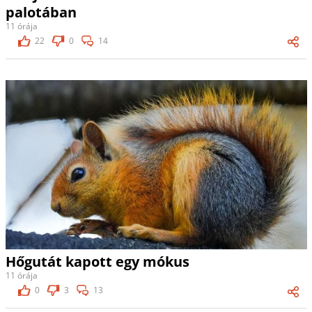
palotában
11 órája
22
0
14
Hőgutát kapott egy mókus
11 órája
0
3
13