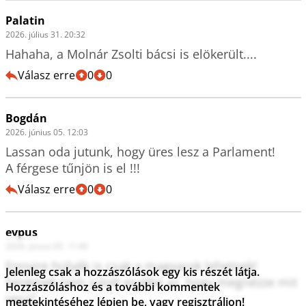
Palatin
2026. július 31. 20:32
Hahaha, a Molnár Zsolti bácsi is elökerült....
Válasz erre
0
0
Bogdán
2026. június 05. 12:03
Lassan oda jutunk, hogy üres lesz a Parlament!

A férgese tűnjön is el !!!
Válasz erre
0
0
evpus
2026. június 05. 11:40
Ennyire hülyék is csak a magyarok lehetnek!

Jelenleg csak a hozzászólások egy kis részét látja.
Senkinek nem jutott eszébe az, hogy megnézze mit 
Hozzászóláshoz és a további kommentek
vesz?
megtekintéséhez lépjen be, vagy regisztráljon!