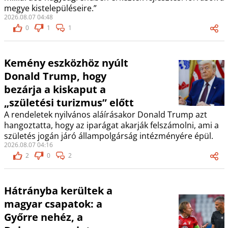
megye kistelepüléseire.”
2026.08.07 04:48
0
1
1
Kemény eszközhöz nyúlt
Donald Trump, hogy
bezárja a kiskaput a
„születési turizmus” előtt
A rendeletek nyilvános aláírásakor Donald Trump azt
hangoztatta, hogy az iparágat akarják felszámolni, ami a
születés jogán járó állampolgárság intézményére épül.
2026.08.07 04:16
2
0
2
Hátrányba kerültek a
magyar csapatok: a
Győrre nehéz, a