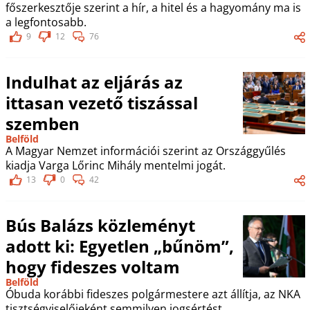
főszerkesztője szerint a hír, a hitel és a hagyomány ma is
a legfontosabb.
9
12
76
Indulhat az eljárás az
ittasan vezető tiszással
szemben
Belföld
A Magyar Nemzet információi szerint az Országgyűlés
kiadja Varga Lőrinc Mihály mentelmi jogát.
13
0
42
Bús Balázs közleményt
adott ki: Egyetlen „bűnöm”,
hogy fideszes voltam
Belföld
Óbuda korábbi fideszes polgármestere azt állítja, az NKA
tisztségviselőjeként semmilyen jogsértést,