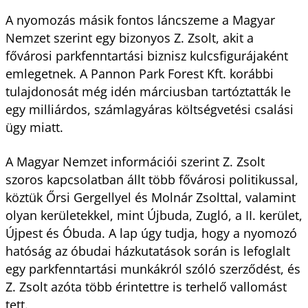
A nyomozás másik fontos láncszeme a Magyar
Nemzet szerint egy bizonyos Z. Zsolt, akit a
fővárosi parkfenntartási biznisz kulcsfigurájaként
emlegetnek. A Pannon Park Forest Kft. korábbi
tulajdonosát még idén márciusban tartóztatták le
egy milliárdos, számlagyáras költségvetési csalási
ügy miatt.
A Magyar Nemzet információi szerint Z. Zsolt
szoros kapcsolatban állt több fővárosi politikussal,
köztük Őrsi Gergellyel és Molnár Zsolttal, valamint
olyan kerületekkel, mint Újbuda, Zugló, a II. kerület,
Újpest és Óbuda. A lap úgy tudja, hogy a nyomozó
hatóság az óbudai házkutatások során is lefoglalt
egy parkfenntartási munkákról szóló szerződést, és
Z. Zsolt azóta több érintettre is terhelő vallomást
tett.