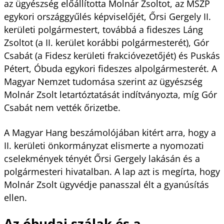
az ügyészség előállította Molnár Zsoltot, az MSZP
egykori országgyűlés képviselőjét, Őrsi Gergely II.
kerületi polgármestert, továbbá a fideszes Láng
Zsoltot (a II. kerület korábbi polgármesterét), Gór
Csabát (a Fidesz kerületi frakcióvezetőjét) és Puskás
Pétert, Óbuda egykori fideszes alpolgármesterét. A
Magyar Nemzet tudomása szerint az ügyészség
Molnár Zsolt letartóztatását indítványozta, míg Gór
Csabát nem vették őrizetbe.
A Magyar Hang beszámolójában kitért arra, hogy a
II. kerületi önkormányzat elismerte a nyomozati
cselekmények tényét Őrsi Gergely lakásán és a
polgármesteri hivatalban. A lap azt is megírta, hogy
Molnár Zsolt ügyvédje panasszal élt a gyanúsítás
ellen.
Az óbudai szálak és a