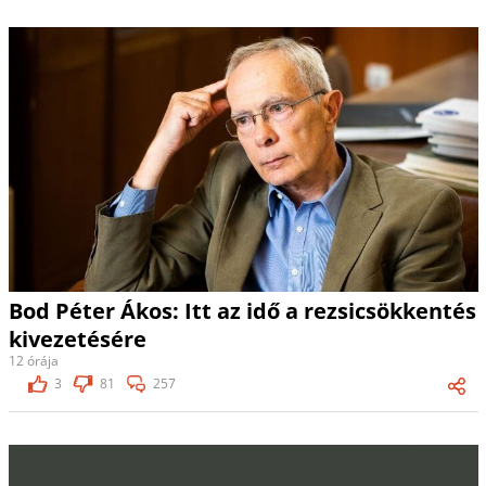
Bod Péter Ákos: Itt az idő a rezsicsökkentés
kivezetésére
12 órája
3
81
257