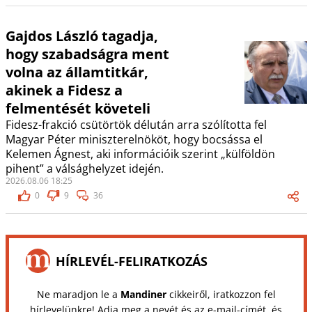
Gajdos László tagadja,
hogy szabadságra ment
volna az államtitkár,
akinek a Fidesz a
felmentését követeli
Fidesz-frakció csütörtök délután arra szólította fel
Magyar Péter miniszterelnököt, hogy bocsássa el
Kelemen Ágnest, aki információik szerint „külföldön
pihent” a válsághelyzet idején.
2026.08.06 18:25
0
9
36
HÍRLEVÉL-FELIRATKOZÁS
Ne maradjon le a
Mandiner
cikkeiről, iratkozzon fel
hírlevelünkre! Adja meg a nevét és az e-mail-címét, és