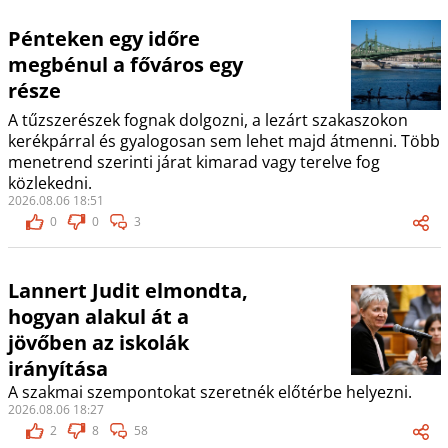
Pénteken egy időre
megbénul a főváros egy
része
A tűzszerészek fognak dolgozni, a lezárt szakaszokon
kerékpárral és gyalogosan sem lehet majd átmenni. Több
menetrend szerinti járat kimarad vagy terelve fog
közlekedni.
2026.08.06 18:51
0
0
3
Lannert Judit elmondta,
hogyan alakul át a
jövőben az iskolák
irányítása
A szakmai szempontokat szeretnék előtérbe helyezni.
2026.08.06 18:27
2
8
58