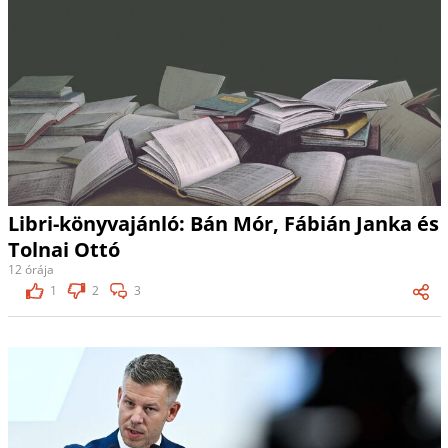
Libri-könyvajánló: Bán Mór, Fábián Janka és
Tolnai Ottó
12 órája
1
2
3