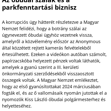
parkfenntartási biznisz
A korrupciós ügy hátterét részletezve a Magyar
Nemzet felidézi, hogy a botrány szálai az
úgynevezett óbudai ügyhöz vezetnek vissza,
amelyről a közvélemény először az Anonymous
által közzétett rejtett kamerás felvételekből
értesülhetett. Ezeken a videókon autóban számolt,
papírzacskóba helyezett pénzek voltak láthatók,
amelyek a gyanú szerint a III. kerületi
önkormányzati szerződésekből visszaosztott
összegek voltak. A Magyar Nemzet emlékeztet,
hogy az első gyanúsítottakat 2024 márciusában
fogták el, és az ő vallomásaik nyomán jutottak el a
nyomozók Kiss László óbudai polgármesterhez és
helyetteséhez.