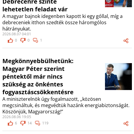
Debrecenre szinte
lehetetlen feladat vár
A magyar bajnok idegenben kapott ki egy góllal, míg a
debreceniek itthon szedték össze háromgólos
hátrányukat.
2026.08.07 04:01
0
0
1
Megkönnyebbülhetünk:
Magyar Péter szerint
péntektől már nincs
szükség az önkéntes
fogyasztáscsökkentésre
A miniszterelnök úgy fogalmazott, „közösen
megcsináltuk, és megvédtük hazánk energiabiztonságát.
Köszönjük, Magyarország!”
2026.08.06 19:05
6
14
119