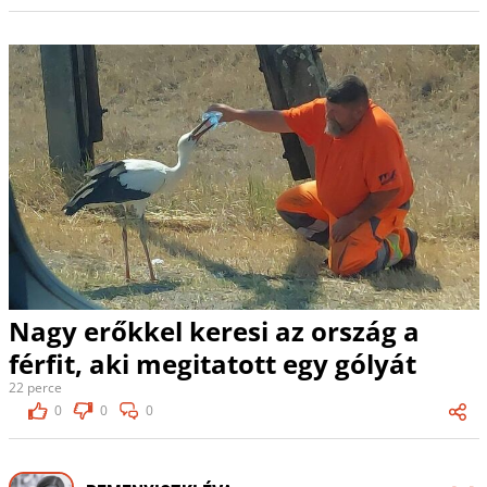
Nagy erőkkel keresi az ország a
férfit, aki megitatott egy gólyát
22 perce
0
0
0