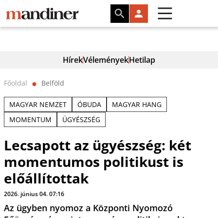
Hírek
Vélemények
Hetilap
Főoldal
Belföld
⬤
MAGYAR NEMZET
ÓBUDA
MAGYAR HANG
MOMENTUM
ÜGYÉSZSÉG
Lecsapott az ügyészség: két
momentumos politikust is
előállítottak
2026. június 04. 07:16
Az ügyben nyomoz a Központi Nyomozó