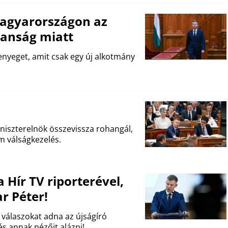
Magyarországon az
lanság miatt
enyeget, amit csak egy új alkotmány
miniszterelnök összevissza rohangál,
m válságkezelés.
 Hír TV riporterével,
r Péter!
 válaszokat adna az újságíró
és annak nézőit alázni!