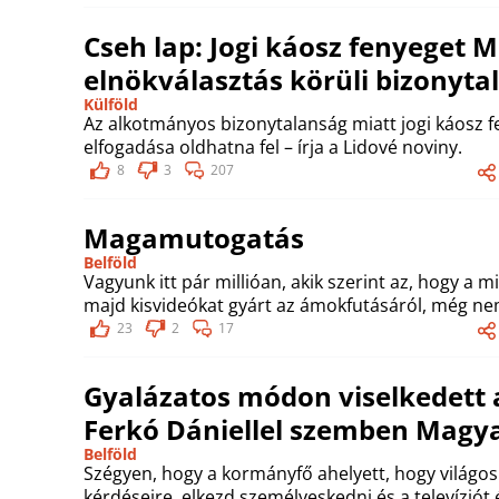
Cseh lap: Jogi káosz fenyeget 
elnökválasztás körüli bizonyta
Külföld
Az alkotmányos bizonytalanság miatt jogi káosz f
elfogadása oldhatna fel – írja a Lidové noviny.
8
3
207
Magamutogatás
Belföld
Vagyunk itt pár millióan, akik szerint az, hogy a 
majd kisvideókat gyárt az ámokfutásáról, még ne
23
2
17
Gyalázatos módon viselkedett a
Ferkó Dániellel szemben Magya
Belföld
Szégyen, hogy a kormányfő ahelyett, hogy világos
kérdéseire, elkezd személyeskedni és a televíziót 