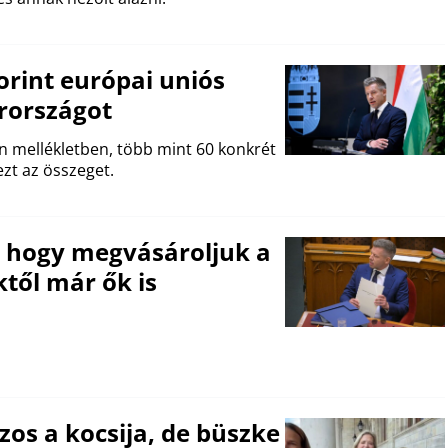
orint európai uniós
arországot
ön mellékletben, több mint 60 konkrét
ezt az összeget.
, hogy megvásároljuk a
től már ők is
zos a kocsija, de büszke