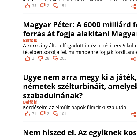
35
2
151
Magyar Péter: A 6000 milliárd f
forrás át fogja alakítani Magy
Belföld
A kormány által elfogadott intézkedési terv 5 kül
tételben sorolja fel, mi mindenre fogják fordítani 
2
28
205
Ugye nem arra megy ki a játék
németek szélturbináit, amelyek
szabadulnának?
Belföld
Kérdéseim az elmúlt napok filmcirkusza után.
71
2
101
Nem hiszed el. Az egyiknek kos