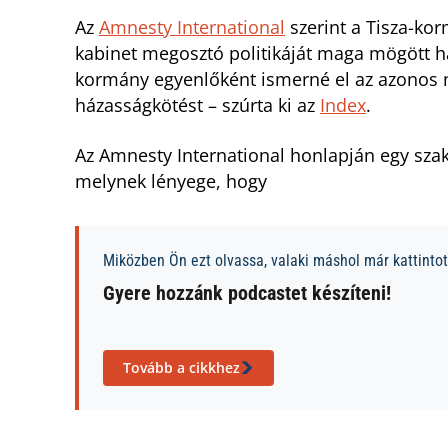
Az
Amnesty International
szerint a Tisza-kor
kabinet megosztó politikáját maga mögött hag
kormány egyenlőként ismerné el az azonos 
házasságkötést – szúrta ki az
Index
.
Az Amnesty International honlapján egy szakp
melynek lényege, hogy
Miközben Ön ezt olvassa, valaki máshol már kattintott
Gyere hozzánk podcastet készíteni!
Tovább a cikkhez