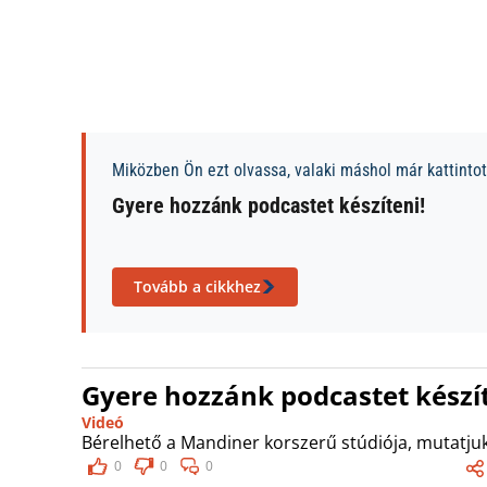
Miközben Ön ezt olvassa, valaki máshol már kattintott
Gyere hozzánk podcastet készíteni!
Tovább a cikkhez
Gyere hozzánk podcastet készít
Videó
Bérelhető a Mandiner korszerű stúdiója, mutatjuk
0
0
0