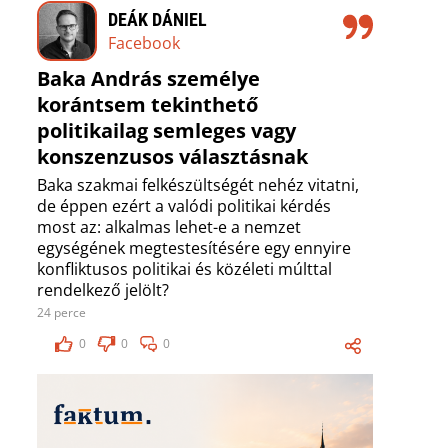
DEÁK DÁNIEL
Facebook
Baka András személye
korántsem tekinthető
politikailag semleges vagy
konszenzusos választásnak
Baka szakmai felkészültségét nehéz vitatni,
de éppen ezért a valódi politikai kérdés
most az: alkalmas lehet-e a nemzet
egységének megtestesítésére egy ennyire
konfliktusos politikai és közéleti múlttal
rendelkező jelölt?
24 perce
0
0
0