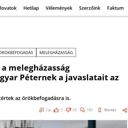
Rovatok
Hetilap
Vélemények
Szerzőink
Faktum
ÖRÖKBEFOGADÁS
MELEGHÁZASSÁG
k a melegházasság
gyar Péternek a javaslatait az
értek az örökbefogadásra is.
2
p
5
53
180
Mentés