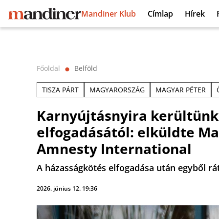
Mandiner Klub
Címlap
Hírek
Főoldal
Belföld
⬤
TISZA PÁRT
MAGYARORSZÁG
MAGYAR PÉTER
Karnyújtásnyira kerültün
elfogadásától: elküldte Ma
Amnesty International
A házasságkötés elfogadása után egyből rát
2026. június 12. 19:36