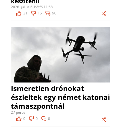
készíteni!
2026. július 6. hétfő 11:58
31
15
96
Ismeretlen drónokat
észleltek egy német katonai
támaszpontnál
27 perce
0
0
0