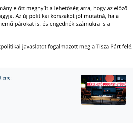
mány előtt megnyílt a lehetőség arra, hogy az előző
yja. Az új politikai korszakot jól mutatná, ha a
nemű párokat is, és engednék számukra is a
olitikai javaslatot fogalmazott meg a Tisza Párt felé,
 erre: