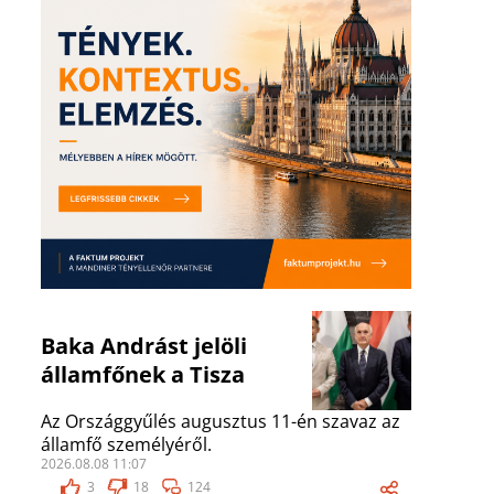
Baka Andrást jelöli
államfőnek a Tisza
Az Országgyűlés augusztus 11-én szavaz az
államfő személyéről.
2026.08.08 11:07
3
18
124