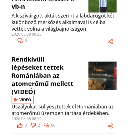
vb-n
A kiszivárgott akták szerint a labdarúgót két
különböző mérkőzés alkalmával is célba
vették volna a világbajnokságon.
2026.08.08 09:23
6
Rendkívüli
lépéseket tettek
Romániában az
atomerőmű mellett
(VIDEÓ)
VIDEÓ
Uszályokat süllyesztettek el Romániában az
atomerőmű üzemben tartása érdekében.
2026.08.08 08:59
3
2
66