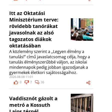
Itt az Oktatási
Minisztérium terve:
rövidebb tanórákat
javasolnak az alsó
tagozatos diákok
oktatásában
A közlemény szerint a „Legyen élmény a
tanulás!” című javaslatcsomag célja, hogy a
tanulás élményszerűbbé váljon, az iskolai
mindennapok pedig jobban igazodjanak a
gyermekek életkori sajátosságaihoz.
2026.08.08 11:01
0
7
36
Vaddisznót gázolt a
metró a Kossuth
Lajos térnél