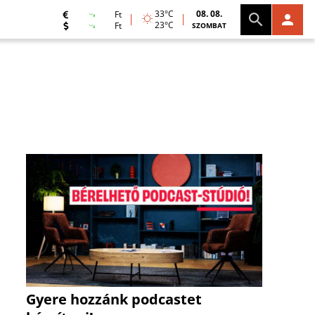
33°C
08. 08.
Ft
23°C
Ft
SZOMBAT
Gyere hozzánk podcastet