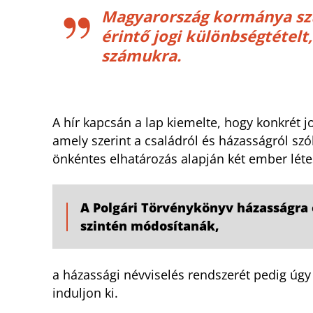
Magyarország kormánya sz
érintő jogi különbségtételt
számukra.
A hír kapcsán a lap kiemelte, hogy konkrét j
amely szerint a családról és házasságról sz
önkéntes elhatározás alapján két ember léte
A Polgári Törvénykönyv házasságra 
szintén módosítanák,
a házassági névviselés rendszerét pedig úgy
induljon ki.