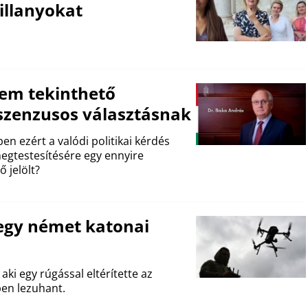
illanyokat
em tekinthető
nszenzusos választásnak
en ezért a valódi politikai kérdés
egtestesítésére egy ennyire
ő jelölt?
 egy német katonai
aki egy rúgással eltérítette az
ben lezuhant.