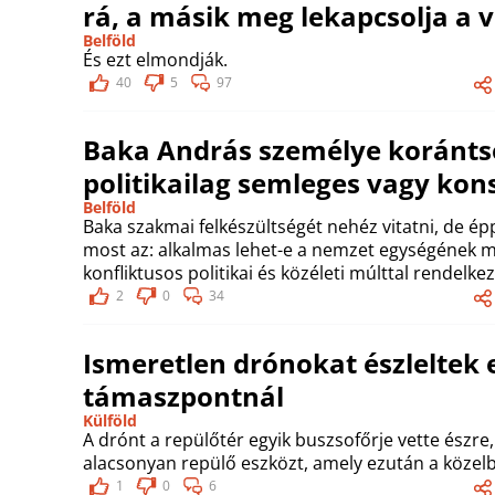
rá, a másik meg lekapcsolja a v
Belföld
És ezt elmondják.
40
5
97
Baka András személye koránts
politikailag semleges vagy ko
Belföld
Baka szakmai felkészültségét nehéz vitatni, de épp
most az: alkalmas lehet-e a nemzet egységének m
konfliktusos politikai és közéleti múlttal rendelkez
2
0
34
Ismeretlen drónokat észleltek
támaszpontnál
Külföld
A drónt a repülőtér egyik buszsofőrje vette észre, 
alacsonyan repülő eszközt, amely ezután a közel
1
0
6