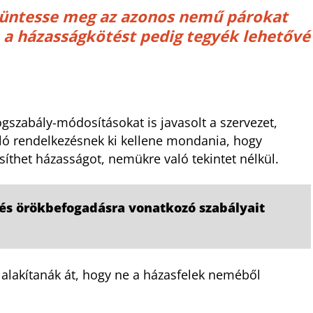
üntesse meg az azonos nemű párokat
, a házasságkötést pedig tegyék lehetővé
ogszabály-módosításokat is javasolt a szervezet,
óló rendelkezésnek ki kellene mondania, hogy
síthet házasságot, nemükre való tekintet nélkül.
és örökbefogadásra vonatkozó szabályait
 alakítanák át, hogy ne a házasfelek neméből