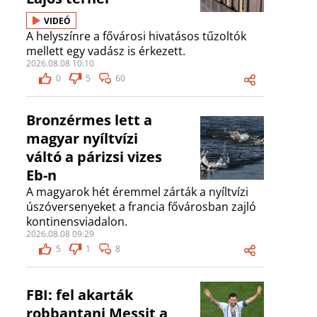
VIDEÓ
A helyszínre a fővárosi hivatásos tűzoltók
mellett egy vadász is érkezett.
2026.08.08 10:10
0
5
60
Bronzérmes lett a
magyar nyíltvízi
váltó a párizsi vizes
Eb-n
A magyarok hét éremmel zárták a nyíltvízi
úszóversenyeket a francia fővárosban zajló
kontinensviadalon.
2026.08.08 09:29
5
1
8
FBI: fel akarták
robbantani Messit a