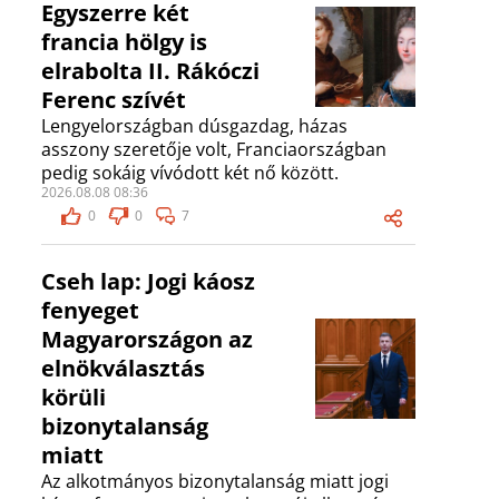
Egyszerre két
francia hölgy is
elrabolta II. Rákóczi
Ferenc szívét
Lengyelországban dúsgazdag, házas
asszony szeretője volt, Franciaországban
pedig sokáig vívódott két nő között.
2026.08.08 08:36
0
0
7
Cseh lap: Jogi káosz
fenyeget
Magyarországon az
elnökválasztás
körüli
bizonytalanság
miatt
Az alkotmányos bizonytalanság miatt jogi