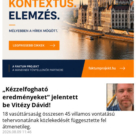
„Kézzelfogható
eredményeket” jelentett
be Vitézy Dávid!
18 vasúttársaság összesen 45 villamos vontatású
tehervonatának közlekedését függesztette fel
átmenetileg.
2026.08.09 11:46