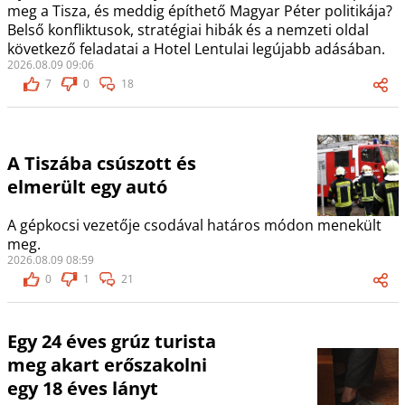
meg a Tisza, és meddig építhető Magyar Péter politikája?
Belső konfliktusok, stratégiai hibák és a nemzeti oldal
következő feladatai a Hotel Lentulai legújabb adásában.
2026.08.09 09:06
7
0
18
A Tiszába csúszott és
elmerült egy autó
A gépkocsi vezetője csodával határos módon menekült
meg.
2026.08.09 08:59
0
1
21
Egy 24 éves grúz turista
meg akart erőszakolni
egy 18 éves lányt