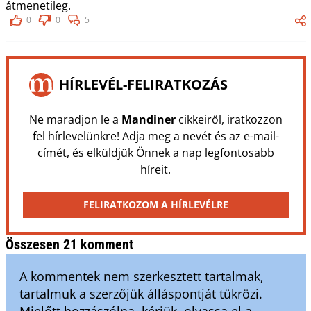
átmenetileg.
0
0
5
HÍRLEVÉL-FELIRATKOZÁS
Ne maradjon le a
Mandiner
cikkeiről, iratkozzon
fel hírlevelünkre! Adja meg a nevét és az e-mail-
címét, és elküldjük Önnek a nap legfontosabb
híreit.
FELIRATKOZOM A HÍRLEVÉLRE
Összesen 21 komment
A kommentek nem szerkesztett tartalmak,
tartalmuk a szerzőjük álláspontját tükrözi.
Mielőtt hozzászólna, kérjük, olvassa el a