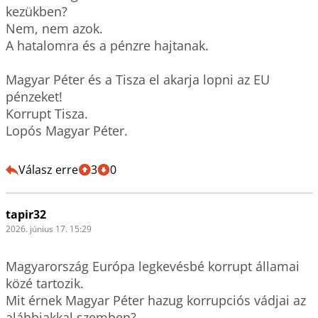
kezükben?

Nem, nem azok.

A hatalomra és a pénzre hajtanak.

Magyar Péter és a Tisza el akarja lopni az EU 
pénzeket!

Korrupt Tisza.

Lopós Magyar Péter.

Válasz erre
3
0
tapir32
2026. június 17. 15:29
Magyarország Európa legkevésbé korrupt államai 
közé tartozik. 

Mit érnek Magyar Péter hazug korrupciós vádjai az 
alábbiakkal szemben? 
