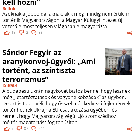
kell hozni”
Belföld
Azoknak a jobboldaliaknak, akik még mindig nem értik, mi
történik Magyarországon, a Magyar Külügyi Intézet új
vezetője most teljesen világosan elmagyarázta.
18
2
38
Sándor Fegyir az
aranykonvoj-ügyről: „Ami
történt, az színtiszta
terrorizmus”
Külföld
A budapesti ukrán nagykövet biztos benne, hogy lesznek
még „letartóztatások és vagyonelkobzások” az ügyben.
De azt is tudni véli, hogy ősszel már kedvező fejlemények
történhetnek Ukrajna EU-csatlakozása ügyében, és
reméli, hogy Magyarország végül „jó szomszédhoz
méltó” magatartást fog tanúsítani.
7
87
211