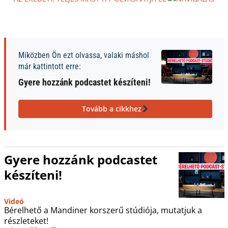
Miközben Ön ezt olvassa, valaki máshol
már kattintott erre:
Gyere hozzánk podcastet készíteni!
Tovább a cikkhez
Gyere hozzánk podcastet
készíteni!
Videó
Bérelhető a Mandiner korszerű stúdiója, mutatjuk a
részleteket!