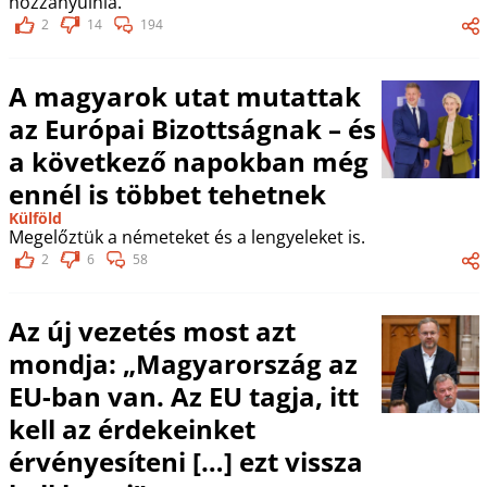
hozzányúlnia.
2
14
194
A magyarok utat mutattak
az Európai Bizottságnak – és
a következő napokban még
ennél is többet tehetnek
Külföld
Megelőztük a németeket és a lengyeleket is.
2
6
58
Az új vezetés most azt
mondja: „Magyarország az
EU-ban van. Az EU tagja, itt
kell az érdekeinket
érvényesíteni […] ezt vissza