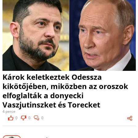
Károk keletkeztek Odessza
kikötőjében, miközben az oroszok
elfoglalták a donyecki
Vaszjutinszket és Torecket
4 perce
0
0
0