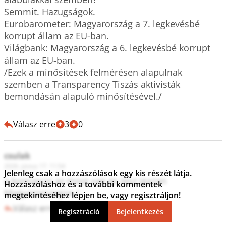
Semmit. Hazugságok. 

Eurobarometer: Magyarország a 7. legkevésbé 
korrupt állam az EU-ban. 

Világbank: Magyarország a 6. legkevésbé korrupt 
állam az EU-ban.

/Ezek a minősítések felmérésen alapulnak 
szemben a Transparency Tiszás aktivisták 
bemondásán alapuló minősítésével./

Válasz erre
3
0
csulak
2026. június 17. 11:54
Jelenleg csak a hozzászólások egy kis részét látja.
a korrupcio az most van es lesz igazan 
Hozzászóláshoz és a további kommentek
Magyarorszagon !
megtekintéséhez lépjen be, vagy regisztráljon!
Válasz erre
2
0
Regisztráció
Bejelentkezés