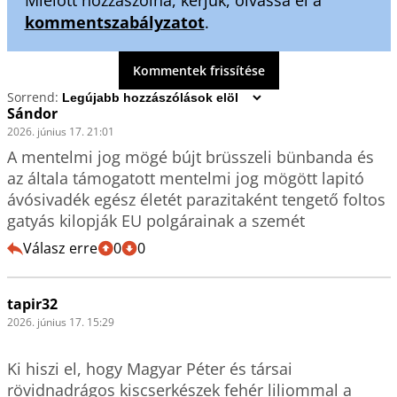
kommentszabályzatot
.
Kommentek frissítése
Sorrend:
Sándor
2026. június 17. 21:01
A mentelmi jog mögé bújt brüsszeli bünbanda és 
az általa támogatott mentelmi jog mögött lapitó 
ávósivadék egész életét parazitaként tengető foltos 
gatyás kilopják EU polgárainak a szemét 
Válasz erre
0
0
tapir32
2026. június 17. 15:29
Ki hiszi el, hogy Magyar Péter és társai 
rövidnadrágos kiscserkészek fehér liliommal a 