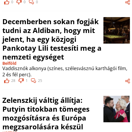
0
0
0
Decemberben sokan fogják
tudni az Aldiban, hogy mit
jelent, ha egy közjogi
Pankotay Lili testesíti meg a
nemzeti egységet
Belföld
Vaddisznók alkonya (színes, szélesvásznú karthágói film,
2 és fél perc).
28
1
25
Zelenszkij váltig állítja:
Putyin titokban tömeges
mozgósításra és Európa
megzsarolására készül