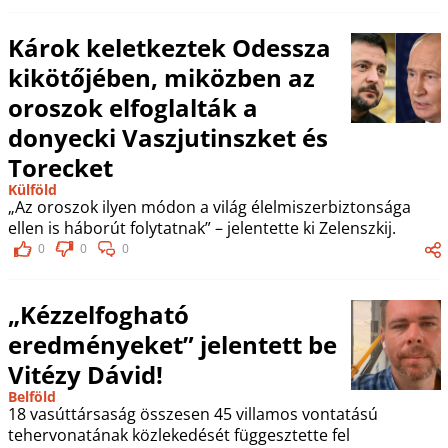
Károk keletkeztek Odessza
kikötőjében, miközben az
oroszok elfoglalták a
donyecki Vaszjutinszket és
Torecket
Külföld
„Az oroszok ilyen módon a világ élelmiszerbiztonsága
ellen is háborút folytatnak” – jelentette ki Zelenszkij.
0
0
0
„Kézzelfogható
eredményeket” jelentett be
Vitézy Dávid!
Belföld
18 vasúttársaság összesen 45 villamos vontatású
tehervonatának közlekedését függesztette fel