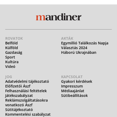
ROVATOK
AKTÁK
Belföld
Egymillió Találkozás Napja
Külföld
Választás 2024
Gazdaság
Háború Ukrajnában
Sport
Kultúra
Videó
JOG
KAPCSOLAT
Adatvédelmi tájékoztató
Gyakori kérdések
Előfizetői Ászf
Impresszum
Felhasználási feltételek
Médiaajánlat
Játékszabályzat
Sütibeállítások
Reklámszolgáltatásokra
vonatkozó Ászf
Sütitájékoztató
Kommentelési szabályzat