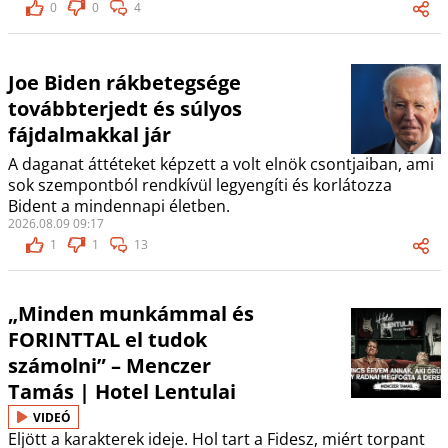
0
0
4
Joe Biden rákbetegsége
továbbterjedt és súlyos
fájdalmakkal jár
A daganat áttéteket képzett a volt elnök csontjaiban, ami
sok szempontból rendkívül legyengíti és korlátozza
Bident a mindennapi életben.
2026.08.09 09:17
1
1
13
„Minden munkámmal és
FORINTTAL el tudok
számolni” – Menczer
Tamás | Hotel Lentulai
VIDEÓ
Eljött a karakterek ideje. Hol tart a Fidesz, miért torpant