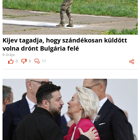
Kijev tagadja, hogy szándékosan küldött
volna drónt Bulgária felé
6 órája
0
9
11