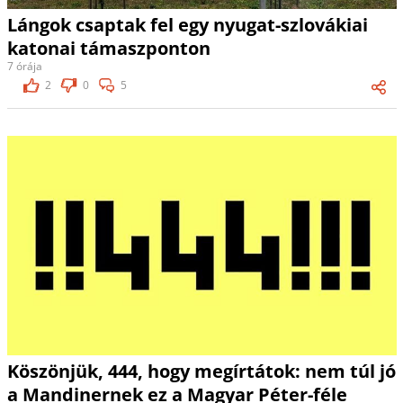
Lángok csaptak fel egy nyugat-szlovákiai
katonai támaszponton
7 órája
2
0
5
Köszönjük, 444, hogy megírtátok: nem túl jó
a Mandinernek ez a Magyar Péter-féle