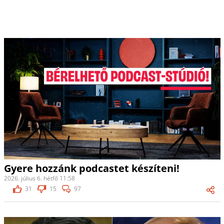
Gyere hozzánk podcastet készíteni!
2026. július 6. hétfő 11:58
31
15
97