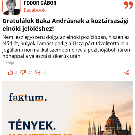
FODOR GÁBOR
Facebook
Gratulálok Baka Andrásnak a köztársasági
elnöki jelöléshez!
Nem lesz egyszerű dolga az elnöki pozícióban, hiszen az
elődjét, Sulyok Tamást pedig a Tisza párt távolította el a
jogállami normákkal szembemenve a pozíciójából három
hónappal a választási sikerük után.
3 órája
2
27
81