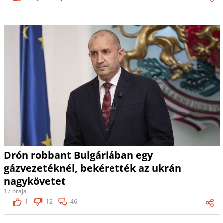
Drón robbant Bulgáriában egy
gázvezetéknél, bekérették az ukrán
nagykövetet
17 órája
1
12
46