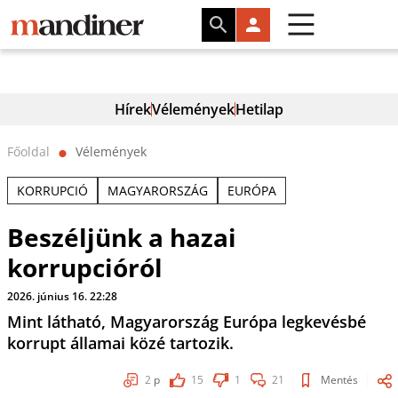
Hírek
Vélemények
Hetilap
Főoldal
Vélemények
⬤
KORRUPCIÓ
MAGYARORSZÁG
EURÓPA
Beszéljünk a hazai
korrupcióról
2026. június 16. 22:28
Mint látható, Magyarország Európa legkevésbé
korrupt államai közé tartozik.
2
p
15
1
21
Mentés