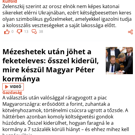
Külföld
Zelenszkij szerint az orosz elnök nem képes katonai
sikereket elérni Ukrajnában, ezért kétségbeesetten keres
olyan szimbolikus győzelmeket, amelyekkel igazolni tudja
a kolosszális veszteségeket a saját lakossága előtt.
0
13
38
Mézeshetek után jöhet a
feketeleves: ősszel kiderül,
mire készül Magyar Péter
kormánya
VIDEÓ
Gazdaság
A választás után valósággal ráragyogott a piac
Magyarországra: erősödött a forint, zuhantak a
kötvényhozamok, történelmi csúcsra ugrott a tőzsde. A
háttérben azonban komoly költségvetési gondok
húzódnak. Ősszel kiderülhet, hogyan faragná le a
kormány a 7 százalék körüli hiányt – és ehhez mihez kell