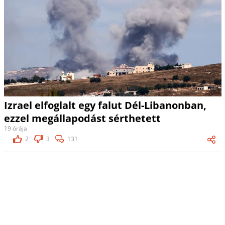
Izrael elfoglalt egy falut Dél-Libanonban,
ezzel megállapodást sérthetett
19 órája
2
3
131