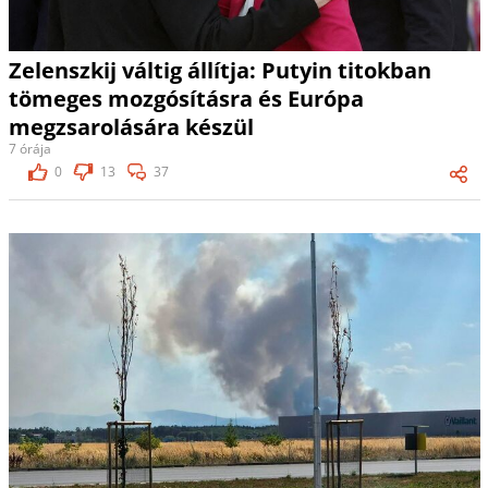
Zelenszkij váltig állítja: Putyin titokban
tömeges mozgósításra és Európa
megzsarolására készül
7 órája
0
13
37