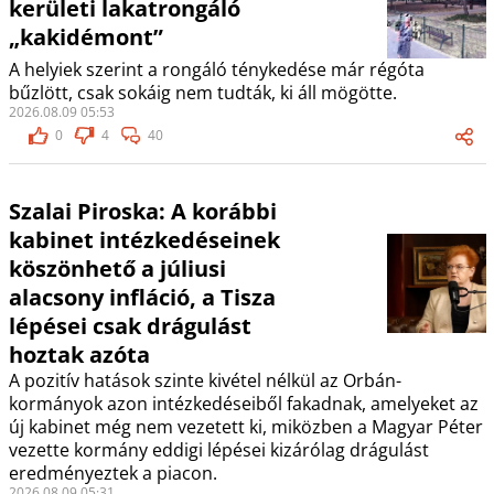
kerületi lakatrongáló
„kakidémont”
A helyiek szerint a rongáló ténykedése már régóta
bűzlött, csak sokáig nem tudták, ki áll mögötte.
2026.08.09 05:53
0
4
40
Szalai Piroska: A korábbi
kabinet intézkedéseinek
köszönhető a júliusi
alacsony infláció, a Tisza
lépései csak drágulást
hoztak azóta
A pozitív hatások szinte kivétel nélkül az Orbán-
kormányok azon intézkedéseiből fakadnak, amelyeket az
új kabinet még nem vezetett ki, miközben a Magyar Péter
vezette kormány eddigi lépései kizárólag drágulást
eredményeztek a piacon.
2026.08.09 05:31