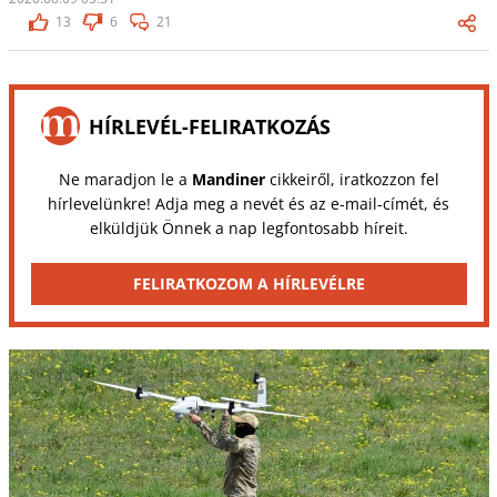
13
6
21
HÍRLEVÉL-FELIRATKOZÁS
Ne maradjon le a
Mandiner
cikkeiről, iratkozzon fel
hírlevelünkre! Adja meg a nevét és az e-mail-címét, és
elküldjük Önnek a nap legfontosabb híreit.
FELIRATKOZOM A HÍRLEVÉLRE