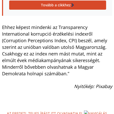
Tovább a cikkhez
Ehhez képest mindenki az Transparency
International korrupció érzékelési indexről
(Corruption Perceptions Index, CPI) beszél, amely
szerint az unióban valóban utolsó Magyarország.
Csakhogy ez az index nem mást mutat, mint az
elmúlt évek médiakampányának sikerességét.
Minderről bővebben olvashatnak a Magyar
Demokrata holnapi számában.”
Nyitókép: Pixabay
AZ EREDETI, TELJES ÍRÁST ITT OLVASHATJA EL