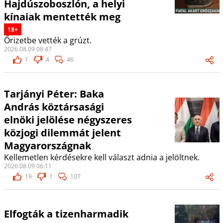
Hajdúszoboszlón, a helyi
kínaiak mentették meg
18+
Őrizetbe vették a grúzt.
2026.08.09 08:47
1
4
46
Tarjányi Péter: Baka
András köztársasági
elnöki jelölése négyszeres
közjogi dilemmát jelent
Magyarországnak
Kellemetlen kérdésekre kell választ adnia a jelöltnek.
2026.08.09 06:11
19
1
107
Elfogták a tizenharmadik