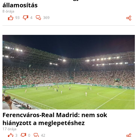
államosítás
8 órája
93
4
369
Ferencváros-Real Madrid: nem sok
hiányzott a meglepetéshez
17 órája
3
0
42