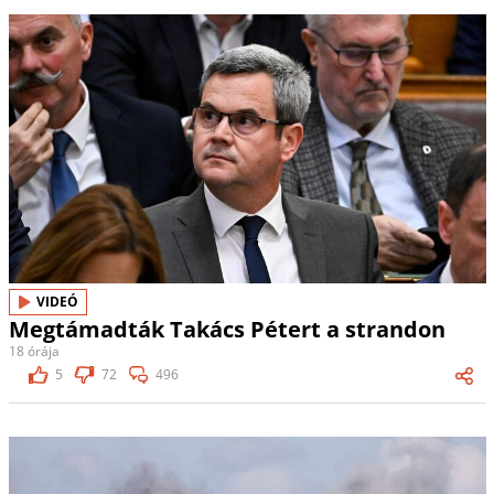
VIDEÓ
Megtámadták Takács Pétert a strandon
18 órája
5
72
496