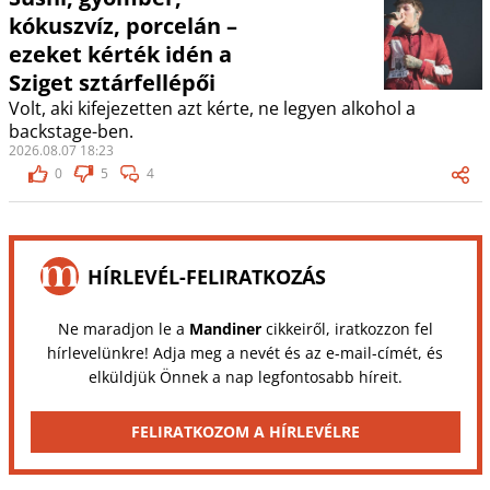
kókuszvíz, porcelán –
ezeket kérték idén a
Sziget sztárfellépői
Volt, aki kifejezetten azt kérte, ne legyen alkohol a
backstage-ben.
2026.08.07 18:23
0
5
4
HÍRLEVÉL-FELIRATKOZÁS
Ne maradjon le a
Mandiner
cikkeiről, iratkozzon fel
hírlevelünkre! Adja meg a nevét és az e-mail-címét, és
elküldjük Önnek a nap legfontosabb híreit.
FELIRATKOZOM A HÍRLEVÉLRE