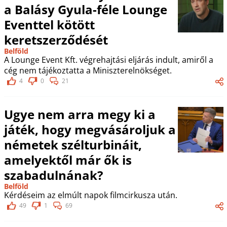
a Balásy Gyula-féle Lounge
Eventtel kötött
keretszerződését
Belföld
A Lounge Event Kft. végrehajtási eljárás indult, amiről a
cég nem tájékoztatta a Miniszterelnökséget.
4
0
21
Ugye nem arra megy ki a
játék, hogy megvásároljuk a
németek szélturbináit,
amelyektől már ők is
szabadulnának?
Belföld
Kérdéseim az elmúlt napok filmcirkusza után.
49
1
69