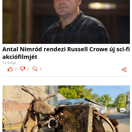
Antal Nimród rendezi Russell Crowe új sci-fi
akciófilmjét
12 órája
3
2
3