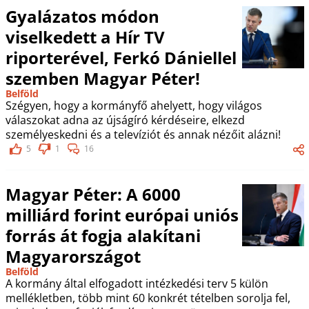
Gyalázatos módon
viselkedett a Hír TV
riporterével, Ferkó Dániellel
szemben Magyar Péter!
Belföld
Szégyen, hogy a kormányfő ahelyett, hogy világos
válaszokat adna az újságíró kérdéseire, elkezd
személyeskedni és a televíziót és annak nézőit alázni!
5
1
16
Magyar Péter: A 6000
milliárd forint európai uniós
forrás át fogja alakítani
Magyarországot
Belföld
A kormány által elfogadott intézkedési terv 5 külön
mellékletben, több mint 60 konkrét tételben sorolja fel,