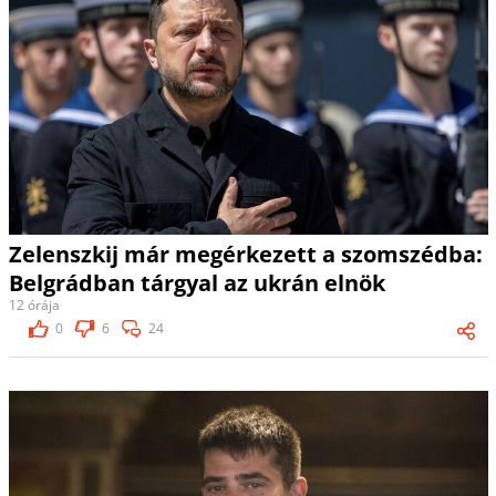
Zelenszkij már megérkezett a szomszédba:
Belgrádban tárgyal az ukrán elnök
12 órája
0
6
24