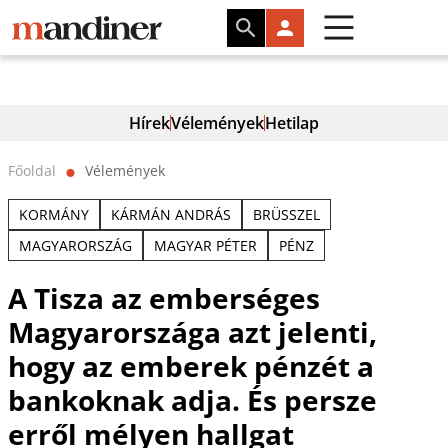
Hírek
Vélemények
Hetilap
Főoldal
Vélemények
⬤
KORMÁNY
KÁRMÁN ANDRÁS
BRÜSSZEL
MAGYARORSZÁG
MAGYAR PÉTER
PÉNZ
A Tisza az emberséges
Magyarországa azt jelenti,
hogy az emberek pénzét a
bankoknak adja. És persze
erről mélyen hallgat