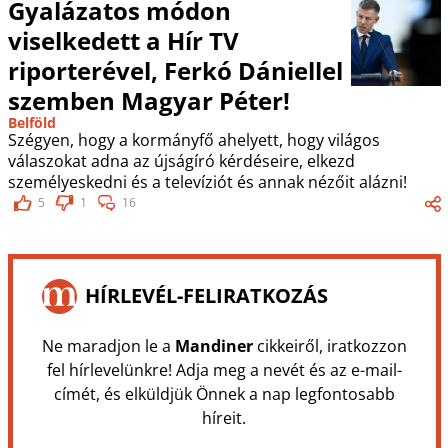
Gyalázatos módon
viselkedett a Hír TV
riporterével, Ferkó Dániellel
szemben Magyar Péter!
Belföld
Szégyen, hogy a kormányfő ahelyett, hogy világos
válaszokat adna az újságíró kérdéseire, elkezd
személyeskedni és a televíziót és annak nézőit alázni!
5
1
16
HÍRLEVÉL-FELIRATKOZÁS
Ne maradjon le a
Mandiner
cikkeiről, iratkozzon
fel hírlevelünkre! Adja meg a nevét és az e-mail-
címét, és elküldjük Önnek a nap legfontosabb
híreit.