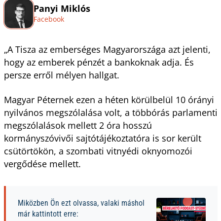
Panyi Miklós
Facebook
„A Tisza az emberséges Magyarországa azt jelenti,
hogy az emberek pénzét a bankoknak adja. És
persze erről mélyen hallgat.
Magyar Péternek ezen a héten körülbelül 10 órányi
nyilvános megszólalása volt, a többórás parlamenti
megszólalások mellett 2 óra hosszú
kormányszóvivői sajtótájékoztatóra is sor került
csütörtökön, a szombati vitnyédi oknyomozói
vergődése mellett.
Miközben Ön ezt olvassa, valaki máshol
már kattintott erre: