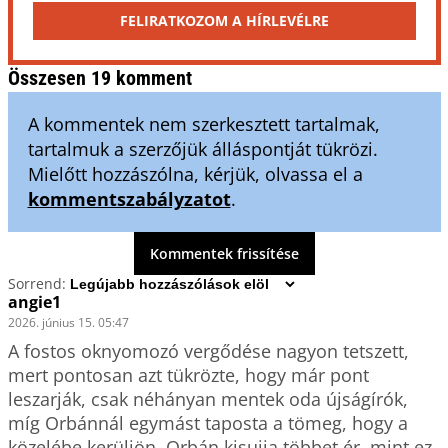
FELIRATKOZOM A HÍRLEVÉLRE
Összesen 19 komment
A kommentek nem szerkesztett tartalmak,
tartalmuk a szerzőjük álláspontját tükrözi.
Mielőtt hozzászólna, kérjük, olvassa el a
kommentszabályzatot
.
Kommentek frissítése
Sorrend:
angie1
2026. június 15. 05:47
A fostos oknyomozó vergődése nagyon tetszett, 
mert pontosan azt tükrözte, hogy már pont 
leszarják, csak néhányan mentek oda újságírók, 
míg Orbánnál egymást taposta a tömeg, hogy a 
közelébe kerüljön. Orbán kisujja többet ér, mint ez 