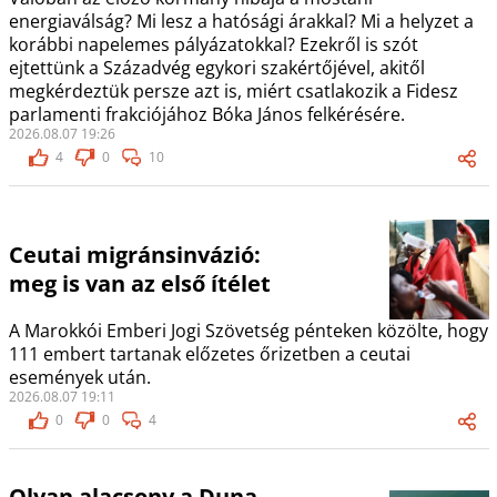
energiaválság? Mi lesz a hatósági árakkal? Mi a helyzet a
korábbi napelemes pályázatokkal? Ezekről is szót
ejtettünk a Századvég egykori szakértőjével, akitől
megkérdeztük persze azt is, miért csatlakozik a Fidesz
parlamenti frakciójához Bóka János felkérésére.
2026.08.07 19:26
4
0
10
Ceutai migránsinvázió:
meg is van az első ítélet
A Marokkói Emberi Jogi Szövetség pénteken közölte, hogy
111 embert tartanak előzetes őrizetben a ceutai
események után.
2026.08.07 19:11
0
0
4
Olyan alacsony a Duna