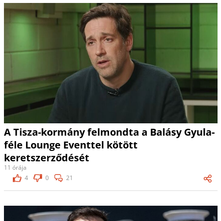
A Tisza-kormány felmondta a Balásy Gyula-
féle Lounge Eventtel kötött
keretszerződését
11 órája
4
0
21