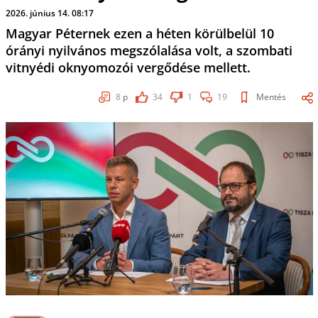
2026. június 14. 08:17
Magyar Péternek ezen a héten körülbelül 10
órányi nyilvános megszólalása volt, a szombati
vitnyédi oknyomozói vergődése mellett.
8
p
34
1
19
Mentés