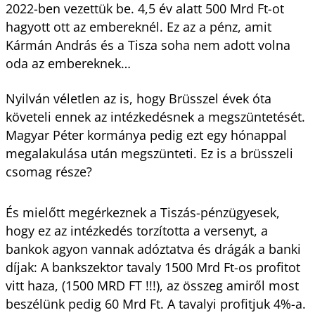
2022-ben vezettük be. 4,5 év alatt 500 Mrd Ft-ot
hagyott ott az embereknél. Ez az a pénz, amit
Kármán András és a Tisza soha nem adott volna
oda az embereknek…
Nyilván véletlen az is, hogy Brüsszel évek óta
követeli ennek az intézkedésnek a megszüntetését.
Magyar Péter kormánya pedig ezt egy hónappal
megalakulása után megszünteti. Ez is a brüsszeli
csomag része?
És mielőtt megérkeznek a Tiszás-pénzügyesek,
hogy ez az intézkedés torzította a versenyt, a
bankok agyon vannak adóztatva és drágák a banki
díjak: A bankszektor tavaly 1500 Mrd Ft-os profitot
vitt haza, (1500 MRD FT !!!), az összeg amiről most
beszélünk pedig 60 Mrd Ft. A tavalyi profitjuk 4%-a.