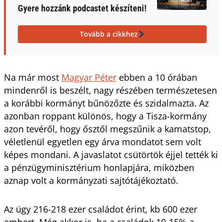
Gyere hozzánk podcastet készíteni!
Tovább a cikkhez
Na már most
Magyar Péter
ebben a 10 órában
mindenről is beszélt, nagy részében természetesen
a korábbi kormányt bűnözőzte és szidalmazta. Az
azonban roppant különös, hogy a Tisza-kormány
azon tevéről, hogy ősztől megszűnik a kamatstop,
véletlenül egyetlen egy árva mondatot sem volt
képes mondani. A javaslatot csütörtök éjjel tették ki
a pénzügyminisztérium honlapjára, miközben
aznap volt a kormányzati sajtótájékoztató.
Az ügy 216-218 ezer családot érint, kb 600 ezer
embert. Még akkor is, ha a családok 10-15%-a