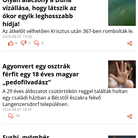
vízállása, hogy látszik az
ókor egyik leghosszabb
hídja!
Az átkelőt vélhetően Krisztus után 367-ben rombolták le.
2026.08.07 19:06
6
0
4
Agyonvert egy osztrák
férfit egy 18 éves magyar
„pedofilvadász”
A 29 éves áldozatot csütörtökön reggel találták holtan
egy családi házban a Bécstől északra fekvő
Langenzersdorf településen.
2026.08.07 18:47
79
Sushi, gyömbér,