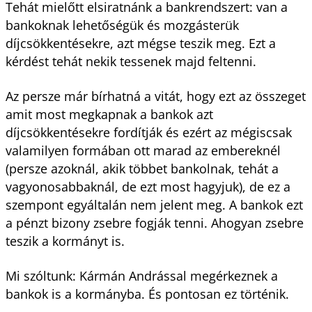
Tehát mielőtt elsiratnánk a bankrendszert: van a
bankoknak lehetőségük és mozgásterük
díjcsökkentésekre, azt mégse teszik meg. Ezt a
kérdést tehát nekik tessenek majd feltenni.
Az persze már bírhatná a vitát, hogy ezt az összeget
amit most megkapnak a bankok azt
díjcsökkentésekre fordítják és ezért az mégiscsak
valamilyen formában ott marad az embereknél
(persze azoknál, akik többet bankolnak, tehát a
vagyonosabbaknál, de ezt most hagyjuk), de ez a
szempont egyáltalán nem jelent meg. A bankok ezt
a pénzt bizony zsebre fogják tenni. Ahogyan zsebre
teszik a kormányt is.
Mi szóltunk: Kármán Andrással megérkeznek a
bankok is a kormányba. És pontosan ez történik.