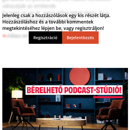
választják az emberek. 

Ez nem az az út, amin előre lehet lépni. Ez a 
Jelenleg csak a hozzászólások egy kis részét látja.
másodosztályúak útja és világa. 

Hozzászóláshoz és a további kommentek
megtekintéséhez lépjen be, vagy regisztráljon!
Válasz erre
6
0
Regisztráció
Bejelentkezés