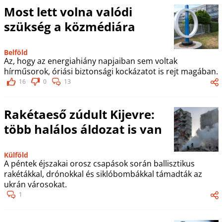
Most lett volna valódi
szükség a közmédiára
Belföld
Az, hogy az energiahiány napjaiban sem voltak
hírműsorok, óriási biztonsági kockázatot is rejt magában.
16
0
13
Rakétaeső zúdult Kijevre:
több halálos áldozat is van
Külföld
A péntek éjszakai orosz csapások során ballisztikus
rakétákkal, drónokkal és siklóbombákkal támadták az
ukrán városokat.
1