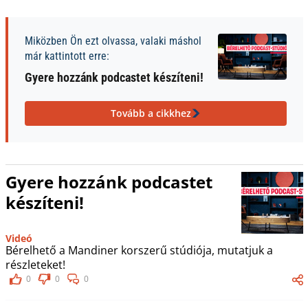
Miközben Ön ezt olvassa, valaki máshol
már kattintott erre:
Gyere hozzánk podcastet készíteni!
Tovább a cikkhez
Gyere hozzánk podcastet
készíteni!
Videó
Bérelhető a Mandiner korszerű stúdiója, mutatjuk a
részleteket!
0
0
0