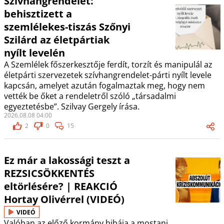
Szívhangrendelet:
behisztizett a
szemlélekes-tiszás Szőnyi
Szilárd az életpártiak
nyílt levelén
A Szemlélek főszerkesztője ferdít, torzít és manipulál az
életpárti szervezetek szívhangrendelet-párti nyílt levele
kapcsán, amelyet azután fogalmaztak meg, hogy nem
vették be őket a rendeletről szóló „társadalmi
egyeztetésbe”. Szilvay Gergely írása.
2026.08.08 04:00
2
0
15
Ez már a lakossági teszt a
REZSICSÖKKENTÉS
eltörlésére? | REAKCIÓ
Hortay Olivérrel (VIDEÓ)
VIDEÓ
Valóban az előző kormány hibája a mostani