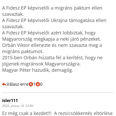
A Fidesz EP képviselői a migráns paktum ellen 
szavaztak.

A Fidesz EP képviselői Ukrajna támogatása ellen 
szavaztak.

A Fidesz EP képviselői azért lobbiztak, hogy 
Magyarország megkapja a neki járó pénzeket.

Orbán Viktor ellenezte és nem szavazta meg a 
migráns paktumot.

2015-ben Orbán húzatta fel a kerítést, hogy ne 
jöjjenek migránsok Magyarországra.

Magyar Péter hazudik, demagóg.

Válasz erre
1
0
isler111
2026. június 14. 22:40
Ez még csak a kezdet!!!  A rezsicsökkentés eltörlése 