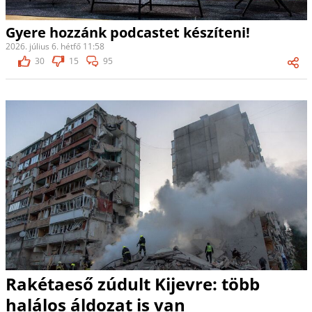
Gyere hozzánk podcastet készíteni!
2026. július 6. hétfő 11:58
30
15
95
Rakétaeső zúdult Kijevre: több
halálos áldozat is van