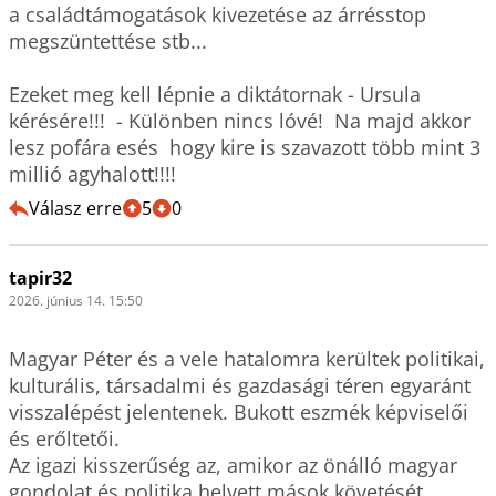
a családtámogatások kivezetése az árrésstop 
megszüntettése stb...

Ezeket meg kell lépnie a diktátornak - Ursula 
kérésére!!!  - Különben nincs lóvé!  Na majd akkor 
lesz pofára esés  hogy kire is szavazott több mint 3 
millió agyhalott!!!!
Válasz erre
5
0
tapir32
2026. június 14. 15:50
Magyar Péter és a vele hatalomra kerültek politikai, 
kulturális, társadalmi és gazdasági téren egyaránt 
visszalépést jelentenek. Bukott eszmék képviselői 
és erőltetői. 

Az igazi kisszerűség az, amikor az önálló magyar 
gondolat és politika helyett mások követését 