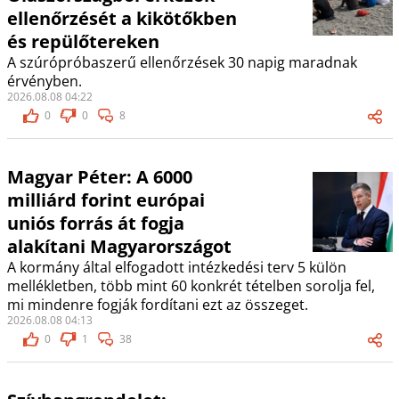
ellenőrzését a kikötőkben
és repülőtereken
A szúrópróbaszerű ellenőrzések 30 napig maradnak
érvényben.
2026.08.08 04:22
0
0
8
Magyar Péter: A 6000
milliárd forint európai
uniós forrás át fogja
alakítani Magyarországot
A kormány által elfogadott intézkedési terv 5 külön
mellékletben, több mint 60 konkrét tételben sorolja fel,
mi mindenre fogják fordítani ezt az összeget.
2026.08.08 04:13
0
1
38