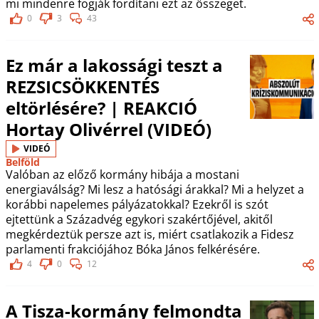
mi mindenre fogják fordítani ezt az összeget.
0
3
43
Ez már a lakossági teszt a
REZSICSÖKKENTÉS
eltörlésére? | REAKCIÓ
Hortay Olivérrel (VIDEÓ)
VIDEÓ
Belföld
Valóban az előző kormány hibája a mostani
energiaválság? Mi lesz a hatósági árakkal? Mi a helyzet a
korábbi napelemes pályázatokkal? Ezekről is szót
ejtettünk a Századvég egykori szakértőjével, akitől
megkérdeztük persze azt is, miért csatlakozik a Fidesz
parlamenti frakciójához Bóka János felkérésére.
4
0
12
A Tisza-kormány felmondta