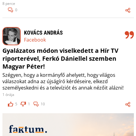
8 perce
0
KOVÁCS ANDRÁS
Facebook
Gyalázatos módon viselkedett a Hír TV
riporterével, Ferkó Dániellel szemben
Magyar Péter!
Szégyen, hogy a kormányfő ahelyett, hogy világos
válaszokat adna az újságíró kérdéseire, elkezd
személyeskedni és a televíziót és annak nézőit alázni!
1 órája
5
1
10