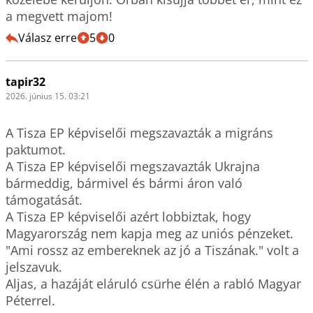
a megvett majom!
Válasz erre
5
0
tapir32
2026. június 15. 03:21
A Tisza EP képviselői megszavazták a migráns 
paktumot.

A Tisza EP képviselői megszavazták Ukrajna 
bármeddig, bármivel és bármi áron való 
támogatását.

A Tisza EP képviselői azért lobbiztak, hogy 
Magyarország nem kapja meg az uniós pénzeket.

"Ami rossz az embereknek az jó a Tiszának." volt a 
jelszavuk.

Aljas, a hazáját eláruló csürhe élén a rabló Magyar 
Péterrel.
