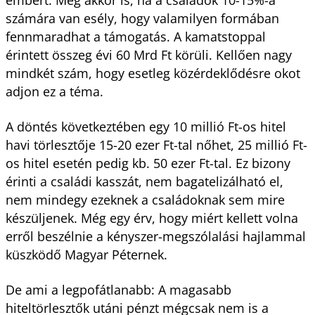
számára van esély, hogy valamilyen formában
fennmaradhat a támogatás. A kamatstoppal
érintett összeg évi 60 Mrd Ft körüli. Kellően nagy
mindkét szám, hogy esetleg közérdeklődésre okot
adjon ez a téma.
A döntés következtében egy 10 millió Ft-os hitel
havi törlesztője 15-20 ezer Ft-tal nőhet, 25 millió Ft-
os hitel esetén pedig kb. 50 ezer Ft-tal. Ez bizony
érinti a családi kasszát, nem bagatelizálható el,
nem mindegy ezeknek a családoknak sem mire
készüljenek. Még egy érv, hogy miért kellett volna
erről beszélnie a kényszer-megszólalási hajlammal
küszködő Magyar Péternek.
De ami a legpofátlanabb: A magasabb
hiteltörlesztők utáni pénzt mégcsak nem is a