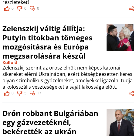
részleteket!
0
0
0
Zelenszkij váltig állítja:
Putyin titokban tömeges
mozgósításra és Európa
megzsarolására készül
Külföld
Zelenszkij szerint az orosz elnök nem képes katonai
sikereket elérni Ukrajnában, ezért kétségbeesetten keres
olyan szimbolikus győzelmeket, amelyekkel igazolni tudja
a kolosszális veszteségeket a saját lakossága előtt.
0
5
17
Drón robbant Bulgáriában
egy gázvezetéknél,
bekérették az ukrán