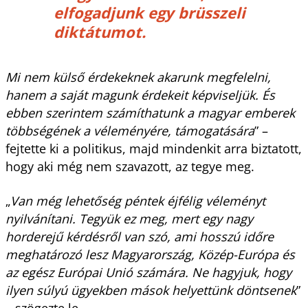
elfogadjunk egy brüsszeli
diktátumot.
Mi nem külső érdekeknek akarunk megfelelni,
hanem a saját magunk érdekeit képviseljük. És
ebben szerintem számíthatunk a magyar emberek
többségének a véleményére, támogatására
” –
fejtette ki a politikus, majd mindenkit arra biztatott,
hogy aki még nem szavazott, az tegye meg.
„
Van még lehetőség péntek éjfélig véleményt
nyilvánítani. Tegyük ez meg, mert egy nagy
horderejű kérdésről van szó, ami hosszú időre
meghatározó lesz Magyarország, Közép-Európa és
az egész Európai Unió számára. Ne hagyjuk, hogy
ilyen súlyú ügyekben mások helyettünk döntsenek
”
– szögezte le.