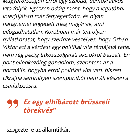
Magyarországon erről egy szabad, demokratikus
vita folyik. Egészen odáig ment, hogy a legutóbbi
interjújában már fenyegetőzött, és olyan
hangnemet engedett meg magának, ami
elfogadhatatlan. Korábban már tett olyan
nyilatkozatot, hogy szerinte veszélyes, hogy Orbán
Viktor ezt a kérdést egy politikai vita témájává tette,
nem rég pedig titkosszolgálati akciókról beszélt. Én
pont ellenkezőleg gondolom, szerintem az a
normális, hogyha erről politikai vita van, hiszen
Ukrajna semmilyen szempontból nem áll készen a
csatlakozásra.
Ez egy elhibázott brüsszeli
törekvés
”
– szögezte le az államtitkár.