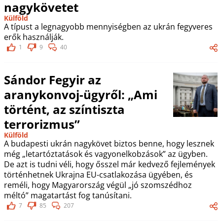
nagykövetet
Külföld
A típust a legnagyobb mennyiségben az ukrán fegyveres
erők használják.
1
9
40
Sándor Fegyir az
aranykonvoj-ügyről: „Ami
történt, az színtiszta
terrorizmus”
Külföld
A budapesti ukrán nagykövet biztos benne, hogy lesznek
még „letartóztatások és vagyonelkobzások” az ügyben.
De azt is tudni véli, hogy ősszel már kedvező fejlemények
történhetnek Ukrajna EU-csatlakozása ügyében, és
reméli, hogy Magyarország végül „jó szomszédhoz
méltó” magatartást fog tanúsítani.
7
85
207