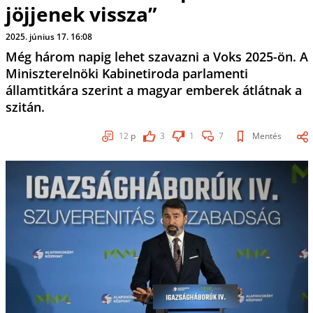
jöjjenek vissza”
2025. június 17. 16:08
Még három napig lehet szavazni a Voks 2025-ön. A
Miniszterelnöki Kabinetiroda parlamenti
államtitkára szerint a magyar emberek átlátnak a
szitán.
12
p
3
1
7
Mentés