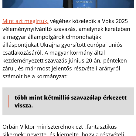
Mint azt megírtuk,
végéhez közeledik a Voks 2025
véleménynyilvánító szavazás, amelynek keretében
a magyar állampolgárok elmondhatják
álláspontjukat Ukrajna gyorsított európai uniós
csatlakozásáról. A magyar kormány által
kezdeményezett szavazás június 20-án, pénteken
zárul, és már most jelentős részvételi arányról
számolt be a kormányzat:
több mint kétmillió szavazólap érkezett
vissza.
Orbán Viktor miniszterelnök ezt „fantasztikus
sikernek” nevezte, és kiemelte, hogy a részvételi