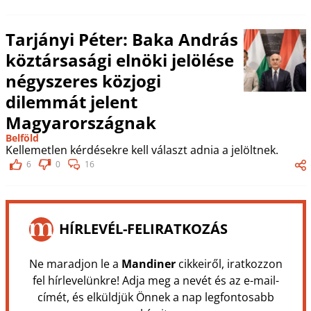
Tarjányi Péter: Baka András
köztársasági elnöki jelölése
négyszeres közjogi
dilemmát jelent
Magyarországnak
Belföld
Kellemetlen kérdésekre kell választ adnia a jelöltnek.
6
0
16
HÍRLEVÉL-FELIRATKOZÁS
Ne maradjon le a
Mandiner
cikkeiről, iratkozzon
fel hírlevelünkre! Adja meg a nevét és az e-mail-
címét, és elküldjük Önnek a nap legfontosabb