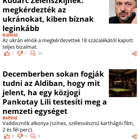
Kudarc Zelenszkijnek:
megkérdezték az
ukránokat, kiben bíznak
leginkább
Külföld
Az ukrán elnök a megkérdezettek 18 százalékától kapott
teljes bizalmat.
1
1
34
Decemberben sokan fogják
tudni az Aldiban, hogy mit
jelent, ha egy közjogi
Pankotay Lili testesíti meg a
nemzeti egységet
Belföld
Vaddisznók alkonya (színes, szélesvásznú karthágói film,
2 és fél perc).
8
0
6