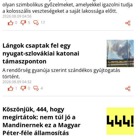
olyan szimbolikus győzelmeket, amelyekkel igazolni tudja
a kolosszális veszteségeket a saját lakossága előtt.
2026.08.09 04:56
0
5
17
Lángok csaptak fel egy
nyugat-szlovákiai katonai
támaszponton
A rendőrség gyanúja szerint szándékos gyújtogatás
történt.
2026.08.09 04:32
1
0
4
Köszönjük, 444, hogy
megírtátok: nem túl jó a
Mandinernek ez a Magyar
Péter-féle államosítás