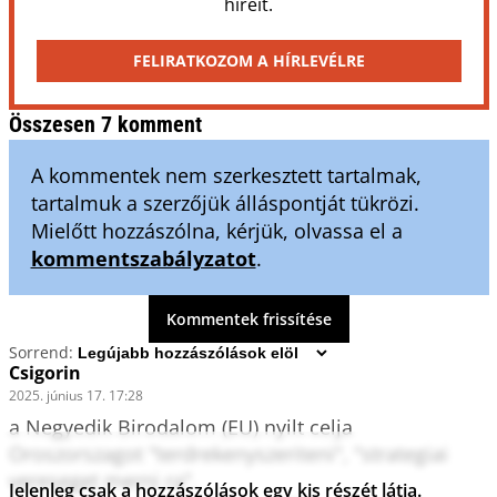
híreit.
FELIRATKOZOM A HÍRLEVÉLRE
Összesen 7 komment
A kommentek nem szerkesztett tartalmak,
tartalmuk a szerzőjük álláspontját tükrözi.
Mielőtt hozzászólna, kérjük, olvassa el a
kommentszabályzatot
.
Kommentek frissítése
Sorrend:
Csigorin
2025. június 17. 17:28
a Negyedik Birodalom (EU) nyilt celja 
Oroszorszagot "terdrekenyszeriteni", "strategiai 
vereseget merni ra".

Jelenleg csak a hozzászólások egy kis részét látja.