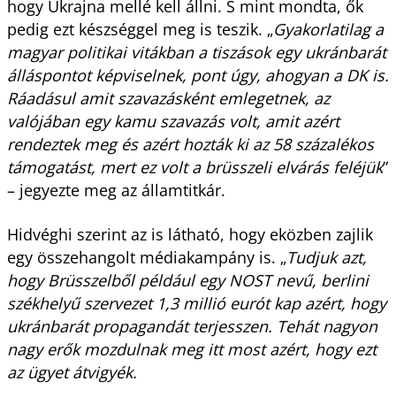
hogy Ukrajna mellé kell állni. S mint mondta, ők
pedig ezt készséggel meg is teszik. „
Gyakorlatilag a
magyar politikai vitákban a tiszások egy ukránbarát
álláspontot képviselnek, pont úgy, ahogyan a DK is.
Ráadásul amit szavazásként emlegetnek, az
valójában egy kamu szavazás volt, amit azért
rendeztek meg és azért hozták ki az 58 százalékos
támogatást, mert ez volt a brüsszeli elvárás feléjük
”
– jegyezte meg az államtitkár.
Hidvéghi szerint az is látható, hogy eközben zajlik
egy összehangolt médiakampány is. „
Tudjuk azt,
hogy Brüsszelből például egy NOST nevű, berlini
székhelyű szervezet 1,3 millió eurót kap azért, hogy
ukránbarát propagandát terjesszen. Tehát nagyon
nagy erők mozdulnak meg itt most azért, hogy ezt
az ügyet átvigyék.