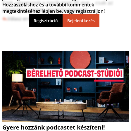
Ezek ugyanazok a nacik mint 85 eve... csak az 
Hozzászóláshoz és a további kommentek
ideologiat kentek ossze buzulassal
megtekintéséhez lépjen be, vagy regisztráljon!
Válasz erre
1
0
Regisztráció
Bejelentkezés
Gyere hozzánk podcastet készíteni!