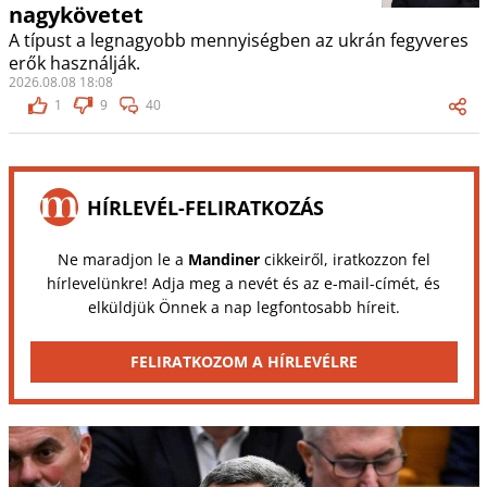
nagykövetet
A típust a legnagyobb mennyiségben az ukrán fegyveres
erők használják.
2026.08.08 18:08
1
9
40
HÍRLEVÉL-FELIRATKOZÁS
Ne maradjon le a
Mandiner
cikkeiről, iratkozzon fel
hírlevelünkre! Adja meg a nevét és az e-mail-címét, és
elküldjük Önnek a nap legfontosabb híreit.
FELIRATKOZOM A HÍRLEVÉLRE