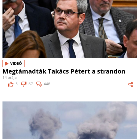
VIDEÓ
Megtámadták Takács Pétert a strandon
14 órája
5
67
448