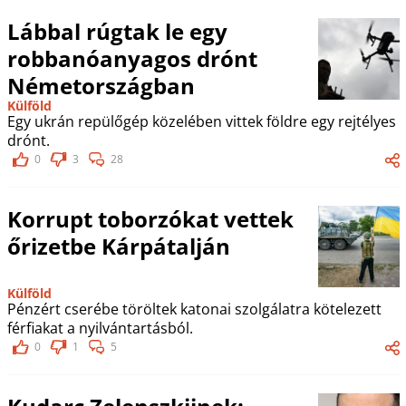
Lábbal rúgtak le egy
robbanóanyagos drónt
Németországban
Külföld
Egy ukrán repülőgép közelében vittek földre egy rejtélyes
drónt.
0
3
28
Korrupt toborzókat vettek
őrizetbe Kárpátalján
Külföld
Pénzért cserébe töröltek katonai szolgálatra kötelezett
férfiakat a nyilvántartásból.
0
1
5