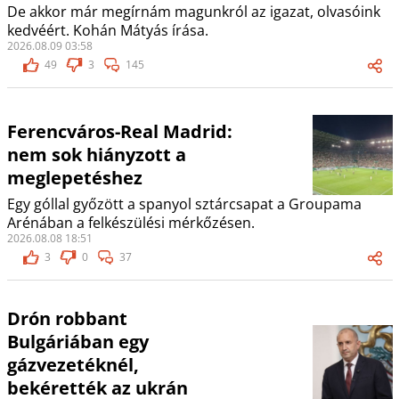
De akkor már megírnám magunkról az igazat, olvasóink
kedvéért. Kohán Mátyás írása.
2026.08.09 03:58
49
3
145
Ferencváros-Real Madrid:
nem sok hiányzott a
meglepetéshez
Egy góllal győzött a spanyol sztárcsapat a Groupama
Arénában a felkészülési mérkőzésen.
2026.08.08 18:51
3
0
37
Drón robbant
Bulgáriában egy
gázvezetéknél,
bekérették az ukrán