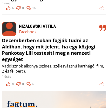
1 órája
6
0
16
NIZALOWSKI ATTILA
Facebook
Decemberben sokan fogják tudni az
Aldiban, hogy mit jelent, ha egy közjogi
Pankotay Lili testesíti meg a nemzeti
egységet
Vaddisznók alkonya (színes, szélesvásznú karthágói film,
2 és fél perc).
1 órája
8
0
6