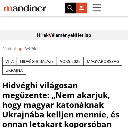
Hírek
Vélemények
Hetilap
Főoldal
Belföld
⬤
VITA
HIDVÉGHI BALÁZS
VOKS 2025
MAGYARORSZÁG
UKRAJNA
Hidvéghi világosan
megüzente: „Nem akarjuk,
hogy magyar katonáknak
Ukrajnába kelljen mennie, és
onnan letakart koporsóban