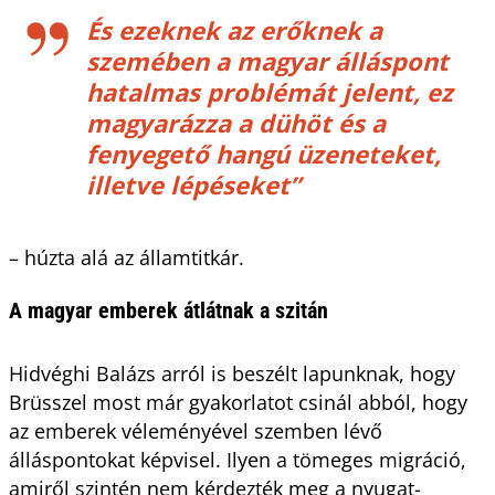
És ezeknek az erőknek a
szemében a magyar álláspont
hatalmas problémát jelent, ez
magyarázza a dühöt és a
fenyegető hangú üzeneteket,
illetve lépéseket
”
– húzta alá az államtitkár.
A magyar emberek átlátnak a szitán
Hidvéghi Balázs arról is beszélt lapunknak, hogy
Brüsszel most már gyakorlatot csinál abból, hogy
az emberek véleményével szemben lévő
álláspontokat képvisel. Ilyen a tömeges migráció,
amiről szintén nem kérdezték meg a nyugat-