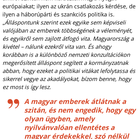
európaiakat; ilyen az ukrán csatlakozás kérdése, de
ilyen a háborúpárti és szankciós politika is.
„
Álláspontunk szerint ezek egyike sem képviseli
valójában az emberek többségének a véleményét,
és egyikről sem zajlott átfogó vita. Magyarország a
kivétel – nálunk ezekről vita van. És ahogy
korábban is a különböző nemzeti konzultációkon
megerősített álláspont segített a kormányzatnak
abban, hogy ezeket a politikai vitákat lefolytassa és
sikerrel vegye az akadályokat, bízom benne, hogy
ez most is így lesz.
A magyar emberek átlátnak a
szitán, és nem engedik, hogy egy
olyan ügyben, amely
nyilvánvalóan ellentétes a
magyar érdekekkel, szó nélkül