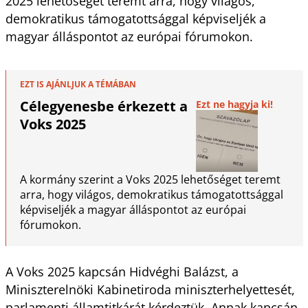
2025 lehetőséget teremt arra, hogy világos,
demokratikus támogatottsággal képviseljék a
magyar álláspontot az európai fórumokon.
EZT IS AJÁNLJUK A TÉMÁBAN
Célegyenesbe érkezett a
Ezt ne hagyja ki!
Voks 2025
A kormány szerint a Voks 2025 lehetőséget teremt
arra, hogy világos, demokratikus támogatottsággal
képviseljék a magyar álláspontot az európai
fórumokon.
A Voks 2025 kapcsán Hidvéghi Balázst, a
Miniszterelnöki Kabinetiroda miniszterhelyettesét,
parlamenti államtitkárát kérdeztük. Annak kapcsán,