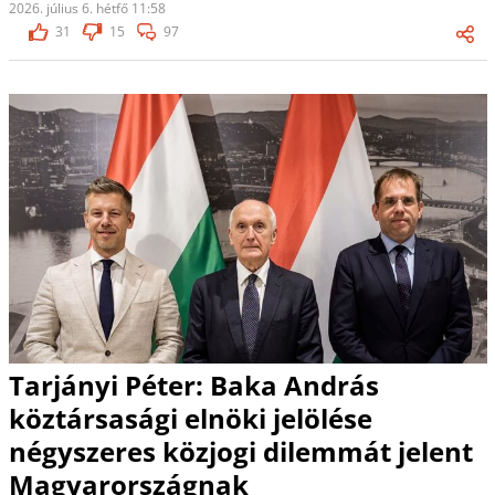
2026. július 6. hétfő 11:58
31
15
97
Tarjányi Péter: Baka András
köztársasági elnöki jelölése
négyszeres közjogi dilemmát jelent
Magyarországnak