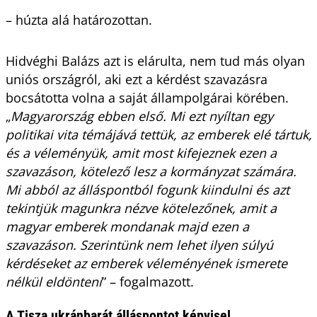
– húzta alá határozottan.
Hidvéghi Balázs azt is elárulta, nem tud más olyan
uniós országról, aki ezt a kérdést szavazásra
bocsátotta volna a saját állampolgárai körében.
„
Magyarország ebben első. Mi ezt nyíltan egy
politikai vita témájává tettük, az emberek elé tártuk,
és a véleményük, amit most kifejeznek ezen a
szavazáson, kötelező lesz a kormányzat számára.
Mi abból az álláspontból fogunk kiindulni és azt
tekintjük magunkra nézve kötelezőnek, amit a
magyar emberek mondanak majd ezen a
szavazáson. Szerintünk nem lehet ilyen súlyú
kérdéseket az emberek véleményének ismerete
nélkül eldönteni
” – fogalmazott.
A Tisza ukránbarát álláspontot képvisel