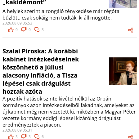
„kakidémont”
A helyiek szerint a rongáló ténykedése már régóta
bűzlött, csak sokáig nem tudták, ki áll mögötte.
2026.08.09 05:53
0
0
3
Szalai Piroska: A korábbi
kabinet intézkedéseinek
köszönhető a júliusi
alacsony infláció, a Tisza
lépései csak drágulást
hoztak azóta
A pozitív hatások szinte kivétel nélkül az Orbán-
kormányok azon intézkedéseiből fakadnak, amelyeket az
új kabinet még nem vezetett ki, miközben a Magyar Péter
vezette kormány eddigi lépései kizárólag drágulást
eredményeztek a piacon.
2026.08.09 05:31
3
3
6