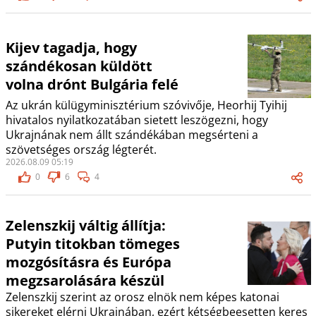
Kijev tagadja, hogy
szándékosan küldött
volna drónt Bulgária felé
Az ukrán külügyminisztérium szóvivője, Heorhij Tyihij
hivatalos nyilatkozatában sietett leszögezni, hogy
Ukrajnának nem állt szándékában megsérteni a
szövetséges ország légterét.
2026.08.09 05:19
0
6
4
Zelenszkij váltig állítja:
Putyin titokban tömeges
mozgósításra és Európa
megzsarolására készül
Zelenszkij szerint az orosz elnök nem képes katonai
sikereket elérni Ukrajnában, ezért kétségbeesetten keres