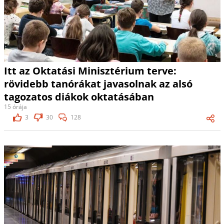
Itt az Oktatási Minisztérium terve:
rövidebb tanórákat javasolnak az alsó
tagozatos diákok oktatásában
15 órája
3
30
128