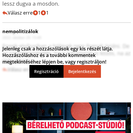
lessz dugva a mosdon.
Válasz erre
1
1
nempolitizálok
2022. október 29. 15:49
Ennek elsősorban a hölgyek nem fognak örülni. De 
Jelenleg csak a hozzászólások egy kis részét látja.
ez szemfényvesztés, ha a zuhanyozó is közös, na az 
Hozzászóláshoz és a további kommentek
már valami.
megtekintéséhez lépjen be, vagy regisztráljon!
Válasz erre
2
0
Regisztráció
Bejelentkezés