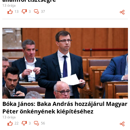
13 órája
13
3
37
Bóka János: Baka András hozzájárul Magyar
Péter önkényének kiépítéséhez
13 órája
22
3
56