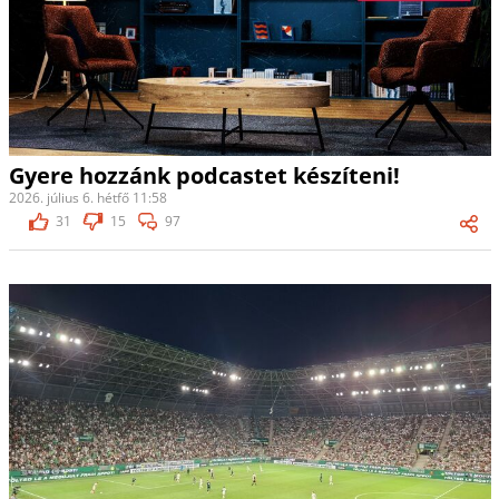
Gyere hozzánk podcastet készíteni!
2026. július 6. hétfő 11:58
31
15
97