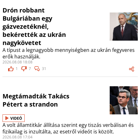
Drón robbant
Bulgáriában egy
gázvezetéknél,
bekérették az ukrán
nagykövetet
A típust a legnagyobb mennyiségben az ukrán fegyveres
erők használják.
2026.08.08 18:08
1
7
31
Megtámadták Takács
Pétert a strandon
VIDEÓ
A volt államtitkár állítása szerint egy tiszás verbálisan és
fizikailag is inzultálta, az esetről videót is közölt.
2026.08.08 17:04