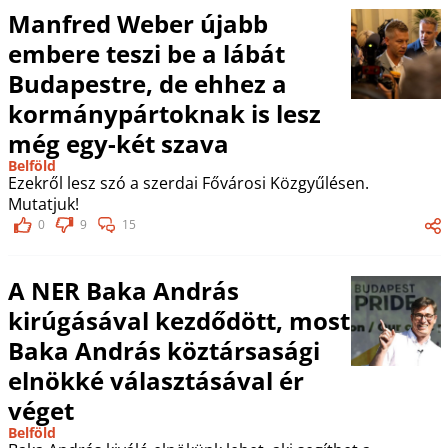
Manfred Weber újabb
embere teszi be a lábát
Budapestre, de ehhez a
kormánypártoknak is lesz
még egy-két szava
Belföld
Ezekről lesz szó a szerdai Fővárosi Közgyűlésen.
Mutatjuk!
0
9
15
A NER Baka András
kirúgásával kezdődött, most
Baka András köztársasági
elnökké választásával ér
véget
Belföld