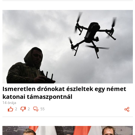
Ismeretlen drónokat észleltek egy német
katonai támaszpontnál
14 órája
2
2
55