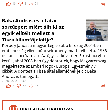
16
8
91
Baka András és a tatai
sortűzper: miért állt ki az
egyik elítélt mellett a
Tisza államfőjelöltje?
Korbely Jánost a magyar Legfelsőbb Bíróság 2001-ben
emberiesség elleni bűncselekmény miatt ítélte el az 1956-
os tatai sortűz miatt. Az ügy ezt követően Strasbourgba
került, ahol 2008-ban úgy döntöttek, hogy Magyarország
megsértette az Emberi Jogok Európai Egyezmény 7.
cikkét. A döntést a Tisza által államfőnek jelölt Baka
András is támogatta.
2026.08.08 13:30
2
52
371
HÍRLEVÉL-FELIRATKOZÁS