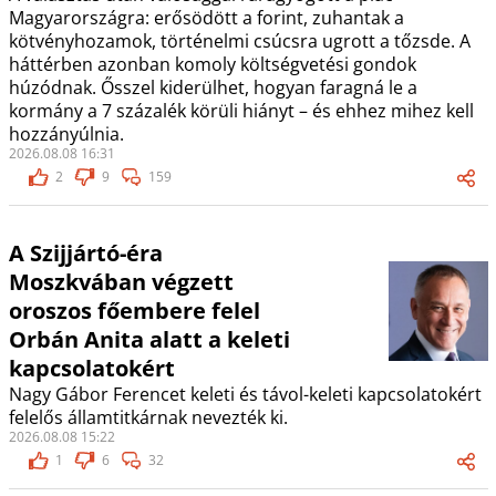
Magyarországra: erősödött a forint, zuhantak a
kötvényhozamok, történelmi csúcsra ugrott a tőzsde. A
háttérben azonban komoly költségvetési gondok
húzódnak. Ősszel kiderülhet, hogyan faragná le a
kormány a 7 százalék körüli hiányt – és ehhez mihez kell
hozzányúlnia.
2026.08.08 16:31
2
9
159
A Szijjártó-éra
Moszkvában végzett
oroszos főembere felel
Orbán Anita alatt a keleti
kapcsolatokért
Nagy Gábor Ferencet keleti és távol-keleti kapcsolatokért
felelős államtitkárnak nevezték ki.
2026.08.08 15:22
1
6
32