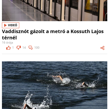
VIDEÓ
Vaddisznót gázolt a metró a Kossuth Lajos
térnél
16 órája
1
14
100