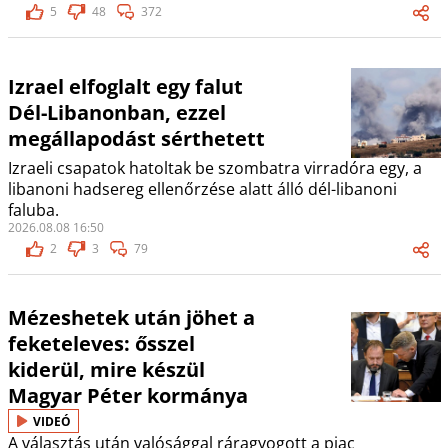
5
48
372
Izrael elfoglalt egy falut
Dél-Libanonban, ezzel
megállapodást sérthetett
Izraeli csapatok hatoltak be szombatra virradóra egy, a
libanoni hadsereg ellenőrzése alatt álló dél-libanoni
faluba.
2026.08.08 16:50
2
3
79
Mézeshetek után jöhet a
feketeleves: ősszel
kiderül, mire készül
Magyar Péter kormánya
VIDEÓ
A választás után valósággal ráragyogott a piac