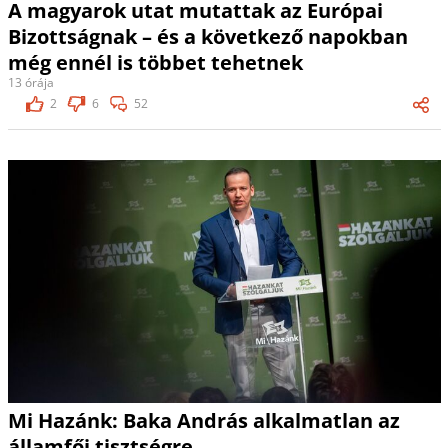
A magyarok utat mutattak az Európai
Bizottságnak – és a következő napokban
még ennél is többet tehetnek
13 órája
2
6
52
Mi Hazánk: Baka András alkalmatlan az
államfői tisztségre