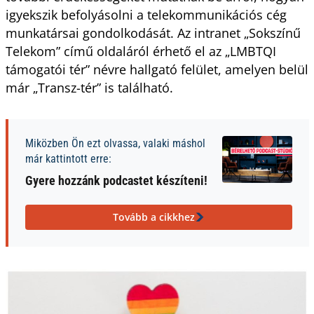
igyekszik befolyásolni a telekommunikációs cég
munkatársai gondolkodását. Az intranet „Sokszínű
Telekom” című oldaláról érhető el az „LMBTQI
támogatói tér” névre hallgató felület, amelyen belül
már „Transz-tér” is található.
Miközben Ön ezt olvassa, valaki máshol
már kattintott erre:
Gyere hozzánk podcastet készíteni!
Tovább a cikkhez