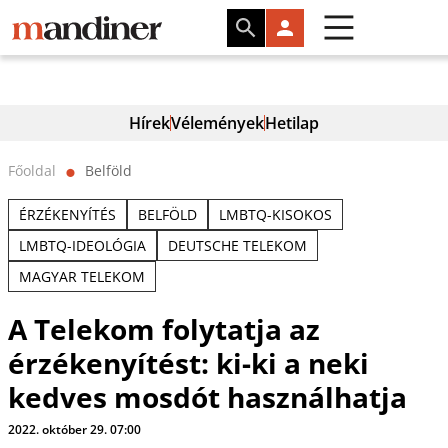
Hírek
Vélemények
Hetilap
Főoldal
Belföld
⬤
ÉRZÉKENYÍTÉS
BELFÖLD
LMBTQ-KISOKOS
LMBTQ-IDEOLÓGIA
DEUTSCHE TELEKOM
MAGYAR TELEKOM
A Telekom folytatja az
érzékenyítést: ki-ki a neki
kedves mosdót használhatja
2022. október 29. 07:00