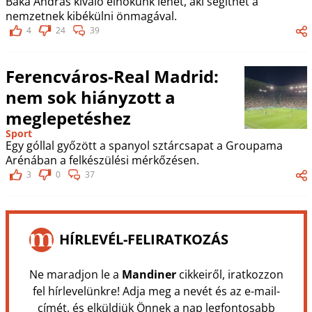
Baka András kiváló elnökünk lehet, aki segíthet a
nemzetnek kibékülni önmagával.
4
24
39
Ferencváros-Real Madrid:
nem sok hiányzott a
meglepetéshez
Sport
Egy góllal győzött a spanyol sztárcsapat a Groupama
Arénában a felkészülési mérkőzésen.
3
0
37
HÍRLEVÉL-FELIRATKOZÁS
Ne maradjon le a
Mandiner
cikkeiről, iratkozzon
fel hírlevelünkre! Adja meg a nevét és az e-mail-
címét, és elküldjük Önnek a nap legfontosabb