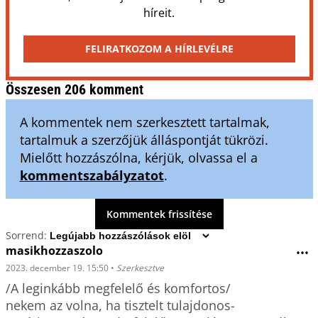
híreit.
FELIRATKOZOM A HÍRLEVÉLRE
Összesen 206 komment
A kommentek nem szerkesztett tartalmak,
tartalmuk a szerzőjük álláspontját tükrözi.
Mielőtt hozzászólna, kérjük, olvassa el a
kommentszabályzatot
.
Kommentek frissítése
Sorrend:
masikhozzaszolo
•••
2023. december 19. 15:50
•
Szerkesztve
/A leginkább megfelelő és komfortos/

nekem az volna, ha tisztelt tulajdonos-