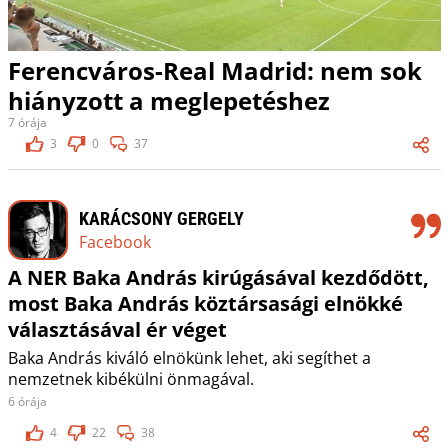
Ferencváros-Real Madrid: nem sok
hiányzott a meglepetéshez
7 órája
3
0
37
KARÁCSONY GERGELY
Facebook
A NER Baka András kirúgásával kezdődött,
most Baka András köztársasági elnökké
választásával ér véget
Baka András kiváló elnökünk lehet, aki segíthet a
nemzetnek kibékülni önmagával.
6 órája
4
22
38