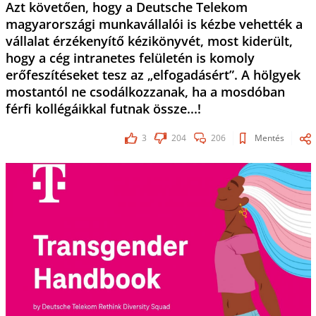
Azt követően, hogy a Deutsche Telekom
magyarországi munkavállalói is kézbe vehették a
vállalat érzékenyítő kézikönyvét, most kiderült,
hogy a cég intranetes felületén is komoly
erőfeszítéseket tesz az „elfogadásért”. A hölgyek
mostantól ne csodálkozzanak, ha a mosdóban
férfi kollégáikkal futnak össze...!
3
204
206
Mentés