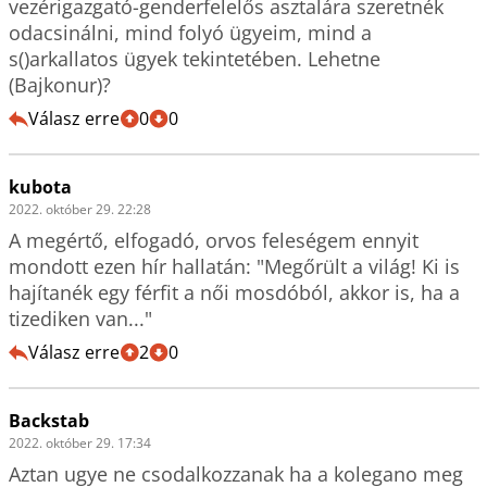
vezérigazgató-genderfelelős asztalára szeretnék 
odacsinálni, mind folyó ügyeim, mind a 
s()arkallatos ügyek tekintetében. Lehetne 
(Bajkonur)?
Válasz erre
0
0
kubota
2022. október 29. 22:28
A megértő, elfogadó, orvos feleségem ennyit 
mondott ezen hír hallatán: "Megőrült a világ! Ki is 
hajítanék egy férfit a női mosdóból, akkor is, ha a 
tizediken van..."
Válasz erre
2
0
Backstab
2022. október 29. 17:34
Aztan ugye ne csodalkozzanak ha a kolegano meg 