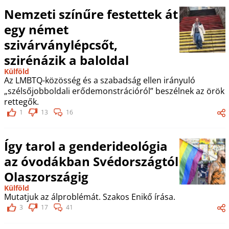
Nemzeti színűre festettek át
egy német
szivárványlépcsőt,
szirénázik a baloldal
Külföld
Az LMBTQ-közösség és a szabadság ellen irányuló
„szélsőjobboldali erődemonstrációról” beszélnek az örök
rettegők.
1
13
16
Így tarol a genderideológia
az óvodákban Svédországtól
Olaszországig
Külföld
Mutatjuk az álproblémát. Szakos Enikő írása.
3
17
41