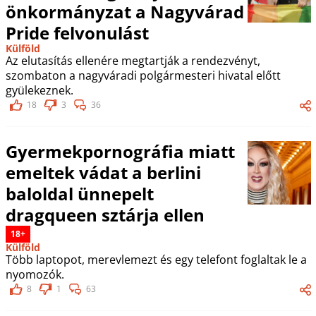
önkormányzat a Nagyvárad
Pride felvonulást
Külföld
Az elutasítás ellenére megtartják a rendezvényt,
szombaton a nagyváradi polgármesteri hivatal előtt
gyülekeznek.
18
3
36
Gyermekpornográfia miatt
emeltek vádat a berlini
baloldal ünnepelt
dragqueen sztárja ellen
18+
Külföld
Több laptopot, merevlemezt és egy telefont foglaltak le a
nyomozók.
8
1
63