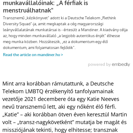
Mint arra korábban rámutattunk, a Deutsche
Telekom LMBTQ érzékenyítő tanfolyamainak
vezetője 2021 decembere óta egy Katie Neeves
nevű transznemű lett, aki egy nőként élő férfi.
„Katie” – aki korábban ötven éven keresztül Martin
volt – „transz-nagykövetként” mutatja be magát és
missziójának tekinti, hogy elhitesse; transznak