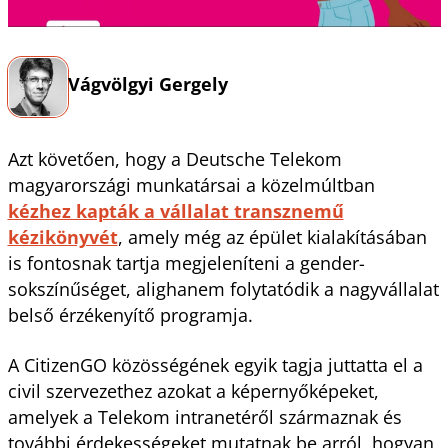
Vágvölgyi Gergely
Azt követően, hogy a Deutsche Telekom
magyarországi munkatársai a közelmúltban
kézhez kapták a vállalat transznemű
kézikönyvét
, amely még az épület kialakításában
is fontosnak tartja megjeleníteni a gender-
sokszínűséget, alighanem folytatódik a nagyvállalat
belső érzékenyítő programja.
A CitizenGO közösségének egyik tagja juttatta el a
civil szervezethez azokat a képernyőképeket,
amelyek a Telekom intranetéről származnak és
további érdekességeket mutatnak be arról, hogyan