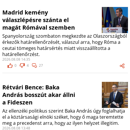
Madrid kemény
válaszlépésre szánta el
magát Rómával szemben
Spanyolország szombaton megkezdte az Olaszországból
érkezők határellenőrzését, válaszul arra, hogy Róma a
ceutai tömeges határsértés miatt visszaállította a
határellenőrzést.
2026.08.08 14:35
0
4
27
Rétvári Bence: Baka
András bosszút akar állni
a Fideszen
Az ellenzéki politikus szerint Baka András úgy foglalhatja
el a köztársasági elnöki széket, hogy ő maga teremtette
meg a precedenst arra, hogy az ilyen helyzet illegitim.
2026.08.08 13:48