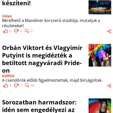
készíteni!
Videó
Bérelhető a Mandiner korszerű stúdiója, mutatjuk a
részleteket!
0
0
0
Orbán Viktort és Vlagyimir
Putyint is megidézték a
betiltott nagyváradi Pride-
on
Külföld
A csendőrök előbb figyelmeztettek, majd bírságoltak.
6
1
40
Sorozatban harmadszor:
idén sem engedélyezi az