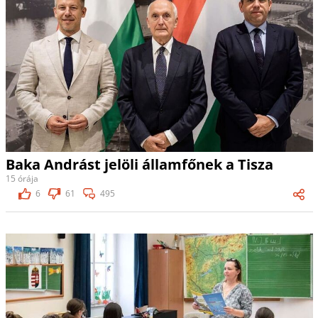
Baka Andrást jelöli államfőnek a Tisza
15 órája
6
61
495