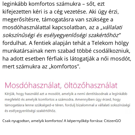
leginkább komfortos számukra – sőt, ezt
kifejezetten kéri is a cég vezetése. Aki úgy érzi,
megerősítésre, támogatásra van szüksége a
mosdóhasználattal kapcsolatban, az a
„vállalati
sokszínűségi és esélyegyenlőségi szakértőhöz”
fordulhat. A fentiek alapján tehát a Telekom hölgy
munkatársainak nem szabad többé csodálkozniuk,
ha adott esetben férfiak is látogatják a női mosdót,
mert számukra az „komfortos”.
Csak nyugodtan, amelyik komfortos! A képernyőkép forrása: CitizenGO