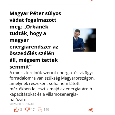
Magyar Péter súlyos
vádat fogalmazott
meg: „Orbánék
tudták, hogy a
magyar
energiarendszer az
összedőlés szélén
áll, mégsem tettek
semmit”
A miniszterelnök szerint energia- és vízügyi
forradalomra van szükség Magyarországon,
amelynek részeként soha nem látott
mértékben fejlesztik majd az energiatároló-
kapacitásokat és a villamosenergia-
hálózatot.
2026.08.06 16:48
3
17
140