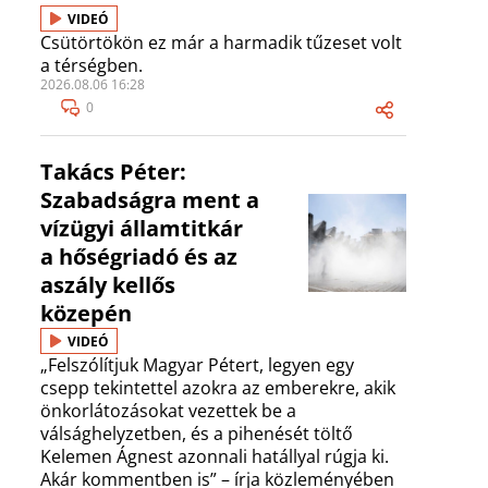
VIDEÓ
Csütörtökön ez már a harmadik tűzeset volt
a térségben.
2026.08.06 16:28
0
Takács Péter:
Szabadságra ment a
vízügyi államtitkár
a hőségriadó és az
aszály kellős
közepén
VIDEÓ
„Felszólítjuk Magyar Pétert, legyen egy
csepp tekintettel azokra az emberekre, akik
önkorlátozásokat vezettek be a
válsághelyzetben, és a pihenését töltő
Kelemen Ágnest azonnali hatállyal rúgja ki.
Akár kommentben is” – írja közleményében