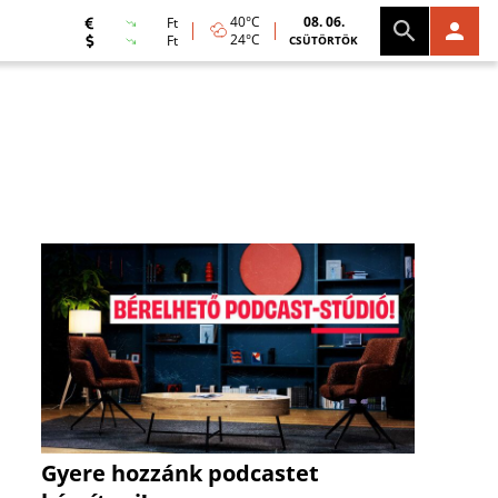
40°C
08. 06.
Ft
24°C
Ft
CSÜTÖRTÖK
Gyere hozzánk podcastet