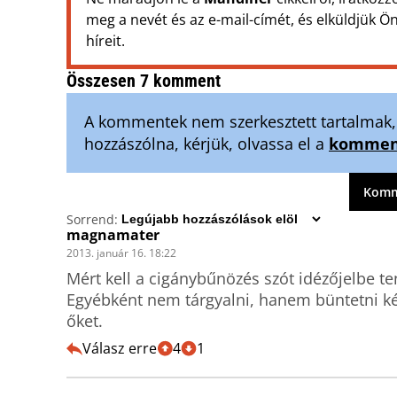
meg a nevét és az e-mail-címét, és elküldjük 
híreit.
Összesen 7 komment
A kommentek nem szerkesztett tartalmak, t
hozzászólna, kérjük, olvassa el a
komment
Komme
Sorrend:
magnamater
2013. január 16. 18:22
Mért kell a cigánybűnözés szót idézőjelbe ten
Egyébként nem tárgyalni, hanem büntetni kéne,
őket.
Válasz erre
4
1