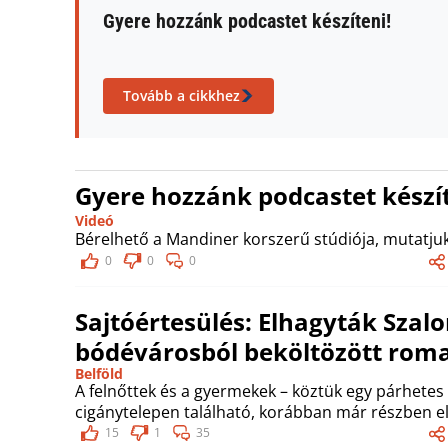
Gyere hozzánk podcastet készíteni!
Tovább a cikkhez
Gyere hozzánk podcastet készít
Videó
Bérelhető a Mandiner korszerű stúdiója, mutatjuk
0
0
0
Sajtóértesülés: Elhagyták Szalon
bódévárosból beköltözött rom
Belföld
A felnőttek és a gyermekek – köztük egy párhetes
cigánytelepen található, korábban már részben e
15
1
35