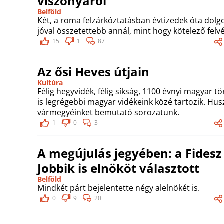
viszonyáról
Belföld
Két, a roma felzárkóztatásban évtizedek óta dol
jóval összetettebb annál, mint hogy kötelező felv
15
1
87
Az ősi Heves útjain
Kultúra
Félig hegyvidék, félig síkság, 1100 évnyi magyar 
is legrégebbi magyar vidékeink közé tartozik. Hus
vármegyéinket bemutató sorozatunk.
1
0
3
A megújulás jegyében: a Fides
Jobbik is elnököt választott
Belföld
Mindkét párt bejelentette négy alelnökét is.
0
9
20