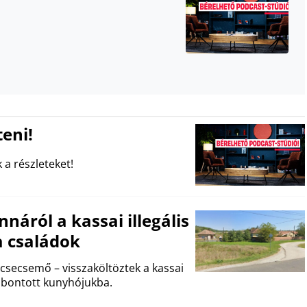
eni!
 a részleteket!
náról a kassai illegális
a családok
 csecsemő – visszaköltöztek a kassai
lbontott kunyhójukba.