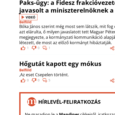
Paks-ügy: a Fidesz frakcióvezet
javasolt a miniszterelnöknek 
VIDEÓ
Belföld
Bóka János szerint még most sem látszik, mit fog
azt elárulta, ő milyen javaslatott tett Magyar Péte
megjegyezte, a kormányzati kommunikáció alapjá
létezett, de most az előző kormányt hibáztatják.
1
0
1
Hőgutát kapott egy mókus
Belföld
,Az eset Csepelen történt.
0
0
5
HÍRLEVÉL-FELIRATKOZÁS
Ne maradjon le a
Mandiner
cikkeiről, iratkozz