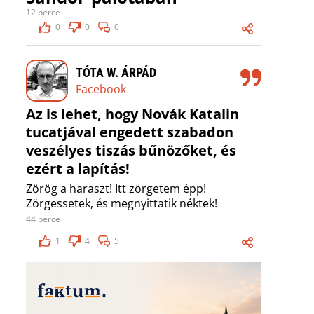
12 perce
0
0
0
TÓTA W. ÁRPÁD
Facebook
Az is lehet, hogy Novák Katalin
tucatjával engedett szabadon
veszélyes tiszás bűnözőket, és
ezért a lapítás!
Zörög a haraszt! Itt zörgetem épp!
Zörgessetek, és megnyittatik néktek!
44 perce
1
4
5