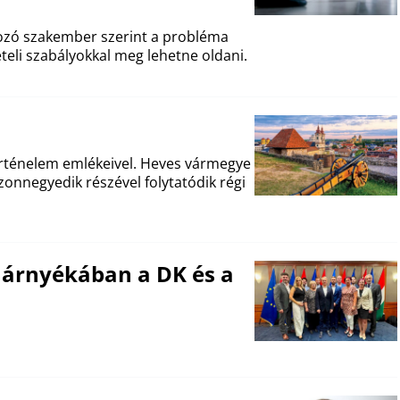
gozó szakember szerint a probléma
ételi szabályokkal meg lehetne oldani.
történelem emlékeivel. Heves vármegye
zonnegyedik részével folytatódik régi
z árnyékában a DK és a