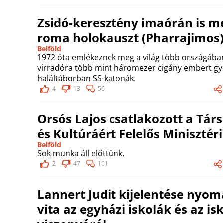
Zsidó-keresztény imaórán is 
roma holokauszt (Pharrajimos)
Belföld
1972 óta emlékeznek meg a világ több országában
virradóra több mint háromezer cigány embert gyi
haláltáborban SS-katonák.
4
13
56
Orsós Lajos csatlakozott a Tár
és Kultúráért Felelős Miniszté
Belföld
Sok munka áll előttünk.
2
47
101
Lannert Judit kijelentése nyom
vita az egyházi iskolák és az is