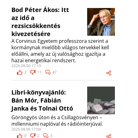
Bod Péter Ákos: Itt
az idő a
rezsicsökkentés
kivezetésére
A Corvinus Egyetem professzora szerint a
kormánynak mielőbb világos tervekkel kell
előállni, amely az új valósághoz igazítja a
hazai energetikai rendszert.
2026.08.06 17:19
2
11
47
Libri-könyvajánló:
Bán Mór, Fábián
Janka és Tolnai Ottó
Göröngyös úton és a Csillagösvényen –
millenniumi naplóval és rádióinterjúval.
2026.08.06 17:04
0
2
3