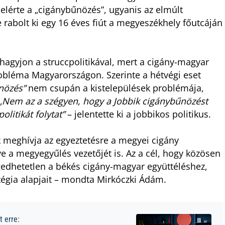
elérte a „cigánybűnözés”, ugyanis az elmúlt
 rabolt ki egy 16 éves fiút a megyeszékhely főutcáján
elhagyjon a struccpolitikával, mert a cigány-magyar
obléma Magyarországon. Szerinte a hétvégi eset
nözés”
nem csupán a kistelepülések problémája,
„Nem az a szégyen, hogy a Jobbik cigánybűnözést
litikát folytat”
– jelentette ki a jobbikos politikus.
k meghívja az egyeztetésre a megyei cigány
e a megyegyűlés vezetőjét is. Az a cél, hogy közösen
edhetetlen a békés cigány-magyar együttéléshez,
atégia alapjait – mondta Mirkóczki Ádám.
 erre: