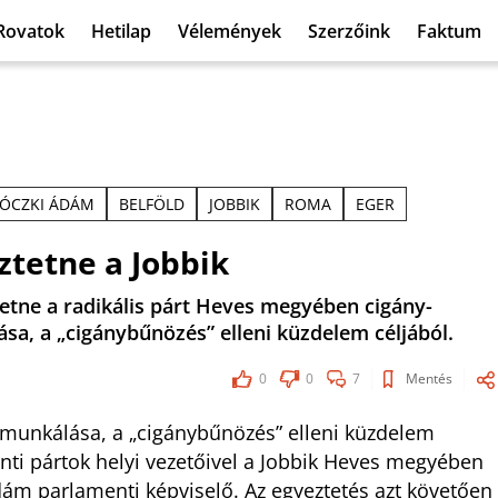
Rovatok
Hetilap
Vélemények
Szerzőink
Faktum
ÓCZKI ÁDÁM
BELFÖLD
JOBBIK
ROMA
EGER
ztetne a Jobbik
tetne a radikális párt Heves megyében cigány-
sa, a „cigánybűnözés” elleni küzdelem céljából.
0
0
7
Mentés
kimunkálása, a „cigánybűnözés” elleni küzdelem
nti pártok helyi vezetőivel a Jobbik Heves megyében
dám parlamenti képviselő. Az egyeztetés azt követően