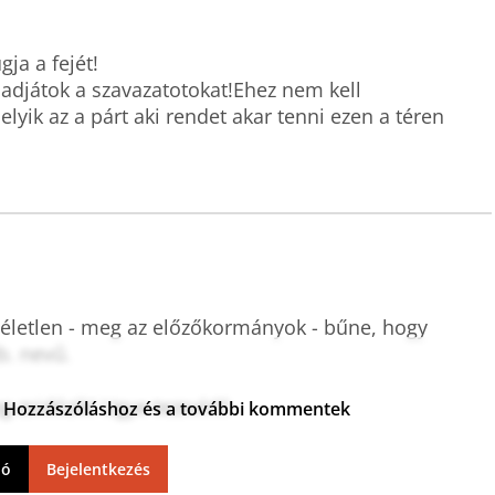
a a fejét!

adjátok a szavazatotokat!Ehez nem kell 
lyik az a párt aki rendet akar tenni ezen a téren 
letlen - meg az előzőkormányok - bűne, hogy 
. nevű.

zsidózik! Ugye tezsvír!!!
ja. Hozzászóláshoz és a további kommentek
ió
Bejelentkezés