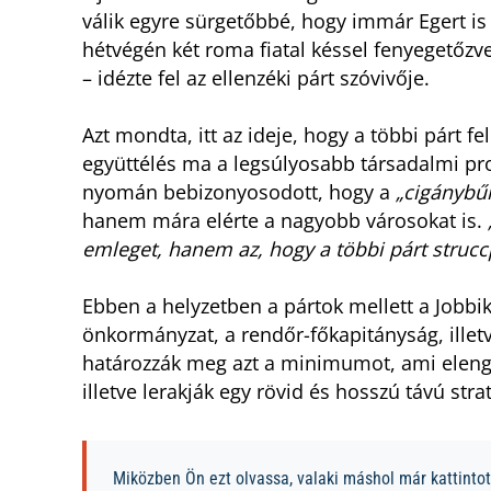
válik egyre sürgetőbbé, hogy immár Egert is 
hétvégén két roma fiatal késsel fenyegetőzve
– idézte fel az ellenzéki párt szóvivője.
Azt mondta, itt az ideje, hogy a többi párt f
együttélés ma a legsúlyosabb társadalmi pr
nyomán bebizonyosodott, hogy a
„cigánybű
hanem mára elérte a nagyobb városokat is.
emleget, hanem az, hogy a többi párt struccpo
Ebben a helyzetben a pártok mellett a Jobbi
önkormányzat, a rendőr-főkapitányság, illetv
határozzák meg azt a minimumot, ami eleng
illetve lerakják egy rövid és hosszú távú str
Miközben Ön ezt olvassa, valaki máshol már kattintott