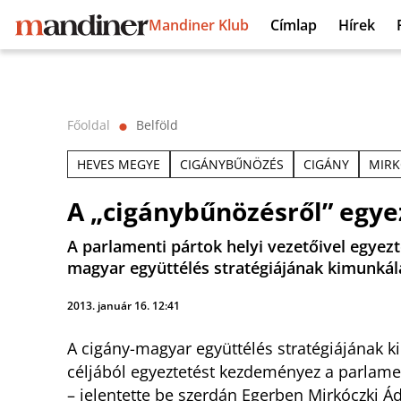
Mandiner Klub
Címlap
Hírek
Főoldal
Belföld
⬤
HEVES MEGYE
CIGÁNYBŰNÖZÉS
CIGÁNY
MIRK
A „cigánybűnözésről” egye
A parlamenti pártok helyi vezetőivel egyez
magyar együttélés stratégiájának kimunkálá
2013. január 16. 12:41
A cigány-magyar együttélés stratégiájának 
céljából egyeztetést kezdeményez a parlame
– jelentette be szerdán Egerben Mirkóczki Á