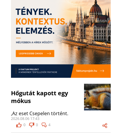
Hőgutát kapott egy
mókus
,Az eset Csepelen történt.
2026.08.06 17:43
0
0
4