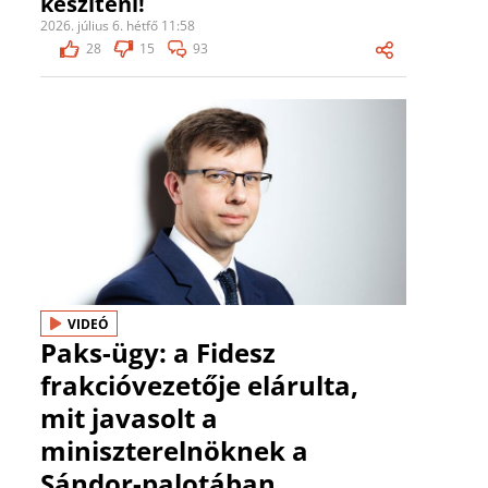
készíteni!
2026. július 6. hétfő 11:58
28
15
93
VIDEÓ
Paks-ügy: a Fidesz
frakcióvezetője elárulta,
mit javasolt a
miniszterelnöknek a
Sándor-palotában