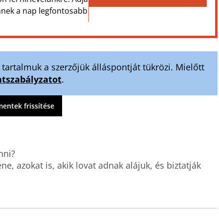
Önnek a nap legfontosabb
artalmuk a szerzőjük álláspontját tükrözi. Mielőtt
szabályzatot
.
ntek frissítése
ni?

 azokat is, akik lovat adnak alájuk, és biztatják 