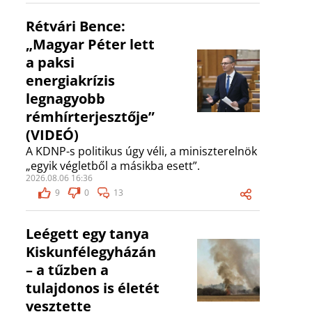
Rétvári Bence:
„Magyar Péter lett
a paksi
energiakrízis
legnagyobb
rémhírterjesztője”
(VIDEÓ)
A KDNP-s politikus úgy véli, a miniszterelnök
„egyik végletből a másikba esett”.
2026.08.06 16:36
9
0
13
Leégett egy tanya
Kiskunfélegyházán
– a tűzben a
tulajdonos is életét
vesztette