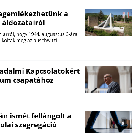
megemlékezhetünk a
 áldozatairól
 arról, hogy 1944. augusztus 3-ára
lkoltak meg az auschwitzi
sadalmi Kapcsolatokért
rium csapatához
án ismét fellángolt a
kolai szegregáció