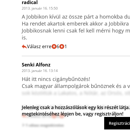
radical
2013. január 16. 15:50
A Jobbikon kívül az össze párt a homokba dugj
Ha rendet akartok emberek akkor a Jobbikra 
Jobbikosnak lenni csak fel kell mérni hogy me
is.
Válasz erre
6
1
Senki Alfonz
2013. január 16. 13:14
Hát itt nincs cigánybűnözés!

Csak magyar állampolgárok bűnöznek és a vé
sok közöttük a Lakatos, a Nótár, az Orsós, stb
Hogy itten mindig mindenki cuigányozik, meg 
Jelenleg csak a hozzászólások egy kis részét lát
megtekintéséhez lépjen be, vagy regisztráljon!
Válasz erre
6
1
Regisztrác
1 válasz megtekintése