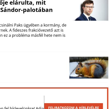
ője elárulta, mit
a Sándor-palotában
 csinálni Paks ügyében a kormány, de
rnek. A fideszes frakcióvezető azt is
n ez a probléma másfél hete nem is
FELIRATKOZOM A HÍRLEVÉLRE
on fel hírlevelünkre! Adja