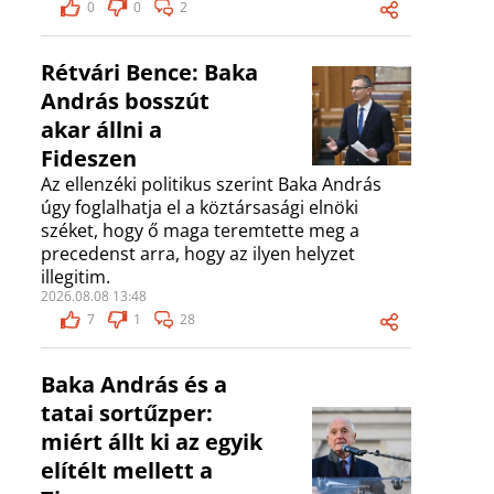
0
0
2
Rétvári Bence: Baka
András bosszút
akar állni a
Fideszen
Az ellenzéki politikus szerint Baka András
úgy foglalhatja el a köztársasági elnöki
széket, hogy ő maga teremtette meg a
precedenst arra, hogy az ilyen helyzet
illegitim.
2026.08.08 13:48
7
1
28
Baka András és a
tatai sortűzper:
miért állt ki az egyik
elítélt mellett a