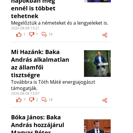
napokban még
ennél is többet
tehetnek
Megelőztük a németeket és a lengyeleket is.
2026.08.08 13:21
1
1
19
Mi Hazánk: Baka
András alkalmatlan
az államfői
tisztségre
Továbbra is Tóth Máté energiajogászt
támogatják.
2026.08.08 13:07
7
2
18
Bóka János: Baka
András hozzájárul
Magyar Péter