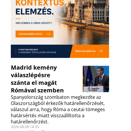
Madrid kemény
válaszlépésre
szánta el magát
Rómával szemben
Spanyolország szombaton megkezdte az
Olaszországból érkezők határellenőrzését,
válaszul arra, hogy Róma a ceutai tömeges
határsértés miatt visszaállította a
határellenőrzést.
2026.08.08 14:35