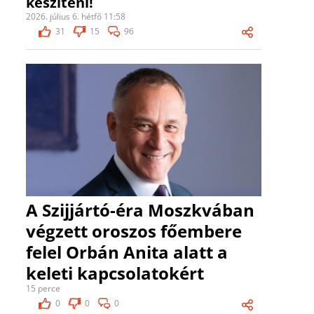
készíteni!
2026. július 6. hétfő 11:58
31
15
96
A Szijjártó-éra Moszkvában
végzett oroszos főembere
felel Orbán Anita alatt a
keleti kapcsolatokért
15 perce
0
0
0