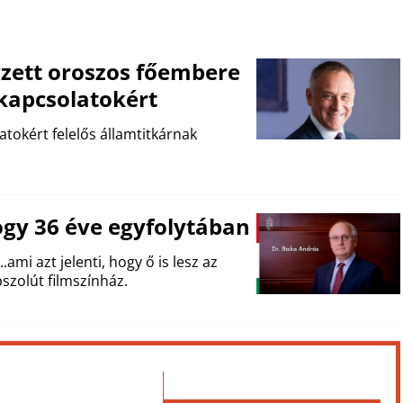
gzett oroszos főembere
i kapcsolatokért
atokért felelős államtitkárnak
gy 36 éve egyfolytában
.ami azt jelenti, hogy ő is lesz az
szolút filmszínház.