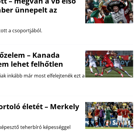
ott – megvan a vb első
mber ünnepelt az
tt a csoportjából.
győzelem – Kanada
em lehet felhőtlen
riak inkább már most elfelejtenék ezt a
ortoló életét – Merkely
lképesztő teherbíró képességgel