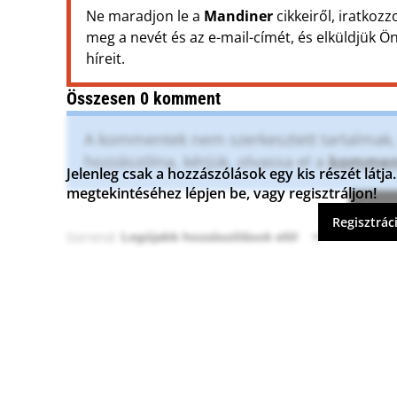
Ne maradjon le a
Mandiner
cikkeiről, iratkozz
meg a nevét és az e-mail-címét, és elküldjük 
híreit.
Összesen 0 komment
A kommentek nem szerkesztett tartalmak, t
hozzászólna, kérjük, olvassa el a
komment
Jelenleg csak a hozzászólások egy kis részét lát
megtekintéséhez lépjen be, vagy regisztráljon!
Komme
Regisztrác
Sorrend: