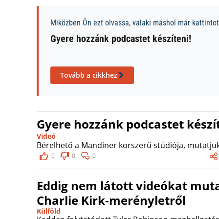
Miközben Ön ezt olvassa, valaki máshol már kattintott
Gyere hozzánk podcastet készíteni!
Tovább a cikkhez
Gyere hozzánk podcastet készít
Videó
Bérelhető a Mandiner korszerű stúdiója, mutatjuk
0
0
0
Eddig nem látott videókat muta
Charlie Kirk-merényletről
Külföld