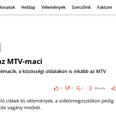
Rovatok
Hetilap
Vélemények
Szerzőink
Faktum
az MTV-maci
vémacik, a közösségi oldalakon is inkább az MTV
0
0
0
Mentés
záló cikkek és vélemények, a videómegosztókon pedig
ábbi vagány medvéi.