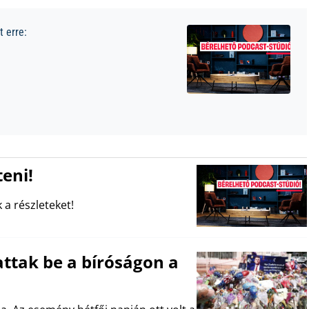
 erre:
eni!
 a részleteket!
ttak be a bíróságon a