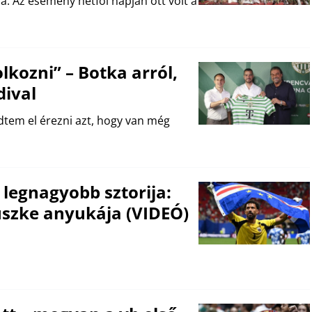
. Az esemény hétfői napján ott volt a
kozni” – Botka arról,
dival
dtem el érezni azt, hogy van még
 legnagyobb sztorija:
büszke anyukája (VIDEÓ)