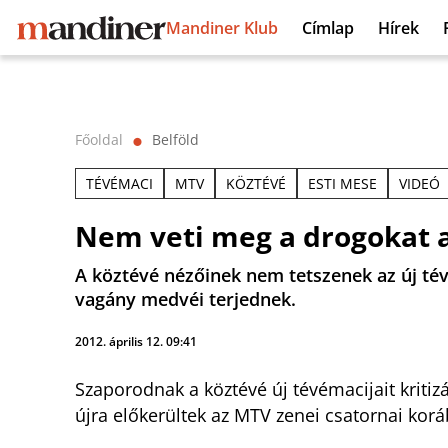
Mandiner Klub
Címlap
Hírek
Főoldal
Belföld
⬤
TÉVÉMACI
MTV
KÖZTÉVÉ
ESTI MESE
VIDEÓ
Nem veti meg a drogokat 
A köztévé nézőinek nem tetszenek az új té
vagány medvéi terjednek.
2012. április 12. 09:41
Szaporodnak a köztévé új tévémacijait kriti
újra előkerültek az MTV zenei csatornai kor