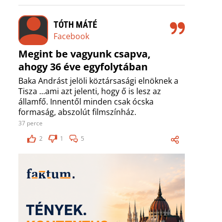
TÓTH MÁTÉ
Facebook
Megint be vagyunk csapva,
ahogy 36 éve egyfolytában
Baka Andrást jelöli köztársasági elnöknek a
Tisza ...ami azt jelenti, hogy ő is lesz az
államfő. Innentől minden csak ócska
formaság, abszolút filmszínház.
37 perce
2
1
5