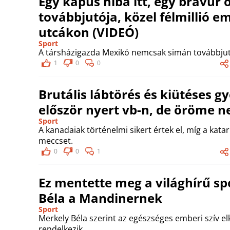
Egy kapus hiba itt, egy bravúr 
továbbjutója, közel félmillió e
utcákon (VIDEÓ)
Sport
A társházigazda Mexikó nemcsak simán továbbjuto
1
0
0
Brutális lábtörés és kiütéses 
először nyert vb-n, de öröme n
Sport
A kanadaiak történelmi sikert értek el, míg a kata
meccset.
0
0
1
Ez mentette meg a világhírű sp
Béla a Mandinernek
Sport
Merkely Béla szerint az egészséges emberi szív e
rendelkezik.