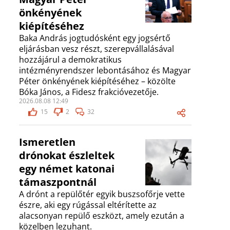
önkényének
kiépítéséhez
Baka András jogtudósként egy jogsértő
eljárásban vesz részt, szerepvállalásával
hozzájárul a demokratikus
intézményrendszer lebontásához és Magyar
Péter önkényének kiépítéséhez – közölte
Bóka János, a Fidesz frakcióvezetője.
2026.08.08 12:49
15
2
32
Ismeretlen
drónokat észleltek
egy német katonai
támaszpontnál
A drónt a repülőtér egyik buszsofőrje vette
észre, aki egy rúgással eltérítette az
alacsonyan repülő eszközt, amely ezután a
közelben lezuhant.