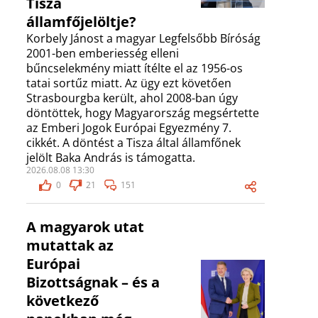
Tisza
államfőjelöltje?
Korbely Jánost a magyar Legfelsőbb Bíróság
2001-ben emberiesség elleni
bűncselekmény miatt ítélte el az 1956-os
tatai sortűz miatt. Az ügy ezt követően
Strasbourgba került, ahol 2008-ban úgy
döntöttek, hogy Magyarország megsértette
az Emberi Jogok Európai Egyezmény 7.
cikkét. A döntést a Tisza által államfőnek
jelölt Baka András is támogatta.
2026.08.08 13:30
0
21
151
A magyarok utat
mutattak az
Európai
Bizottságnak – és a
következő