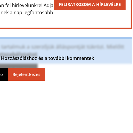
FELIRATKOZOM A HÍRLEVÉLRE
on fel hírlevelünkre! Adja
Önnek a nap legfontosabb
artalmuk a szerzőjük álláspontját tükrözi. Mielőtt
szabályzatot
.
ja. Hozzászóláshoz és a további kommentek
ntek frissítése
ió
Bejelentkezés