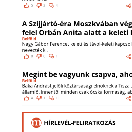
5
2
4
A Szijjártó-éra Moszkvában vé
felel Orbán Anita alatt a kelet
Belföld
Nagy Gábor Ferencet keleti és távol-keleti kapcsol
nevezték ki.
0
0
1
Megint be vagyunk csapva, aho
Belföld
Baka Andrást jelöli köztársasági elnöknek a Tisza ..
államfő. Innentől minden csak ócska formaság, ab
4
1
11
HÍRLEVÉL-FELIRATKOZÁS