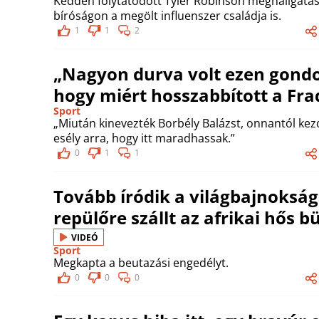
Kedden folytatódott Tyler Robinson meghallgatása
bíróságon a megölt influenszer családja is.
1
1
2
„Nagyon durva volt ezen gondol
hogy miért hosszabbított a Fra
Sport
„Miután kinevezték Borbély Balázst, onnantól kez
esély arra, hogy itt maradhassak.”
0
1
1
Tovább íródik a világbajnokság
repülőre szállt az afrikai hős 
VIDEÓ
Sport
Megkapta a beutazási engedélyt.
0
0
0