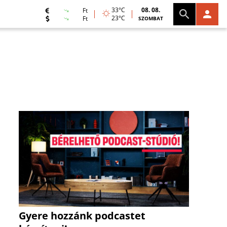
33°C
08. 08.
Ft
23°C
Ft
SZOMBAT
Gyere hozzánk podcastet