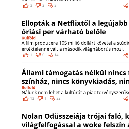
3
2
3
Ellopták a Netflixtől a legújabb
óriási per várható belőle
Külföld
A film producere 105 millió dollárt követel a stúdi
értéktelenné vált a második világháborús mozi.
1
0
14
Állami támogatás nélkül nincs 
színház, nincs könyvkiadás, nin
Belföld
Nálunk nem lehet a kultúrát a piac törvényszerűsé
12
1
32
Nolan Odüsszeiája trójai faló, 
világfelfogással a woke felszín 