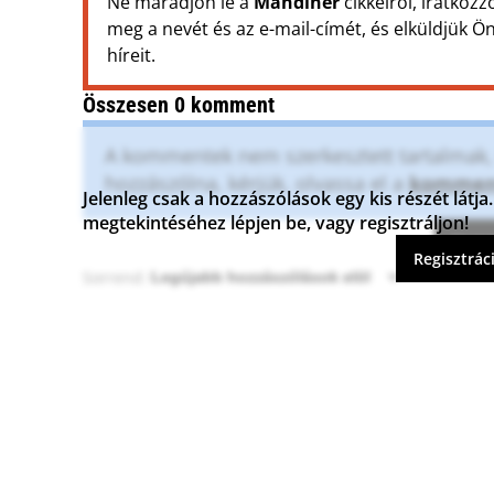
Ne maradjon le a
Mandiner
cikkeiről, iratkozz
meg a nevét és az e-mail-címét, és elküldjük 
híreit.
Összesen 0 komment
A kommentek nem szerkesztett tartalmak, t
hozzászólna, kérjük, olvassa el a
komment
Jelenleg csak a hozzászólások egy kis részét lát
megtekintéséhez lépjen be, vagy regisztráljon!
Komme
Regisztrác
Sorrend: