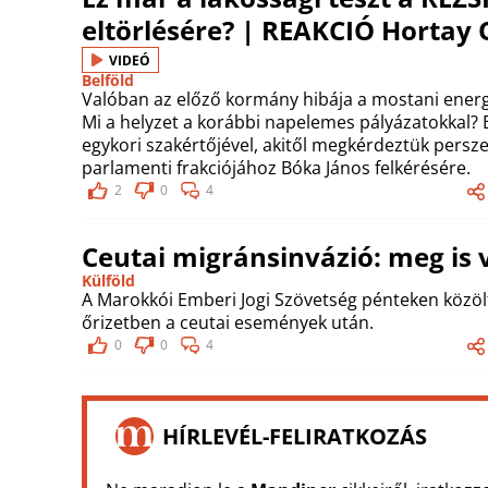
eltörlésére? | REAKCIÓ Hortay O
VIDEÓ
Belföld
Valóban az előző kormány hibája a mostani energi
Mi a helyzet a korábbi napelemes pályázatokkal? E
egykori szakértőjével, akitől megkérdeztük persze 
parlamenti frakciójához Bóka János felkérésére.
2
0
4
Ceutai migránsinvázió: meg is v
Külföld
A Marokkói Emberi Jogi Szövetség pénteken közöl
őrizetben a ceutai események után.
0
0
4
HÍRLEVÉL-FELIRATKOZÁS