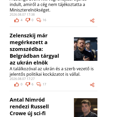
indult, amiről a cég nem tájékoztatta a
Miniszterelnökséget.
2026.08.07 17:38
4
0
16
Zelenszkij már
megérkezett a
szomszédba:
Belgrádban tárgyal
az ukrán elnök
A találkozóval az ukrán és a szerb vezető is
jelentős politikai kockázatot is vállal.
2026.08.07 17:27
0
6
17
Antal Nimród
rendezi Russell
Crowe új sci-fi