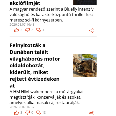
akciófilmjét
A magyar rendező szerint a Bluefly intenzív,
valósághű és karakterközpontú thriller lesz
merész sci-fi környezetben.
2026.08.07 16:43
3
2
3
Felnyitották a
Dunában talált
világháborús motor
oldaldobozát,
kiderült, miket
rejtett évtizedeken
át
A HM HIM szakemberei a műtárgyakat
megtisztítják, konzerválják és azokat,
amelyek alkalmasak rá, restaurálják.
2026.08.07 16:37
3
0
13