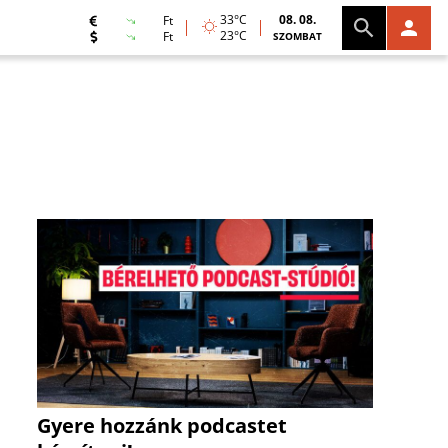
33°C
08. 08.
Ft
23°C
Ft
SZOMBAT
Gyere hozzánk podcastet