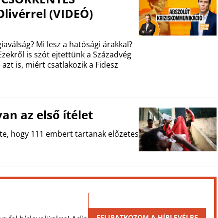
livérrel (VIDEÓ)
aválság? Mi lesz a hatósági árakkal?
zekről is szót ejtettünk a Századvég
azt is, miért csatlakozik a Fidesz
an az első ítélet
te, hogy 111 embert tartanak előzetes
FELIRATKOZOM A HÍRLEVÉLRE