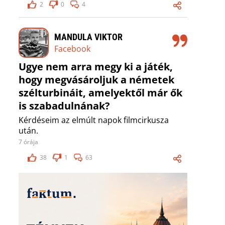
2
0
4
MANDULA VIKTOR
Facebook
Ugye nem arra megy ki a játék,
hogy megvásároljuk a németek
szélturbináit, amelyektől már ők
is szabadulnának?
Kérdéseim az elmúlt napok filmcirkusza
után.
7 órája
38
1
63