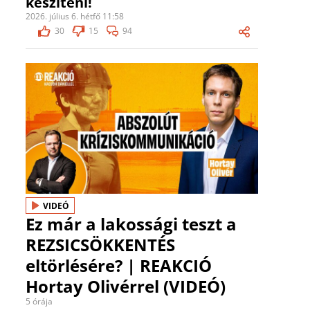
készíteni!
2026. július 6. hétfő 11:58
30
15
94
VIDEÓ
Ez már a lakossági teszt a
REZSICSÖKKENTÉS
eltörlésére? | REAKCIÓ
Hortay Olivérrel (VIDEÓ)
5 órája