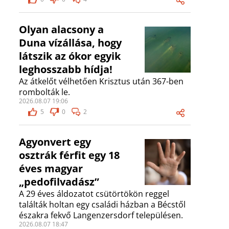
Olyan alacsony a
Duna vízállása, hogy
látszik az ókor egyik
leghosszabb hídja!
Az átkelőt vélhetően Krisztus után 367-ben
rombolták le.
2026.08.07 19:06
5
0
2
Agyonvert egy
osztrák férfit egy 18
éves magyar
„pedofilvadász”
A 29 éves áldozatot csütörtökön reggel
találták holtan egy családi házban a Bécstől
északra fekvő Langenzersdorf településen.
2026.08.07 18:47