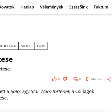
Rovatok
Hetilap
Vélemények
Szerzőink
Faktum
KULTÚRA
VIDEÓ
FILM
tese
tese.
0
0
0
Mentés
ett a
Solo: Egy Star Wars-történet
, a Csillagok
ese.