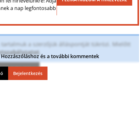
on fel hírlevelünkre! Adja
Önnek a nap legfontosabb
artalmuk a szerzőjük álláspontját tükrözi. Mielőtt
szabályzatot
.
ja. Hozzászóláshoz és a további kommentek
ntek frissítése
ió
Bejelentkezés