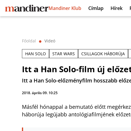
Mandiner Klub
Címlap
Hírek
Főoldal
Videó
⬤
HAN SOLO
STAR WARS
CSILLAGOK HÁBORÚJA
Itt a Han Solo-film új előze
Itt a Han Solo-előzményfilm hosszabb előze
2018. április 09. 10:25
Másfél hónappal a bemutató előtt megérkez
háborúja legújabb antológiafilmjének előzet