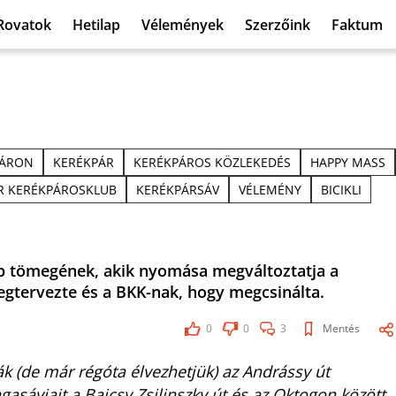
Rovatok
Hetilap
Vélemények
Szerzőink
Faktum
 ÁRON
KERÉKPÁR
KERÉKPÁROS KÖZLEKEDÉS
HAPPY MASS
 KERÉKPÁROSKLUB
KERÉKPÁRSÁV
VÉLEMÉNY
BICIKLI
bb tömegének, akik nyomása megváltoztatja a
egtervezte és a BKK-nak, hogy megcsinálta.
0
0
3
Mentés
k (de már régóta élvezhetjük) az Andrássy út
asávjait a Bajcsy Zsilinszky út és az Oktogon között.