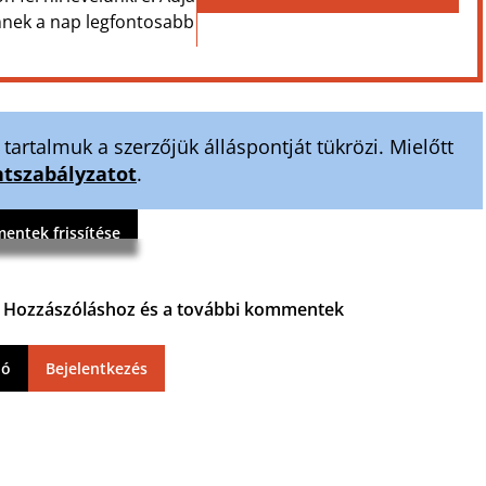
Önnek a nap legfontosabb
artalmuk a szerzőjük álláspontját tükrözi. Mielőtt
szabályzatot
.
ntek frissítése
ja. Hozzászóláshoz és a további kommentek
ió
Bejelentkezés