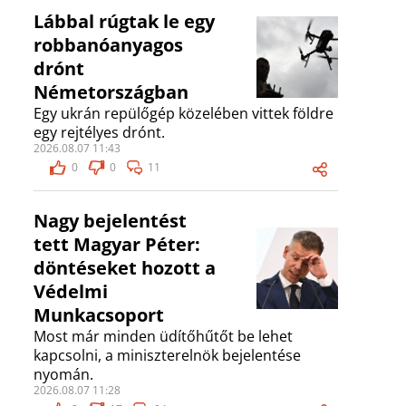
Lábbal rúgtak le egy
robbanóanyagos
drónt
Németországban
Egy ukrán repülőgép közelében vittek földre
egy rejtélyes drónt.
2026.08.07 11:43
0
0
11
Nagy bejelentést
tett Magyar Péter:
döntéseket hozott a
Védelmi
Munkacsoport
Most már minden üdítőhűtőt be lehet
kapcsolni, a miniszterelnök bejelentése
nyomán.
2026.08.07 11:28