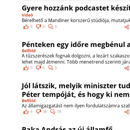
Gyere hozzánk podcastet készít
Videó
Bérelhető a Mandiner korszerű stúdiója, mutatjuk
0
0
0
Pénteken egy időre megbénul a
Belföld
A tűzszerészek fognak dolgozni, a lezárt szakas
lehet majd átmenni. Több menetrend szerinti jára
0
0
9
Jól látszik, melyik miniszter t
Péter tempóját, és hogy ki nem
Belföld
Az államigazgatást nem ilyen fordulatszámra szab
4
38
78
Baka András az új államfő