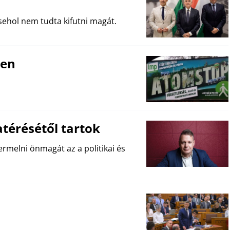
ehol nem tudta kifutni magát.
nen
térésétől tartok
rmelni önmagát az a politikai és