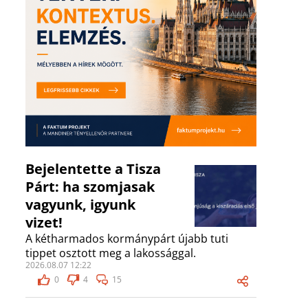
Bejelentette a Tisza
Párt: ha szomjasak
vagyunk, igyunk
vizet!
A kétharmados kormánypárt újabb tuti
tippet osztott meg a lakossággal.
2026.08.07 12:22
0
4
15