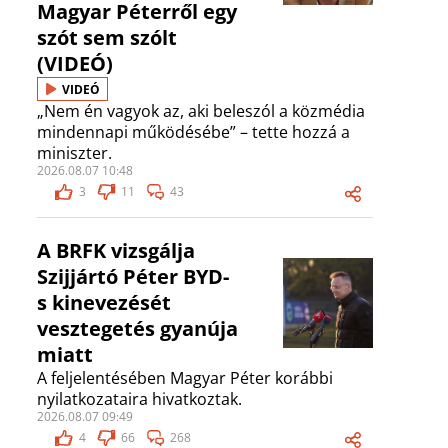
Magyar Péterről egy
szót sem szólt
(VIDEÓ)
VIDEÓ
„Nem én vagyok az, aki beleszól a közmédia
mindennapi működésébe” – tette hozzá a
miniszter.
2026.08.07 10:48
3
11
43
A BRFK vizsgálja
Szijjártó Péter BYD-
s kinevezését
vesztegetés gyanúja
miatt
A feljelentésében Magyar Péter korábbi
nyilatkozataira hivatkoztak.
2026.08.07 09:49
4
66
268