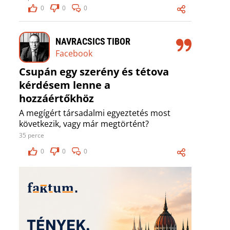
0
0
0
NAVRACSICS TIBOR
Facebook
Csupán egy szerény és tétova
kérdésem lenne a
hozzáértőkhöz
A megígért társadalmi egyeztetés most
következik, vagy már megtörtént?
35 perce
0
0
0