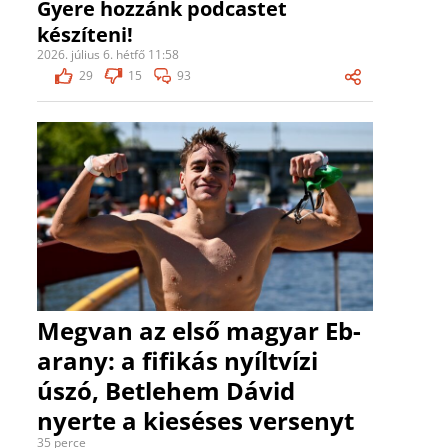
Gyere hozzánk podcastet
készíteni!
2026. július 6. hétfő 11:58
29
15
93
Megvan az első magyar Eb-
arany: a fifikás nyíltvízi
úszó, Betlehem Dávid
nyerte a kieséses versenyt
35 perce