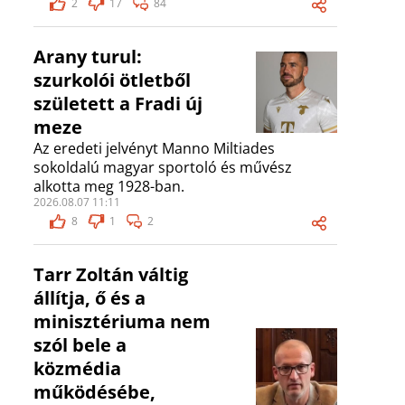
2
17
84
Arany turul:
szurkolói ötletből
született a Fradi új
meze
Az eredeti jelvényt Manno Miltiades
sokoldalú magyar sportoló és művész
alkotta meg 1928-ban.
2026.08.07 11:11
8
1
2
Tarr Zoltán váltig
állítja, ő és a
minisztériuma nem
szól bele a
közmédia
működésébe,