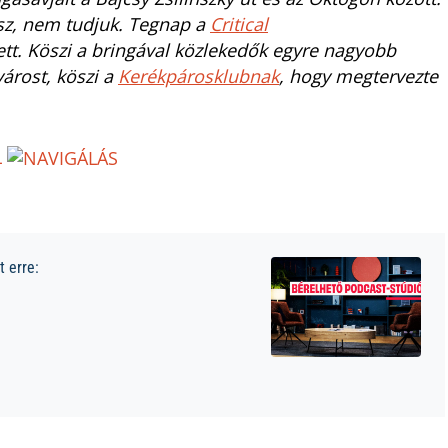
ész, nem tudjuk. Tegnap a
Critical
t. Köszi a bringával közlekedők egyre nagyobb
árost, köszi a
Kerékpárosklubnak
, hogy megtervezte
L
 erre: