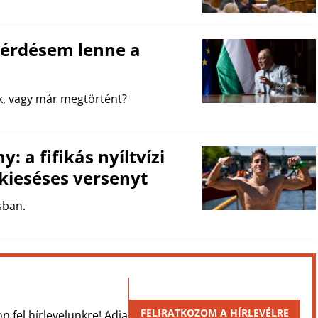
kérdésem lenne a
k, vagy már megtörtént?
 a fifikás nyíltvízi
kieséses versenyt
sban.
FELIRATKOZOM A HÍRLEVÉLRE
on fel hírlevelünkre! Adja