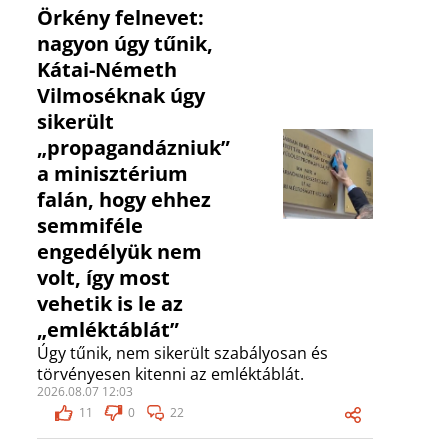
Örkény felnevet:
nagyon úgy tűnik,
Kátai-Németh
Vilmoséknak úgy
sikerült
„propagandázniuk”
a minisztérium
falán, hogy ehhez
semmiféle
engedélyük nem
volt, így most
vehetik is le az
„emléktáblát”
Úgy tűnik, nem sikerült szabályosan és
törvényesen kitenni az emléktáblát.
2026.08.07 12:03
11
0
22