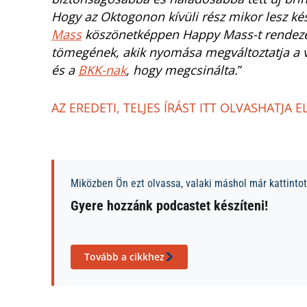
Hogy az Oktogonon kívüli rész mikor lesz k
Mass
köszönetképpen Happy Mass-t rendezet
tömegének, akik nyomása megváltoztatja a v
és a
BKK-nak
, hogy megcsinálta.
”
AZ EREDETI, TELJES ÍRÁST ITT OLVASHATJA E
Miközben Ön ezt olvassa, valaki máshol már kattintott
Gyere hozzánk podcastet készíteni!
Tovább a cikkhez