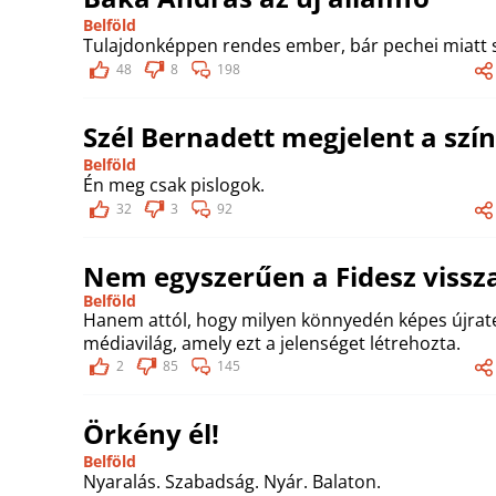
Belföld
Tulajdonképpen rendes ember, bár pechei miatt s
48
8
198
Szél Bernadett megjelent a szí
Belföld
Én meg csak pislogok.
32
3
92
Nem egyszerűen a Fidesz vissza
Belföld
Hanem attól, hogy milyen könnyedén képes újrate
médiavilág, amely ezt a jelenséget létrehozta.
2
85
145
Örkény él!
Belföld
Nyaralás. Szabadság. Nyár. Balaton.