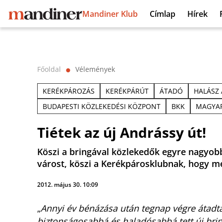
Mandiner Klub
Címlap
Hírek
Főoldal
Vélemények
⬤
KERÉKPÁROZÁS
KERÉKPÁRÚT
ÁTADÓ
HALÁSZ
BUDAPESTI KÖZLEKEDÉSI KÖZPONT
BKK
MAGYAR
Tiétek az új Andrássy út!
Köszi a bringával közlekedők egyre nagyo
várost, köszi a Kerékpárosklubnak, hogy m
2012. május 30. 10:09
„
Annyi év bénázása után tegnap végre átadtá
biztonságosabbá és haladósabbá tett új bring