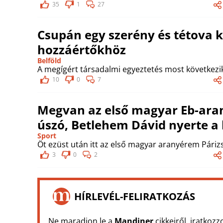
35
1
27
Csupán egy szerény és tétova 
hozzáértőkhöz
Belföld
A megígért társadalmi egyeztetés most következi
10
0
7
Megvan az első magyar Eb-arany:
úszó, Betlehem Dávid nyerte a 
Sport
Öt ezüst után itt az első magyar aranyérem Páriz
3
0
2
HÍRLEVÉL-FELIRATKOZÁS
Ne maradjon le a
Mandiner
cikkeiről, iratkozz