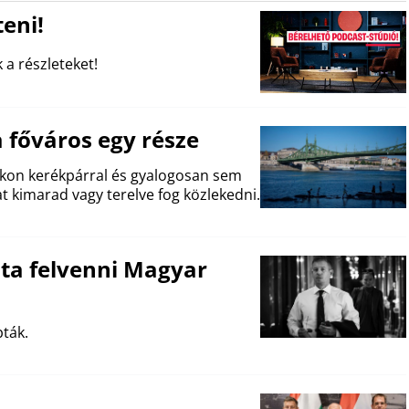
eni!
 a részleteket!
 főváros egy része
zokon kerékpárral és gyalogosan sem
t kimarad vagy terelve fog közlekedni.
udta felvenni Magyar
ták.