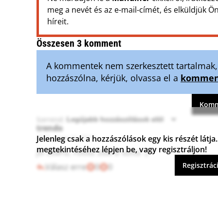
meg a nevét és az e-mail-címét, és elküldjük 
híreit.
Összesen 3 komment
A kommentek nem szerkesztett tartalmak, t
hozzászólna, kérjük, olvassa el a
komment
Komme
Sorrend:
trendo
Jelenleg csak a hozzászólások egy kis részét lát
2012. június 11. 07:17
megtekintéséhez lépjen be, vagy regisztráljon!
Jó zsaru, rossz zsaru szitu :)
Regisztrác
Válasz erre
0
0