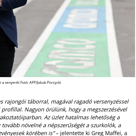
 a tenyerét Fotó: AFP/Jakub Porzycki
es rajongói táborral, magával ragadó versenyzéssel
 profillal. Nagyon örülünk, hogy a megszerzésével
órakoztatóiparban. Az üzlet hatalmas lehetőség a
g tovább növelné a népszerűségét a szurkolók, a
zvényesek körében is”
– jelentette ki Greg Maffei, a