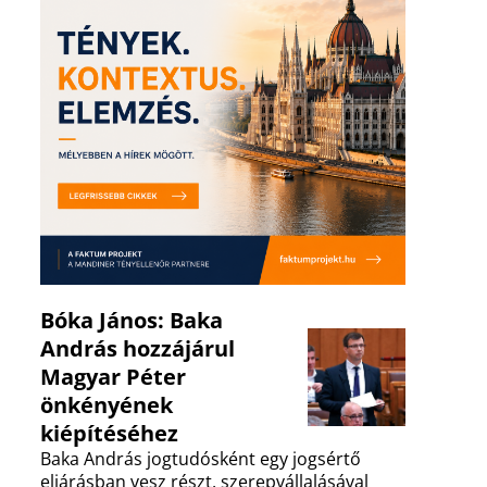
Bóka János: Baka
András hozzájárul
Magyar Péter
önkényének
kiépítéséhez
Baka András jogtudósként egy jogsértő
eljárásban vesz részt, szerepvállalásával