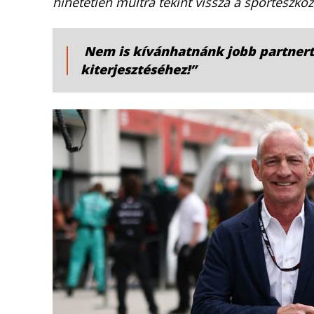
hihetetlen múltra tekint vissza a sporteszközö
Nem is kívánhatnánk jobb partnert
kiterjesztéséhez!”