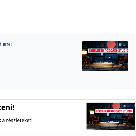
 erre:
eni!
 a részleteket!