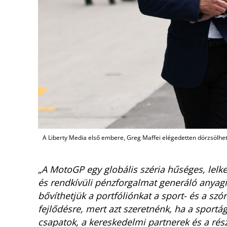
A Liberty Media első embere, Greg Maffei elégedetten dörzsölheti
„A MotoGP egy globális széria hűséges, lelk
és rendkívüli pénzforgalmat generáló anyagi
bővíthetjük a portfóliónkat a sport- és a sz
fejlődésre, mert azt szeretnénk, ha a sportá
csapatok, a kereskedelmi partnerek és a rés