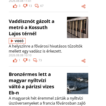
2026.08.08 11:01
3
13
67
Vaddisznót gázolt a
metró a Kossuth
Lajos térnél
VIDEÓ
A helyszínre a fővárosi hivatásos tűzoltók
mellett egy vadász is érkezett.
2026.08.08 10:10
1
8
73
Bronzérmes lett a
magyar nyíltvízi
váltó a párizsi vizes
Eb-n
A magyarok hét éremmel zárták a nyíltvízi
úszóversenyeket a francia fővárosban zajló