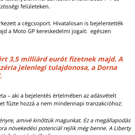
zösségi felületeken.
ezett a cégcsoport. Hivatalosan is bejelentették
majd a Moto GP kereskedelmi jogait: egészen
t 3,5 milliárd eurót fizetnek majd. A
éria jelenlegi tulajdonosa, a Dorna
.
a – aki a bejelentés értelmében az adásvételt
ket fűzte hozzá a nem mindennapi tranzakcióhoz:
ényre, amivé kinőttük magunkat. Ez a megállapodás
ora növekedési potenciál rejlik még benne. A Liberty