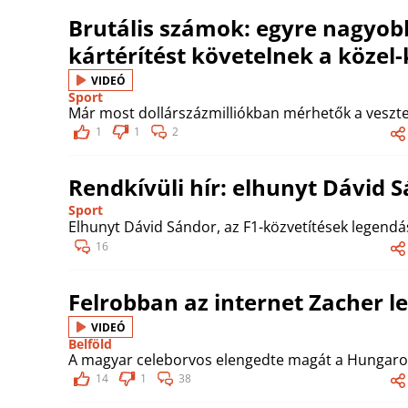
Brutális számok: egyre nagyobb
kártérítést követelnek a közel-
VIDEÓ
Sport
Már most dollárszázmilliókban mérhetők a veszt
1
1
2
Rendkívüli hír: elhunyt Dávid 
Sport
Elhunyt Dávid Sándor, az F1-közvetítések legendás
16
Felrobban az internet Zacher l
VIDEÓ
Belföld
A magyar celeborvos elengedte magát a Hungaror
14
1
38