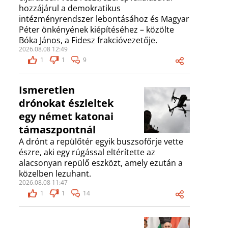
hozzájárul a demokratikus
intézményrendszer lebontásához és Magyar
Péter önkényének kiépítéséhez – közölte
Bóka János, a Fidesz frakcióvezetője.
2026.08.08 12:49
1
1
9
Ismeretlen
drónokat észleltek
egy német katonai
támaszpontnál
A drónt a repülőtér egyik buszsofőrje vette
észre, aki egy rúgással eltérítette az
alacsonyan repülő eszközt, amely ezután a
közelben lezuhant.
2026.08.08 11:47
1
1
14