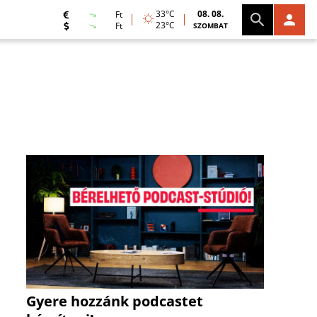
33°C
08. 08.
Ft
23°C
Ft
SZOMBAT
Gyere hozzánk podcastet