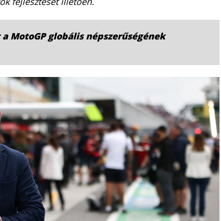
k fejlesztését illetően.
 a MotoGP globális népszerűségének