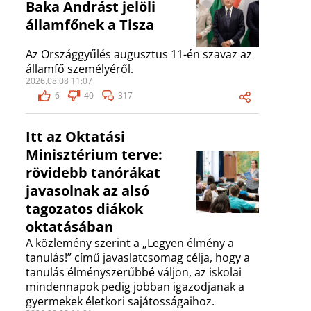
Baka Andrást jelöli
államfőnek a Tisza
Az Országgyűlés augusztus 11-én szavaz az
államfő személyéről.
2026.08.08 11:07
6
40
317
Itt az Oktatási
Minisztérium terve:
rövidebb tanórákat
javasolnak az alsó
tagozatos diákok
oktatásában
A közlemény szerint a „Legyen élmény a
tanulás!” című javaslatcsomag célja, hogy a
tanulás élményszerűbbé váljon, az iskolai
mindennapok pedig jobban igazodjanak a
gyermekek életkori sajátosságaihoz.