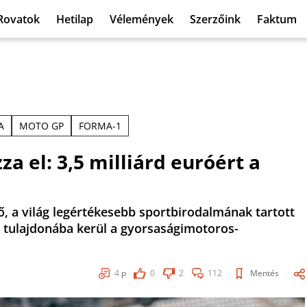
Rovatok
Hetilap
Vélemények
Szerzőink
Faktum
A
MOTO GP
FORMA-1
a el: 3,5 milliárd euróért a
, a világ legértékesebb sportbirodalmának tartott
a tulajdonába kerül a gyorsaságimotoros-
4
p
0
2
112
Mentés