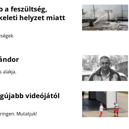
 a feszültség,
keleti helyzet miatt
eségek.
Sándor
 alakja.
egújabb videójától
ingen. Mutatjuk!