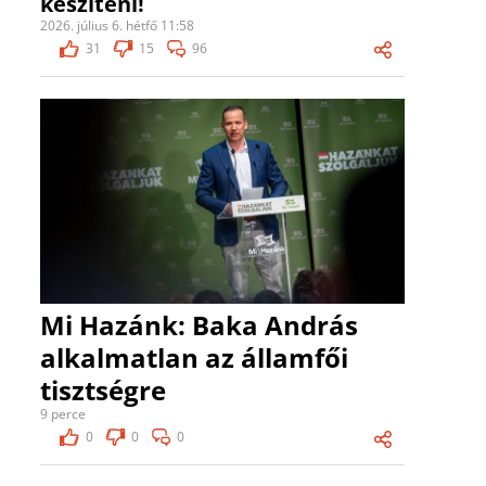
készíteni!
2026. július 6. hétfő 11:58
31
15
96
Mi Hazánk: Baka András
alkalmatlan az államfői
tisztségre
9 perce
0
0
0