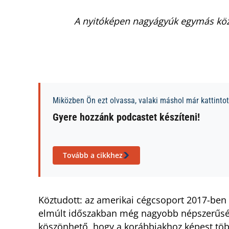
A nyitóképen nagyágyúk egymás közö
Miközben Ön ezt olvassa, valaki máshol már kattintott
Gyere hozzánk podcastet készíteni!
Tovább a cikkhez
Köztudott: az amerikai cégcsoport 2017-ben 
elmúlt időszakban még nagyobb népszerűségre
köszönhető, hogy a korábbiakhoz képest töb