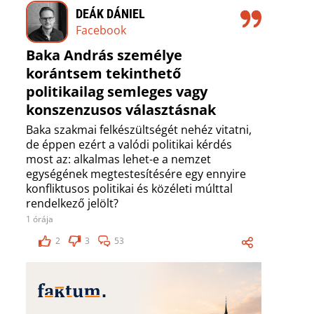
DEÁK DÁNIEL
Facebook
Baka András személye
korántsem tekinthető
politikailag semleges vagy
konszenzusos választásnak
Baka szakmai felkészültségét nehéz vitatni,
de éppen ezért a valódi politikai kérdés
most az: alkalmas lehet-e a nemzet
egységének megtestesítésére egy ennyire
konfliktusos politikai és közéleti múlttal
rendelkező jelölt?
1 órája
2
3
53