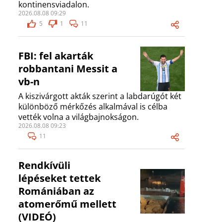
kontinensviadalon.
2026.08.08 09:29
5
1
11
FBI: fel akarták
robbantani Messit a
vb-n
A kiszivárgott akták szerint a labdarúgót két
különböző mérkőzés alkalmával is célba
vették volna a világbajnokságon.
2026.08.08 09:23
11
Rendkívüli
lépéseket tettek
Romániában az
atomerőmű mellett
(VIDEÓ)