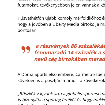
futamokat, tevékenyebben jelen vannak a kö
Húsvéthétfőn újabb komoly mérföldkőhöz érk
hogy a jövőben a Liberty Media birtokolja 
pontosan
a részvények 86 százalékáér
fennmaradó 14 százalék a sz
nevű cég birtokában marad
A Dorna Sports első embere, Carmelo Ezpelet
követően is a posztján marad – a következő
„Büszkék vagyunk arra a globális sportesem
is bizonyítja a sportág értékét és hogy mekk