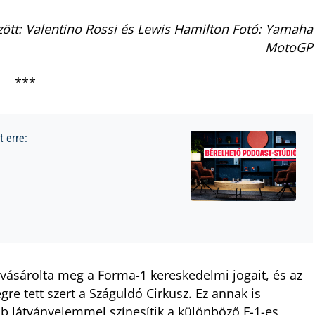
tt: Valentino Rossi és Lewis Hamilton Fotó: Yamaha
MotoGP
***
 erre:
vásárolta meg a Forma-1 kereskedelmi jogait, és az
 tett szert a Száguldó Cirkusz. Ez annak is
b látványelemmel színesítik a különböző F-1-es