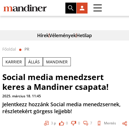
Hírek
Vélemények
Hetilap
Főoldal
PR
⬤
KARRIER
ÁLLÁS
MANDINER
Social media menedzsert
keres a Mandiner csapata!
2025. március 18. 11:45
Jelentkezz hozzánk Social media menedzsernek,
részletekért görgess lejjebb!
3
p
0
0
7
Mentés