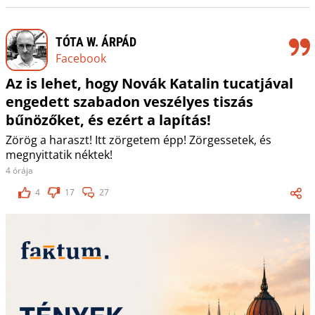
TÓTA W. ÁRPÁD
Facebook
Az is lehet, hogy Novák Katalin tucatjával
engedett szabadon veszélyes tiszás
bűnözőket, és ezért a lapítás!
Zörög a haraszt! Itt zörgetem épp! Zörgessetek, és
megnyittatik néktek!
4 órája
4
17
27