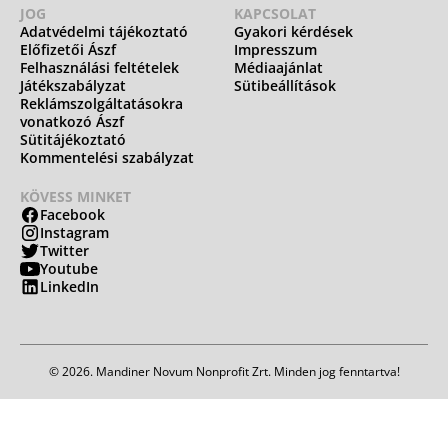
JOG
KAPCSOLAT
Adatvédelmi tájékoztató
Gyakori kérdések
Előfizetői Ászf
Impresszum
Felhasználási feltételek
Médiaajánlat
Játékszabályzat
Sütibeállítások
Reklámszolgáltatásokra
vonatkozó Ászf
Sütitájékoztató
Kommentelési szabályzat
KÖVESS MINKET
Facebook
Instagram
Twitter
Youtube
LinkedIn
© 2026. Mandiner Novum Nonprofit Zrt. Minden jog fenntartva!