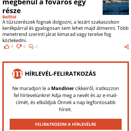
megbénul a főváros egy
része
Belföld
A tűzszerészek fognak dolgozni, a lezárt szakaszokon
kerékpárral és gyalogosan sem lehet majd átmenni. Több
menetrend szerinti járat kimarad vagy terelve fog
közlekedni.
0
0
2
HÍRLEVÉL-FELIRATKOZÁS
Ne maradjon le a
Mandiner
cikkeiről, iratkozzon
fel hírlevelünkre! Adja meg a nevét és az e-mail-
címét, és elküldjük Önnek a nap legfontosabb
híreit.
FELIRATKOZOM A HÍRLEVÉLRE