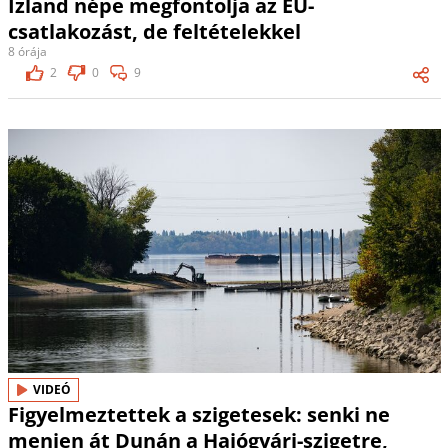
Izland népe megfontolja az EU-
csatlakozást, de feltételekkel
8 órája
2
0
9
VIDEÓ
Figyelmeztettek a szigetesek: senki ne
menjen át Dunán a Hajógyári-szigetre,