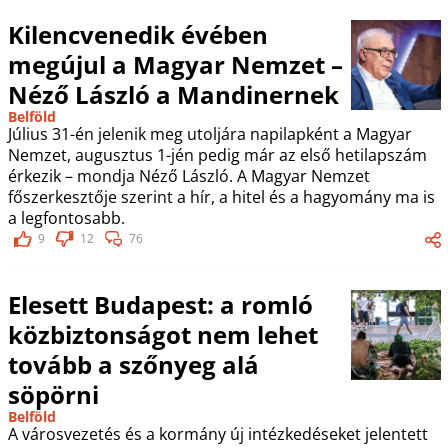
Kilencvenedik évében
megújul a Magyar Nemzet –
Néző László a Mandinernek
Belföld
Július 31-én jelenik meg utoljára napilapként a Magyar
Nemzet, augusztus 1-jén pedig már az első hetilapszám
érkezik – mondja Néző László. A Magyar Nemzet
főszerkesztője szerint a hír, a hitel és a hagyomány ma is
a legfontosabb.
9
12
76
Elesett Budapest: a romló
közbiztonságot nem lehet
tovább a szőnyeg alá
söpörni
Belföld
A városvezetés és a kormány új intézkedéseket jelentett