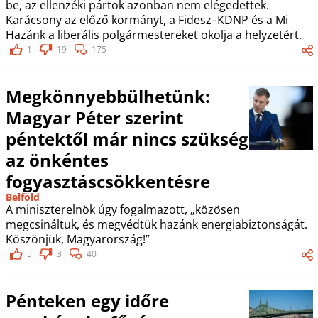
be, az ellenzéki pártok azonban nem elégedettek.
Karácsony az előző kormányt, a Fidesz–KDNP és a Mi
Hazánk a liberális polgármestereket okolja a helyzetért.
1
19
175
Megkönnyebbülhetünk:
Magyar Péter szerint
péntektől már nincs szükség
az önkéntes
fogyasztáscsökkentésre
Belföld
A miniszterelnök úgy fogalmazott, „közösen
megcsináltuk, és megvédtük hazánk energiabiztonságát.
Köszönjük, Magyarország!”
5
3
40
Pénteken egy időre