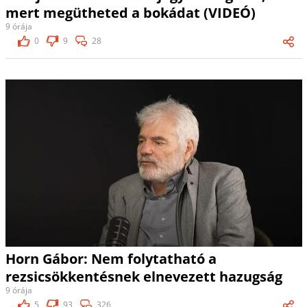
mert megütheted a bokádat (VIDEÓ)
9 órája
0
9
28
Horn Gábor: Nem folytatható a
rezsicsökkentésnek elnevezett hazugság
9 órája
5
93
326