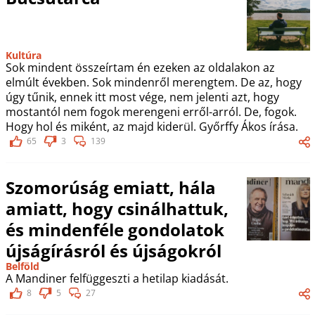
Kultúra
Sok mindent összeírtam én ezeken az oldalakon az
elmúlt években. Sok mindenről merengtem. De az, hogy
úgy tűnik, ennek itt most vége, nem jelenti azt, hogy
mostantól nem fogok merengeni erről-arról. De, fogok.
Hogy hol és miként, az majd kiderül. Győrffy Ákos írása.
65
3
139
Szomorúság emiatt, hála
amiatt, hogy csinálhattuk,
és mindenféle gondolatok
újságírásról és újságokról
Belföld
A Mandiner felfüggeszti a hetilap kiadását.
8
5
27