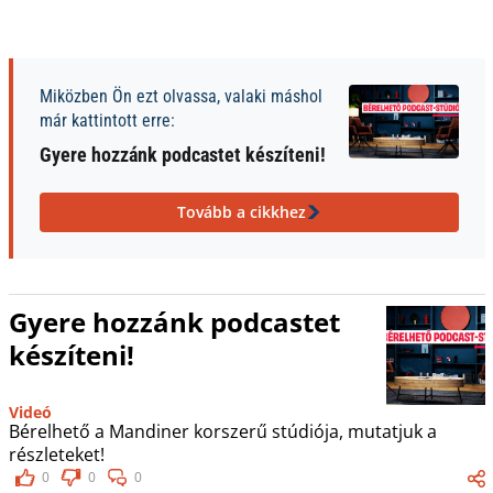
Miközben Ön ezt olvassa, valaki máshol
már kattintott erre:
Gyere hozzánk podcastet készíteni!
Tovább a cikkhez
Gyere hozzánk podcastet
készíteni!
Videó
Bérelhető a Mandiner korszerű stúdiója, mutatjuk a
részleteket!
0
0
0