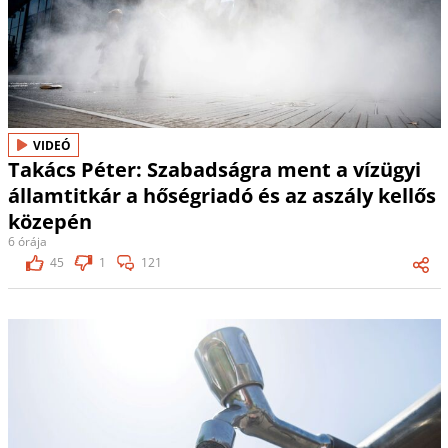
VIDEÓ
Takács Péter: Szabadságra ment a vízügyi
államtitkár a hőségriadó és az aszály kellős
közepén
6 órája
45
1
121