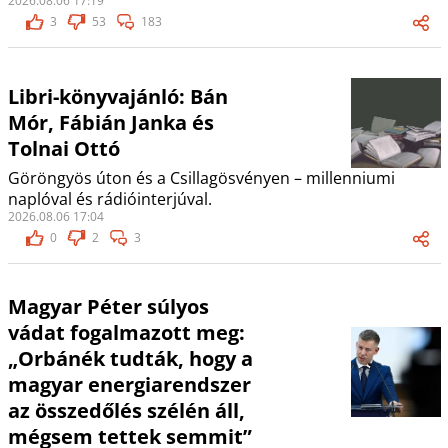
2026.08.06 17:19
3
53
183
Libri-könyvajánló: Bán
Mór, Fábián Janka és
Tolnai Ottó
Göröngyös úton és a Csillagösvényen – millenniumi
naplóval és rádióinterjúval.
2026.08.06 17:04
0
2
3
Magyar Péter súlyos
vádat fogalmazott meg:
„Orbánék tudták, hogy a
magyar energiarendszer
az összedőlés szélén áll,
mégsem tettek semmit”