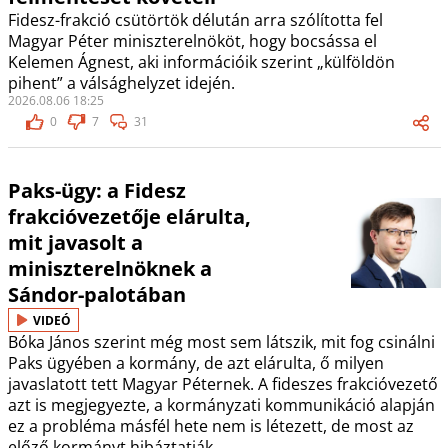
Fidesz-frakció csütörtök délután arra szólította fel
Magyar Péter miniszterelnököt, hogy bocsássa el
Kelemen Ágnest, aki információik szerint „külföldön
pihent” a válsághelyzet idején.
2026.08.06 18:25
0
7
31
Paks-ügy: a Fidesz
frakcióvezetője elárulta,
mit javasolt a
miniszterelnöknek a
Sándor-palotában
VIDEÓ
Bóka János szerint még most sem látszik, mit fog csinálni
Paks ügyében a kormány, de azt elárulta, ő milyen
javaslatott tett Magyar Péternek. A fideszes frakcióvezető
azt is megjegyezte, a kormányzati kommunikáció alapján
ez a probléma másfél hete nem is létezett, de most az
előző kormányt hibáztatják.