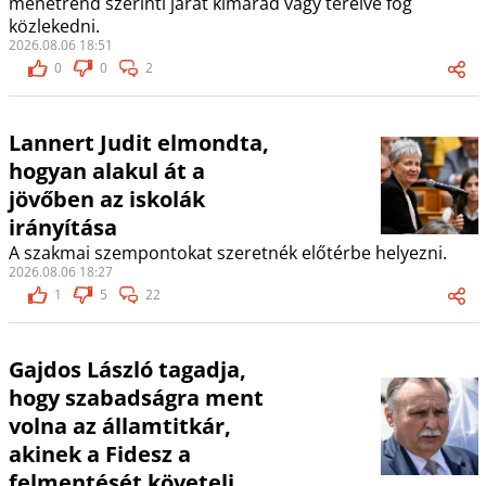
menetrend szerinti járat kimarad vagy terelve fog
közlekedni.
2026.08.06 18:51
0
0
2
Lannert Judit elmondta,
hogyan alakul át a
jövőben az iskolák
irányítása
A szakmai szempontokat szeretnék előtérbe helyezni.
2026.08.06 18:27
1
5
22
Gajdos László tagadja,
hogy szabadságra ment
volna az államtitkár,
akinek a Fidesz a
felmentését követeli