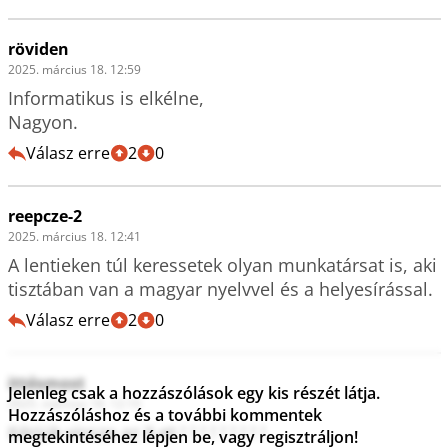
röviden
2025. március 18. 12:59
Informatikus is elkélne, 

Nagyon.
Válasz erre
2
0
reepcze-2
2025. március 18. 12:41
A lentieken túl keressetek olyan munkatársat is, aki 
Válasz erre
2
0
ittésmost
Jelenleg csak a hozzászólások egy kis részét látja.
2025. március 18. 12:10
Hozzászóláshoz és a további kommentek
Kérjük vissza az X-et ! ! ! ! ! ! ! ! ! 
megtekintéséhez lépjen be, vagy regisztráljon!