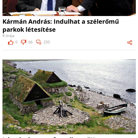
Kármán András: Indulhat a szélerőmű
parkok létesítése
8 órája
0
66
250