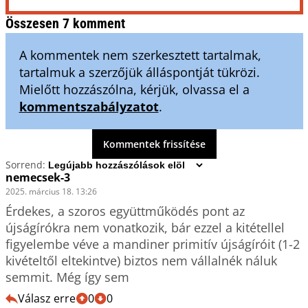
Összesen 7 komment
A kommentek nem szerkesztett tartalmak,
tartalmuk a szerzőjük álláspontját tükrözi.
Mielőtt hozzászólna, kérjük, olvassa el a
kommentszabályzatot
.
Kommentek frissítése
Sorrend:
nemecsek-3
2025. március 18. 13:26
Érdekes, a szoros együttműködés pont az 
újságírókra nem vonatkozik, bár ezzel a kitétellel 
figyelembe véve a mandiner primitív újságíróit (1-2 
kivételtől eltekintve) biztos nem vállalnék náluk 
semmit. Még így sem
Válasz erre
0
0