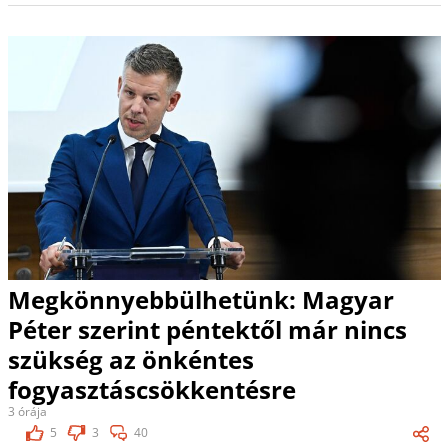
Megkönnyebbülhetünk: Magyar
Péter szerint péntektől már nincs
szükség az önkéntes
fogyasztáscsökkentésre
3 órája
5
3
40