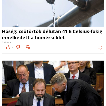
Hőség: csütörtök délután 41,6 Celsius-fokig
emelkedett a hőmérséklet
7 órája
2
3
8