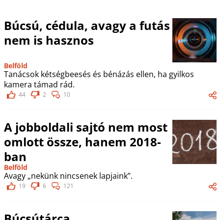
Búcsú, cédula, avagy a futás
nem is hasznos
Belföld
Tanácsok kétségbeesés és bénázás ellen, ha gyilkos
kamera támad rád.
44
2
10
A jobboldali sajtó nem most
omlott össze, hanem 2018-
ban
Belföld
Avagy „nekünk nincsenek lapjaink”.
19
6
121
Búcsútárca