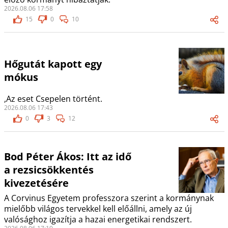
2026.08.06 17:58
15
0
10
Hőgutát kapott egy
mókus
,Az eset Csepelen történt.
2026.08.06 17:43
0
3
12
Bod Péter Ákos: Itt az idő
a rezsicsökkentés
kivezetésére
A Corvinus Egyetem professzora szerint a kormánynak
mielőbb világos tervekkel kell előállni, amely az új
valósághoz igazítja a hazai energetikai rendszert.