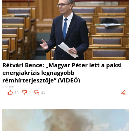
Rétvári Bence: „Magyar Péter lett a paksi
energiakrízis legnagyobb
rémhírterjesztője” (VIDEÓ)
5 órája
14
1
25