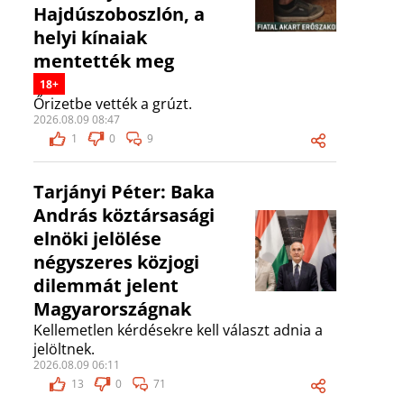
Hajdúszoboszlón, a
helyi kínaiak
mentették meg
18+
Őrizetbe vették a grúzt.
2026.08.09 08:47
1
0
9
Tarjányi Péter: Baka
András köztársasági
elnöki jelölése
négyszeres közjogi
dilemmát jelent
Magyarországnak
Kellemetlen kérdésekre kell választ adnia a
jelöltnek.
2026.08.09 06:11
13
0
71