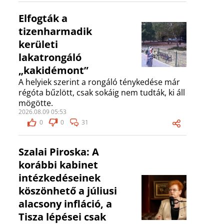
Elfogták a
tizenharmadik
kerületi
lakatrongáló
„kakidémont”
A helyiek szerint a rongáló ténykedése már
régóta bűzlött, csak sokáig nem tudták, ki áll
mögötte.
2026.08.09 05:53
0
0
31
Szalai Piroska: A
korábbi kabinet
intézkedéseinek
köszönhető a júliusi
alacsony infláció, a
Tisza lépései csak