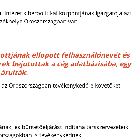
i Intézet kiberpolitikai központjának igazgatója azt
zékhelye Oroszországban van.
ttjának ellopott felhasználónevét és
rek bejutottak a cég adatbázisába, egy
árulták.
y az Oroszországban tevékenykedő elkövetőket
nak, és büntetőeljárást indítana társszervezeteik
s országokban is tevékenykednek.