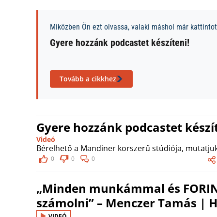
Miközben Ön ezt olvassa, valaki máshol már kattintott
Gyere hozzánk podcastet készíteni!
Tovább a cikkhez
Gyere hozzánk podcastet készít
Videó
Bérelhető a Mandiner korszerű stúdiója, mutatjuk
0
0
0
„Minden munkámmal és FORIN
számolni” – Menczer Tamás | H
VIDEÓ