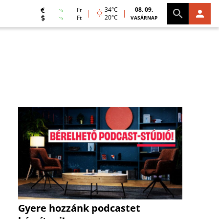
34°C
08. 09.
Ft
20°C
Ft
VASÁRNAP
Gyere hozzánk podcastet