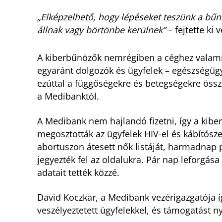
„Elképzelhető, hogy lépéseket teszünk a bűn
állnak vagy börtönbe kerülnek”
– fejtette ki
A kiberbűnözők nemrégiben a céghez valami
egyaránt dolgozók és ügyfelek – egészségügyi 
ezúttal a függőségekre és betegségekre össz
a Medibanktól.
A Medibank nem hajlandó fizetni, így a kibe
megosztották az ügyfelek HIV-el és kábítósz
abortuszon átesett nők listáját, harmadnap
jegyezték fel az oldalukra. Pár nap leforgás
adatait tették közzé.
David Koczkar, a Medibank vezérigazgatója íg
veszélyeztetett ügyfelekkel, és támogatást ny