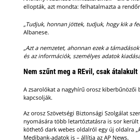
ellopták, azt mondta: felhatalmazta a rendő
„Tudjuk, honnan jöttek, tudjuk, hogy kik a fel
Albanese.
„Azt a nemzetet, ahonnan ezek a támadások 
és az információk, személyes adatok kiadásá
Nem szűnt meg a REvil, csak átalakult
A zsarolókat a nagyhírű orosz kiberbűnözői 
kapcsolják.
Az orosz Szövetségi Biztonsági Szolgálat sze
nyomására több letartóztatásra is sor került
köthető dark webes oldalról egy új oldalra
„
Medibank-adatok is – állítja az AP News.