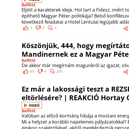
Belföld
Eljött a karakterek ideje. Hol tart a Fidesz, miért
építhető Magyar Péter politikája? Belső konfliktus
következő feladatai a Hotel Lentulai legújabb adá
3
0
9
Köszönjük, 444, hogy megírtáto
Mandinernek ez a Magyar Péter
Belföld
De akkor már megírnám magunkról az igazat, olva
80
4
280
Ez már a lakossági teszt a RE
eltörlésére? | REAKCIÓ Hortay O
VIDEÓ
Belföld
Valóban az előző kormány hibája a mostani energi
Mi a helyzet a korábbi napelemes pályázatokkal? E
egykori szakértőjével, akitől megkérdeztük persze 