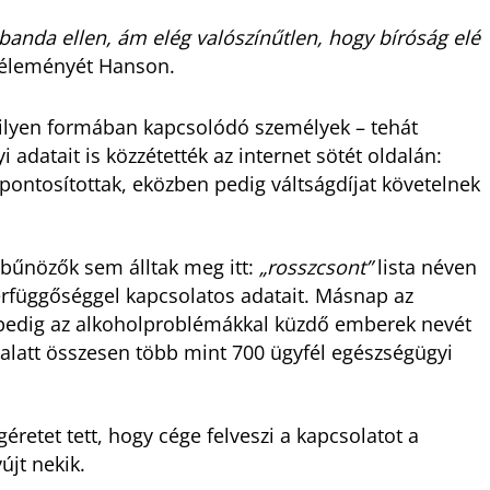
banda ellen, ám elég valószínűtlen, hogy bíróság elé
 véleményét Hanson.
lyen formában kapcsolódó személyek – tehát
adatait is közzétették az internet sötét oldalán:
pontosítottak, eközben pedig váltságdíjat követelnek
rbűnözők sem álltak meg itt:
„rosszcsont”
lista néven
erfüggőséggel kapcsolatos adatait. Másnap az
 pedig az alkoholproblémákkal küzdő emberek nevét
a alatt összesen több mint 700 ügyfél egészségügyi
éretet tett, hogy cége felveszi a kapcsolatot a
újt nekik.