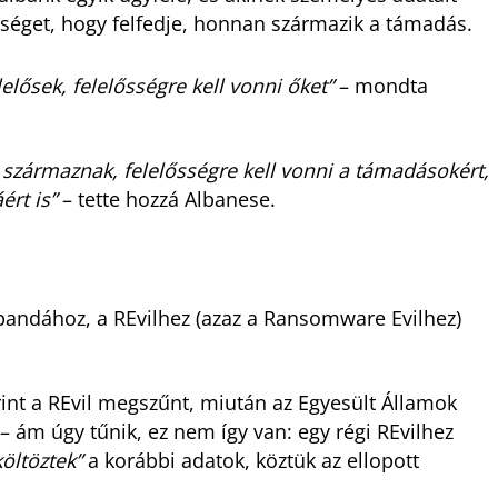
rséget, hogy felfedje, honnan származik a támadás.
elősek, felelősségre kell vonni őket”
– mondta
származnak, felelősségre kell vonni a támadásokért,
ért is”
– tette hozzá Albanese.
bandához, a REvilhez (azaz a Ransomware Evilhez)
rint a REvil megszűnt, miután az Egyesült Államok
 – ám úgy tűnik, ez nem így van: egy régi REvilhez
költöztek”
a korábbi adatok, köztük az ellopott