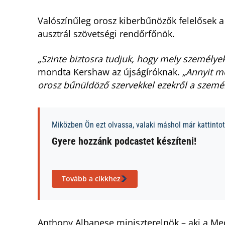
Valószínűleg orosz kiberbűnözők felelősek
ausztrál szövetségi rendőrfőnök.
„Szinte biztosra tudjuk, hogy mely személye
mondta Kershaw az újságíróknak.
„Annyit mo
orosz bűnüldöző szervekkel ezekről a személ
Miközben Ön ezt olvassa, valaki máshol már kattintott
Gyere hozzánk podcastet készíteni!
Tovább a cikkhez
Anthony Albanese miniszterelnök – aki a Med