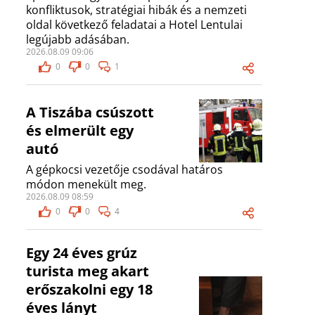
konfliktusok, stratégiai hibák és a nemzeti
oldal következő feladatai a Hotel Lentulai
legújabb adásában.
2026.08.09 09:06
0
0
1
A Tiszába csúszott
és elmerült egy
autó
A gépkocsi vezetője csodával határos
módon menekült meg.
2026.08.09 08:59
0
0
4
Egy 24 éves grúz
turista meg akart
erőszakolni egy 18
éves lányt