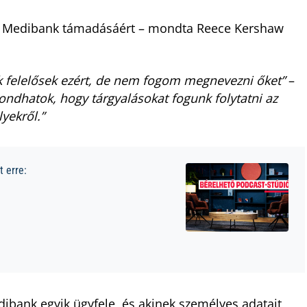
 a Medibank támadásáért – mondta Reece Kershaw
k felelősek ezért, de nem fogom megnevezni őket”
–
ndhatok, hogy tárgyalásokat fogunk folytatni az
yekről.”
 erre:
ibank egyik ügyfele, és akinek személyes adatait