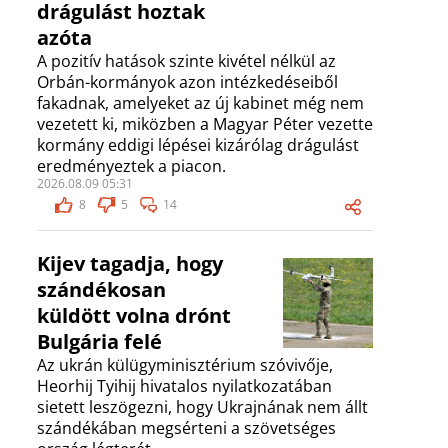
drágulást hoztak
azóta
A pozitív hatások szinte kivétel nélkül az
Orbán-kormányok azon intézkedéseiből
fakadnak, amelyeket az új kabinet még nem
vezetett ki, miközben a Magyar Péter vezette
kormány eddigi lépései kizárólag drágulást
eredményeztek a piacon.
2026.08.09 05:31
8
5
14
Kijev tagadja, hogy
szándékosan
küldött volna drónt
Bulgária felé
Az ukrán külügyminisztérium szóvivője,
Heorhij Tyihij hivatalos nyilatkozatában
sietett leszögezni, hogy Ukrajnának nem állt
szándékában megsérteni a szövetséges