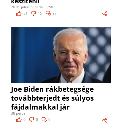
készíteni!
2026. július 6. hétfő 11:58
31
15
97
Joe Biden rákbetegsége
továbbterjedt és súlyos
fájdalmakkal jár
38 perce
0
0
0