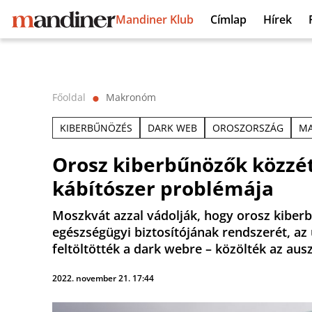
Mandiner Klub
Címlap
Hírek
Főoldal
Makronóm
⬤
KIBERBŰNÖZÉS
DARK WEB
OROSZORSZÁG
M
Orosz kiberbűnözők közzét
kábítószer problémája
Moszkvát azzal vádolják, hogy orosz kiber
egészségügyi biztosítójának rendszerét, az
feltöltötték a dark webre – közölték az auszt
2022. november 21. 17:44