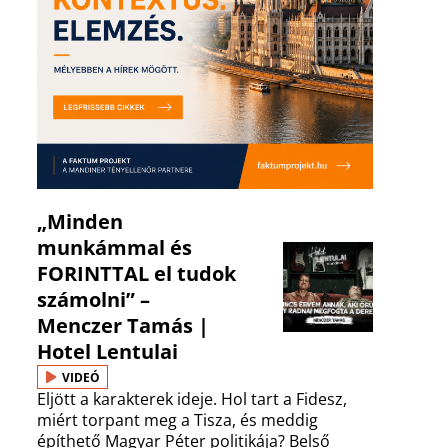
„Minden
munkámmal és
FORINTTAL el tudok
számolni” –
Menczer Tamás |
Hotel Lentulai
VIDEÓ
Eljött a karakterek ideje. Hol tart a Fidesz,
miért torpant meg a Tisza, és meddig
építhető Magyar Péter politikája? Belső