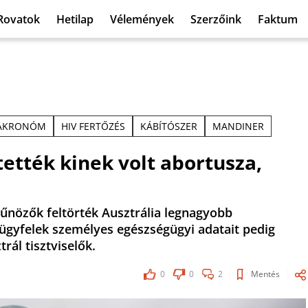
Rovatok
Hetilap
Vélemények
Szerzőink
Faktum
AKRONÓM
HIV FERTŐZÉS
KÁBÍTÓSZER
MANDINER
ették kinek volt abortusza,
bűnözők feltörték Ausztrália legnagyobb
 ügyfelek személyes egészségügyi adatait pedig
rál tisztviselők.
0
0
2
Mentés