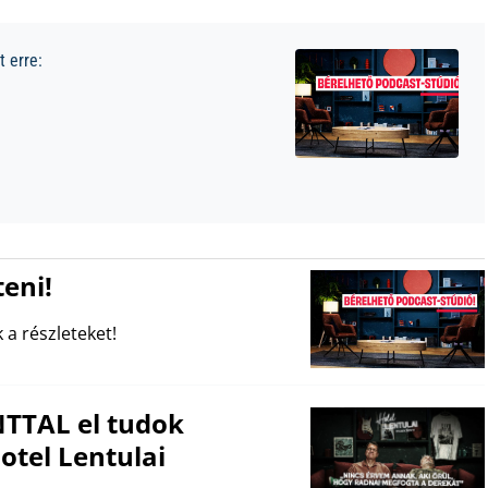
 erre:
eni!
 a részleteket!
TTAL el tudok
otel Lentulai