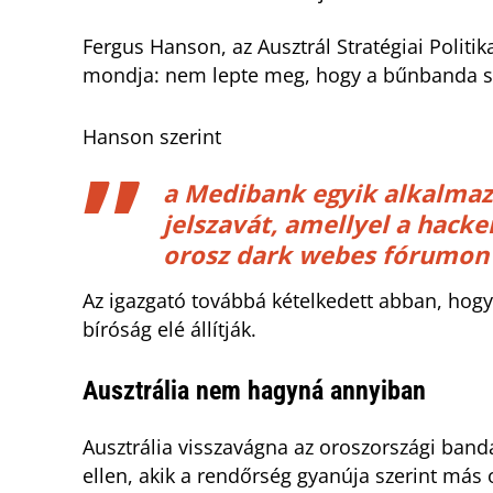
Fergus Hanson, az Ausztrál Stratégiai Politika
mondja: nem lepte meg, hogy a bűnbanda s
Hanson szerint
a Medibank egyik alkalmazo
jelszavát, amellyel a hacke
orosz dark webes fórumon 
Az igazgató továbbá kételkedett abban, hog
bíróság elé állítják.
Ausztrália nem hagyná annyiban
Ausztrália visszavágna az oroszországi bandá
ellen, akik a rendőrség gyanúja szerint má