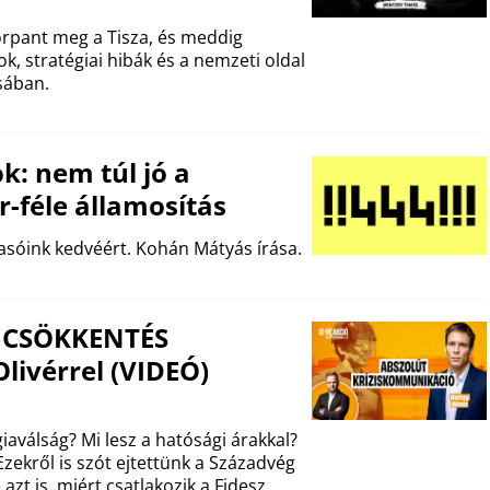
 torpant meg a Tisza, és meddig
ok, stratégiai hibák és a nemzeti oldal
sában.
k: nem túl jó a
-féle államosítás
sóink kedvéért. Kohán Mátyás írása.
ZSICSÖKKENTÉS
livérrel (VIDEÓ)
aválság? Mi lesz a hatósági árakkal?
zekről is szót ejtettünk a Századvég
azt is, miért csatlakozik a Fidesz