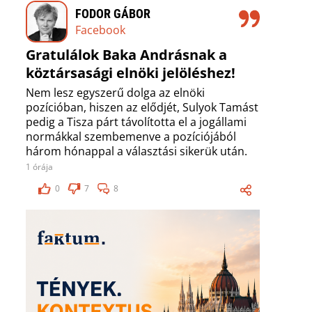
FODOR GÁBOR
Facebook
Gratulálok Baka Andrásnak a
köztársasági elnöki jelöléshez!
Nem lesz egyszerű dolga az elnöki
pozícióban, hiszen az elődjét, Sulyok Tamást
pedig a Tisza párt távolította el a jogállami
normákkal szembemenve a pozíciójából
három hónappal a választási sikerük után.
1 órája
0
7
8