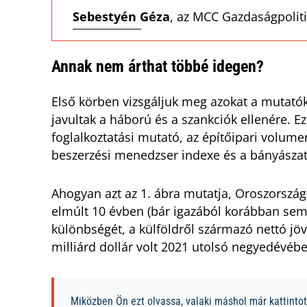
Sebestyén Géza
, az MCC Gazdaságpolit
Annak nem árthat többé idegen?
Első körben vizsgáljuk meg azokat a mutatók
javultak a háború és a szankciók ellenére. Ez
foglalkoztatási mutató, az építőipari volume
beszerzési menedzser indexe és a bányásza
Ahogyan azt az 1. ábra mutatja, Oroszország 
elmúlt 10 évben (bár igazából korábban sem)
különbségét, a külföldről származó nettó j
milliárd dollár volt 2021 utolsó negyedévéb
Miközben Ön ezt olvassa, valaki máshol már kattintott