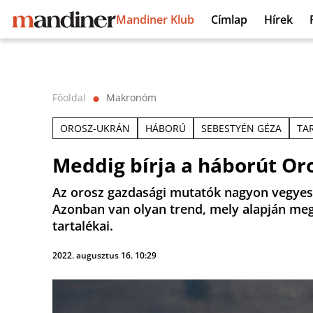
Mandiner Klub
Címlap
Hírek
Főoldal
Makronóm
⬤
OROSZ-UKRÁN
HÁBORÚ
SEBESTYÉN GÉZA
TA
Meddig bírja a háborút Or
Az orosz gazdasági mutatók nagyon vegyes
Azonban van olyan trend, mely alapján me
tartalékai.
2022. augusztus 16. 10:29