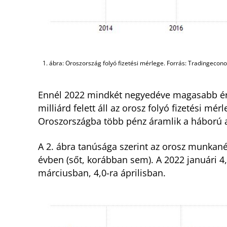
1. ábra: Oroszország folyó fizetési mérlege. Forrás: Tradingecon
Ennél 2022 mindkét negyedéve magasabb ért
milliárd felett áll az orosz folyó fizetési mé
Oroszországba több pénz áramlik a háború al
A 2. ábra tanúsága szerint az orosz munkanél
évben (sőt, korábban sem). A 2022 januári 4
márciusban, 4,0-ra áprilisban.