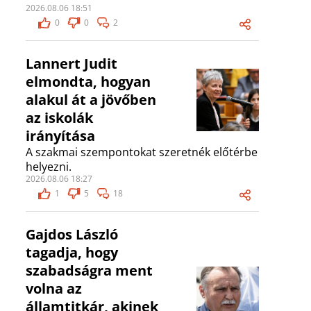
2026.08.06 18:51
0
0
2
Lannert Judit
elmondta, hogyan
alakul át a jövőben
az iskolák
irányítása
A szakmai szempontokat szeretnék előtérbe
helyezni.
2026.08.06 18:27
1
5
18
Gajdos László
tagadja, hogy
szabadságra ment
volna az
államtitkár, akinek