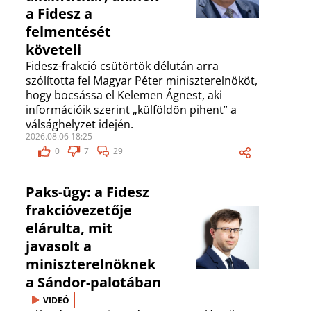
a Fidesz a
felmentését
követeli
Fidesz-frakció csütörtök délután arra
szólította fel Magyar Péter miniszterelnököt,
hogy bocsássa el Kelemen Ágnest, aki
információik szerint „külföldön pihent” a
válsághelyzet idején.
2026.08.06 18:25
0
7
29
Paks-ügy: a Fidesz
frakcióvezetője
elárulta, mit
javasolt a
miniszterelnöknek
a Sándor-palotában
VIDEÓ