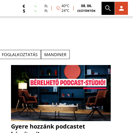
40°C
08. 06.
Ft
24°C
Ft
CSÜTÖRTÖK
FOGLALKOZTATÁS
MANDINER
Gyere hozzánk podcastet