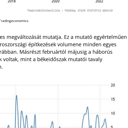
: Tradingeconomics.
ves megváltozását mutatja. Ez a mutató egyértelműen
z oroszországi építkezések volumene minden egyes
rábban. Másrészt februártól májusig a háborús
 voltak, mint a békeidőszak mutatói tavaly
n.