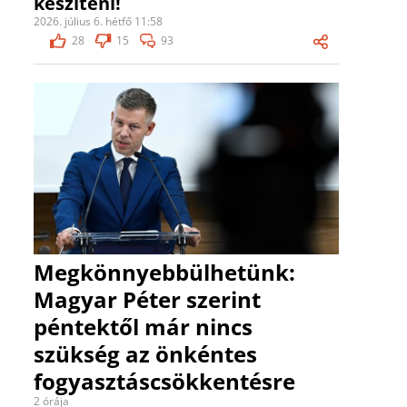
készíteni!
2026. július 6. hétfő 11:58
28
15
93
Megkönnyebbülhetünk:
Magyar Péter szerint
péntektől már nincs
szükség az önkéntes
fogyasztáscsökkentésre
2 órája