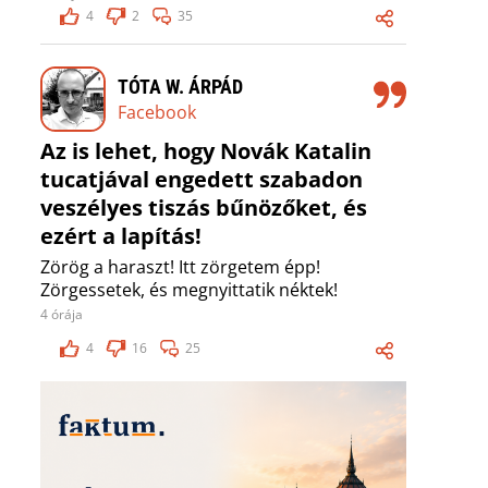
4
2
35
TÓTA W. ÁRPÁD
Facebook
Az is lehet, hogy Novák Katalin
tucatjával engedett szabadon
veszélyes tiszás bűnözőket, és
ezért a lapítás!
Zörög a haraszt! Itt zörgetem épp!
Zörgessetek, és megnyittatik néktek!
4 órája
4
16
25