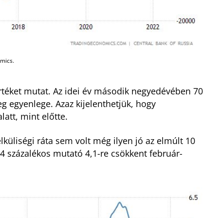
omics.
éket mutat. Az idei év második negyedévében 70
rleg egyenlege. Azaz kijelenthetjük, hogy
att, mint előtte.
küliségi ráta sem volt még ilyen jó az elmúlt 10
,4 százalékos mutató 4,1-re csökkent február-