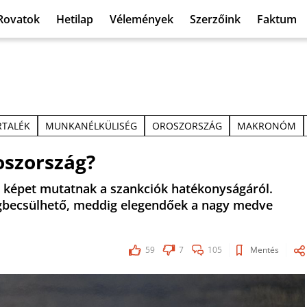
Rovatok
Hetilap
Vélemények
Szerzőink
Faktum
RTALÉK
MUNKANÉLKÜLISÉG
OROSZORSZÁG
MAKRONÓM
oszország?
 képet mutatnak a szankciók hatékonyságáról.
gbecsülhető, meddig elegendőek a nagy medve
59
7
105
Mentés