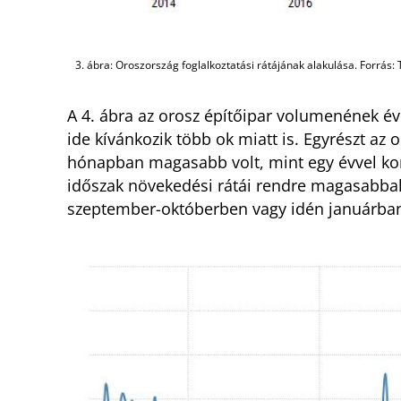
3. ábra: Oroszország foglalkoztatási rátájának alakulása. Forrás
A 4. ábra az orosz építőipar volumenének é
ide kívánkozik több ok miatt is. Egyrészt a
hónapban magasabb volt, mint egy évvel ko
időszak növekedési rátái rendre magasabbak
szeptember-októberben vagy idén januárba