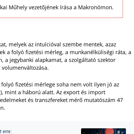
ikai Műhely vezetőjének írása a Makronómon.
at, melyek az intuícióval szembe mentek, azaz
ek a folyó fizetési mérleg, a munkanélküliségi ráta, a
n, a jegybanki alapkamat, a szolgáltató szektor
t volumenváltozása.
folyó fizetési mérlege soha nem volt ilyen jó az
, mint a háború alatt. Az export és import
övedelmeket és transzfereket mérő mutatószám 47
en.
 erre: