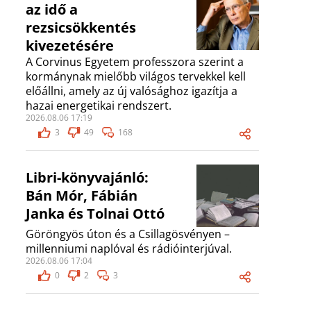
az idő a
rezsicsökkentés
kivezetésére
A Corvinus Egyetem professzora szerint a
kormánynak mielőbb világos tervekkel kell
előállni, amely az új valósághoz igazítja a
hazai energetikai rendszert.
2026.08.06 17:19
3
49
168
Libri-könyvajánló:
Bán Mór, Fábián
Janka és Tolnai Ottó
Göröngyös úton és a Csillagösvényen –
millenniumi naplóval és rádióinterjúval.
2026.08.06 17:04
0
2
3