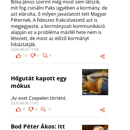
Bóka János szerint még most sem látszik,
mit fog csinálni Paks ügyében a kormány, de
azt elárulta, ő milyen javaslatott tett Magyar
Péternek. A fideszes frakcióvezető azt is
megjegyezte, a kormányzati kommunikáció
alapján ez a probléma másfél hete nem is
létezett, de most az előző kormányt
hibáztatják.
2026.08.06 17:58
13
0
9
Hőgutát kapott egy
mókus
,Az eset Csepelen történt.
2026.08.06 17:43
0
2
12
Bod Péter Ákos: Itt