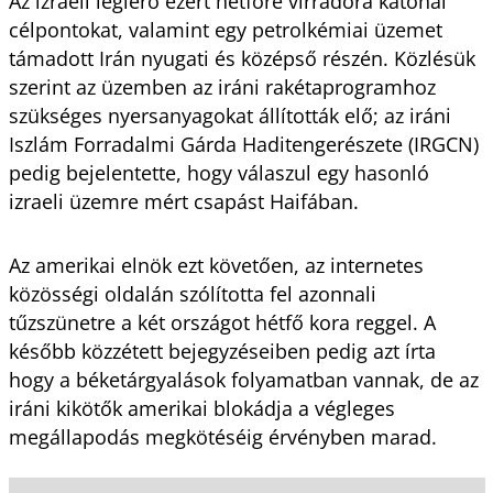
Az izraeli légierő ezért hétfőre virradóra katonai
célpontokat, valamint egy petrolkémiai üzemet
támadott Irán nyugati és középső részén. Közlésük
szerint az üzemben az iráni rakétaprogramhoz
szükséges nyersanyagokat állították elő; az iráni
Iszlám Forradalmi Gárda Haditengerészete (IRGCN)
pedig bejelentette, hogy válaszul egy hasonló
izraeli üzemre mért csapást Haifában.
Az amerikai elnök ezt követően, az internetes
közösségi oldalán szólította fel azonnali
tűzszünetre a két országot hétfő kora reggel. A
később közzétett bejegyzéseiben pedig azt írta
hogy a béketárgyalások folyamatban vannak, de az
iráni kikötők amerikai blokádja a végleges
megállapodás megkötéséig érvényben marad.