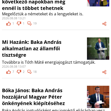
következő napokban még
ennél is többet tehetnek
Megelőztük a németeket és a lengyeleket is.
2026.08.08 13:21
1
1
19
Mi Hazánk: Baka András
alkalmatlan az államfői
tisztségre
Továbbra is Tóth Máté energiajogászt támogatják.
2026.08.08 13:07
7
2
18
Bóka János: Baka András
hozzájárul Magyar Péter
önkényének kiépítéséhez
Baka András jogtudósként egy jogsértő eljárásban vesz