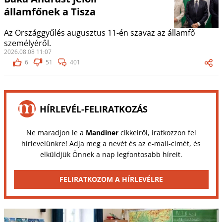
államfőnek a Tisza
Az Országgyűlés augusztus 11-én szavaz az államfő
személyéről.
2026.08.08 11:07
6
51
401
HÍRLEVÉL-FELIRATKOZÁS
Ne maradjon le a
Mandiner
cikkeiről, iratkozzon fel
hírlevelünkre! Adja meg a nevét és az e-mail-címét, és
elküldjük Önnek a nap legfontosabb híreit.
FELIRATKOZOM A HÍRLEVÉLRE