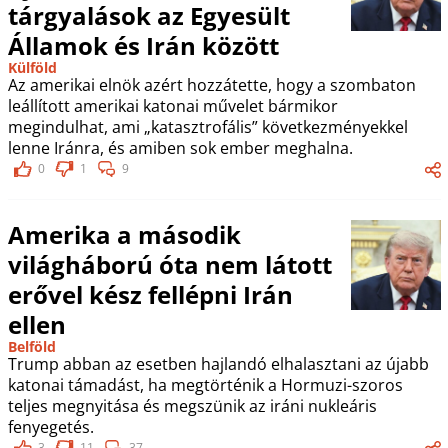
tárgyalások az Egyesült
Államok és Irán között
Külföld
Az amerikai elnök azért hozzátette, hogy a szombaton
leállított amerikai katonai művelet bármikor
megindulhat, ami „katasztrofális” következményekkel
lenne Iránra, és amiben sok ember meghalna.
0
1
9
Amerika a második
világháború óta nem látott
erővel kész fellépni Irán
ellen
Belföld
Trump abban az esetben hajlandó elhalasztani az újabb
katonai támadást, ha megtörténik a Hormuzi-szoros
teljes megnyitása és megszünik az iráni nukleáris
fenyegetés.
3
11
37