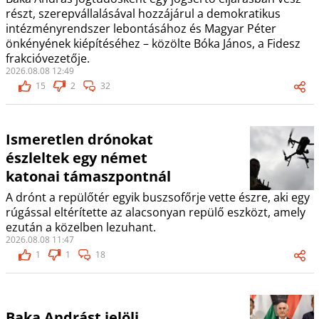
részt, szerepvállalásával hozzájárul a demokratikus
intézményrendszer lebontásához és Magyar Péter
önkényének kiépítéséhez – közölte Bóka János, a Fidesz
frakcióvezetője.
2026.08.08 12:49
15
2
32
Ismeretlen drónokat
észleltek egy német
katonai támaszpontnál
A drónt a repülőtér egyik buszsofőrje vette észre, aki egy
rúgással eltérítette az alacsonyan repülő eszközt, amely
ezután a közelben lezuhant.
2026.08.08 11:47
1
1
18
Baka Andrást jelöli