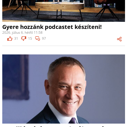
Gyere hozzánk podcastet készíteni!
2026. július 6. hétfő 11:58
31
15
97