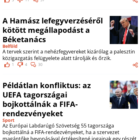
A Hamász lefegyverzéséről
kötött megállapodást a
Béketanács
Belföld
A tervek szerint a nehézfegyvereket kizárólag a palesztin
közigazgatás felügyelete alatt tárolják és őrzik.
1
4
30
Példátlan konfliktus: az
UEFA tagországai
bojkottálnák a FIFA-
rendezvényeket
Sport
Az Európai Labdarúgó Szövetség 55 tagországa
bojkottálná a FIFA-rendezvényeket, ha a szervezet
magántőke bevonásával értékesítené jogainak egy részét.