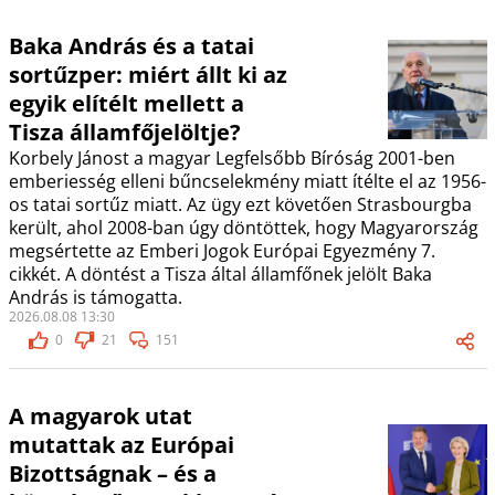
Baka András és a tatai
sortűzper: miért állt ki az
egyik elítélt mellett a
Tisza államfőjelöltje?
Korbely Jánost a magyar Legfelsőbb Bíróság 2001-ben
emberiesség elleni bűncselekmény miatt ítélte el az 1956-
os tatai sortűz miatt. Az ügy ezt követően Strasbourgba
került, ahol 2008-ban úgy döntöttek, hogy Magyarország
megsértette az Emberi Jogok Európai Egyezmény 7.
cikkét. A döntést a Tisza által államfőnek jelölt Baka
András is támogatta.
2026.08.08 13:30
0
21
151
A magyarok utat
mutattak az Európai
Bizottságnak – és a