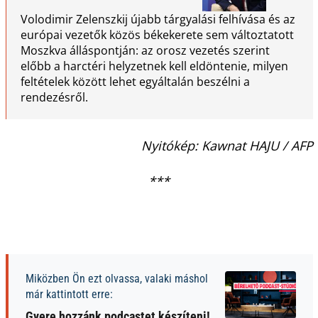
Volodimir Zelenszkij újabb tárgyalási felhívása és az
európai vezetők közös békekerete sem változtatott
Moszkva álláspontján: az orosz vezetés szerint
előbb a harctéri helyzetnek kell eldöntenie, milyen
feltételek között lehet egyáltalán beszélni a
rendezésről.
Nyitókép: Kawnat HAJU / AFP
***
Miközben Ön ezt olvassa, valaki máshol
már kattintott erre:
Gyere hozzánk podcastet készíteni!