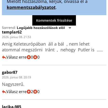
Mielőtt hozzászólna, kérjük, olvassa el a
kommentszabályzatot
.
Kommentek frissítése
Sorrend:
templar62
2026. június 08. 21:53
Amig Keleteurópában  áll a bál  , nem lehet  
atommal megszórni  Iránt  ,  nehogy  Putler is  .....
Válasz erre
0
0
gabor87
2026. június 08. 20:19
Nagyszerű.
Válasz erre
2
0
lacika-985