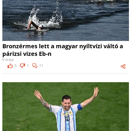
Bronzérmes lett a magyar nyíltvízi váltó a
párizsi vizes Eb-n
6 órája
5
1
11