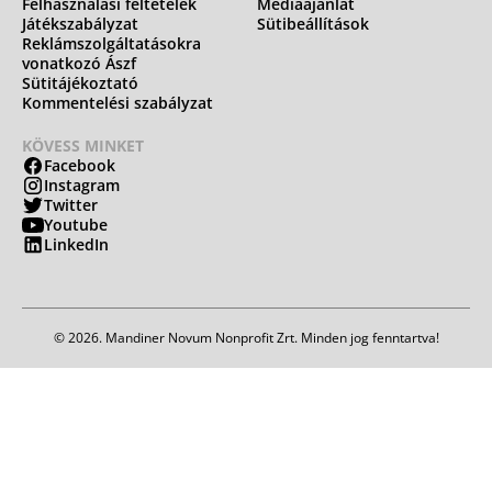
Felhasználási feltételek
Médiaajánlat
Játékszabályzat
Sütibeállítások
Reklámszolgáltatásokra
vonatkozó Ászf
Sütitájékoztató
Kommentelési szabályzat
KÖVESS MINKET
Facebook
Instagram
Twitter
Youtube
LinkedIn
© 2026. Mandiner Novum Nonprofit Zrt. Minden jog fenntartva!