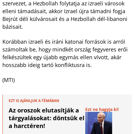
szervezet, a Hezbollah folytatja az izraeli városok
elleni támadásait, akkor Izrael újra támadni fogja
Bejrút déli külvárosait és a Hezbollah dél-libanoni
bázisait.
Korábban izraeli és iráni katonai források is arról
számoltak be, hogy mindkét ország fegyveres erői
felkészültek egy újabb egymás ellen vívott, akár
hosszabb ideig tartó konfliktusra is.
(MTI)
EZT IS AJÁNLJUK A TÉMÁBAN
Az oroszok elutasítják a
Ezt ne hagyja ki!
tárgyalásokat: döntsük el
a harctéren!