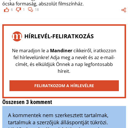
ócska formaság, abszolút filmszínház.
6
1
18
HÍRLEVÉL-FELIRATKOZÁS
Ne maradjon le a
Mandiner
cikkeiről, iratkozzon
fel hírlevelünkre! Adja meg a nevét és az e-mail-
címét, és elküldjük Önnek a nap legfontosabb
híreit.
FELIRATKOZOM A HÍRLEVÉLRE
Összesen 3 komment
A kommentek nem szerkesztett tartalmak,
tartalmuk a szerzőjük álláspontját tükrözi.