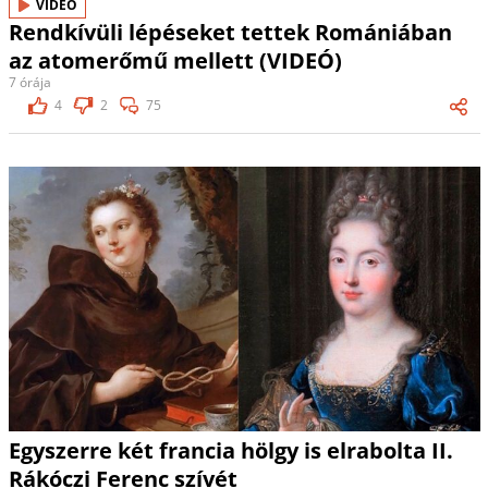
VIDEÓ
Rendkívüli lépéseket tettek Romániában
az atomerőmű mellett (VIDEÓ)
7 órája
4
2
75
Egyszerre két francia hölgy is elrabolta II.
Rákóczi Ferenc szívét