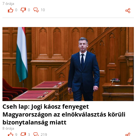
7 órája
0
0
10
Cseh lap: Jogi káosz fenyeget
Magyarországon az elnökválasztás körüli
bizonytalanság miatt
8 órája
9
3
219