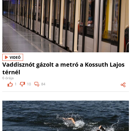
VIDEÓ
Vaddisznót gázolt a metró a Kossuth Lajos
térnél
6 órája
1
10
84