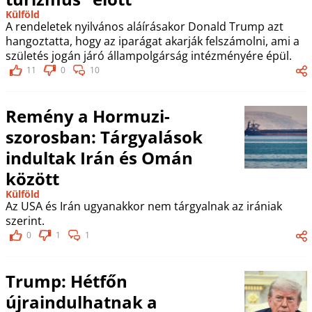
Külföld
A rendeletek nyilvános aláírásakor Donald Trump azt
hangoztatta, hogy az iparágat akarják felszámolni, ami a
születés jogán járó állampolgárság intézményére épül.
11
0
10
Remény a Hormuzi-
szorosban: Tárgyalások
indultak Irán és Omán
között
Külföld
Az USA és Irán ugyanakkor nem tárgyalnak az irániak
szerint.
0
1
1
Trump: Hétfőn
újraindulhatnak a