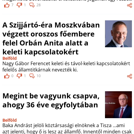
7
1
28
A Szijjártó-éra Moszkvában
végzett oroszos főembere
felel Orbán Anita alatt a
keleti kapcsolatokért
Belföld
Nagy Gábor Ferencet keleti és távol-keleti kapcsolatokért
felelős államtitkárnak nevezték ki.
0
1
10
Megint be vagyunk csapva,
ahogy 36 éve egyfolytában
Belföld
Baka Andrást jelöli köztársasági elnöknek a Tisza ...ami
azt jelenti, hogy ő is lesz az államfő. Innentől minden csak