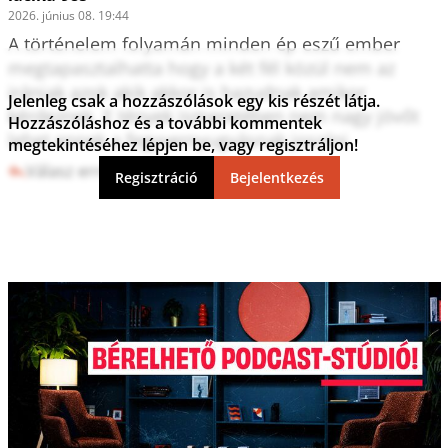
2026. június 08. 19:44
A történelem folyamán minden ép eszű ember 
megtapasztalhatta hogy a két fél közül nem az 
irániak azok akik akkor is hazudnak amikor 
Jelenleg csak a hozzászólások egy kis részét látja.
kérdeznek. E tények ismeretében nem nagy jövőt 
Hozzászóláshoz és a további kommentek
lehet ennek a fegyvernyugvásnak josolni.
megtekintéséhez lépjen be, vagy regisztráljon!
Válasz erre
0
1
Regisztráció
Bejelentkezés