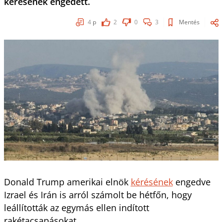
kérésének engedett.
4
p
2
0
3
Mentés
Donald Trump amerikai elnök
kérésének
engedve
Izrael és Irán is arról számolt be hétfőn, hogy
leállították az egymás ellen indított
rakétacsapásokat.