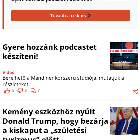
Tovább a cikkhez
Gyere hozzánk podcastet
készíteni!
Videó
Bérelhető a Mandiner korszerű stúdiója, mutatjuk a
részleteket!
0
0
0
Kemény eszközhöz nyúlt
Donald Trump, hogy bezárja
a kiskaput a „születési
turizmus” előtt