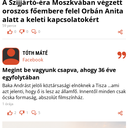
A Szijjártó-éra Moszkvában végzett
oroszos főembere felel Orbán Anita
alatt a keleti kapcsolatokért
59 perce
0
0
0
TÓTH MÁTÉ
Facebook
Megint be vagyunk csapva, ahogy 36 éve
egyfolytában
Baka Andrást jelöli köztársasági elnöknek a Tisza ...ami
azt jelenti, hogy ő is lesz az államfő. Innentől minden csak
ócska formaság, abszolút filmszínház.
1 órája
2
1
5