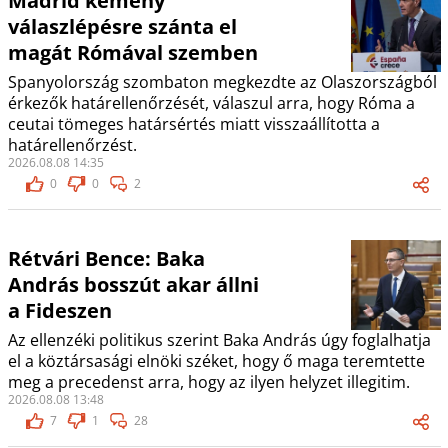
Madrid kemény
válaszlépésre szánta el
magát Rómával szemben
Spanyolország szombaton megkezdte az Olaszországból
érkezők határellenőrzését, válaszul arra, hogy Róma a
ceutai tömeges határsértés miatt visszaállította a
határellenőrzést.
2026.08.08 14:35
0
0
2
Rétvári Bence: Baka
András bosszút akar állni
a Fideszen
Az ellenzéki politikus szerint Baka András úgy foglalhatja
el a köztársasági elnöki széket, hogy ő maga teremtette
meg a precedenst arra, hogy az ilyen helyzet illegitim.
2026.08.08 13:48
7
1
28