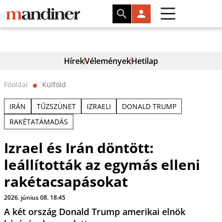
Hírek
Vélemények
Hetilap
Főoldal
Külföld
⬤
IRÁN
TŰZSZÜNET
IZRAELI
DONALD TRUMP
RAKÉTATÁMADÁS
Izrael és Irán döntött:
leállították az egymás elleni
rakétacsapásokat
2026. június 08. 18:45
A két ország Donald Trump amerikai elnök