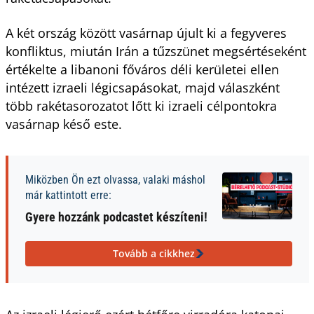
A két ország között vasárnap újult ki a fegyveres
konfliktus, miután Irán a tűzszünet megsértéseként
értékelte a libanoni főváros déli kerületei ellen
intézett izraeli légicsapásokat, majd válaszként
több rakétasorozatot lőtt ki izraeli célpontokra
vasárnap késő este.
Miközben Ön ezt olvassa, valaki máshol
már kattintott erre:
Gyere hozzánk podcastet készíteni!
Tovább a cikkhez