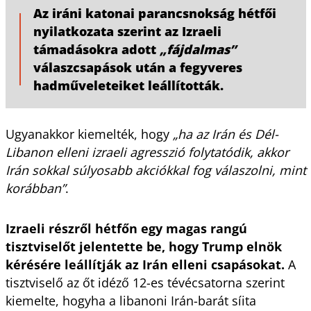
Az iráni katonai parancsnokság hétfői
nyilatkozata szerint az Izraeli
támadásokra adott
„fájdalmas”
válaszcsapások után a fegyveres
hadműveleteiket leállították.
Ugyanakkor kiemelték, hogy
„ha az Irán és Dél-
Libanon elleni izraeli agresszió folytatódik, akkor
Irán sokkal súlyosabb akciókkal fog válaszolni, mint
korábban”
.
Izraeli részről hétfőn egy magas rangú
tisztviselőt jelentette be, hogy Trump elnök
kérésére leállítják az Irán elleni csapásokat.
A
tisztviselő az őt idéző 12-es tévécsatorna szerint
kiemelte, hogyha a libanoni Irán-barát síita