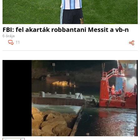
FBI: fel akarták robbantani Messit a vb-n
6 órája
11