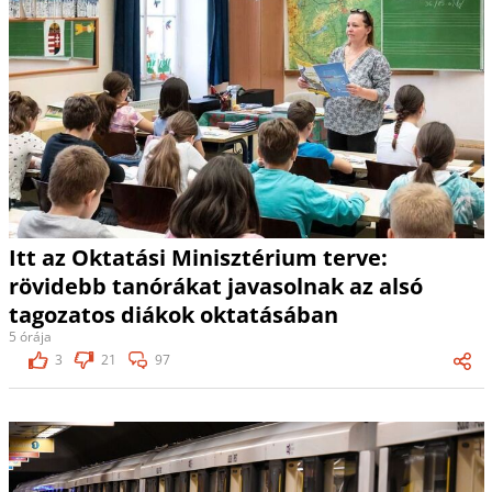
Itt az Oktatási Minisztérium terve:
rövidebb tanórákat javasolnak az alsó
tagozatos diákok oktatásában
5 órája
3
21
97