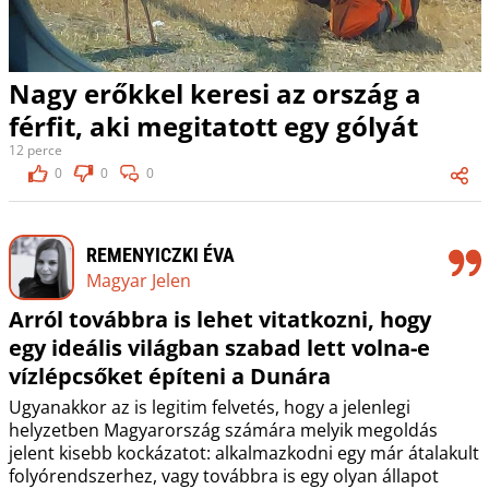
Nagy erőkkel keresi az ország a
férfit, aki megitatott egy gólyát
12 perce
0
0
0
REMENYICZKI ÉVA
Magyar Jelen
Arról továbbra is lehet vitatkozni, hogy
egy ideális világban szabad lett volna-e
vízlépcsőket építeni a Dunára
Ugyanakkor az is legitim felvetés, hogy a jelenlegi
helyzetben Magyarország számára melyik megoldás
jelent kisebb kockázatot: alkalmazkodni egy már átalakult
folyórendszerhez, vagy továbbra is egy olyan állapot