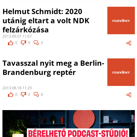
Helmut Schmidt: 2020
utánig eltart a volt NDK
felzárkózása
2013.09.07 11:07
0
0
5
Tavasszal nyit meg a Berlin-
Brandenburg reptér
2013.08.18 11:29
0
0
6