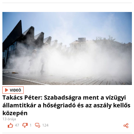
VIDEÓ
Takács Péter: Szabadságra ment a vízügyi
államtitkár a hőségriadó és az aszály kellős
közepén
13 órája
47
1
124