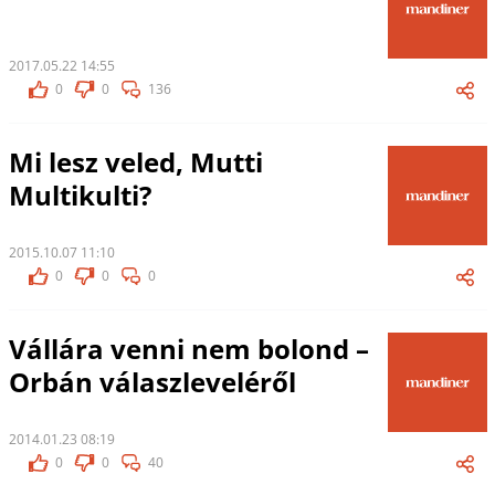
2017.05.22 14:55
0
0
136
Mi lesz veled, Mutti
Multikulti?
2015.10.07 11:10
0
0
0
Vállára venni nem bolond –
Orbán válaszleveléről
2014.01.23 08:19
0
0
40