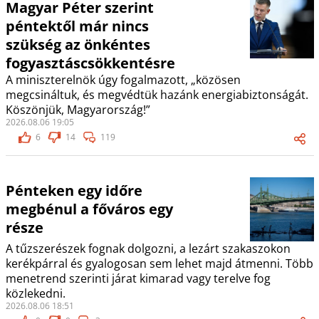
Magyar Péter szerint
péntektől már nincs
szükség az önkéntes
fogyasztáscsökkentésre
A miniszterelnök úgy fogalmazott, „közösen
megcsináltuk, és megvédtük hazánk energiabiztonságát.
Köszönjük, Magyarország!”
2026.08.06 19:05
6
14
119
Pénteken egy időre
megbénul a főváros egy
része
A tűzszerészek fognak dolgozni, a lezárt szakaszokon
kerékpárral és gyalogosan sem lehet majd átmenni. Több
menetrend szerinti járat kimarad vagy terelve fog
közlekedni.
2026.08.06 18:51