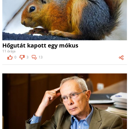
Hőgutát kapott egy mókus
11 órája
0
3
13