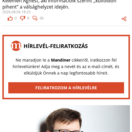
Kelemen Ágnest, aki információik szerint „külföldön
pihent” a válsághelyzet idején.
2026.08.06 18:25
0
9
36
HÍRLEVÉL-FELIRATKOZÁS
Ne maradjon le a
Mandiner
cikkeiről, iratkozzon fel
hírlevelünkre! Adja meg a nevét és az e-mail-címét, és
elküldjük Önnek a nap legfontosabb híreit.
FELIRATKOZOM A HÍRLEVÉLRE