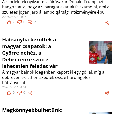
A rendeletek nyilvános aláírásakor Donald Trump azt
hangoztatta, hogy az iparágat akarják felszámolni, ami a
születés jogán járó állampolgárság intézményére épül.
2026.08.07 04:16
2
0
2
Hátrányba kerültek a
magyar csapatok: a
Győrre nehéz, a
Debrecenre szinte
lehetetlen feladat vár
A magyar bajnok idegenben kapott ki egy góllal, míg a
debreceniek itthon szedték össze háromgólos
hátrányukat.
2026.08.07 04:01
0
0
1
Megkönnyebbülhetünk: