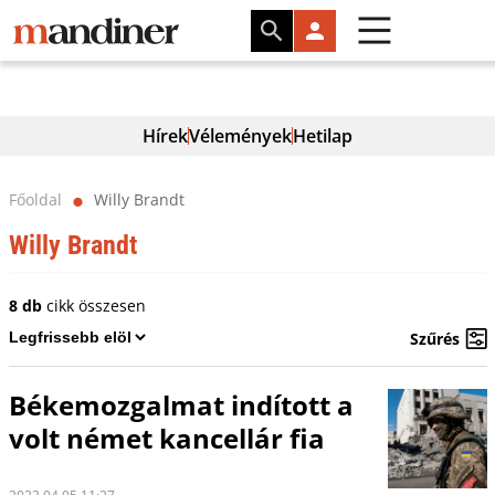
Hírek
Vélemények
Hetilap
Főoldal
Willy Brandt
⬤
Willy Brandt
8 db
cikk összesen
Szűrés
Békemozgalmat indított a
volt német kancellár fia