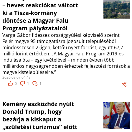
– heves reakciókat váltott
ki a Tisza-kormány
döntése a Magyar Falu
Program pályázatairól
Varga Gábor fideszes országgyűlési képviselő szerint
Fejér megye 95 támogatásra jogosult településéből
mindösszesen 2 (igen, kettő!) nyert forrást, együtt 67,7
millió forint értékben. „A Magyar Falu Program 2019-es
indulása óta – egy kivételével – minden évben több
milliárdos nagyságrendben érkeztek fejlesztési források a
megye kistelepüléseire.”
2026.08.07 04:48
0
1
1
Kemény eszközhöz nyúlt
Donald Trump, hogy
bezárja a kiskaput a
„születési turizmus” előtt