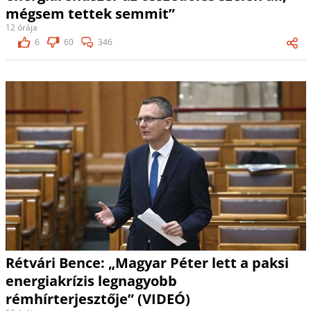
mégsem tettek semmit”
12 órája
6
60
346
Rétvári Bence: „Magyar Péter lett a paksi
energiakrízis legnagyobb
rémhírterjesztője” (VIDEÓ)