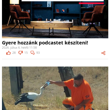
Gyere hozzánk podcastet készíteni!
2026. július 6. hétfő 11:58
28
15
93