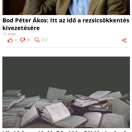
Bod Péter Ákos: Itt az idő a rezsicsökkentés
kivezetésére
12 órája
3
81
257