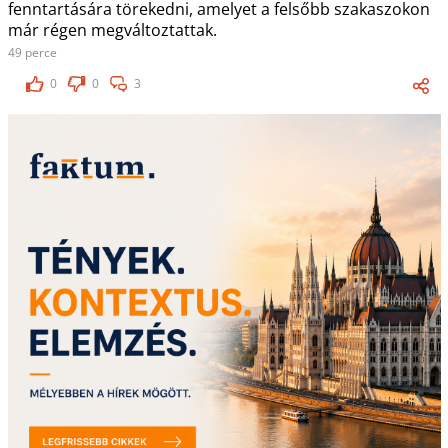
fenntartására törekedni, amelyet a felsőbb szakaszokon
már régen megváltoztattak.
49 perce
0
0
3