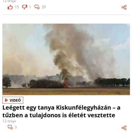
12 órája
15
1
29
VIDEÓ
Leégett egy tanya Kiskunfélegyházán – a
tűzben a tulajdonos is életét vesztette
12 órája
3