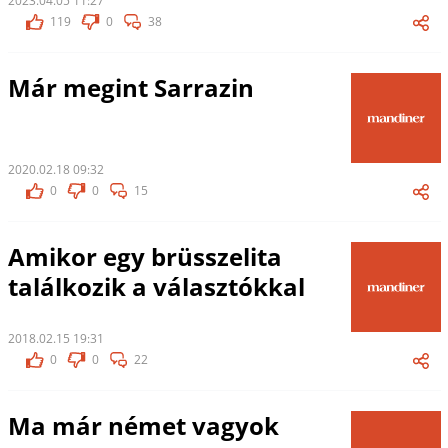
2023.04.05 11:27
119
0
38
Már megint Sarrazin
2020.02.18 09:32
0
0
15
Amikor egy brüsszelita
találkozik a választókkal
2018.02.15 19:31
0
0
22
Ma már német vagyok