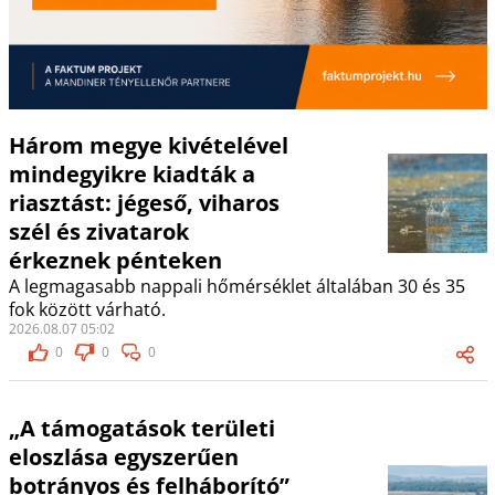
Három megye kivételével
mindegyikre kiadták a
riasztást: jégeső, viharos
szél és zivatarok
érkeznek pénteken
A legmagasabb nappali hőmérséklet általában 30 és 35
fok között várható.
2026.08.07 05:02
0
0
0
„A támogatások területi
eloszlása egyszerűen
botrányos és felháborító”