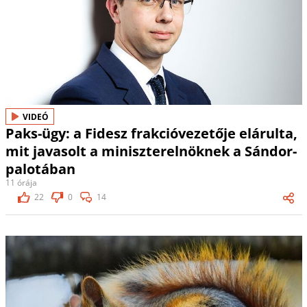
VIDEÓ
Paks-ügy: a Fidesz frakcióvezetője elárulta,
mit javasolt a miniszterelnöknek a Sándor-
palotában
11 órája
22
0
14