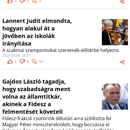
0
0
3
Lannert Judit elmondta,
hogyan alakul át a
jövőben az iskolák
irányítása
A szakmai szempontokat szeretnék előtérbe helyezni.
2026.08.06 18:27
2
8
58
Gajdos László tagadja,
hogy szabadságra ment
volna az államtitkár,
akinek a Fidesz a
felmentését követeli
Fidesz-frakció csütörtök délután arra szólította fel
Magyar Péter miniszterelnököt, hogy bocsássa el