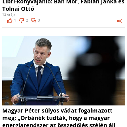
Libri-könyvajánló: Bán Mór, Fábián Janka és
Tolnai Ottó
12 órája
1
2
3
Magyar Péter súlyos vádat fogalmazott
meg: „Orbánék tudták, hogy a magyar
energiarendszer az összedőlés szélén áll,