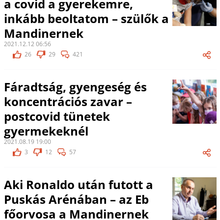
a covid a gyerekemre,
inkább beoltatom – szülők a
Mandinernek
2021.12.12 06:56
26
29
421
Fáradtság, gyengeség és
koncentrációs zavar –
postcovid tünetek
gyermekeknél
2021.08.19 19:00
3
12
57
Aki Ronaldo után futott a
Puskás Arénában – az Eb
főorvosa a Mandinernek