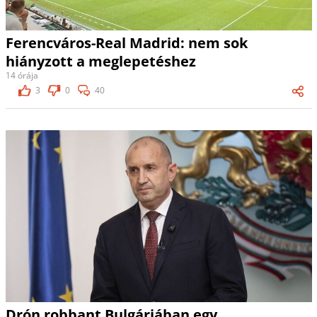
Ferencváros-Real Madrid: nem sok
hiányzott a meglepetéshez
14 órája
3
0
40
Drón robbant Bulgáriában egy