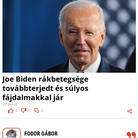
Joe Biden rákbetegsége
továbbterjedt és súlyos
fájdalmakkal jár
29 perce
0
0
0
FODOR GÁBOR