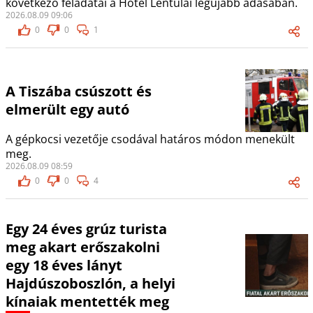
következő feladatai a Hotel Lentulai legújabb adásában.
2026.08.09 09:06
0
0
1
A Tiszába csúszott és
elmerült egy autó
A gépkocsi vezetője csodával határos módon menekült
meg.
2026.08.09 08:59
0
0
4
Egy 24 éves grúz turista
meg akart erőszakolni
egy 18 éves lányt
Hajdúszoboszlón, a helyi
kínaiak mentették meg