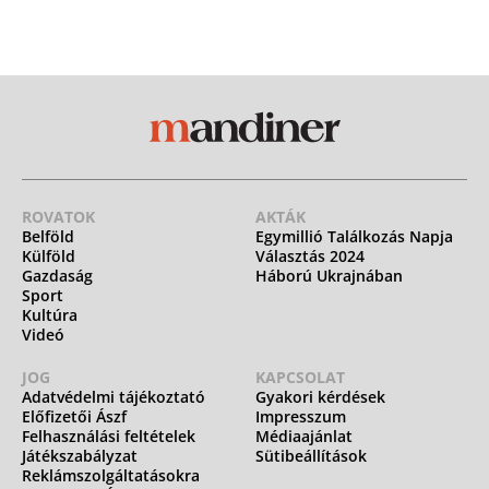
ROVATOK
AKTÁK
Belföld
Egymillió Találkozás Napja
Külföld
Választás 2024
Gazdaság
Háború Ukrajnában
Sport
Kultúra
Videó
JOG
KAPCSOLAT
Adatvédelmi tájékoztató
Gyakori kérdések
Előfizetői Ászf
Impresszum
Felhasználási feltételek
Médiaajánlat
Játékszabályzat
Sütibeállítások
Reklámszolgáltatásokra