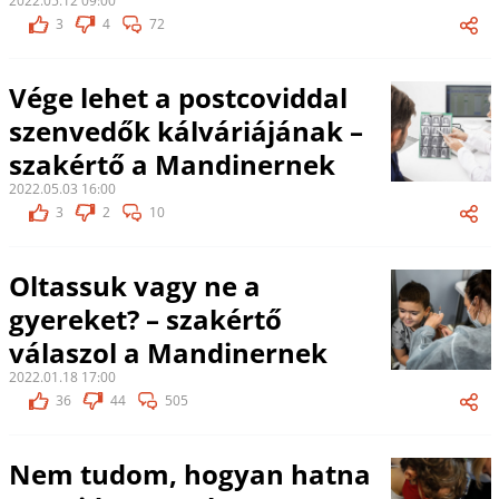
2022.05.12 09:00
3
4
72
Vége lehet a postcoviddal
szenvedők kálváriájának –
szakértő a Mandinernek
2022.05.03 16:00
3
2
10
Oltassuk vagy ne a
gyereket? – szakértő
válaszol a Mandinernek
2022.01.18 17:00
36
44
505
Nem tudom, hogyan hatna