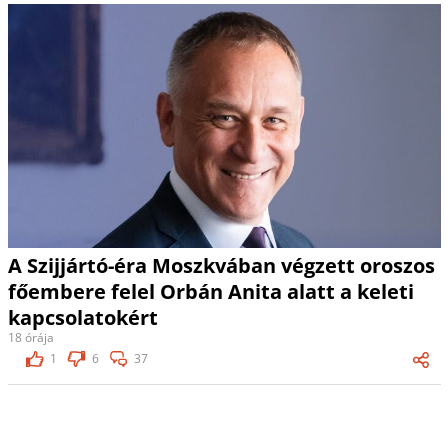
A Szijjártó-éra Moszkvában végzett oroszos
főembere felel Orbán Anita alatt a keleti
kapcsolatokért
18 órája
1
6
37