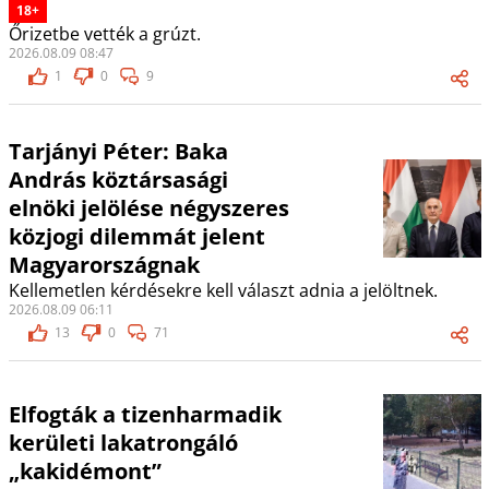
18+
Őrizetbe vették a grúzt.
2026.08.09 08:47
1
0
9
Tarjányi Péter: Baka
András köztársasági
elnöki jelölése négyszeres
közjogi dilemmát jelent
Magyarországnak
Kellemetlen kérdésekre kell választ adnia a jelöltnek.
2026.08.09 06:11
13
0
71
Elfogták a tizenharmadik
kerületi lakatrongáló
„kakidémont”