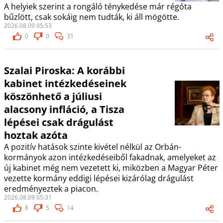
A helyiek szerint a rongáló ténykedése már régóta
bűzlött, csak sokáig nem tudták, ki áll mögötte.
2026.08.09 05:53
0
0
31
Szalai Piroska: A korábbi
kabinet intézkedéseinek
köszönhető a júliusi
alacsony infláció, a Tisza
lépései csak drágulást
hoztak azóta
A pozitív hatások szinte kivétel nélkül az Orbán-
kormányok azon intézkedéseiből fakadnak, amelyeket az
új kabinet még nem vezetett ki, miközben a Magyar Péter
vezette kormány eddigi lépései kizárólag drágulást
eredményeztek a piacon.
2026.08.09 05:31
8
5
14