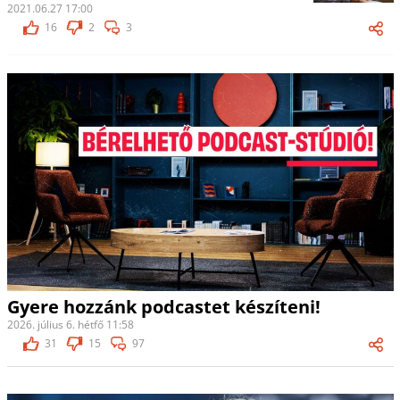
2021.06.27 17:00
16
2
3
Gyere hozzánk podcastet készíteni!
2026. július 6. hétfő 11:58
31
15
97