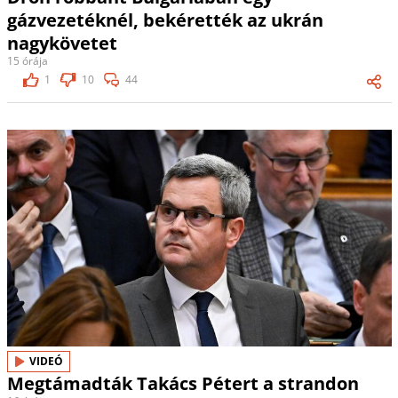
gázvezetéknél, bekérették az ukrán
nagykövetet
15 órája
1
10
44
VIDEÓ
Megtámadták Takács Pétert a strandon