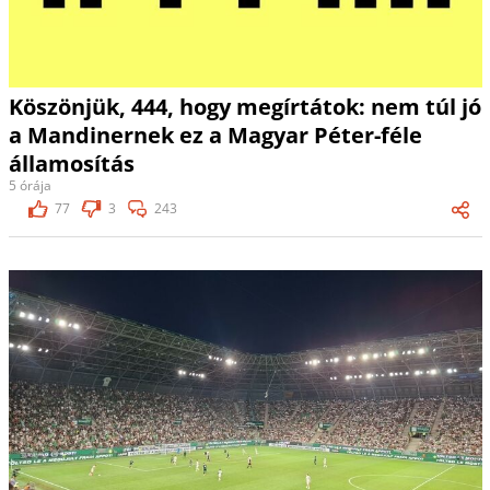
Köszönjük, 444, hogy megírtátok: nem túl jó
a Mandinernek ez a Magyar Péter-féle
államosítás
5 órája
77
3
243