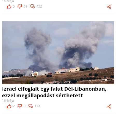
16 órája
5
69
452
Izrael elfoglalt egy falut Dél-Libanonban,
ezzel megállapodást sérthetett
16 órája
2
3
123