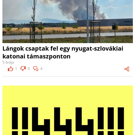
Lángok csaptak fel egy nyugat-szlovákiai
katonai támaszponton
5 órája
1
0
4