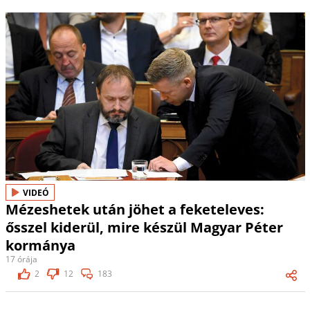
VIDEÓ
Mézeshetek után jöhet a feketeleves:
ősszel kiderül, mire készül Magyar Péter
kormánya
17 órája
2
12
183