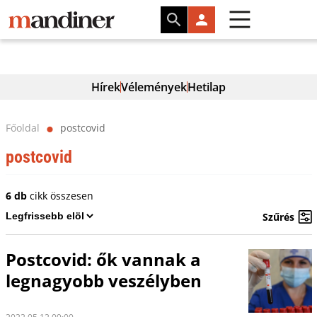
Hírek
Vélemények
Hetilap
Főoldal
postcovid
⬤
postcovid
6 db
cikk összesen
Szűrés
Postcovid: ők vannak a
legnagyobb veszélyben