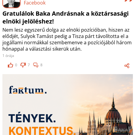
Facebook
Gratulálok Baka Andrásnak a köztársasági
elnöki jelöléshez!
Nem lesz egyszerű dolga az elnöki pozícióban, hiszen az
elődjét, Sulyok Tamást pedig a Tisza párt távolította el a
jogállami normákkal szembemenve a pozíciójából három
hónappal a választási sikerük után.
1 órája
0
7
8