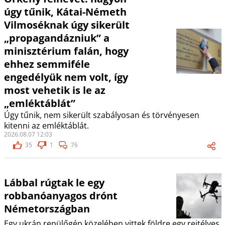
úgy tűnik, Kátai-Németh
Vilmoséknak úgy sikerült
„propagandázniuk” a
minisztérium falán, hogy
ehhez semmiféle
engedélyük nem volt, így
most vehetik is le az
„emléktáblát”
Úgy tűnik, nem sikerült szabályosan és törvényesen
kitenni az emléktáblát.
2026.08.07 12:03
35
1
76
Lábbal rúgtak le egy
robbanóanyagos drónt
Németországban
Egy ukrán repülőgép közelében vittek földre egy rejtélyes