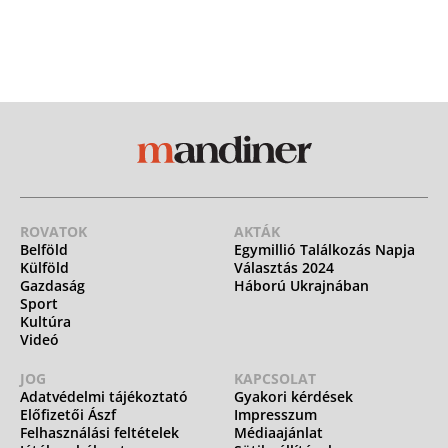
ROVATOK
AKTÁK
Belföld
Egymillió Találkozás Napja
Külföld
Választás 2024
Gazdaság
Háború Ukrajnában
Sport
Kultúra
Videó
JOG
KAPCSOLAT
Adatvédelmi tájékoztató
Gyakori kérdések
Előfizetői Ászf
Impresszum
Felhasználási feltételek
Médiaajánlat