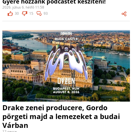
Gyere hozzánk podcastet készíteni!
2026. július 6. hétfő 11:58
30
15
93
Drake zenei producere, Gordo
pörgeti majd a lemezeket a budai
Várban
12 perce