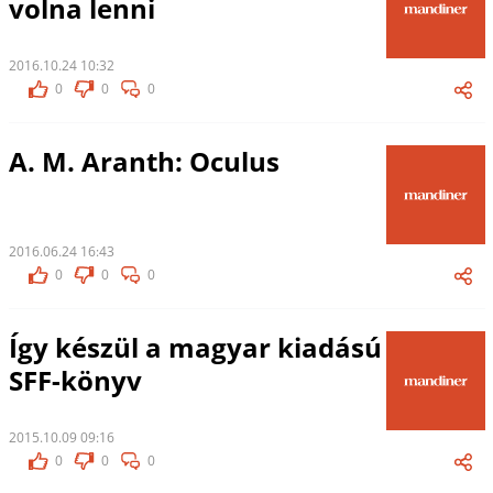
volna lenni
2016.10.24 10:32
0
0
0
A. M. Aranth: Oculus
2016.06.24 16:43
0
0
0
Így készül a magyar kiadású
SFF-könyv
2015.10.09 09:16
0
0
0