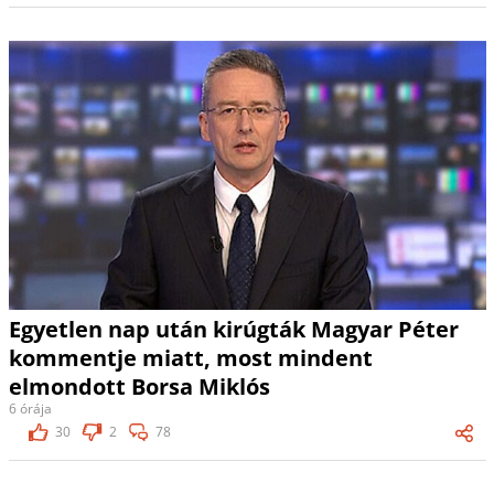
Egyetlen nap után kirúgták Magyar Péter
kommentje miatt, most mindent
elmondott Borsa Miklós
6 órája
30
2
78