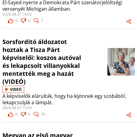
El-Sayed nyerte a Demokrata Párt szenátorjelöltségi
versenyét Michigan államban.
2026.08.07 14:02
0
0
7
Sorsfordító áldozatot
hoztak a Tisza Párt
képviselői: koszos autóval
és lekapcsolt villanyokkal
mentették meg a hazát
(VIDEÓ)
VIDEÓ
A képviselők elárulták, hogy ha kijönnek egy szobából,
lekapcsolják a lámpát.
2026.08.07 13:53
0
9
39
Megvan az első magyar