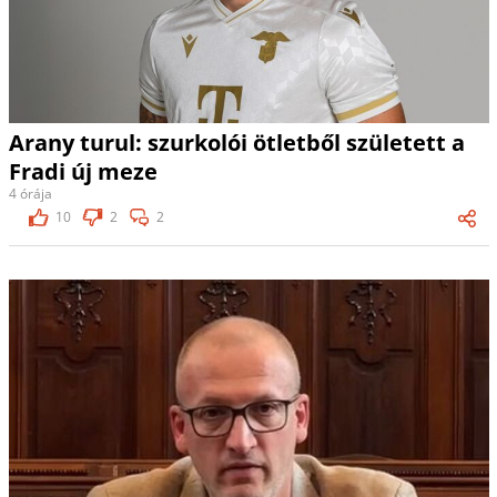
Arany turul: szurkolói ötletből született a
Fradi új meze
4 órája
10
2
2