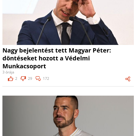
Nagy bejelentést tett Magyar Péter:
döntéseket hozott a Védelmi
Munkacsoport
3 órája
2
29
172