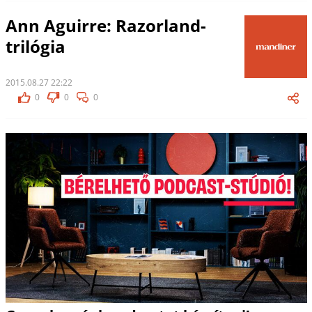
Ann Aguirre: Razorland-
trilógia
2015.08.27 22:22
0
0
0