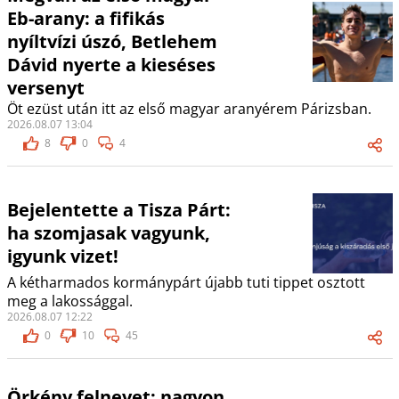
Eb-arany: a fifikás
nyíltvízi úszó, Betlehem
Dávid nyerte a kieséses
versenyt
Öt ezüst után itt az első magyar aranyérem Párizsban.
2026.08.07 13:04
8
0
4
Bejelentette a Tisza Párt:
ha szomjasak vagyunk,
igyunk vizet!
A kétharmados kormánypárt újabb tuti tippet osztott
meg a lakossággal.
2026.08.07 12:22
0
10
45
Örkény felnevet: nagyon