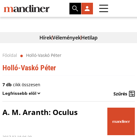
Hírek
Vélemények
Hetilap
Főoldal
Holló-Vaskó Péter
⬤
Holló-Vaskó Péter
7 db
cikk összesen
Szűrés
A. M. Aranth: Oculus