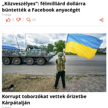
„Közveszélyes”: félmilliárd dollárra
büntették a Facebook anyacégét
5 órája
3
1
23
Korrupt toborzókat vettek őrizetbe
Kárpátalján
5 órája