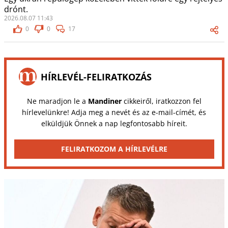
drónt.
2026.08.07 11:43
0
0
17
HÍRLEVÉL-FELIRATKOZÁS
Ne maradjon le a
Mandiner
cikkeiről, iratkozzon fel
hírlevelünkre! Adja meg a nevét és az e-mail-címét, és
elküldjük Önnek a nap legfontosabb híreit.
FELIRATKOZOM A HÍRLEVÉLRE