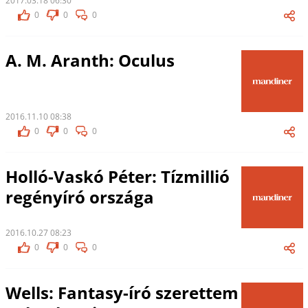
2017.03.18 06:30
0
0
0
A. M. Aranth: Oculus
2016.11.10 08:38
0
0
0
Holló-Vaskó Péter: Tízmillió
regényíró országa
2016.10.27 08:23
0
0
0
Wells: Fantasy-író szerettem