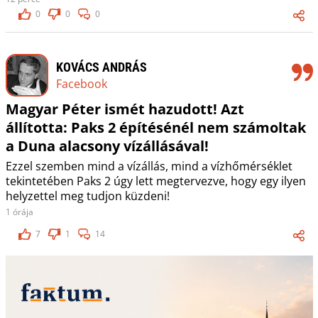
0
0
0
KOVÁCS ANDRÁS
Facebook
Magyar Péter ismét hazudott! Azt
állította: Paks 2 építésénél nem számoltak
a Duna alacsony vízállásával!
Ezzel szemben mind a vízállás, mind a vízhőmérséklet
tekintetében Paks 2 úgy lett megtervezve, hogy egy ilyen
helyzettel meg tudjon küzdeni!
1 órája
7
1
14