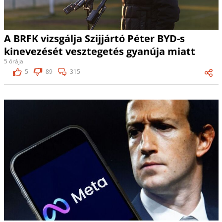
A BRFK vizsgálja Szijjártó Péter BYD-s
kinevezését vesztegetés gyanúja miatt
5 órája
5
89
315