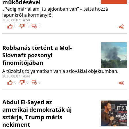
működésével
„Pedig már állami tulajdonban van” – tette hozzá
lapunkról a kormányfő.
2026.08.07 14:50
0
3
6
Robbanás történt a Mol-
Slovnaft pozsonyi
finomítójában
A tűzoltás folyamatban van a szlovákiai objektumban.
2026.08.07 14:44
0
0
8
Abdul El-Sayed az
amerikai demokraták új
sztárja, Trump máris
nekiment