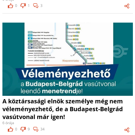
0
1
3
A köztársasági elnök személye még nem
véleményezhető, de a Budapest-Belgrád
vasútvonal már igen!
6 órája
0
9
34