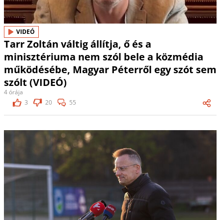
VIDEÓ
Tarr Zoltán váltig állítja, ő és a
minisztériuma nem szól bele a közmédia
működésébe, Magyar Péterről egy szót sem
szólt (VIDEÓ)
4 órája
3
20
55