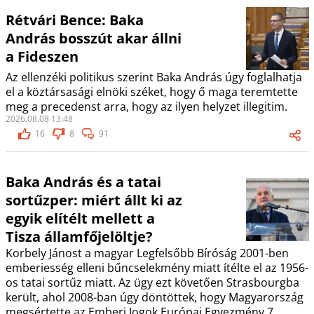
Rétvári Bence: Baka
András bosszút akar állni
a Fideszen
Az ellenzéki politikus szerint Baka András úgy foglalhatja
el a köztársasági elnöki széket, hogy ő maga teremtette
meg a precedenst arra, hogy az ilyen helyzet illegitim.
2026.08.08 13:48
16
8
91
Baka András és a tatai
sortűzper: miért állt ki az
egyik elítélt mellett a
Tisza államfőjelöltje?
Korbely Jánost a magyar Legfelsőbb Bíróság 2001-ben
emberiesség elleni bűncselekmény miatt ítélte el az 1956-
os tatai sortűz miatt. Az ügy ezt követően Strasbourgba
került, ahol 2008-ban úgy döntöttek, hogy Magyarország
megsértette az Emberi Jogok Európai Egyezmény 7.