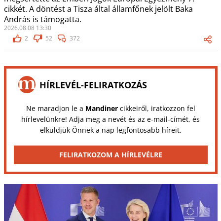
cikkét. A döntést a Tisza által államfőnek jelölt Baka
András is támogatta.
2026.08.08 13:30
2
52
372
HÍRLEVÉL-FELIRATKOZÁS
Ne maradjon le a
Mandiner
cikkeiről, iratkozzon fel
hírlevelünkre! Adja meg a nevét és az e-mail-címét, és
elküldjük Önnek a nap legfontosabb híreit.
FELIRATKOZOM A HÍRLEVÉLRE