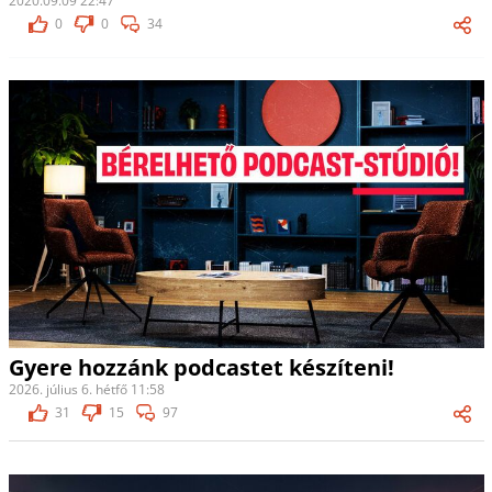
2020.09.09 22:47
0
0
34
Gyere hozzánk podcastet készíteni!
2026. július 6. hétfő 11:58
31
15
97