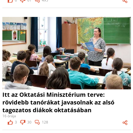
6
61
495
Itt az Oktatási Minisztérium terve:
rövidebb tanórákat javasolnak az alsó
tagozatos diákok oktatásában
16 órája
3
30
128