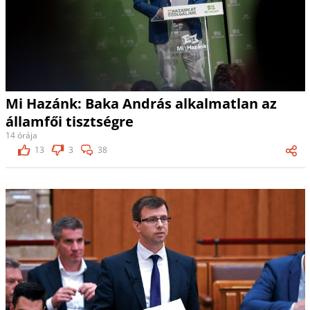
Mi Hazánk: Baka András alkalmatlan az
államfői tisztségre
14 órája
13
3
38