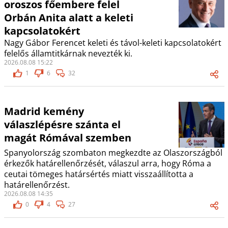
oroszos főembere felel
Orbán Anita alatt a keleti
kapcsolatokért
Nagy Gábor Ferencet keleti és távol-keleti kapcsolatokért
felelős államtitkárnak nevezték ki.
2026.08.08 15:22
1
6
32
Madrid kemény
válaszlépésre szánta el
magát Rómával szemben
Spanyolország szombaton megkezdte az Olaszországból
érkezők határellenőrzését, válaszul arra, hogy Róma a
ceutai tömeges határsértés miatt visszaállította a
határellenőrzést.
2026.08.08 14:35
0
4
27