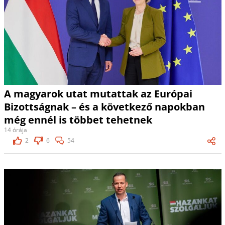
A magyarok utat mutattak az Európai
Bizottságnak – és a következő napokban
még ennél is többet tehetnek
14 órája
2
6
54