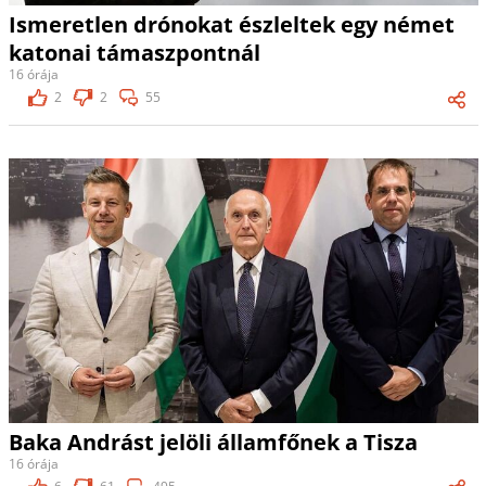
Ismeretlen drónokat észleltek egy német
katonai támaszpontnál
16 órája
2
2
55
Baka Andrást jelöli államfőnek a Tisza
16 órája