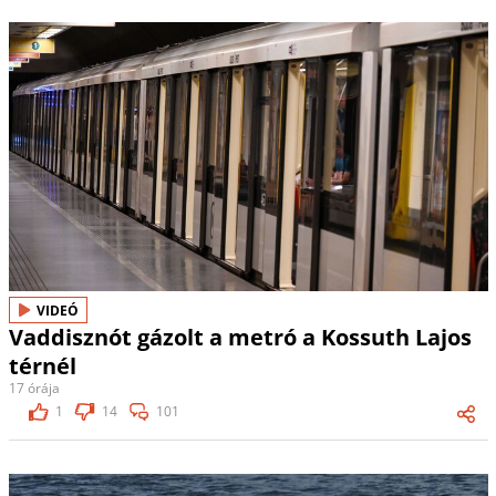
VIDEÓ
Vaddisznót gázolt a metró a Kossuth Lajos
térnél
17 órája
1
14
101