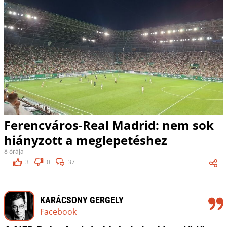
Ferencváros-Real Madrid: nem sok
hiányzott a meglepetéshez
8 órája
3
0
37
KARÁCSONY GERGELY
Facebook