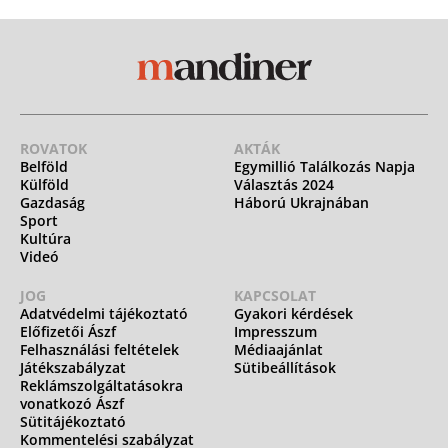
ROVATOK
AKTÁK
Belföld
Egymillió Találkozás Napja
Külföld
Választás 2024
Gazdaság
Háború Ukrajnában
Sport
Kultúra
Videó
JOG
KAPCSOLAT
Adatvédelmi tájékoztató
Gyakori kérdések
Előfizetői Ászf
Impresszum
Felhasználási feltételek
Médiaajánlat
Játékszabályzat
Sütibeállítások
Reklámszolgáltatásokra
vonatkozó Ászf
Sütitájékoztató
Kommentelési szabályzat