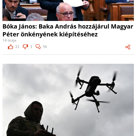
Bóka János: Baka András hozzájárul Magyar
Péter önkényének kiépítéséhez
14 órája
22
3
56