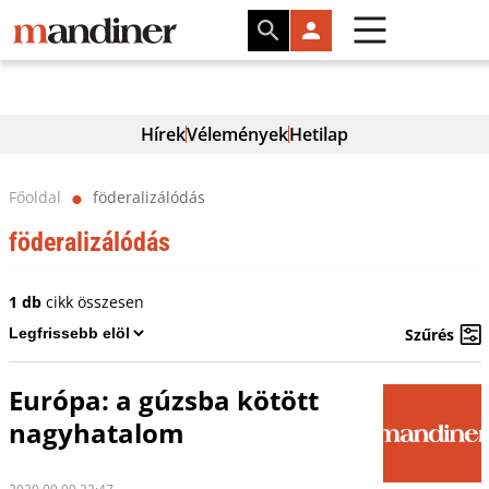
Hírek
Vélemények
Hetilap
Főoldal
föderalizálódás
⬤
föderalizálódás
1 db
cikk összesen
Szűrés
Európa: a gúzsba kötött
nagyhatalom