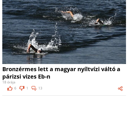
Bronzérmes lett a magyar nyíltvízi váltó a
párizsi vizes Eb-n
18 órája
6
1
13