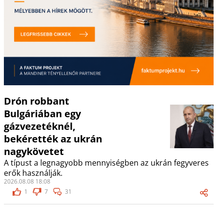
Drón robbant
Bulgáriában egy
gázvezetéknél,
bekérették az ukrán
nagykövetet
A típust a legnagyobb mennyiségben az ukrán fegyveres
erők használják.
2026.08.08 18:08
1
7
31