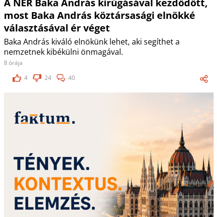
A NER Baka András kirúgásával kezdődött,
most Baka András köztársasági elnökké
választásával ér véget
Baka András kiváló elnökünk lehet, aki segíthet a
nemzetnek kibékülni önmagával.
8 órája
4
24
40