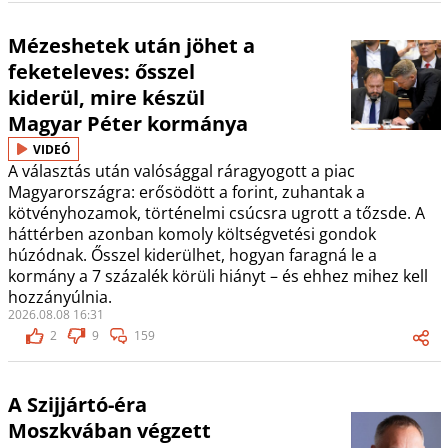
Mézeshetek után jöhet a
feketeleves: ősszel
kiderül, mire készül
Magyar Péter kormánya
VIDEÓ
A választás után valósággal ráragyogott a piac
Magyarországra: erősödött a forint, zuhantak a
kötvényhozamok, történelmi csúcsra ugrott a tőzsde. A
háttérben azonban komoly költségvetési gondok
húzódnak. Ősszel kiderülhet, hogyan faragná le a
kormány a 7 százalék körüli hiányt – és ehhez mihez kell
hozzányúlnia.
2026.08.08 16:31
2
9
159
A Szijjártó-éra
Moszkvában végzett