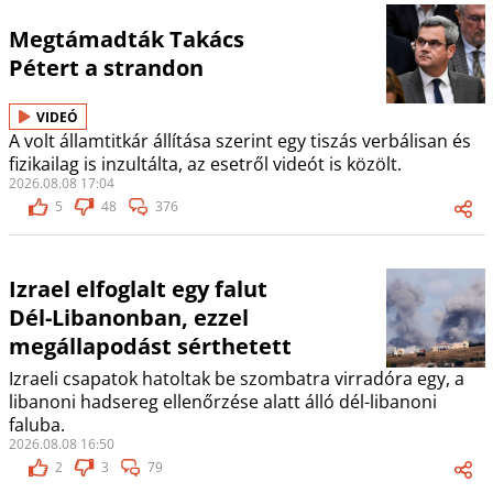
Megtámadták Takács
Pétert a strandon
VIDEÓ
A volt államtitkár állítása szerint egy tiszás verbálisan és
fizikailag is inzultálta, az esetről videót is közölt.
2026.08.08 17:04
5
48
376
Izrael elfoglalt egy falut
Dél-Libanonban, ezzel
megállapodást sérthetett
Izraeli csapatok hatoltak be szombatra virradóra egy, a
libanoni hadsereg ellenőrzése alatt álló dél-libanoni
faluba.
2026.08.08 16:50
2
3
79