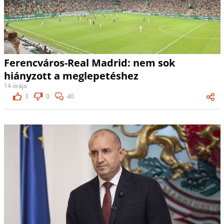
Ferencváros-Real Madrid: nem sok
hiányzott a meglepetéshez
14 órája
3
0
40