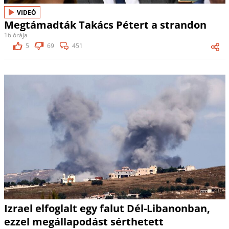
VIDEÓ
Megtámadták Takács Pétert a strandon
16 órája
5
69
451
Izrael elfoglalt egy falut Dél-Libanonban,
ezzel megállapodást sérthetett