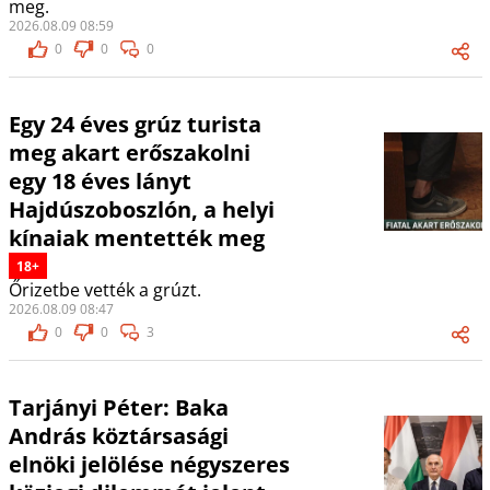
meg.
2026.08.09 08:59
0
0
0
Egy 24 éves grúz turista
meg akart erőszakolni
egy 18 éves lányt
Hajdúszoboszlón, a helyi
kínaiak mentették meg
18+
Őrizetbe vették a grúzt.
2026.08.09 08:47
0
0
3
Tarjányi Péter: Baka
András köztársasági
elnöki jelölése négyszeres