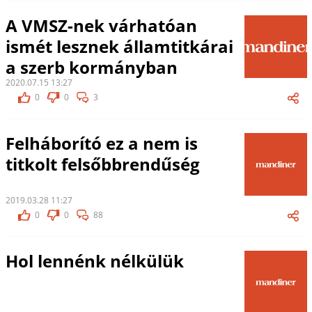
A VMSZ-nek várhatóan
ismét lesznek államtitkárai
a szerb kormányban
2020.07.15 13:27
0
0
3
Felháborító ez a nem is
titkolt felsőbbrendűség
2019.03.28 11:27
0
0
88
Hol lennénk nélkülük