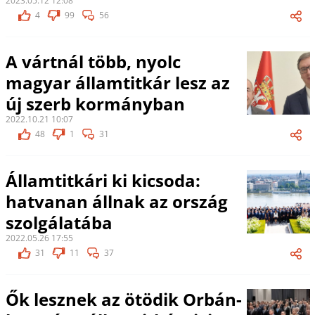
2023.05.12 12:08
4
99
56
A vártnál több, nyolc
magyar államtitkár lesz az
új szerb kormányban
2022.10.21 10:07
48
1
31
Államtitkári ki kicsoda:
hatvanan állnak az ország
szolgálatába
2022.05.26 17:55
31
11
37
Ők lesznek az ötödik Orbán-