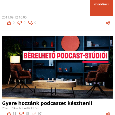
2011.09.12 10:05
0
0
0
Gyere hozzánk podcastet készíteni!
2026. július 6. hétfő 11:58
31
15
97