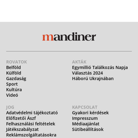
ROVATOK
AKTÁK
Belföld
Egymillió Találkozás Napja
Külföld
Választás 2024
Gazdaság
Háború Ukrajnában
Sport
Kultúra
Videó
JOG
KAPCSOLAT
Adatvédelmi tájékoztató
Gyakori kérdések
Előfizetői Ászf
Impresszum
Felhasználási feltételek
Médiaajánlat
Játékszabályzat
Sütibeállítások
Reklámszolgáltatásokra