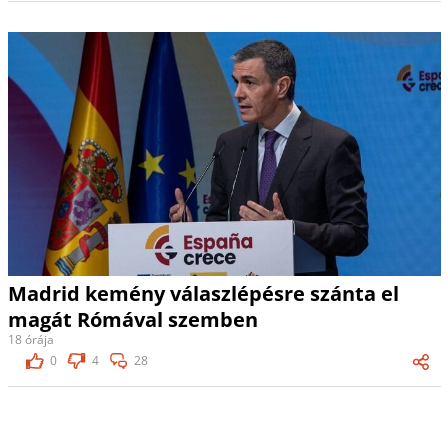
Madrid kemény válaszlépésre szánta el
magát Rómával szemben
18 órája
0
4
28