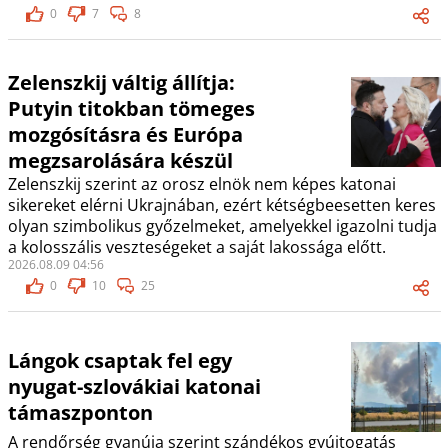
0
7
8
Zelenszkij váltig állítja:
Putyin titokban tömeges
mozgósításra és Európa
megzsarolására készül
Zelenszkij szerint az orosz elnök nem képes katonai
sikereket elérni Ukrajnában, ezért kétségbeesetten keres
olyan szimbolikus győzelmeket, amelyekkel igazolni tudja
a kolosszális veszteségeket a saját lakossága előtt.
2026.08.09 04:56
0
10
25
Lángok csaptak fel egy
nyugat-szlovákiai katonai
támaszponton
A rendőrség gyanúja szerint szándékos gyújtogatás