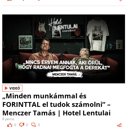
VIDEÓ
„Minden munkámmal és
FORINTTAL el tudok számolni” –
Menczer Tamás | Hotel Lentulai
8 perce
0
0
0