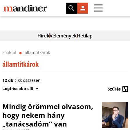
Hírek
Vélemények
Hetilap
Főoldal
államtitkárok
⬤
államtitkárok
12 db
cikk összesen
Szűrés
Mindig örömmel olvasom,
hogy nekem hány
„tanácsadóm” van