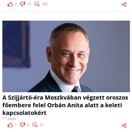
2
12
182
A Szijjártó-éra Moszkvában végzett oroszos
főembere felel Orbán Anita alatt a keleti
kapcsolatokért
17 órája
1
6
37