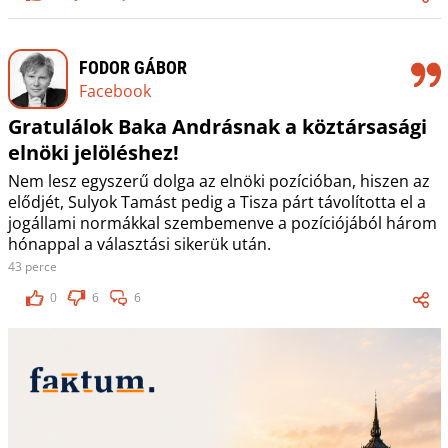
FODOR GÁBOR
Facebook
Gratulálok Baka Andrásnak a köztársasági
elnöki jelöléshez!
Nem lesz egyszerű dolga az elnöki pozícióban, hiszen az
elődjét, Sulyok Tamást pedig a Tisza párt távolította el a
jogállami normákkal szembemenve a pozíciójából három
hónappal a választási sikerük után.
43 perce
0
6
6