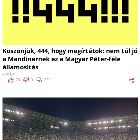
Köszönjük, 444, hogy megírtátok: nem túl jó
a Mandinernek ez a Magyar Péter-féle
államosítás
5 órája
76
3
239