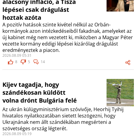
alacsony infláció, a Tisza
lépései csak drágulást
hoztak azóta
A pozitív hatások szinte kivétel nélkül az Orbán-
kormányok azon intézkedéseiből fakadnak, amelyeket az
új kabinet még nem vezetett ki, miközben a Magyar Péter
vezette kormány eddigi lépései kizárólag drágulást
eredményeztek a piacon.
2026.08.09 05:31
8
5
14
Kijev tagadja, hogy
szándékosan küldött
volna drónt Bulgária felé
Az ukrán külügyminisztérium szóvivője, Heorhij Tyihij
hivatalos nyilatkozatában sietett leszögezni, hogy
Ukrajnának nem állt szándékában megsérteni a
szövetséges ország légterét.
2026.08.09 05:19