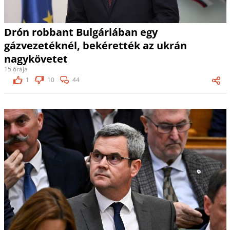
Drón robbant Bulgáriában egy
gázvezetéknél, bekérették az ukrán
nagykövetet
15 órája
1
10
44