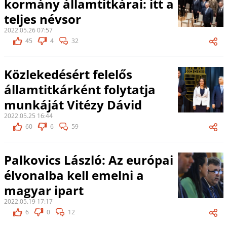
kormány államtitkárai: itt a
teljes névsor
2022.05.26 07:57
45
4
32
Közlekedésért felelős
államtitkárként folytatja
munkáját Vitézy Dávid
2022.05.25 16:44
60
6
59
Palkovics László: Az európai
élvonalba kell emelni a
magyar ipart
2022.05.19 17:17
6
0
12