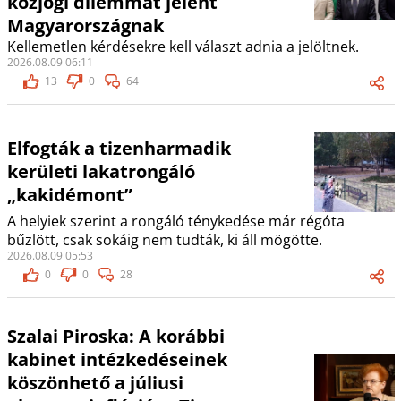
közjogi dilemmát jelent
Magyarországnak
Kellemetlen kérdésekre kell választ adnia a jelöltnek.
2026.08.09 06:11
13
0
64
Elfogták a tizenharmadik
kerületi lakatrongáló
„kakidémont”
A helyiek szerint a rongáló ténykedése már régóta
bűzlött, csak sokáig nem tudták, ki áll mögötte.
2026.08.09 05:53
0
0
28
Szalai Piroska: A korábbi
kabinet intézkedéseinek
köszönhető a júliusi