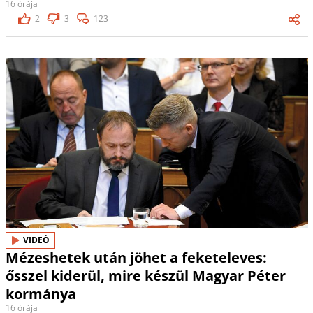
16 órája
2
3
123
VIDEÓ
Mézeshetek után jöhet a feketeleves:
ősszel kiderül, mire készül Magyar Péter
kormánya
16 órája