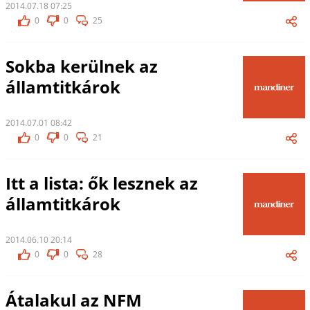
2014.07.18 07:25
0
0
25
Sokba kerülnek az
államtitkárok
2014.07.01 08:42
0
0
21
Itt a lista: ők lesznek az
államtitkárok
2014.06.10 20:14
0
0
28
Átalakul az NFM