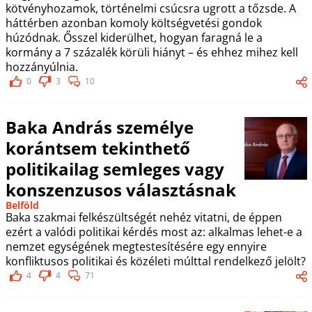
kötvényhozamok, történelmi csúcsra ugrott a tőzsde. A
háttérben azonban komoly költségvetési gondok
húzódnak. Ősszel kiderülhet, hogyan faragná le a
kormány a 7 százalék körüli hiányt – és ehhez mihez kell
hozzányúlnia.
0
3
10
Baka András személye
korántsem tekinthető
politikailag semleges vagy
konszenzusos választásnak
Belföld
Baka szakmai felkészültségét nehéz vitatni, de éppen
ezért a valódi politikai kérdés most az: alkalmas lehet-e a
nemzet egységének megtestesítésére egy ennyire
konfliktusos politikai és közéleti múlttal rendelkező jelölt?
4
4
71