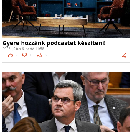
Gyere hozzánk podcastet készíteni!
2026. július 6. hétfő 11:58
31
15
97