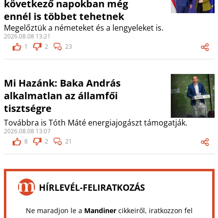
következő napokban még
ennél is többet tehetnek
Megelőztük a németeket és a lengyeleket is.
2026.08.08 13:21
1
2
23
Mi Hazánk: Baka András
alkalmatlan az államfői
tisztségre
Továbbra is Tóth Máté energiajogászt támogatják.
2026.08.08 13:07
8
2
21
HÍRLEVÉL-FELIRATKOZÁS
Ne maradjon le a
Mandiner
cikkeiről, iratkozzon fel