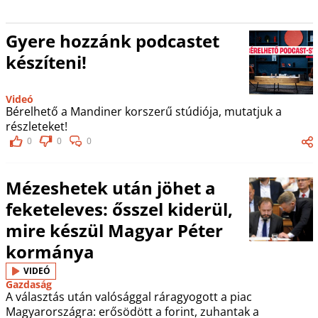
Gyere hozzánk podcastet
készíteni!
Videó
Bérelhető a Mandiner korszerű stúdiója, mutatjuk a
részleteket!
0
0
0
Mézeshetek után jöhet a
feketeleves: ősszel kiderül,
mire készül Magyar Péter
kormánya
VIDEÓ
Gazdaság
A választás után valósággal ráragyogott a piac
Magyarországra: erősödött a forint, zuhantak a