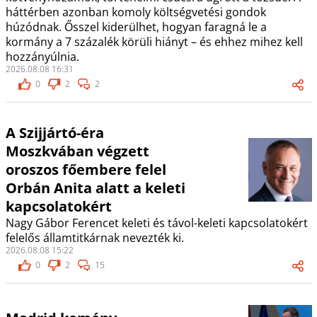
háttérben azonban komoly költségvetési gondok
húzódnak. Ősszel kiderülhet, hogyan faragná le a
kormány a 7 százalék körüli hiányt – és ehhez mihez kell
hozzányúlnia.
2026.08.08 16:31
0
2
2
A Szijjártó-éra
Moszkvában végzett
oroszos főembere felel
Orbán Anita alatt a keleti
kapcsolatokért
Nagy Gábor Ferencet keleti és távol-keleti kapcsolatokért
felelős államtitkárnak nevezték ki.
2026.08.08 15:22
0
2
15