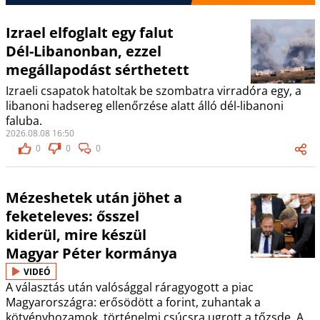
Izrael elfoglalt egy falut
Dél-Libanonban, ezzel
megállapodást sérthetett
Izraeli csapatok hatoltak be szombatra virradóra egy, a
libanoni hadsereg ellenőrzése alatt álló dél-libanoni
faluba.
2026.08.08 16:50
0
0
0
Mézeshetek után jöhet a
feketeleves: ősszel
kiderül, mire készül
Magyar Péter kormánya
VIDEÓ
A választás után valósággal ráragyogott a piac
Magyarországra: erősödött a forint, zuhantak a
kötvényhozamok, történelmi csúcsra ugrott a tőzsde. A