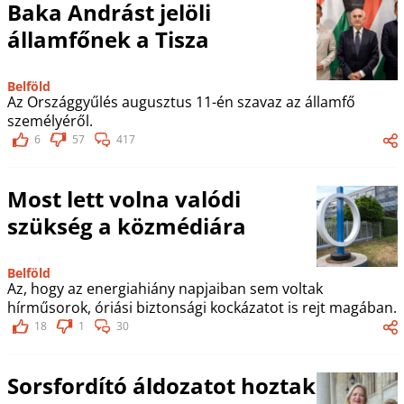
Baka Andrást jelöli
államfőnek a Tisza
Belföld
Az Országgyűlés augusztus 11-én szavaz az államfő
személyéről.
6
57
417
Most lett volna valódi
szükség a közmédiára
Belföld
Az, hogy az energiahiány napjaiban sem voltak
hírműsorok, óriási biztonsági kockázatot is rejt magában.
18
1
30
Sorsfordító áldozatot hoztak