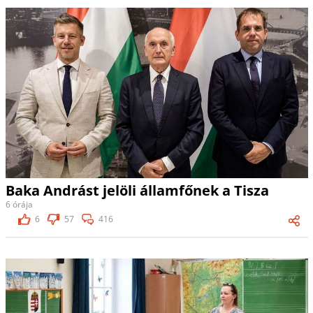
Baka Andrást jelöli államfőnek a Tisza
6 órája
6
57
416