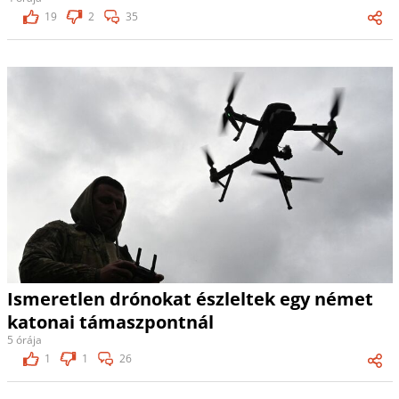
19
2
35
Ismeretlen drónokat észleltek egy német
katonai támaszpontnál
5 órája
1
1
26