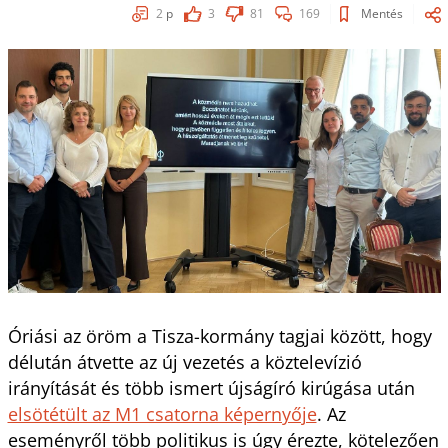
2
p
3
81
169
Mentés
Óriási az öröm a Tisza-kormány tagjai között, hogy
délután átvette az új vezetés a köztelevízió
irányítását és több ismert újságíró kirúgása után
elsötétült az M1 csatorna képernyője
. Az
eseményről több politikus is úgy érezte, kötelezően