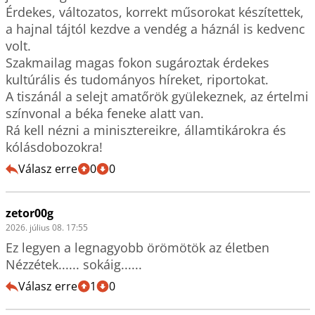
Érdekes, változatos, korrekt műsorokat készítettek, 
a hajnal tájtól kezdve a vendég a háznál is kedvenc 
volt.

Szakmailag magas fokon sugároztak érdekes 
kultúrális és tudományos híreket, riportokat.

A tiszánál a selejt amatőrök gyülekeznek, az értelmi 
színvonal a béka feneke alatt van. 

Rá kell nézni a minisztereikre, államtikárokra és 
Válasz erre
0
0
zetor00g
2026. július 08. 17:55
Ez legyen a legnagyobb örömötök az életben 
Nézzétek...... sokáig......
Válasz erre
1
0