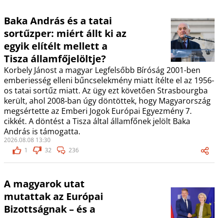
Baka András és a tatai
sortűzper: miért állt ki az
egyik elítélt mellett a
Tisza államfőjelöltje?
Korbely Jánost a magyar Legfelsőbb Bíróság 2001-ben
emberiesség elleni bűncselekmény miatt ítélte el az 1956-
os tatai sortűz miatt. Az ügy ezt követően Strasbourgba
került, ahol 2008-ban úgy döntöttek, hogy Magyarország
megsértette az Emberi Jogok Európai Egyezmény 7.
cikkét. A döntést a Tisza által államfőnek jelölt Baka
András is támogatta.
2026.08.08 13:30
1
32
236
A magyarok utat
mutattak az Európai
Bizottságnak – és a