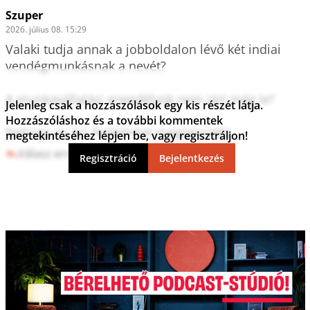
Szuper
2026. július 08. 15:29
Valaki tudja annak a jobboldalon lévő két indiai 
vendégmunkásnak a nevét?

A munkavállalási enegdélyük nem járt még le?

Jelenleg csak a hozzászólások egy kis részét látja.
Hozzászóláshoz és a további kommentek
Nehogy mi kis Petikénket megijesszék!
megtekintéséhez lépjen be, vagy regisztráljon!
Válasz erre
0
0
Regisztráció
Bejelentkezés