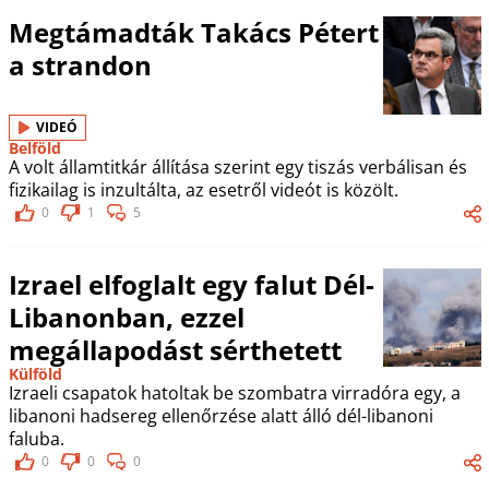
Megtámadták Takács Pétert
a strandon
VIDEÓ
Belföld
A volt államtitkár állítása szerint egy tiszás verbálisan és
fizikailag is inzultálta, az esetről videót is közölt.
0
1
5
Izrael elfoglalt egy falut Dél-
Libanonban, ezzel
megállapodást sérthetett
Külföld
Izraeli csapatok hatoltak be szombatra virradóra egy, a
libanoni hadsereg ellenőrzése alatt álló dél-libanoni
faluba.
0
0
0