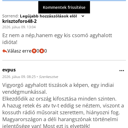
Kommentek frissítése
Sorrend:
krisztoforo48-2
2026. július 09. 13:04
Ez nem a nép,hanem egy kis csomó agyhalott 
idióta!
Válasz erre
0
0
evpus
•••
2026. július 09. 08:25
•
Szerkesztve
Vigyorgó agyhalott tiszások a képen, egy indiai 
vendégmunkással.

Elkezdődik az ország kifosztása minden szinten.

A hazug retek és atv tv-t eddig se néztem, viszont a 
kossuth rádió műsorait szerettem, hiányozni fog.

Magyarországon a déli harangszónak történelmi 
jelentősége van! Most ezt is elvették!
