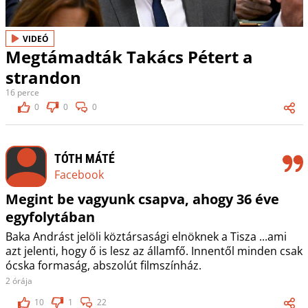
VIDEÓ
Megtámadták Takács Pétert a
strandon
16 perce
0
0
0
TÓTH MÁTÉ
Facebook
Megint be vagyunk csapva, ahogy 36 éve
egyfolytában
Baka Andrást jelöli köztársasági elnöknek a Tisza ...ami
azt jelenti, hogy ő is lesz az államfő. Innentől minden csak
ócska formaság, abszolút filmszínház.
2 órája
10
1
22