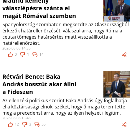
Madrid kemény
válaszlépésre szánta el
magát Rómával szemben
Spanyolország szombaton megkezdte az Olaszországból
érkezők határellenőrzését, válaszul arra, hogy Róma a
ceutai tömeges határsértés miatt visszaállította a
határellenőrzést.
2026.08.08 14:35
0
1
14
Rétvári Bence: Baka
András bosszút akar állni
a Fideszen
Az ellenzéki politikus szerint Baka András úgy foglalhatja
el a köztársasági elnöki széket, hogy ő maga teremtette
meg a precedenst arra, hogy az ilyen helyzet illegitim.
2026.08.08 13:48
12
3
55