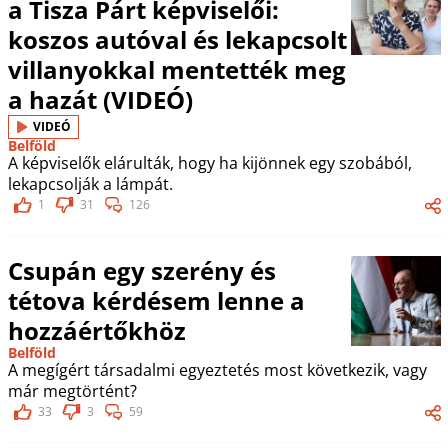
a Tisza Párt képviselői:
koszos autóval és lekapcsolt
villanyokkal mentették meg
a hazát (VIDEÓ)
VIDEÓ
Belföld
A képviselők elárulták, hogy ha kijönnek egy szobából,
lekapcsolják a lámpát.
1
31
126
Csupán egy szerény és
tétova kérdésem lenne a
hozzáértőkhöz
Belföld
A megígért társadalmi egyeztetés most következik, vagy
már megtörtént?
33
3
59