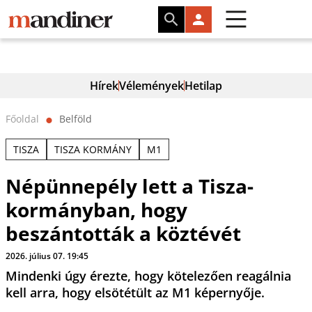
Hírek
Vélemények
Hetilap
Főoldal
Belföld
⬤
TISZA
TISZA KORMÁNY
M1
Népünnepély lett a Tisza-
kormányban, hogy
beszántották a köztévét
2026. július 07. 19:45
Mindenki úgy érezte, hogy kötelezően reagálnia
kell arra, hogy elsötétült az M1 képernyője.