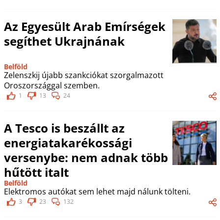
Az Egyesült Arab Emírségek
segíthet Ukrajnának
Belföld
Zelenszkij újabb szankciókat szorgalmazott
Oroszországgal szemben.
1
13
24
A Tesco is beszállt az
energiatakarékossági
versenybe: nem adnak több
hűtött italt
Belföld
Elektromos autókat sem lehet majd nálunk tölteni.
3
23
132