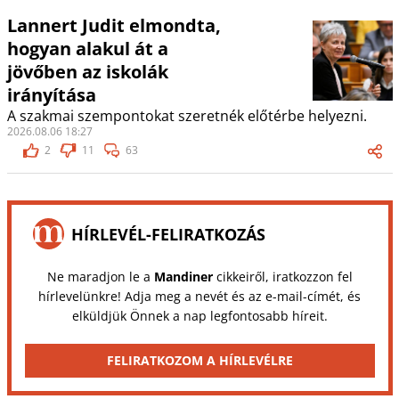
Lannert Judit elmondta,
hogyan alakul át a
jövőben az iskolák
irányítása
A szakmai szempontokat szeretnék előtérbe helyezni.
2026.08.06 18:27
2
11
63
HÍRLEVÉL-FELIRATKOZÁS
Ne maradjon le a
Mandiner
cikkeiről, iratkozzon fel
hírlevelünkre! Adja meg a nevét és az e-mail-címét, és
elküldjük Önnek a nap legfontosabb híreit.
FELIRATKOZOM A HÍRLEVÉLRE