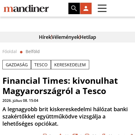
Hírek
Vélemények
Hetilap
Főoldal
Belföld
⬤
GAZDASÁG
TESCO
KERESKEDELEM
Financial Times: kivonulhat
Magyarországról a Tesco
2026. július 08. 15:04
A legnagyobb brit kiskereskedelmi hálózat banki
szakértőkkel együttműködve vizsgálja a
lehetőséges opciókat.