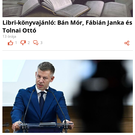
Libri-könyvajánló: Bán Mór, Fábián Janka és
Tolnai Ottó
13 órája
1
2
3