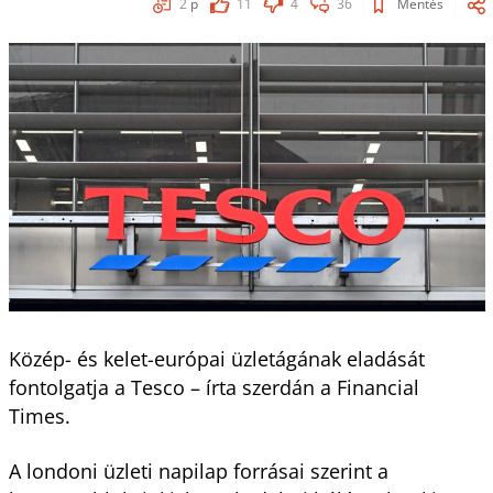
2
p
11
4
36
Mentés
Közép- és kelet-európai üzletágának eladását
fontolgatja a Tesco – írta szerdán a Financial
Times.
A londoni üzleti napilap forrásai szerint a