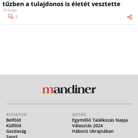
tűzben a tulajdonos is életét vesztette
14 órája
3
ROVATOK
AKTÁK
Belföld
Egymillió Találkozás Napja
Külföld
Választás 2024
Gazdaság
Háború Ukrajnában
Sport