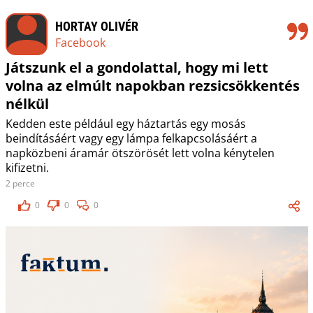
HORTAY OLIVÉR
Facebook
Játszunk el a gondolattal, hogy mi lett
volna az elmúlt napokban rezsicsökkentés
nélkül
Kedden este például egy háztartás egy mosás
beindításáért vagy egy lámpa felkapcsolásáért a
napközbeni áramár ötszörösét lett volna kénytelen
kifizetni.
2 perce
0
0
0