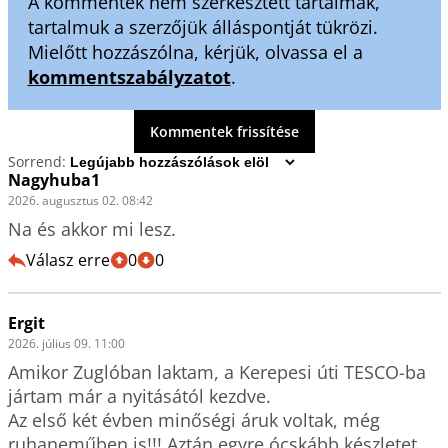
A kommentek nem szerkesztett tartalmak,
tartalmuk a szerzőjük álláspontját tükrözi.
Mielőtt hozzászólna, kérjük, olvassa el a
kommentszabályzatot
.
Kommentek frissítése
Sorrend:
Nagyhuba1
2026. augusztus 02. 08:42
Na és akkor mi lesz. 
Válasz erre
0
0
Ergit
2026. július 09. 11:00
Amikor Zuglóban laktam, a Kerepesi úti TESCO-ba 
jártam már a nyitásától kezdve.

Az első két évben minőségi áruk voltak, még 
ruhaneműben is!!! Aztán egyre ócskább készletet 