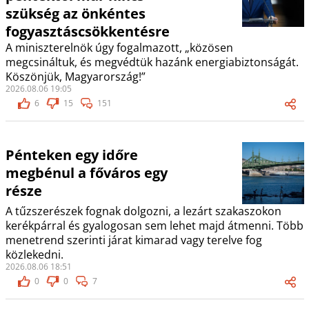
szükség az önkéntes
fogyasztáscsökkentésre
A miniszterelnök úgy fogalmazott, „közösen
megcsináltuk, és megvédtük hazánk energiabiztonságát.
Köszönjük, Magyarország!”
2026.08.06 19:05
6
15
151
Pénteken egy időre
megbénul a főváros egy
része
A tűzszerészek fognak dolgozni, a lezárt szakaszokon
kerékpárral és gyalogosan sem lehet majd átmenni. Több
menetrend szerinti járat kimarad vagy terelve fog
közlekedni.
2026.08.06 18:51
0
0
7