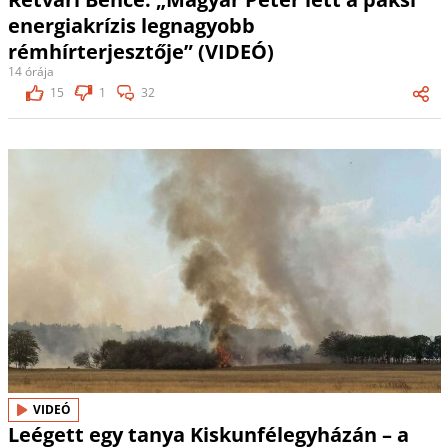
energiakrízis legnagyobb
rémhírterjesztője” (VIDEÓ)
14 órája
15
1
32
VIDEÓ
Leégett egy tanya Kiskunfélegyházán – a