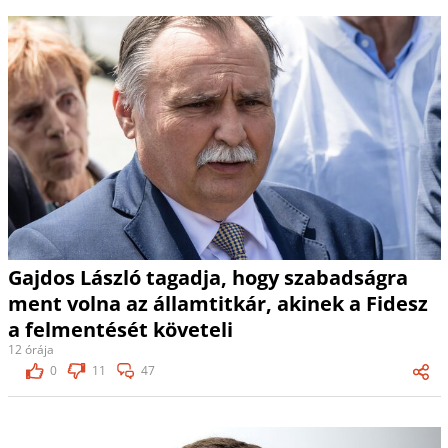
Gajdos László tagadja, hogy szabadságra
ment volna az államtitkár, akinek a Fidesz
a felmentését követeli
12 órája
0
11
47