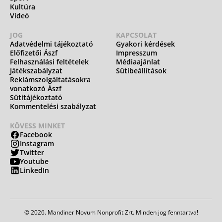
Kultúra
Videó
JOG
KAPCSOLAT
Adatvédelmi tájékoztató
Gyakori kérdések
Előfizetői Ászf
Impresszum
Felhasználási feltételek
Médiaajánlat
Játékszabályzat
Sütibeállítások
Reklámszolgáltatásokra
vonatkozó Ászf
Sütitájékoztató
Kommentelési szabályzat
KÖVESS MINKET
Facebook
Instagram
Twitter
Youtube
LinkedIn
© 2026. Mandiner Novum Nonprofit Zrt. Minden jog fenntartva!