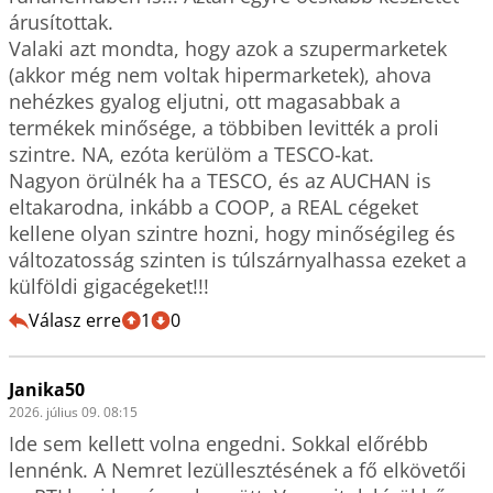
árusítottak.

Valaki azt mondta, hogy azok a szupermarketek 
(akkor még nem voltak hipermarketek), ahova 
nehézkes gyalog eljutni, ott magasabbak a 
termékek minősége, a többiben levitték a proli 
szintre. NA, ezóta kerülöm a TESCO-kat.

Nagyon örülnék ha a TESCO, és az AUCHAN is 
eltakarodna, inkább a COOP, a REAL cégeket 
kellene olyan szintre hozni, hogy minőségileg és 
változatosság szinten is túlszárnyalhassa ezeket a 
külföldi gigacégeket!!!
Válasz erre
1
0
Janika50
2026. július 09. 08:15
Ide sem kellett volna engedni. Sokkal előrébb 
lennénk. A Nemret lezüllesztésének a fő elkövetői 