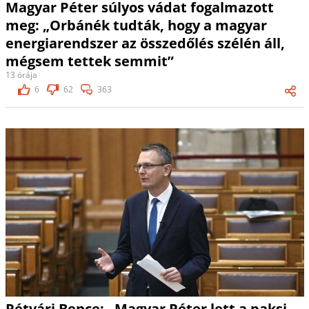
Magyar Péter súlyos vádat fogalmazott
meg: „Orbánék tudták, hogy a magyar
energiarendszer az összedőlés szélén áll,
mégsem tettek semmit”
13 órája
6
62
363
Rétvári Bence: „Magyar Péter lett a paksi