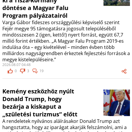
ki a Tisza-kormány
döntése a Magyar Falu
Program pályázatairól
Varga Gábor fideszes országgyűlési képviselő szerint
Fejér megye 95 támogatásra jogosult településéből
mindösszesen 2 (igen, kettő!) nyert forrást, együtt 67,7
millió forint értékben. „A Magyar Falu Program 2019-es
indulása óta – egy kivételével – minden évben több
milliárdos nagyságrendben érkeztek fejlesztési források a
megye kistelepüléseire.”
2026.08.07 04:48
0
3
19
Kemény eszközhöz nyúlt
Donald Trump, hogy
bezárja a kiskaput a
„születési turizmus” előtt
A rendeletek nyilvános aláírásakor Donald Trump azt
hangoztatta, hogy az iparágat akarják felszámolni, ami a