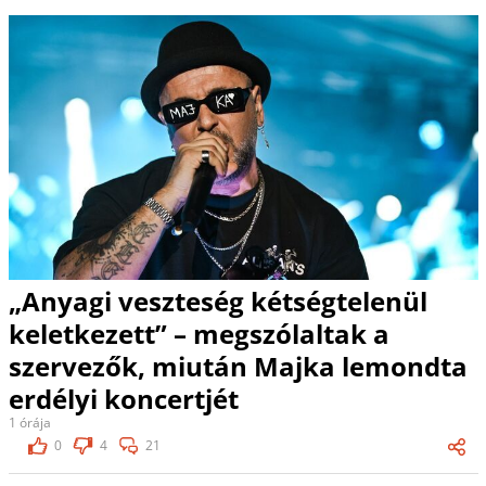
„Anyagi veszteség kétségtelenül
keletkezett” – megszólaltak a
szervezők, miután Majka lemondta
erdélyi koncertjét
1 órája
0
4
21