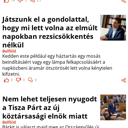
14
2
25
Játszunk el a gondolattal,
hogy mi lett volna az elmúlt
napokban rezsicsökkentés
nélkül
Belföld
Kedden este például egy háztartás egy mosás
beindításáért vagy egy lámpa felkapcsolásáért a
napközbeni áramár ötszörösét lett volna kénytelen
kifizetni.
0
0
0
Nem lehet teljesen nyugodt
a Tisza Párt az új
köztársasági elnök miatt
Belföld
Bárkit is választ majd meg az Országgyűlés új