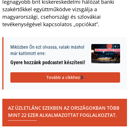
legnagyobb brit kiskereskedelmi hálózat banki
szakértőkkel együttműködve vizsgálja a
magyarországi, csehországi és szlovákiai
tevékenységével kapcsolatos „opciókat”.
Miközben Ön ezt olvassa, valaki máshol
már kattintott erre:
Gyere hozzánk podcastet készíteni!
Tovább a cikkhez
AZ ÜZLETLÁNC EZEKBEN AZ ORSZÁGOKBAN TÖBB
MINT 22 EZER ALKALMAZOTTAT FOGLALKOZTAT.