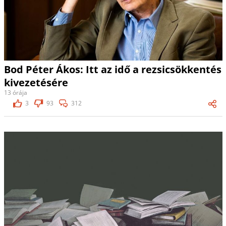
Bod Péter Ákos: Itt az idő a rezsicsökkentés
kivezetésére
13 órája
3
93
312