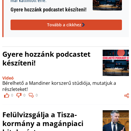
már kattintott erre:
Gyere hozzánk podcastet készíteni!
Tovább a cikkhez
Gyere hozzánk podcastet
készíteni!
Videó
Bérelhető a Mandiner korszerű stúdiója, mutatjuk a
részleteket!
0
0
0
Felülvizsgálja a Tisza-
kormány a magánpiaci