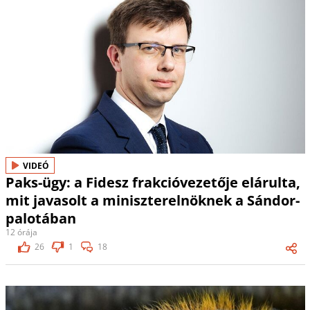
VIDEÓ
Paks-ügy: a Fidesz frakcióvezetője elárulta,
mit javasolt a miniszterelnöknek a Sándor-
palotában
12 órája
26
1
18