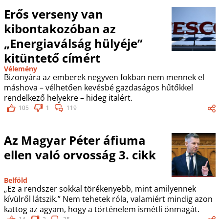
Erős verseny van
kibontakozóban az
„Energiaválság hülyéje”
kitüntető címért
Vélemény
Bizonyára az emberek negyven fokban nem mennek el
máshova – vélhetően kevésbé gazdaságos hűtőkkel
rendelkező helyekre – hideg italért.
105
1
119
Az Magyar Péter áfiuma
ellen való orvosság 3. cikk
Belföld
„Ez a rendszer sokkal törékenyebb, mint amilyennek
kívülről látszik.” Nem tehetek róla, valamiért mindig azon
kattog az agyam, hogy a történelem ismétli önmagát.