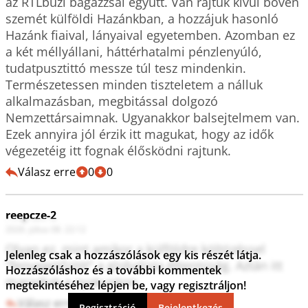
az RTLbuzi bagázzsal együtt. Van rajtuk kívül bőven 
szemét külföldi Hazánkban, a hozzájuk hasonló 
Hazánk fiaival, lányaival egyetemben. Azomban ez 
a két méllyállani, háttérhatalmi pénzlenyúló, 
tudatpusztittó messze túl tesz mindenkin. 
Természetessen minden tiszteletem a nálluk 
alkalmazásban, megbitással dolgozó 
Nemzettársaimnak. Ugyanakkor balsejtelmem van. 
Ezek annyira jól érzik itt magukat, hogy az idők 
végezetéig itt fognak élősködni rajtunk.
Válasz erre
0
0
reepcze-2
2026. július 08. 22:12
Olyan ez, mint amikor a külföldre költözéssel 
Jelenleg csak a hozzászólások egy kis részét látja.
"fenyegetőzött" a globalista éttermiség. Aztán itt 
Hozzászóláshoz és a további kommentek
maradtak a nyakunkon.
megtekintéséhez lépjen be, vagy regisztráljon!
Válasz erre
4
0
Regisztráció
Bejelentkezés