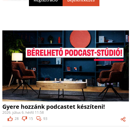
Gyere hozzánk podcastet készíteni!
2026. július 6. hétfő 11:58
28
15
93