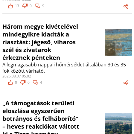
13
0
9
Három megye kivételével
mindegyikre kiadták a
riasztást: jégeső, viharos
szél és zivatarok
érkeznek pénteken
A legmagasabb nappali hőmérséklet általában 30 és 35
fok között várható.
2026.08.07 05:02
0
0
4
„A támogatások területi
eloszlása egyszerűen
botrányos és felháborító”
– heves reakciókat váltott