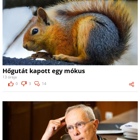
Hőgutát kapott egy mókus
13 órája
0
3
14