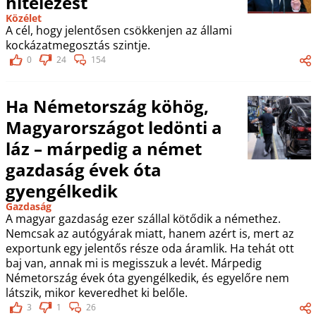
hitelezést
Közélet
A cél, hogy jelentősen csökkenjen az állami
kockázatmegosztás szintje.
0
24
154
Ha Németország köhög,
Magyarországot ledönti a
láz – márpedig a német
gazdaság évek óta
gyengélkedik
Gazdaság
A magyar gazdaság ezer szállal kötődik a némethez.
Nemcsak az autógyárak miatt, hanem azért is, mert az
exportunk egy jelentős része oda áramlik. Ha tehát ott
baj van, annak mi is megisszuk a levét. Márpedig
Németország évek óta gyengélkedik, és egyelőre nem
látszik, mikor keveredhet ki belőle.
3
1
26