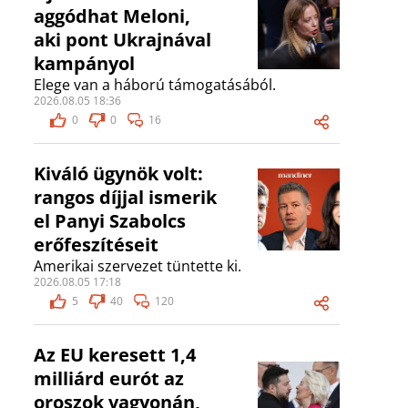
aggódhat Meloni,
aki pont Ukrajnával
kampányol
Elege van a háború támogatásából.
2026.08.05 18:36
0
0
16
Kiváló ügynök volt:
rangos díjjal ismerik
el Panyi Szabolcs
erőfeszítéseit
Amerikai szervezet tüntette ki.
2026.08.05 17:18
5
40
120
Az EU keresett 1,4
milliárd eurót az
oroszok vagyonán,