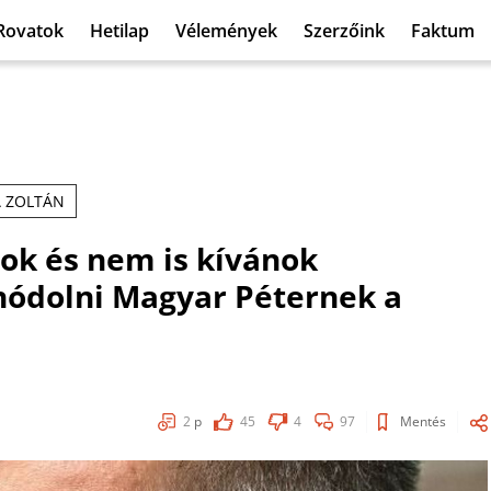
Rovatok
Hetilap
Vélemények
Szerzőink
Faktum
 ZOLTÁN
dok és nem is kívánok
hódolni Magyar Péternek a
2
p
45
4
97
Mentés