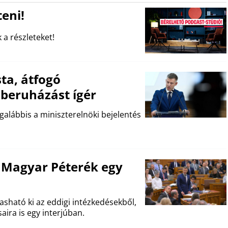
eni!
 a részleteket!
ta, átfogó
k beruházást ígér
egalábbis a miniszterelnöki bejelentés
 Magyar Péterék egy
asható ki az eddigi intézkedésekből,
aira is egy interjúban.