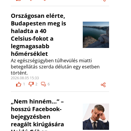
Országosan elérte,
Budapesten meg is
haladta a 40
Celsius-fokot a
legmagasabb
hőmérséklet
Az egészségügyben túlhevülés miatti
betegellátás szerda délután egy esetben
történt.
2026.08.05 15:33
1
2
6
„Nem hinném…” –
hosszú Facebook-
bejegyzésben
reagált kirúgására