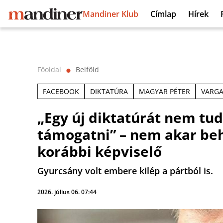
Mandiner Klub
Címlap
Hírek
Főoldal
Belföld
⬤
FACEBOOK
DIKTATÚRA
MAGYAR PÉTER
VARGA
„Egy új diktatúrát nem tu
támogatni” – nem akar be
korábbi képviselő
Gyurcsány volt embere kilép a pártból is.
2026. július 06. 07:44