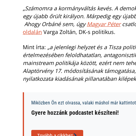
„Számomra a kormányváltás kevés. A demokr
egy újabb őrült királyon. Márpedig egy úja
Ahogy Orbáné sem, úgy
Magyar Péter
csatl
oldalán
Varga Zoltán, DK-s politikus.
Mint írta:
„a jelenlegi helyzet és a Tisza pol
értelmezésében feloldhatatlan, antagoniszti
mainstream politikája között, ezért nem teh
Alaptörvény 17. módosításának támogatása,
nyilatkozata kiadásának pillanatában kilépe
Miközben Ön ezt olvassa, valaki máshol már kattintott
Gyere hozzánk podcastet készíteni!
Tovább a cikkhez