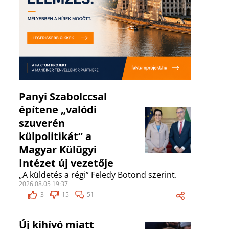
Panyi Szabolccsal
építene „valódi
szuverén
külpolitikát” a
Magyar Külügyi
Intézet új vezetője
„A küldetés a régi” Feledy Botond szerint.
2026.08.05 19:37
3
15
51
Új kihívó miatt