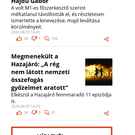
Hajdú Gábor
A volt M1-es főszerkesztő szerint
méltatlanul távolították el, és részletesen
ismertette a kinevezése, majd leváltása
körülményeit.
2026.08.05 14:45
28
1
104
Megmenekült a
Hazajáró: „A rég
nem látott nemzeti
összefogás
győzelmet aratott”
Elkészül a Hazajáró fennmaradó 11 epizódja
is.
2026.08.05 14:24
54
0
31