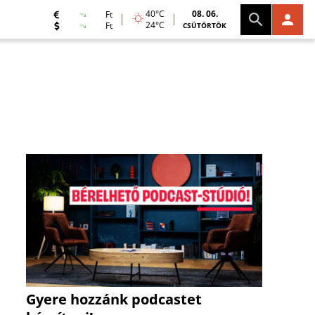
40°C
08. 06.
Ft
24°C
Ft
CSÜTÖRTÖK
Gyere hozzánk podcastet