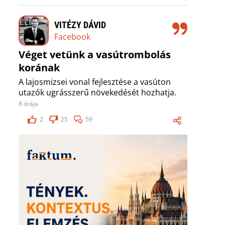
VITÉZY DÁVID
Facebook
Véget vetünk a vasútrombolás
korának
A lajosmizsei vonal fejlesztése a vasúton
utazók ugrásszerű növekedését hozhatja.
8 órája
2
25
59