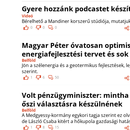
Gyere hozzánk podcastet készít
Videó
Bérelhető a Mandiner korszerű stúdiója, mutatjuk
0
0
0
Magyar Péter óvatosan optimis
energiafejlesztési tervet és so
Belföld
Jön a szélenergia és a geotermikus fejlesztések, l
szerint.
1
6
50
Volt pénzügyminiszter: mintha
őszi választásra készülnének
Belföld
A Medgyessy-kormány egykori tagja szerint ez olv
de László Csaba kitért a hőkupola gazdasági hatás
1
8
15