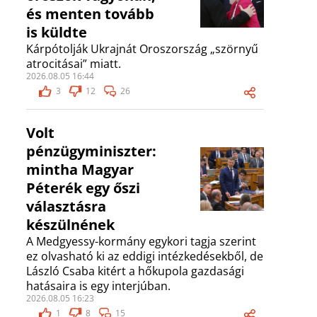
és menten tovább
is küldte
Kárpótolják Ukrajnát Oroszország „szörnyű
atrocitásai” miatt.
2026.08.05 16:44
3
12
26
Volt
pénzügyminiszter:
mintha Magyar
Péterék egy őszi
választásra
készülnének
A Medgyessy-kormány egykori tagja szerint
ez olvasható ki az eddigi intézkedésekből, de
László Csaba kitért a hőkupola gazdasági
hatásaira is egy interjúban.
2026.08.05 16:23
1
8
15