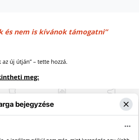
k és nem is kívánok támogatni”
 az új útján” – tette hozzá.
kintheti meg: