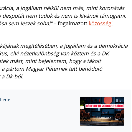
ácia, a jogállam nélkül nem más, mint koronázás
bb despotát nem tudok és nem is kívánok támogatni.
ósa sem leszek soha!”
– fogalmazott
közösségi
itikájának megítélésében, a jogállam és a demokrácia
kus, elvi nézetkülönbség van köztem és a DK
etek mást, mint bejelentem, hogy a tákolt
 a pártom Magyar Péternek tett behódoló
k a Dk-ból.
 erre: