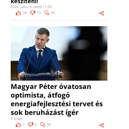
készíteni!
2026. július 6. hétfő 11:58
28
15
90
Magyar Péter óvatosan
optimista, átfogó
energiafejlesztési tervet és
sok beruházást ígér
4 órája
1
6
50