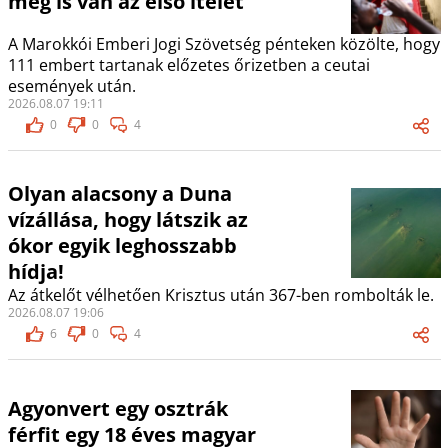
meg is van az első ítélet
A Marokkói Emberi Jogi Szövetség pénteken közölte, hogy
111 embert tartanak előzetes őrizetben a ceutai
események után.
2026.08.07 19:11
0
0
4
Olyan alacsony a Duna
vízállása, hogy látszik az
ókor egyik leghosszabb
hídja!
Az átkelőt vélhetően Krisztus után 367-ben rombolták le.
2026.08.07 19:06
6
0
4
Agyonvert egy osztrák
férfit egy 18 éves magyar