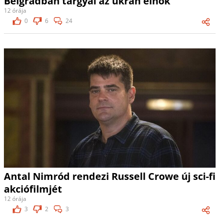
Belgrádban tárgyal az ukrán elnök
12 órája
0
6
24
Antal Nimród rendezi Russell Crowe új sci-fi
akciófilmjét
12 órája
3
2
3