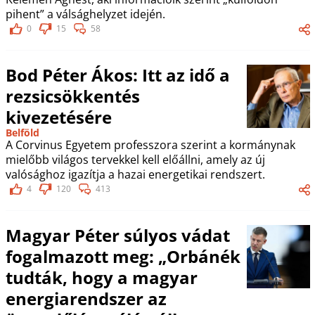
pihent” a válsághelyzet idején.
0
15
58
Bod Péter Ákos: Itt az idő a
rezsicsökkentés
kivezetésére
Belföld
A Corvinus Egyetem professzora szerint a kormánynak
mielőbb világos tervekkel kell előállni, amely az új
valósághoz igazítja a hazai energetikai rendszert.
4
120
413
Magyar Péter súlyos vádat
fogalmazott meg: „Orbánék
tudták, hogy a magyar
energiarendszer az