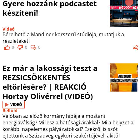
Gyere hozzánk podcastet
készíteni!
Videó
Bérelhető a Mandiner korszerű stúdiója, mutatjuk a
részleteket!
0
0
0
Ez már a lakossági teszt a
REZSICSÖKKENTÉS
eltörlésére? | REAKCIÓ
Hortay Olivérrel (VIDEÓ)
VIDEÓ
Belföld
Valóban az előző kormány hibája a mostani
energiaválság? Mi lesz a hatósági árakkal? Mi a helyzet a
korábbi napelemes pályázatokkal? Ezekről is szót
ejtettünk a Századvég egykori szakértőjével, akitől