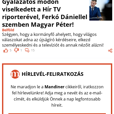
Gyalázatos módon
viselkedett a Hír TV
riporterével, Ferkó Dániellel
szemben Magyar Péter!
Belföld
Szégyen, hogy a kormányfő ahelyett, hogy világos
válaszokat adna az újságíró kérdéseire, elkezd
személyeskedni és a televíziót és annak nézőit alázni!
5
1
15
HÍRLEVÉL-FELIRATKOZÁS
Ne maradjon le a
Mandiner
cikkeiről, iratkozzon
fel hírlevelünkre! Adja meg a nevét és az e-mail-
címét, és elküldjük Önnek a nap legfontosabb
híreit.