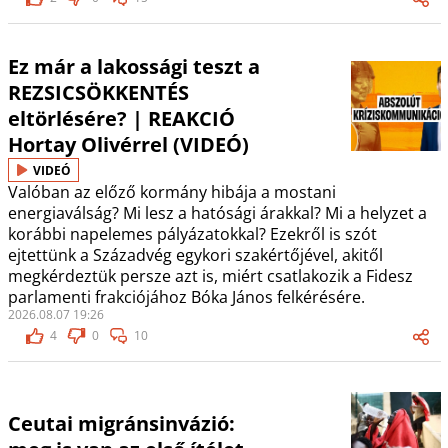
Ez már a lakossági teszt a
REZSICSÖKKENTÉS
eltörlésére? | REAKCIÓ
Hortay Olivérrel (VIDEÓ)
VIDEÓ
Valóban az előző kormány hibája a mostani
energiaválság? Mi lesz a hatósági árakkal? Mi a helyzet a
korábbi napelemes pályázatokkal? Ezekről is szót
ejtettünk a Századvég egykori szakértőjével, akitől
megkérdeztük persze azt is, miért csatlakozik a Fidesz
parlamenti frakciójához Bóka János felkérésére.
2026.08.07 19:26
4
0
10
Ceutai migránsinvázió: