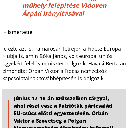
műhely felépítése Vidoven
Árpád irányításával
– ismertette.
Jelezte azt is: hamarosan létrejön a Fidesz Európa
Klubja is, amin Bóka János, volt európai uniós
ügyekért felelős miniszter dolgozik. Havasi Bertalan
elmondta: Orbán Viktor a Fidesz nemzetközi
kapcsolatainak továbbépítésén is dolgozik.
Június 17-18-án Brüsszelben tárgyal,
ahol részt vesz a Patrióták pártcsalád
EU-csúcs előtti egyeztetésén. Orbán
Viktor a Szövetség a Polgári
Magyarországért Alapítvány brüsszeli