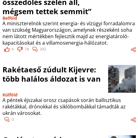
összedőlés szélén áll,
mégsem tettek semmit”
Belföld
A miniszterelnök szerint energia- és vízügyi forradalomra
van szükség Magyarországon, amelynek részeként soha
nem látott mértékben fejlesztik majd az energiatároló-
kapacitásokat és a villamosenergia-hálózatot.
6
74
392
Rakétaeső zúdult Kijevre:
több halálos áldozat is van
Külföld
A péntek éjszakai orosz csapások során ballisztikus
rakétákkal, drónokkal és siklóbombákkal támadták az
ukrán városokat.
0