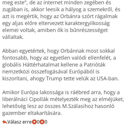
meg este", de az internet minden zegében és 
zugában is, akkor leesik a hályog a szemekről, és 
azt is megértik, hogy az Orbánra szórt rágalmak 
egy aljas előre eltervezett karaktergyilkosság 
elemei voltak, amiben ők is bűnrészességet 
vállaltak.

Abban egyetértek, hogy Orbánnak most sokkal 
fontosabb, hogy az egyetlen valódi ellenfelét, a 
globális Háttérhatalmat kellene a Patrióták 
nemzetközi összefogásával Európából is 
kiszorítani, ahogy Trump tette velük az USA-ban.

Amikor Európa lakossága is ráébred arra, hogy a 
liberálnáci Cipollák mételyezték meg az elméjüket, 
lehetőség lesz az összes M.Szálasihoz hasonló 
gazember eltakarítására.
Válasz erre
0
0