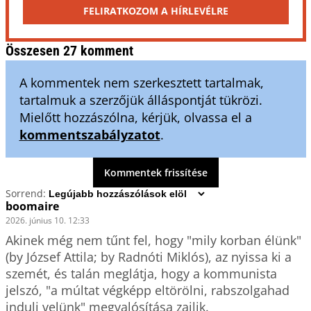
FELIRATKOZOM A HÍRLEVÉLRE
Összesen 27 komment
A kommentek nem szerkesztett tartalmak,
tartalmuk a szerzőjük álláspontját tükrözi.
Mielőtt hozzászólna, kérjük, olvassa el a
kommentszabályzatot
.
Kommentek frissítése
Sorrend:
boomaire
2026. június 10. 12:33
Akinek még nem tűnt fel, hogy "mily korban élünk" 
(by József Attila; by Radnóti Miklós), az nyissa ki a 
szemét, és talán meglátja, hogy a kommunista 
jelszó, "a múltat végképp eltörölni, rabszolgahad 
indulj velünk" megvalósítása zajlik.
