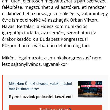
ami után jelentősen megváltozhat a párt szervezeti
felépítése, megszűnhet a választókerületi rendszer
és kibővülhet az országos elnökség is, valamint egy
évre ismét elnökké választhatják Orbán Viktort.
Havasi Bertalan, a Fidesz kommunikációs
igazgatója tudatta, az esemény szombaton tíz
órakor kezdődik a Budapest Kongresszusi
Központban és várhatóan délután ötig tart.
Miként fogalmazott, a „munkakongresszus” nem
lesz sajtónyilvános, ugyanakkor
Miközben Ön ezt olvassa, valaki máshol
már kattintott erre:
Gyere hozzánk podcastet készíteni!
Tovább a cikkhez