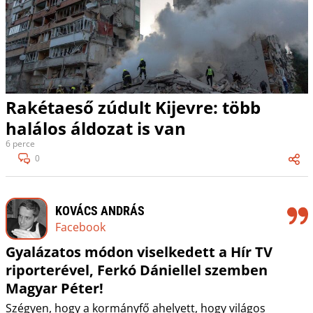
Rakétaeső zúdult Kijevre: több
halálos áldozat is van
6 perce
0
KOVÁCS ANDRÁS
Facebook
Gyalázatos módon viselkedett a Hír TV
riporterével, Ferkó Dániellel szemben
Magyar Péter!
Szégyen, hogy a kormányfő ahelyett, hogy világos