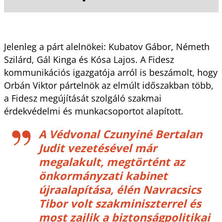
Jelenleg a párt alelnökei: Kubatov Gábor, Németh
Szilárd, Gál Kinga és Kósa Lajos. A Fidesz
kommunikációs igazgatója arról is beszámolt, hogy
Orbán Viktor pártelnök az elmúlt időszakban több,
a Fidesz megújítását szolgáló szakmai
érdekvédelmi és munkacsoportot alapított.
A Védvonal Czunyiné Bertalan
Judit vezetésével már
megalakult, megtörtént az
önkormányzati kabinet
újraalapítása, élén Navracsics
Tibor volt szakminiszterrel és
most zajlik a biztonságpolitikai