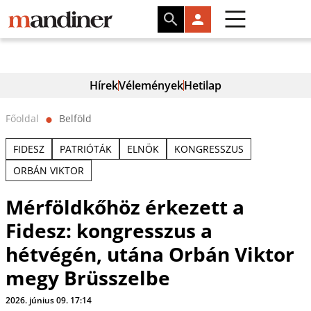
Hírek
Vélemények
Hetilap
Főoldal
Belföld
⬤
FIDESZ
PATRIÓTÁK
ELNÖK
KONGRESSZUS
ORBÁN VIKTOR
Mérföldkőhöz érkezett a
Fidesz: kongresszus a
hétvégén, utána Orbán Viktor
megy Brüsszelbe
2026. június 09. 17:14