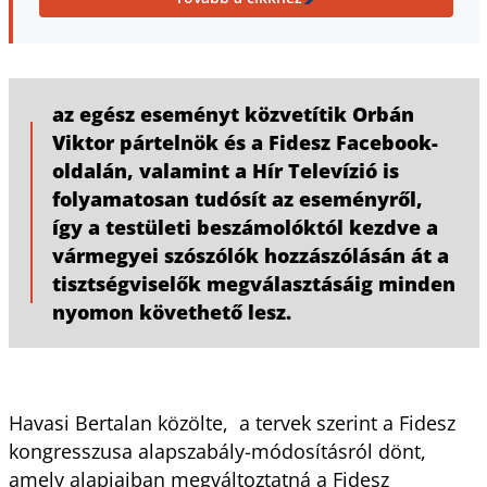
az egész eseményt közvetítik Orbán
Viktor pártelnök és a Fidesz Facebook-
oldalán, valamint a Hír Televízió is
folyamatosan tudósít az eseményről,
így a testületi beszámolóktól kezdve a
vármegyei szószólók hozzászólásán át a
tisztségviselők megválasztásáig minden
nyomon követhető lesz.
Havasi Bertalan közölte, a tervek szerint a Fidesz
kongresszusa alapszabály-módosításról dönt,
amely alapjaiban megváltoztatná a Fidesz