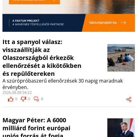
Itt a spanyol válasz:
visszaállítják az
Olaszországból érkezők
ellenőrzését a kikötőkben
és repülőtereken
A szúrópróbaszerű ellenőrzések 30 napig maradnak
érvényben.
2026.08.08 04:22
0
0
8
Magyar Péter: A 6000
milliárd forint európai
uniós forrás át fogja