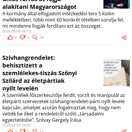
alakítani Magyarországot
A kormány által elfogadott intézkedési terv 5 külön
mellékletben, több mint 60 konkrét tételben sorolja fel,
mi mindenre fogják fordítani ezt az összeget.
2026.08.08 04:13
0
1
38
Szívhangrendelet:
behisztizett a
szemlélekes-tiszás Szőnyi
Szilárd az életpártiak
nyílt levelén
A Szemlélek főszerkesztője ferdít, torzít és manipulál az
életpárti szervezetek szívhangrendelet-párti nyílt levele
kapcsán, amelyet azután fogalmaztak meg, hogy nem
vették be őket a rendeletről szóló „társadalmi
egyeztetésbe”. Szilvay Gergely írása.
2026.08.08 04:00
2
0
15