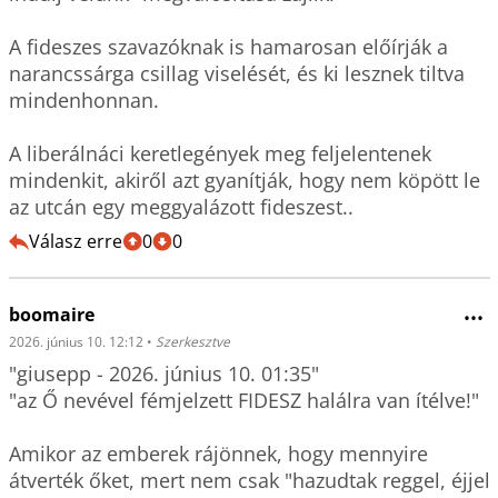
A fideszes szavazóknak is hamarosan előírják a 
narancssárga csillag viselését, és ki lesznek tiltva 
mindenhonnan.

A liberálnáci keretlegények meg feljelentenek 
mindenkit, akiről azt gyanítják, hogy nem köpött le 
az utcán egy meggyalázott fideszest..
Válasz erre
0
0
boomaire
•••
2026. június 10. 12:12
•
Szerkesztve
"giusepp - 2026. június 10. 01:35"

"az Ő nevével fémjelzett FIDESZ halálra van ítélve!"

Amikor az emberek rájönnek, hogy mennyire 
átverték őket, mert nem csak "hazudtak reggel, éjjel 