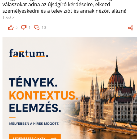
válaszokat adna az újságíró kérdéseire, elkezd
személyeskedni és a televíziót és annak nézőit alázni!
1 órája
5
1
10