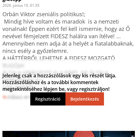
2026. június 10. 01:35
Orbán Viktor zseniális politikus!;

 Mindig híve voltam és maradok  is a nemzeti 
vonalnak! Éppen ezért fel kell ismernie, hogy az Ő 
nevével fémjelzett FIDESZ halálra van ítélve! ... 
Amennyiben nem adja át a helyét a fiatalabbaknak, 
nincs esély a győzelemre. 

A HÁTTÉRBŐL LEHETNE A FIDESZ MOZGATÓ 
RUGÓJA!

ÁLTALA VIRÁGZOTT KI A PÁRT, NE ÁLTALA 
Jelenleg csak a hozzászólások egy kis részét látja.
HERVADJON EL! 

Hozzászóláshoz és a további kommentek
SOK SIKERT!
megtekintéséhez lépjen be, vagy regisztráljon!
Válasz erre
0
0
Regisztráció
Bejelentkezés