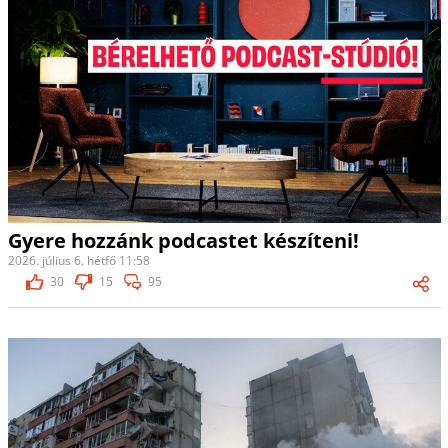
Gyere hozzánk podcastet készíteni!
2026. július 6. hétfő 11:58
30
15
95