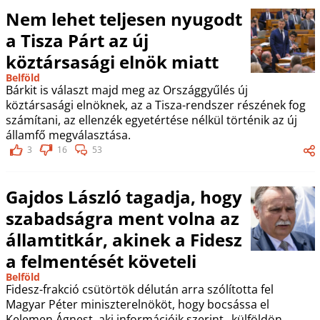
Nem lehet teljesen nyugodt
a Tisza Párt az új
köztársasági elnök miatt
Belföld
Bárkit is választ majd meg az Országgyűlés új
köztársasági elnöknek, az a Tisza-rendszer részének fog
számítani, az ellenzék egyetértése nélkül történik az új
államfő megválasztása.
3
16
53
Gajdos László tagadja, hogy
szabadságra ment volna az
államtitkár, akinek a Fidesz
a felmentését követeli
Belföld
Fidesz-frakció csütörtök délután arra szólította fel
Magyar Péter miniszterelnököt, hogy bocsássa el
Kelemen Ágnest, aki információik szerint „külföldön