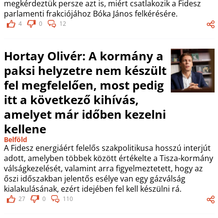
megkérdeztük persze azt is, miért csatlakozik a Fidesz
parlamenti frakciójához Bóka János felkérésére.
4
0
12
Hortay Olivér: A kormány a
paksi helyzetre nem készült
fel megfelelően, most pedig
itt a következő kihívás,
amelyet már időben kezelni
kellene
Belföld
A Fidesz energiáért felelős szakpolitikusa hosszú interjút
adott, amelyben többek között értékelte a Tisza-kormány
válságkezelését, valamint arra figyelmeztetett, hogy az
őszi időszakban jelentős esélye van egy gázválság
kialakulásának, ezért idejében fel kell készülni rá.
27
0
110