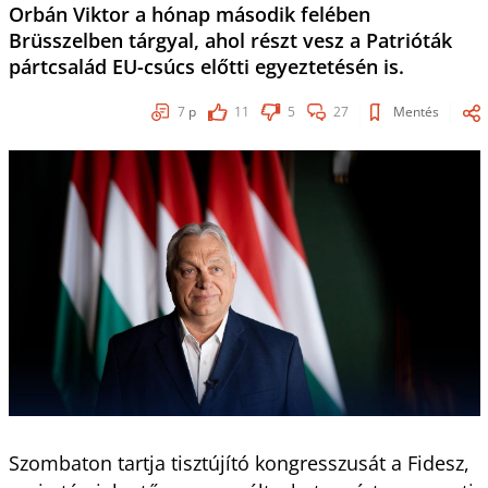
Orbán Viktor a hónap második felében
Brüsszelben tárgyal, ahol részt vesz a Patrióták
pártcsalád EU-csúcs előtti egyeztetésén is.
7
p
11
5
27
Mentés
Szombaton tartja tisztújító kongresszusát a Fidesz,