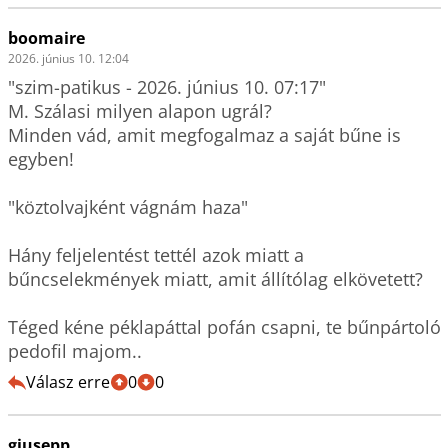
boomaire
2026. június 10. 12:04
"szim-patikus - 2026. június 10. 07:17"

M. Szálasi milyen alapon ugrál?

Minden vád, amit megfogalmaz a saját bűne is 
egyben!

"köztolvajként vágnám haza"

Hány feljelentést tettél azok miatt a 
bűncselekmények miatt, amit állítólag elkövetett? 

Téged kéne péklapáttal pofán csapni, te bűnpártoló 
pedofil majom..
Válasz erre
0
0
giusepp