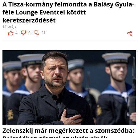
A Tisza-kormány felmondta a Balásy Gyula-
féle Lounge Eventtel kötött
keretszerződését
11 órája
4
0
21
Zelenszkij már megérkezett a szomszédba: