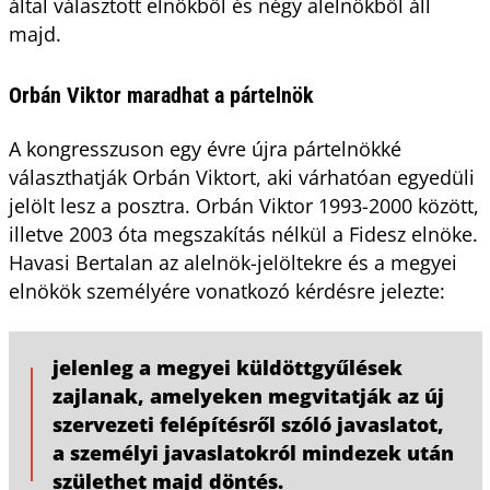
által választott elnökből és négy alelnökből áll
majd.
Orbán Viktor maradhat a pártelnök
A kongresszuson egy évre újra pártelnökké
választhatják Orbán Viktort, aki várhatóan egyedüli
jelölt lesz a posztra. Orbán Viktor 1993-2000 között,
illetve 2003 óta megszakítás nélkül a Fidesz elnöke.
Havasi Bertalan az alelnök-jelöltekre és a megyei
elnökök személyére vonatkozó kérdésre jelezte:
jelenleg a megyei küldöttgyűlések
zajlanak, amelyeken megvitatják az új
szervezeti felépítésről szóló javaslatot,
a személyi javaslatokról mindezek után
születhet majd döntés.