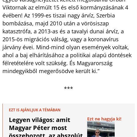
Viktornak az elmúlt 15 és első kormányzásának 4
évében! Az 1999-es tiszai nagy árvíz, Szerbia
bombázása, majd 2010 után a vörösiszap
katasztrófa, a 2013-as és a tavalyi dunai árvíz, a
2015-ös migrációs válság, vagy a koronavírus
járvány évei. Mind-mind olyan események voltak,
ahol a baj elhárításához a politikai alapú döntések
félretételére volt szükség. És Magyarország
mindegyikből megerősödve került ki.”
***
EZT IS AJÁNLJUK A TÉMÁBAN
Legyen világos: amit
Ezt ne hagyja ki!
Magyar Péter most
összehozott, az abszolút