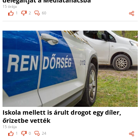
delegáltját a Médiatanácsba
15 órája
1
2
60
Iskola mellett is árult drogot egy díler,
őrizetbe vették
15 órája
1
0
24