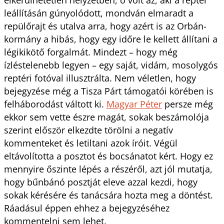
leállításán gúnyolódott, mondván elmaradt a
repülőrajt és utalva arra, hogy azért is az Orbán-
kormány a hibás, hogy egy időre le kellett állítani a
légikikötő forgalmát. Mindezt – hogy még
ízléstelenebb legyen – egy saját, vidám, mosolygós
reptéri fotóval illusztrálta. Nem véletlen, hogy
bejegyzése még a Tisza Párt támogatói körében is
felháborodást váltott ki.
Magyar Péter
persze még
ekkor sem vette észre magát, sokak beszámolója
szerint először elkezdte törölni a negatív
kommenteket és letiltani azok íróit. Végül
eltávolította a posztot és bocsánatot kért. Hogy ez
mennyire őszinte lépés a részéről, azt jól mutatja,
hogy bűnbánó posztját eleve azzal kezdi, hogy
sokak kérésére és tanácsára hozta meg a döntést.
Ráadásul éppen ehhez a bejegyzéséhez
kommentelni sem lehet.