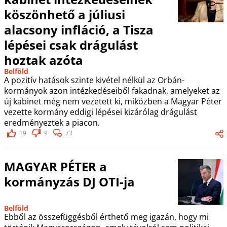
köszönhető a júliusi
alacsony infláció, a Tisza
lépései csak drágulást
hoztak azóta
Belföld
A pozitív hatások szinte kivétel nélkül az Orbán-
kormányok azon intézkedéseiből fakadnak, amelyeket az
új kabinet még nem vezetett ki, miközben a Magyar Péter
vezette kormány eddigi lépései kizárólag drágulást
eredményeztek a piacon.
19
9
73
MAGYAR PÉTER a
kormányzás DJ OTI-ja
Belföld
Ebből az összefüggésből érthető meg igazán, hogy mi