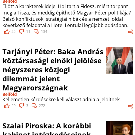
Belföld
Eljött a karakterek ideje. Hol tart a Fidesz, miért torpant
meg a Tisza, és meddig építhető Magyar Péter politikája?
Belső konfliktusok, stratégiai hibák és a nemzeti oldal
következő feladatai a Hotel Lentulai legújabb adásában.
25
11
134
Tarjányi Péter: Baka András
köztársasági elnöki jelölése
négyszeres közjogi
dilemmát jelent
Magyarországnak
Belföld
Kellemetlen kérdésekre kell választ adnia a jelöltnek.
29
3
272
Szalai Piroska: A korábbi
kabinet intézkedéseinek