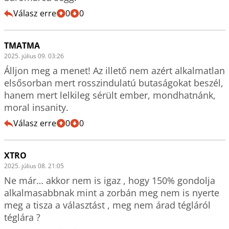
Válasz erre
0
0
TMATMA
2025. július 09. 03:26
Álljon meg a menet! Az illető nem azért alkalmatlan 
elsősorban mert rosszindulatú butaságokat beszél, 
hanem mert lelkileg sérült ember, mondhatnánk, 
moral insanity.
Válasz erre
0
0
XTRO
2025. július 08. 21:05
Ne már… akkor nem is igaz , hogy 150% gondolja 
alkalmasabbnak mint a zorbán meg nem is nyerte 
meg a tisza a választást , meg nem árad tégláról 
téglára ? 