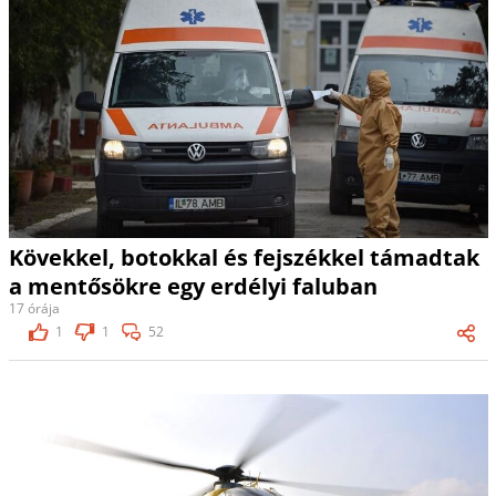
Kövekkel, botokkal és fejszékkel támadtak
a mentősökre egy erdélyi faluban
17 órája
1
1
52