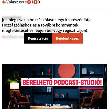
Válasz erre
1
0
nyugalom
Jelenleg csak a hozzászólások egy kis részét látja.
2025. július 08. 20:07
Hozzászóláshoz és a további kommentek
Az üvöltöző barom! Szégyen! 
megtekintéséhez lépjen be, vagy regisztráljon!
Válasz erre
1
0
Regisztráció
Bejelentkezés