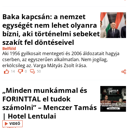
Baka kapcsán: a nemzet
egységét nem lehet olyanra
bízni, aki történelmi sebeket
szakít fel döntéseivel
Belföld
Aki 1956 gyilkosait mentegeti és 2006 áldozatait hagyja
cserben, az egyszerűen alkalmatlan. Nem jogilag,
erkölcsileg az. Varga Mátyás Zsolt írása.
14
0
50
„Minden munkámmal és
FORINTTAL el tudok
számolni” – Menczer Tamás
| Hotel Lentulai
VIDEÓ