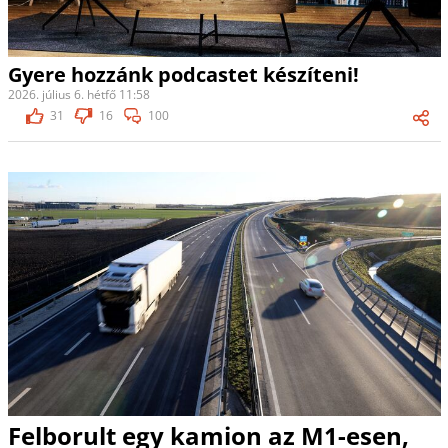
Gyere hozzánk podcastet készíteni!
2026. július 6. hétfő 11:58
31
16
100
Felborult egy kamion az M1-esen,