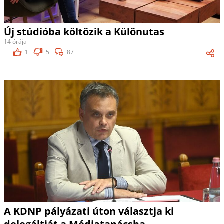
Új stúdióba költözik a Különutas
14 órája
1
5
87
A KDNP pályázati úton választja ki