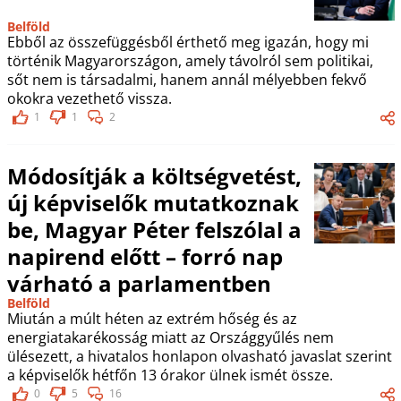
Belföld
Ebből az összefüggésből érthető meg igazán, hogy mi
történik Magyarországon, amely távolról sem politikai,
sőt nem is társadalmi, hanem annál mélyebben fekvő
okokra vezethető vissza.
1
1
2
Módosítják a költségvetést,
új képviselők mutatkoznak
be, Magyar Péter felszólal a
napirend előtt – forró nap
várható a parlamentben
Belföld
Miután a múlt héten az extrém hőség és az
energiatakarékosság miatt az Országgyűlés nem
ülésezett, a hivatalos honlapon olvasható javaslat szerint
a képviselők hétfőn 13 órakor ülnek ismét össze.
0
5
16