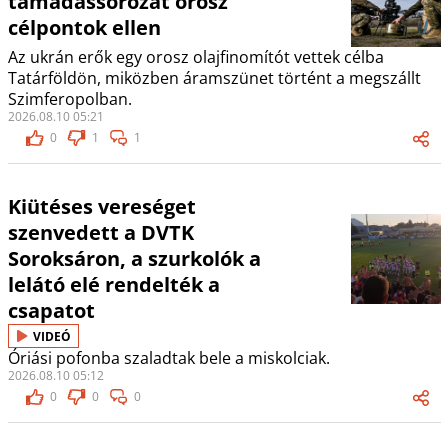
támadássorozat orosz
célpontok ellen
Az ukrán erők egy orosz olajfinomítót vettek célba
Tatárföldön, miközben áramszünet történt a megszállt
Szimferopolban.
2026.08.10 05:21
0
1
1
Kiütéses vereséget
szenvedett a DVTK
Soroksáron, a szurkolók a
lelátó elé rendelték a
csapatot
VIDEÓ
Óriási pofonba szaladtak bele a miskolciak.
2026.08.10 05:12
0
0
0