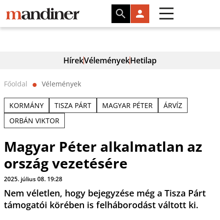
Hírek
Vélemények
Hetilap
Főoldal
Vélemények
⬤
KORMÁNY
TISZA PÁRT
MAGYAR PÉTER
ÁRVÍZ
ORBÁN VIKTOR
Magyar Péter alkalmatlan az
ország vezetésére
2025. július 08. 19:28
Nem véletlen, hogy bejegyzése még a Tisza Párt
támogatói körében is felháborodást váltott ki.