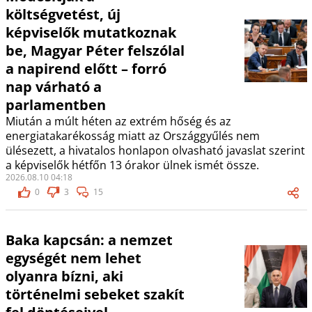
költségvetést, új
képviselők mutatkoznak
be, Magyar Péter felszólal
a napirend előtt – forró
nap várható a
parlamentben
Miután a múlt héten az extrém hőség és az
energiatakarékosság miatt az Országgyűlés nem
ülésezett, a hivatalos honlapon olvasható javaslat szerint
a képviselők hétfőn 13 órakor ülnek ismét össze.
2026.08.10 04:18
0
3
15
Baka kapcsán: a nemzet
egységét nem lehet
olyanra bízni, aki
történelmi sebeket szakít