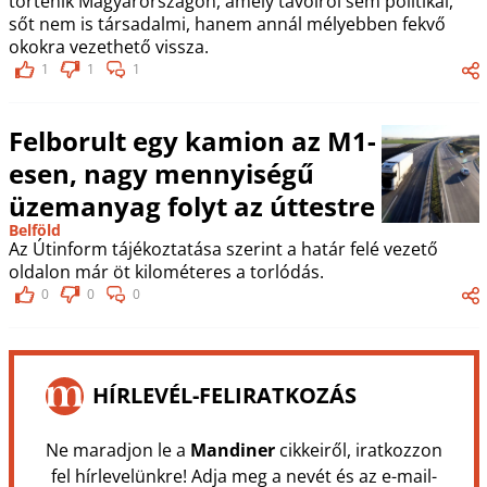
történik Magyarországon, amely távolról sem politikai,
sőt nem is társadalmi, hanem annál mélyebben fekvő
okokra vezethető vissza.
1
1
1
Felborult egy kamion az M1-
esen, nagy mennyiségű
üzemanyag folyt az úttestre
Belföld
Az Útinform tájékoztatása szerint a határ felé vezető
oldalon már öt kilométeres a torlódás.
0
0
0
HÍRLEVÉL-FELIRATKOZÁS
Ne maradjon le a
Mandiner
cikkeiről, iratkozzon
fel hírlevelünkre! Adja meg a nevét és az e-mail-