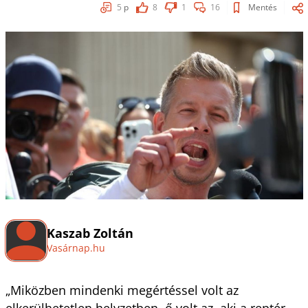
5
p
8
1
16
Mentés
Kaszab Zoltán
Vasárnap.hu
„Miközben mindenki megértéssel volt az
elkerülhetetlen helyzetben, ő volt az, aki a reptér