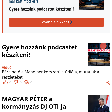
már kattintott erre:
Gyere hozzánk podcastet készíteni!
Tovább a cikkhez
Gyere hozzánk podcastet
készíteni!
Videó
Bérelhető a Mandiner korszerű stúdiója, mutatjuk a
részleteket!
0
0
0
MAGYAR PÉTER a
kormányzás DJ OTI-ja