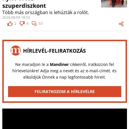
szuperdiszkont
Több más országban is lehúzták a rolót.
2026.08.09 18:53
2
4
53
HÍRLEVÉL-FELIRATKOZÁS
Ne maradjon le a
Mandiner
cikkeiről, iratkozzon fel
hírlevelünkre! Adja meg a nevét és az e-mail-címét, és
elküldjük Önnek a nap legfontosabb híreit.
FELIRATKOZOM A HÍRLEVÉLRE