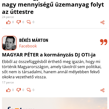
nagy mennyiségű üzemanyag folyt
az úttestre
24 perce
0
0
0
BÉKÉS MÁRTON
Facebook
MAGYAR PÉTER a kormányzás DJ OTI-ja
Ebből az összefüggésből érthető meg igazán, hogy mi
történik Magyarországon, amely távolról sem politikai,
sőt nem is társadalmi, hanem annál mélyebben fekvő
okokra vezethető vissza.
17 perce
0
0
0