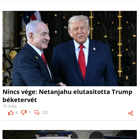
Nincs vége: Netanjahu elutasította Trump
béketervét
16 órája
4
7
232