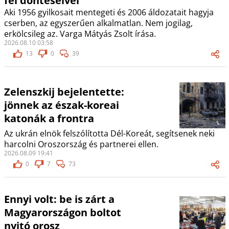
fel döntéseivel
Aki 1956 gyilkosait mentegeti és 2006 áldozatait hagyja
cserben, az egyszerűen alkalmatlan. Nem jogilag,
erkölcsileg az. Varga Mátyás Zsolt írása.
2026.08.10 03:58
13
0
39
Zelenszkij bejelentette:
jönnek az észak-koreai
katonák a frontra
Az ukrán elnök felszólította Dél-Koreát, segítsenek neki
harcolni Oroszország és partnerei ellen.
2026.08.09 19:41
0
7
73
Ennyi volt: be is zárt a
Magyarországon boltot
nyitó orosz