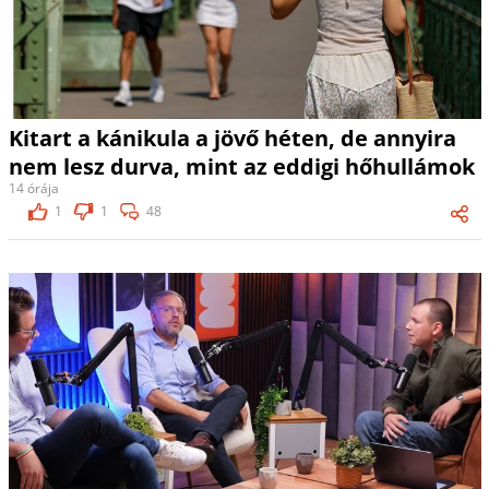
Kitart a kánikula a jövő héten, de annyira
nem lesz durva, mint az eddigi hőhullámok
14 órája
1
1
48