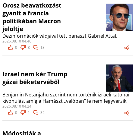
Orosz beavatkozást
gyanít a francia
politikában Macron
jelöltje
Dezinformációk vádjával tett panaszt Gabriel Attal.
2026.08.10 04:46
0
8
13
Izrael nem kér Trump
gázai béketervéből
Benjamin Netanjahu szerint nem történik izraeli katonai
kivonulás, amíg a Hamászt „valóban” le nem fegyverzik.
2026.08.10 04:24
0
1
32
Módosítják a