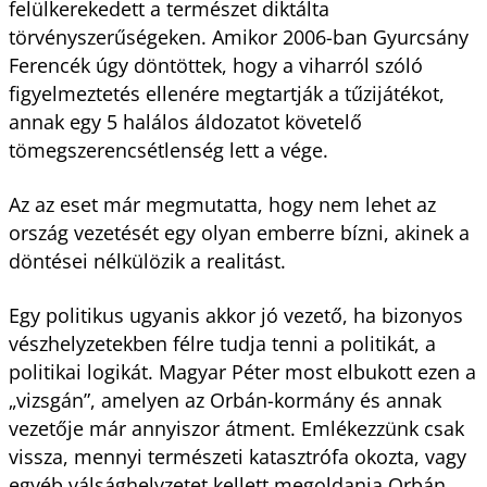
felülkerekedett a természet diktálta
törvényszerűségeken. Amikor 2006-ban Gyurcsány
Ferencék úgy döntöttek, hogy a viharról szóló
figyelmeztetés ellenére megtartják a tűzijátékot,
annak egy 5 halálos áldozatot követelő
tömegszerencsétlenség lett a vége.
Az az eset már megmutatta, hogy nem lehet az
ország vezetését egy olyan emberre bízni, akinek a
döntései nélkülözik a realitást.
Egy politikus ugyanis akkor jó vezető, ha bizonyos
vészhelyzetekben félre tudja tenni a politikát, a
politikai logikát. Magyar Péter most elbukott ezen a
„vizsgán”, amelyen az Orbán-kormány és annak
vezetője már annyiszor átment. Emlékezzünk csak
vissza, mennyi természeti katasztrófa okozta, vagy
egyéb válsághelyzetet kellett megoldania Orbán