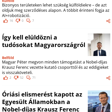
Külföld
Bizonyos területeken lehet szükség külföldiekre – de azt
oldjuk meg szerződéses alapon. A többit érinteni fogja az
AI+robotizáció.
16
0
7
Így kell elüldözni a
tudósokat Magyarországról
Belföld
Magyar Péter megvon minden támogatást a Nobel-díjas
Krausz Ferenc vezette kutató csoporttól és az eddigieket
is visszaköveteli.
2
52
71
Óriási elismerést kapott az
Egyesült Államokban a
Nobel-díjas Krausz Ferenc