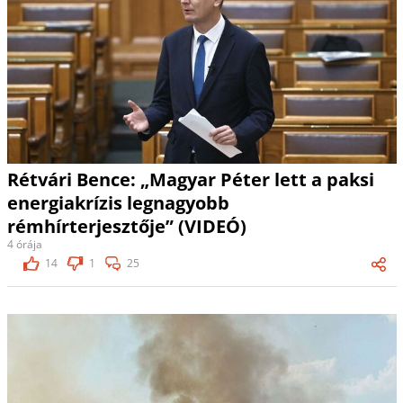
Rétvári Bence: „Magyar Péter lett a paksi
energiakrízis legnagyobb
rémhírterjesztője” (VIDEÓ)
4 órája
14
1
25