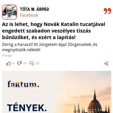
TÓTA W. ÁRPÁD
Facebook
Az is lehet, hogy Novák Katalin tucatjával
engedett szabadon veszélyes tiszás
bűnözőket, és ezért a lapítás!
Zörög a haraszt! Itt zörgetem épp! Zörgessetek, és
megnyittatik néktek!
4 órája
4
16
25