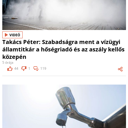
VIDEÓ
Takács Péter: Szabadságra ment a vízügyi
államtitkár a hőségriadó és az aszály kellős
közepén
5 órája
44
1
119