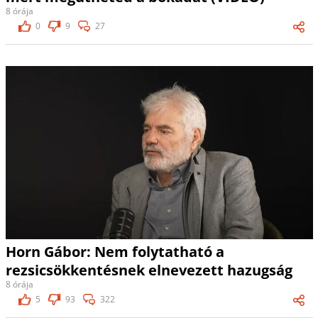
8 órája
0
9
27
Horn Gábor: Nem folytatható a
rezsicsökkentésnek elnevezett hazugság
8 órája
5
93
322