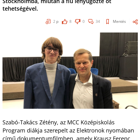
Stockholmba, miután a fiú lenyűgözte őt
tehetségével.
2
p
8
0
34
Mentés
Szabó-Takács Zétény, az MCC Középiskolás
Program diákja szerepelt az Elektronok nyomában
című dokumentumfilmben, amely Krausz Ferenc