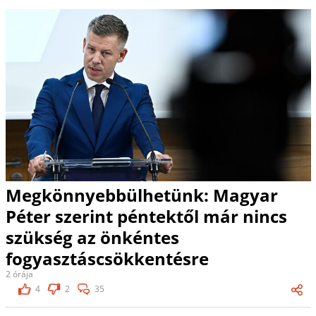
Megkönnyebbülhetünk: Magyar
Péter szerint péntektől már nincs
szükség az önkéntes
fogyasztáscsökkentésre
2 órája
4
2
35