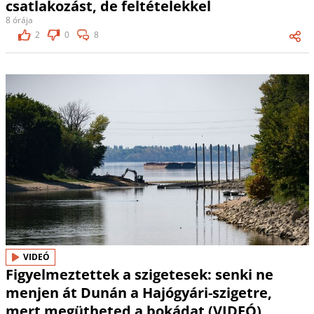
csatlakozást, de feltételekkel
8 órája
2
0
8
VIDEÓ
Figyelmeztettek a szigetesek: senki ne
menjen át Dunán a Hajógyári-szigetre,
mert megütheted a bokádat (VIDEÓ)