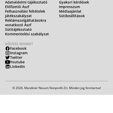
Adatvédelmi tájékoztató
Gyakori kérdések
Előfizetői Ászf
Impresszum
Felhasználási feltételek
Médiaajánlat
Játékszabályzat
Sütibeállítások
Reklámszolgáltatásokra
vonatkozó Ászf
Sütitájékoztató
Kommentelési szabályzat
KÖVESS MINKET
Facebook
Instagram
Twitter
Youtube
LinkedIn
© 2026. Mandiner Novum Nonprofit Zrt. Minden jog fenntartva!