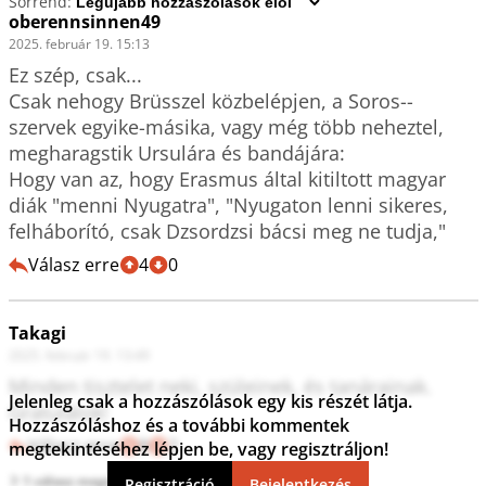
Sorrend:
oberennsinnen49
2025. február 19. 15:13
Ez szép, csak...

Csak nehogy Brüsszel közbelépjen, a Soros--
szervek egyike-másika, vagy még több neheztel, 
megharagstik Ursulára és bandájára:

Hogy van az, hogy Erasmus által kitiltott magyar 
diák "menni Nyugatra", "Nyugaton lenni sikeres, 
Válasz erre
4
0
Takagi
2025. február 19. 13:49
Minden tisztelet neki, szüleinek, és tanárainak.

Jelenleg csak a hozzászólások egy kis részét látja.
Gratulálok!
Hozzászóláshoz és a további kommentek
Válasz erre
8
2
megtekintéséhez lépjen be, vagy regisztráljon!
1 válasz megtekintése
Regisztráció
Bejelentkezés