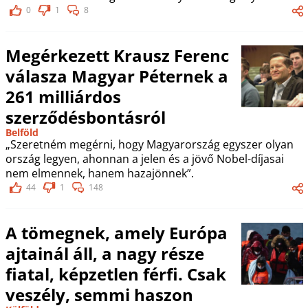
0
1
8
Megérkezett Krausz Ferenc
válasza Magyar Péternek a
261 milliárdos
szerződésbontásról
Belföld
„Szeretném megérni, hogy Magyarország egyszer olyan
ország legyen, ahonnan a jelen és a jövő Nobel-díjasai
nem elmennek, hanem hazajönnek”.
44
1
148
A tömegnek, amely Európa
ajtainál áll, a nagy része
fiatal, képzetlen férfi. Csak
veszély, semmi haszon