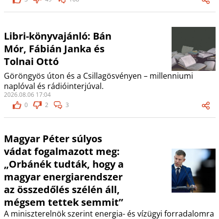
Libri-könyvajánló: Bán
Mór, Fábián Janka és
Tolnai Ottó
Göröngyös úton és a Csillagösvényen – millenniumi
naplóval és rádióinterjúval.
2026.08.06 17:04
0
2
3
Magyar Péter súlyos
vádat fogalmazott meg:
„Orbánék tudták, hogy a
magyar energiarendszer
az összedőlés szélén áll,
mégsem tettek semmit”
A miniszterelnök szerint energia- és vízügyi forradalomra