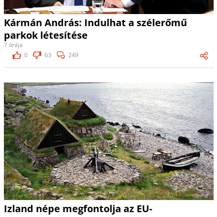
Kármán András: Indulhat a szélerőmű
parkok létesítése
7 órája
0
63
249
Izland népe megfontolja az EU-