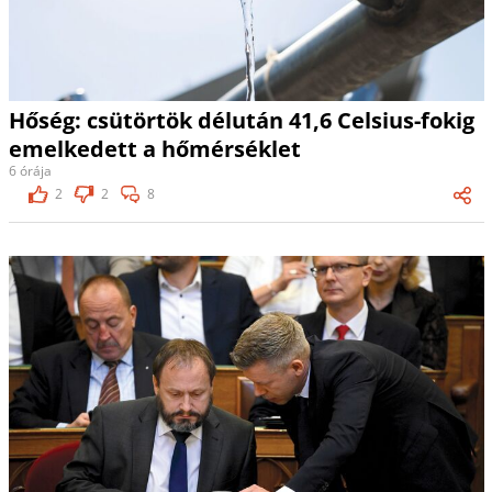
Hőség: csütörtök délután 41,6 Celsius-fokig
emelkedett a hőmérséklet
6 órája
2
2
8