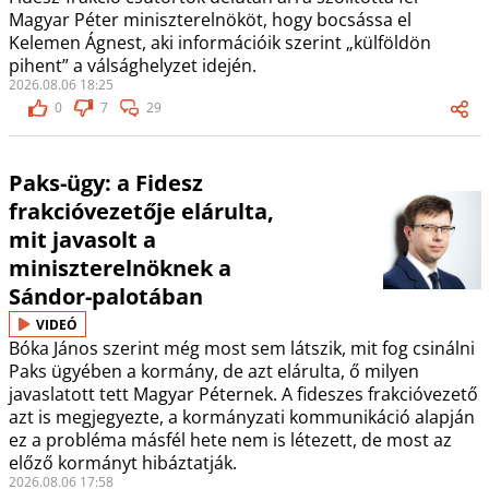
Magyar Péter miniszterelnököt, hogy bocsássa el
Kelemen Ágnest, aki információik szerint „külföldön
pihent” a válsághelyzet idején.
2026.08.06 18:25
0
7
29
Paks-ügy: a Fidesz
frakcióvezetője elárulta,
mit javasolt a
miniszterelnöknek a
Sándor-palotában
VIDEÓ
Bóka János szerint még most sem látszik, mit fog csinálni
Paks ügyében a kormány, de azt elárulta, ő milyen
javaslatott tett Magyar Péternek. A fideszes frakcióvezető
azt is megjegyezte, a kormányzati kommunikáció alapján
ez a probléma másfél hete nem is létezett, de most az
előző kormányt hibáztatják.
2026.08.06 17:58