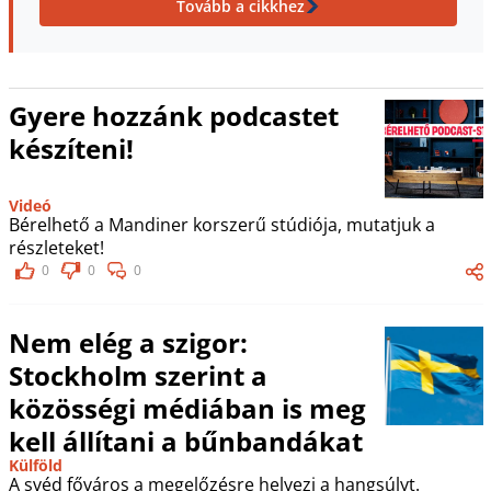
Tovább a cikkhez
Gyere hozzánk podcastet
készíteni!
Videó
Bérelhető a Mandiner korszerű stúdiója, mutatjuk a
részleteket!
0
0
0
Nem elég a szigor:
Stockholm szerint a
közösségi médiában is meg
kell állítani a bűnbandákat
Külföld
A svéd főváros a megelőzésre helyezi a hangsúlyt.