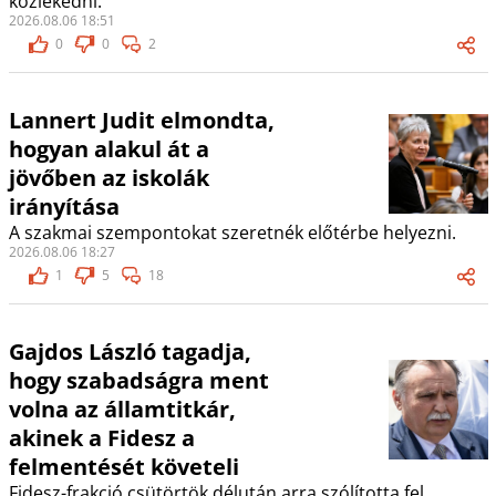
közlekedni.
2026.08.06 18:51
0
0
2
Lannert Judit elmondta,
hogyan alakul át a
jövőben az iskolák
irányítása
A szakmai szempontokat szeretnék előtérbe helyezni.
2026.08.06 18:27
1
5
18
Gajdos László tagadja,
hogy szabadságra ment
volna az államtitkár,
akinek a Fidesz a
felmentését követeli
Fidesz-frakció csütörtök délután arra szólította fel