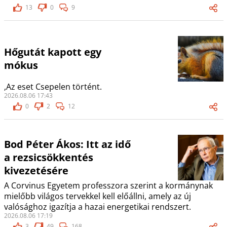
13
0
9
Hőgutát kapott egy
mókus
,Az eset Csepelen történt.
2026.08.06 17:43
0
2
12
Bod Péter Ákos: Itt az idő
a rezsicsökkentés
kivezetésére
A Corvinus Egyetem professzora szerint a kormánynak
mielőbb világos tervekkel kell előállni, amely az új
valósághoz igazítja a hazai energetikai rendszert.
2026.08.06 17:19
3
49
168