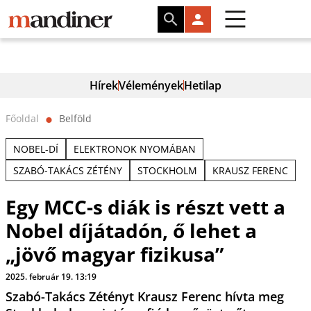
Hírek
Vélemények
Hetilap
Főoldal
Belföld
⬤
NOBEL-DÍ
ELEKTRONOK NYOMÁBAN
SZABÓ-TAKÁCS ZÉTÉNY
STOCKHOLM
KRAUSZ FERENC
Egy MCC-s diák is részt vett a
Nobel díjátadón, ő lehet a
„jövő magyar fizikusa”
2025. február 19. 13:19
Szabó-Takács Zétényt Krausz Ferenc hívta meg