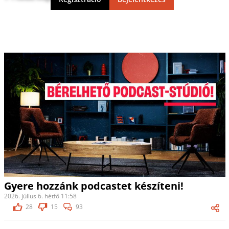
Gyere hozzánk podcastet készíteni!
2026. július 6. hétfő 11:58
28
15
93