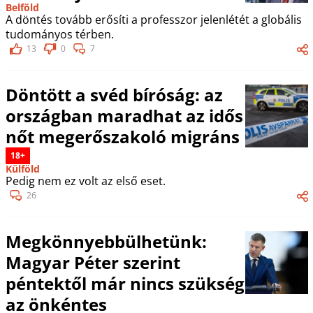
Belföld
A döntés tovább erősíti a professzor jelenlétét a globális
tudományos térben.
13
0
7
Döntött a svéd bíróság: az
országban maradhat az idős
nőt megerőszakoló migráns
18+
Külföld
Pedig nem ez volt az első eset.
26
Megkönnyebbülhetünk:
Magyar Péter szerint
péntektől már nincs szükség
az önkéntes