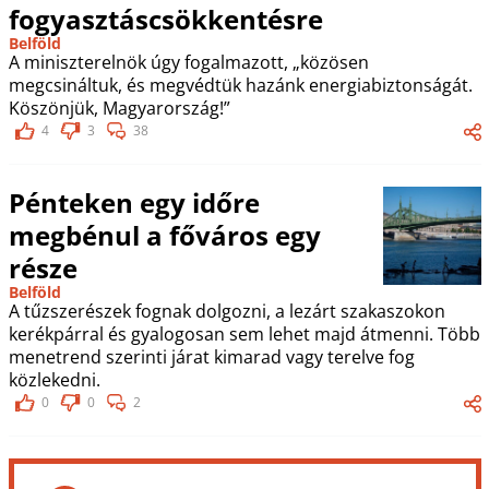
fogyasztáscsökkentésre
Belföld
A miniszterelnök úgy fogalmazott, „közösen
megcsináltuk, és megvédtük hazánk energiabiztonságát.
Köszönjük, Magyarország!”
4
3
38
Pénteken egy időre
megbénul a főváros egy
része
Belföld
A tűzszerészek fognak dolgozni, a lezárt szakaszokon
kerékpárral és gyalogosan sem lehet majd átmenni. Több
menetrend szerinti járat kimarad vagy terelve fog
közlekedni.
0
0
2