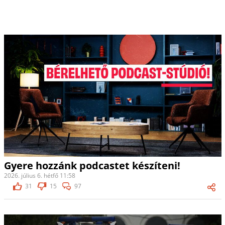
Gyere hozzánk podcastet készíteni!
2026. július 6. hétfő 11:58
31
15
97