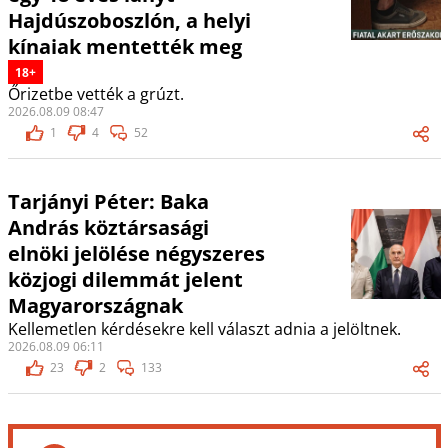
Hajdúszoboszlón, a helyi
kínaiak mentették meg
18+
Őrizetbe vették a grúzt.
2026.08.09 08:47
1
4
52
Tarjányi Péter: Baka
András köztársasági
elnöki jelölése négyszeres
közjogi dilemmát jelent
Magyarországnak
Kellemetlen kérdésekre kell választ adnia a jelöltnek.
2026.08.09 06:11
23
2
133