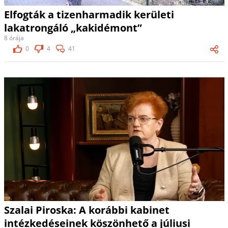
Elfogták a tizenharmadik kerületi
lakatrongáló „kakidémont”
8 órája
0
4
41
Szalai Piroska: A korábbi kabinet
intézkedéseinek köszönhető a júliusi