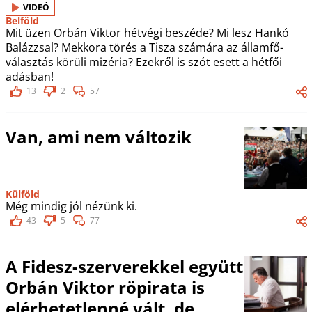
VIDEÓ
Belföld
Mit üzen Orbán Viktor hétvégi beszéde? Mi lesz Hankó
Balázzsal? Mekkora törés a Tisza számára az államfő-
választás körüli mizéria? Ezekről is szót esett a hétfői
adásban!
13
2
57
Van, ami nem változik
Külföld
Még mindig jól nézünk ki.
43
5
77
A Fidesz-szerverekkel együtt
Orbán Viktor röpirata is
elérhetetlenné vált, de