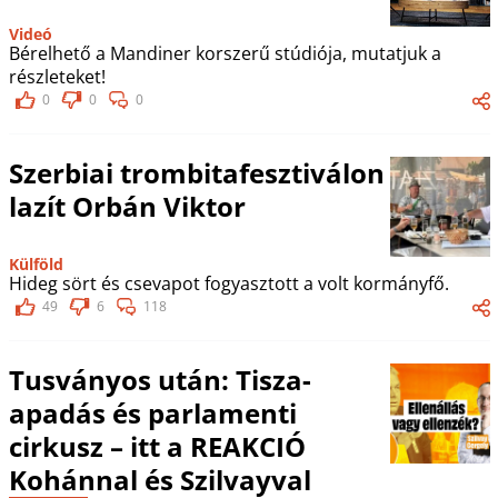
Videó
Bérelhető a Mandiner korszerű stúdiója, mutatjuk a
részleteket!
0
0
0
Szerbiai trombitafesztiválon
lazít Orbán Viktor
Külföld
Hideg sört és csevapot fogyasztott a volt kormányfő.
49
6
118
Tusványos után: Tisza-
apadás és parlamenti
cirkusz – itt a REAKCIÓ
Kohánnal és Szilvayval