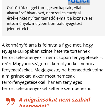
Csütörtök reggel tömegesen kaptak „Allah
akaratára” hivatkozó, nemzeti és európai
értékeinket nyíltan támadó e-mailt a köznevelési
intézmények, melyben bombafenyegetést
jelentettek be.
A kormányfő arra is felhívta a figyelmet, hogy
Nyugat-Európában szinte hetente történnek
terrorcselekmények – nem csupán fenyegetések –,
ezért Magyarországon is komolyan kell venni a
fenyegetéseket. Megjegyezte, ha beengedték volna
a migránsokat, akkor most nemcsak
terrorfenyegetésekkel, hanem tényleges
terrorcselekményekkel kellene szembenézni.
A migránsokat nem szabad
beengedni”