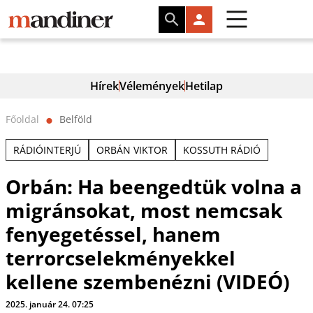
Hírek
Vélemények
Hetilap
Főoldal
Belföld
⬤
RÁDIÓINTERJÚ
ORBÁN VIKTOR
KOSSUTH RÁDIÓ
Orbán: Ha beengedtük volna a
migránsokat, most nemcsak
fenyegetéssel, hanem
terrorcselekményekkel
kellene szembenézni (VIDEÓ)
2025. január 24. 07:25