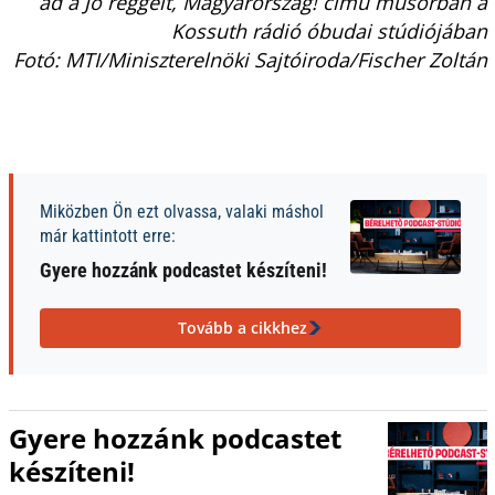
ad a Jó reggelt, Magyarország! című műsorban a
Kossuth rádió óbudai stúdiójában
Fotó: MTI/Miniszterelnöki Sajtóiroda/Fischer Zoltán
Miközben Ön ezt olvassa, valaki máshol
már kattintott erre:
Gyere hozzánk podcastet készíteni!
Tovább a cikkhez
Gyere hozzánk podcastet
készíteni!