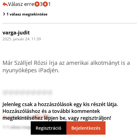
Válasz erre
3
1
1 válasz megtekintése
varga-judit
2025. január 24. 11:39
Már Szálljel Rózsi írja az amerikai alkotmányt is a 
nyunyóképes iPadjén. 

🤣🤣🤣🤣🤣🤣🤣🤣🤣

Jelenleg csak a hozzászólások egy kis részét látja.
Hozzászóláshoz és a további kommentek
Válasz erre
1
5
megtekintéséhez lépjen be, vagy regisztráljon!
1 válasz megtekintése
Regisztráció
Bejelentkezés