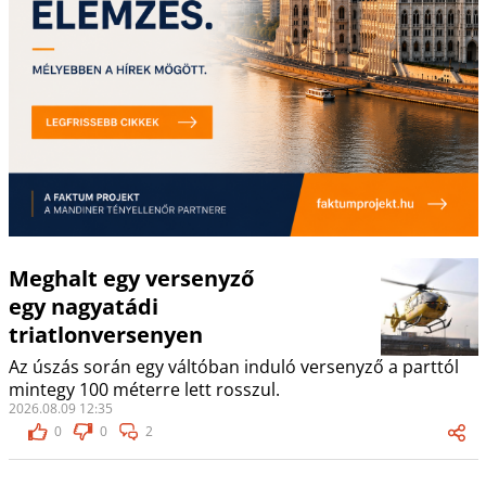
Meghalt egy versenyző
egy nagyatádi
triatlonversenyen
Az úszás során egy váltóban induló versenyző a parttól
mintegy 100 méterre lett rosszul.
2026.08.09 12:35
0
0
2