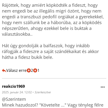
Rájöttek, hogy amiért köpködték a fideszt, hogy 
nem engedi be az illegális migri özönt, hogy nem 
engedi a transzbuzi pedofil orgiákat a gyerekekkel, 
hogy nem szállunk be a háborúba, az a köpködés 
népszerűtlen, ahogy ezekkel bele is buktak a 
választásokba..

Hát úgy gondolják a balfaszok, hogy inkább 
ráfogják a fideszre a saját szándékaikat és akkor 
hátha a fidesz bukik bele.

Válasz erre
2
1
reakcio1969
•••
2025. január 24. 12:02
•
Szerkesztve
@Szerintem 

Minek hazudozol? "Követelte ..." Vagy tényleg félre 