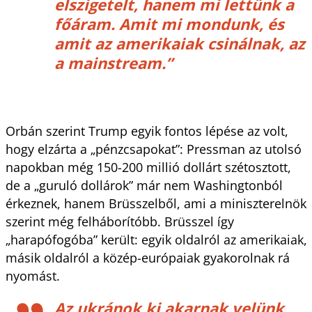
elszigetelt, hanem mi lettünk a
főáram. Amit mi mondunk, és
amit az amerikaiak csinálnak, az
a mainstream.”
Orbán szerint Trump egyik fontos lépése az volt,
hogy elzárta a „pénzcsapokat”: Pressman az utolsó
napokban még 150-200 millió dollárt szétosztott,
de a „guruló dollárok” már nem Washingtonból
érkeznek, hanem Brüsszelből, ami a miniszterelnök
szerint még felháborítóbb. Brüsszel így
„harapófogóba” került: egyik oldalról az amerikaiak,
másik oldalról a közép-európaiak gyakorolnak rá
nyomást.
Az ukránok ki akarnak velünk