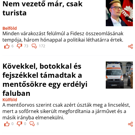
Nem vezető már, csak
turista
Belföld
Minden várakozást felülmúl a Fidesz összeomlásának
tempója, három hónappal a politikai léthatárra értek.
6
73
172
Kövekkel, botokkal és
fejszékkel támadtak a
mentősökre egy erdélyi
faluban
Külföld
A mentőorvos szerint csak azért úszták meg a lincselést,
mert a sofőrnek sikerült megfordítania a járművet és a
másik irányba elmenekülni.
0
0
8