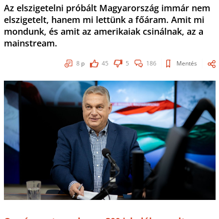
Az elszigetelni próbált Magyarország immár nem
elszigetelt, hanem mi lettünk a főáram. Amit mi
mondunk, és amit az amerikaiak csinálnak, az a
mainstream.
8
p
45
5
186
Mentés