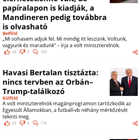
papíralapon is kiadják, a
Mandineren pedig továbbra
is olvasható
Belföld
„Mi sohasem adjuk fel. Mi mindig itt leszünk. Voltunk,
vagyunk és maradunk” – írja a volt miniszterelnök.
26
2
102
Havasi Bertalan tisztázta:
nincs tervben az Orbán–
Trump-találkozó
Külföld
A volt miniszterelnök magánprogramon tartózkodik az
Egyesült Államokban, a futball-vb néhány mérkőzését
tekinti meg.
20
4
174