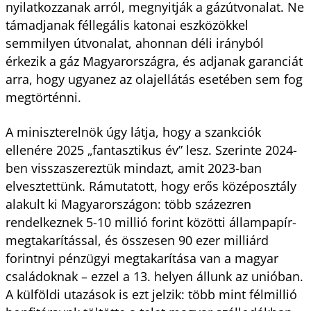
nyilatkozzanak arról, megnyitják a gázútvonalat. Ne
támadjanak féllegális katonai eszközökkel
semmilyen útvonalat, ahonnan déli irányból
érkezik a gáz Magyarországra, és adjanak garanciát
arra, hogy ugyanez az olajellátás esetében sem fog
megtörténni.
A miniszterelnök úgy látja, hogy a szankciók
ellenére 2025 „fantasztikus év” lesz. Szerinte 2024-
ben visszaszereztük mindazt, amit 2023-ban
elvesztettünk. Rámutatott, hogy erős középosztály
alakult ki Magyarországon: több százezren
rendelkeznek 5-10 millió forint közötti állampapír-
megtakarítással, és összesen 90 ezer milliárd
forintnyi pénzügyi megtakarítása van a magyar
családoknak – ezzel a 13. helyen állunk az unióban.
A külföldi utazások is ezt jelzik: több mint félmillió