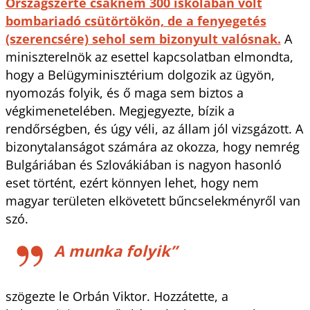
Országszerte csaknem 300 iskolában volt
bombariadó csütörtökön, de a fenyegetés
(szerencsére) sehol sem bizonyult valósnak.
A
miniszterelnök az esettel kapcsolatban elmondta,
hogy a Belügyminisztérium dolgozik az ügyön,
nyomozás folyik, és ő maga sem biztos a
végkimenetelében. Megjegyezte, bízik a
rendőrségben, és úgy véli, az állam jól vizsgázott. A
bizonytalanságot számára az okozza, hogy nemrég
Bulgáriában és Szlovákiában is nagyon hasonló
eset történt, ezért könnyen lehet, hogy nem
magyar területen elkövetett bűncselekményről van
szó.
A munka folyik”
szögezte le Orbán Viktor. Hozzátette, a