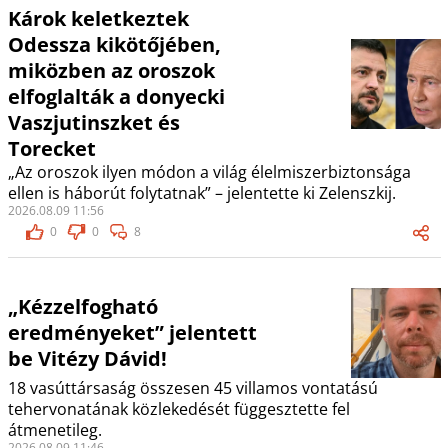
Károk keletkeztek
Odessza kikötőjében,
miközben az oroszok
elfoglalták a donyecki
Vaszjutinszket és
Torecket
„Az oroszok ilyen módon a világ élelmiszerbiztonsága
ellen is háborút folytatnak” – jelentette ki Zelenszkij.
2026.08.09 11:56
0
0
8
„Kézzelfogható
eredményeket” jelentett
be Vitézy Dávid!
18 vasúttársaság összesen 45 villamos vontatású
tehervonatának közlekedését függesztette fel
átmenetileg.
2026.08.09 11:46