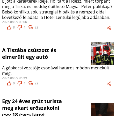
Eljött a karakterek ideje. Hol tart a Fidesz, miért torpant
meg a Tisza, és meddig építhető Magyar Péter politikája?
Belső konfliktusok, stratégiai hibák és a nemzeti oldal
következő feladatai a Hotel Lentulai legújabb adásában.
2026.08.09 09:06
8
1
22
A Tiszába csúszott és
elmerült egy autó
A gépkocsi vezetője csodával határos módon menekült
meg.
2026.08.09 08:59
0
1
22
Egy 24 éves grúz turista
meg akart erőszakolni
egy 18 éves lányt