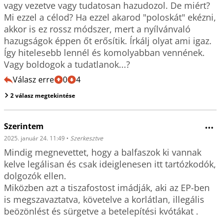
vagy vezetve vagy tudatosan hazudozol. De miért? 
Mi ezzel a célod? Ha ezzel akarod "poloskát" ekézni, 
akkor is ez rossz módszer, mert a nyílvánvaló 
hazugságok éppen őt erősítik. Írkálj olyat ami igaz. 
Így hitelesebb lennél és komolyabban vennének. 
Vagy boldogok a tudatlanok...?
Válasz erre
0
4
2 válasz megtekintése
Szerintem
•••
2025. január 24. 11:49
•
Szerkesztve
Mindig megnevettet, hogy a balfaszok ki vannak 
kelve legálisan és csak ideiglenesen itt tartózkodók, 
dolgozók ellen.

Miközben azt a tiszafostost imádják, aki az EP-ben 
is megszavaztatva, követelve a korlátlan, illegális 
beözönlést és sürgetve a betelepítési kvótákat .