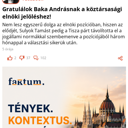
Gratulálok Baka Andrásnak a köztársasági
elnöki jelöléshez!
Nem lesz egyszerű dolga az elnöki pozícióban, hiszen az
elődjét, Sulyok Tamást pedig a Tisza párt távolította el a
jogállami normákkal szembemenve a pozíciójából három
hónappal a választási sikerük után.
5 órája
2
37
102