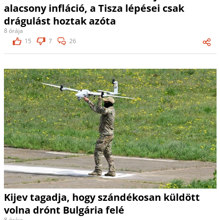
alacsony infláció, a Tisza lépései csak
drágulást hoztak azóta
8 órája
15
7
26
Kijev tagadja, hogy szándékosan küldött
volna drónt Bulgária felé
8 órája