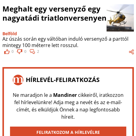
Meghalt egy versenyző egy
nagyatádi triatlonversenyen
Belföld
Az úszás során egy váltóban induló versenyző a parttól
mintegy 100 méterre lett rosszul.
0
0
2
HÍRLEVÉL-FELIRATKOZÁS
Ne maradjon le a
Mandiner
cikkeiről, iratkozzon
fel hírlevelünkre! Adja meg a nevét és az e-mail-
címét, és elküldjük Önnek a nap legfontosabb
híreit.
FELIRATKOZOM A HÍRLEVÉLRE