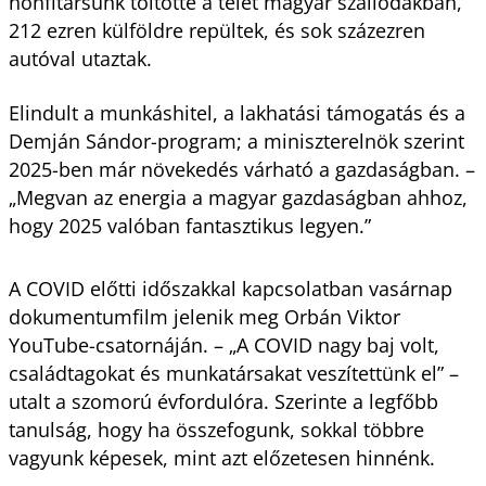
honfitársunk töltötte a telet magyar szállodákban,
212 ezren külföldre repültek, és sok százezren
autóval utaztak.
Elindult a munkáshitel, a lakhatási támogatás és a
Demján Sándor-program; a miniszterelnök szerint
2025-ben már növekedés várható a gazdaságban. –
„Megvan az energia a magyar gazdaságban ahhoz,
hogy 2025 valóban fantasztikus legyen.”
A COVID előtti időszakkal kapcsolatban vasárnap
dokumentumfilm jelenik meg Orbán Viktor
YouTube-csatornáján. – „A COVID nagy baj volt,
családtagokat és munkatársakat veszítettünk el” –
utalt a szomorú évfordulóra. Szerinte a legfőbb
tanulság, hogy ha összefogunk, sokkal többre
vagyunk képesek, mint azt előzetesen hinnénk.