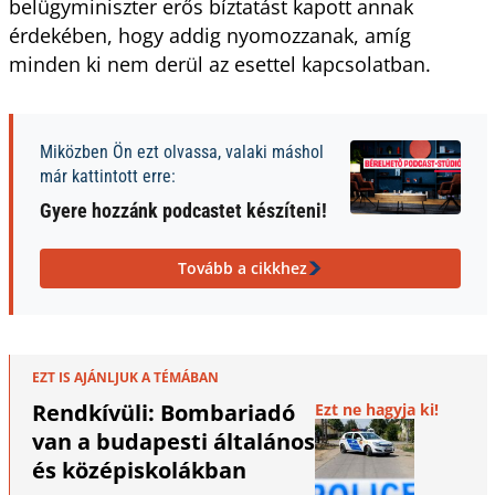
belügyminiszter erős bíztatást kapott annak
érdekében, hogy addig nyomozzanak, amíg
minden ki nem derül az esettel kapcsolatban.
Miközben Ön ezt olvassa, valaki máshol
már kattintott erre:
Gyere hozzánk podcastet készíteni!
Tovább a cikkhez
EZT IS AJÁNLJUK A TÉMÁBAN
Rendkívüli: Bombariadó
Ezt ne hagyja ki!
van a budapesti általános
és középiskolákban