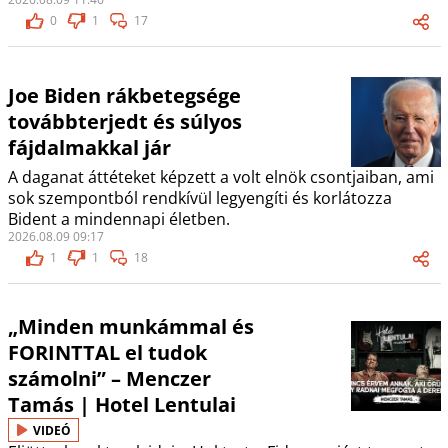
0
1
17
Joe Biden rákbetegsége
továbbterjedt és súlyos
fájdalmakkal jár
A daganat áttéteket képzett a volt elnök csontjaiban, ami
sok szempontból rendkívül legyengíti és korlátozza
Bident a mindennapi életben.
2026.08.09 09:17
1
1
18
„Minden munkámmal és
FORINTTAL el tudok
számolni” – Menczer
Tamás | Hotel Lentulai
VIDEÓ