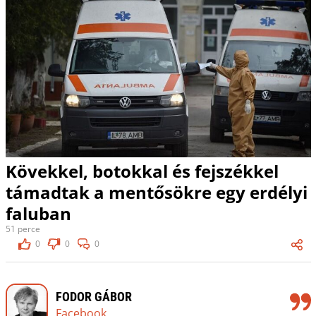
Kövekkel, botokkal és fejszékkel
támadtak a mentősökre egy erdélyi
faluban
51 perce
0
0
0
FODOR GÁBOR
Facebook