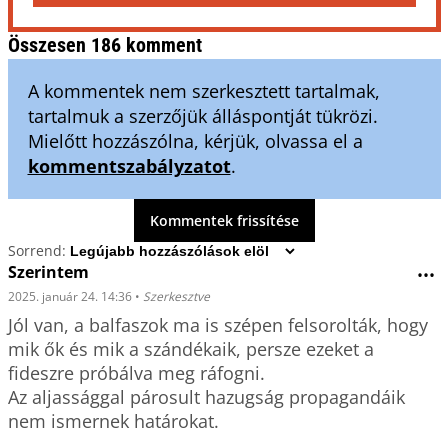
Összesen 186 komment
A kommentek nem szerkesztett tartalmak,
tartalmuk a szerzőjük álláspontját tükrözi.
Mielőtt hozzászólna, kérjük, olvassa el a
kommentszabályzatot
.
Kommentek frissítése
Sorrend:
Szerintem
•••
2025. január 24. 14:36
•
Szerkesztve
Jól van, a balfaszok ma is szépen felsorolták, hogy 
mik ők és mik a szándékaik, persze ezeket a 
fideszre próbálva meg ráfogni.

Az aljassággal párosult hazugság propagandáik 
nem ismernek határokat.
