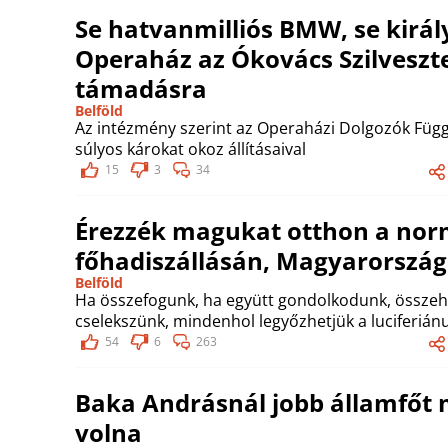
Se hatvanmilliós BMW, se királyi
Operaház az Ókovács Szilveszte
támadásra
Belföld
Az intézmény szerint az Operaházi Dolgozók Függ
súlyos károkat okoz állításaival
15
3
34
Érezzék magukat otthon a norm
főhadiszállásán, Magyarország
Belföld
Ha összefogunk, ha együtt gondolkodunk, össze
cselekszünk, mindenhol legyőzhetjük a luciferián
54
6
263
Baka Andrásnál jobb államfőt 
volna