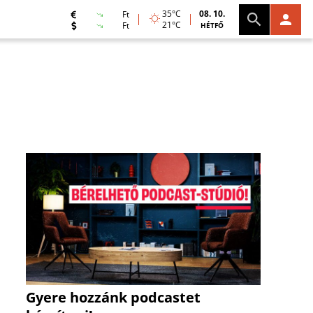
35°C
08. 10.
Ft
21°C
Ft
HÉTFŐ
Gyere hozzánk podcastet