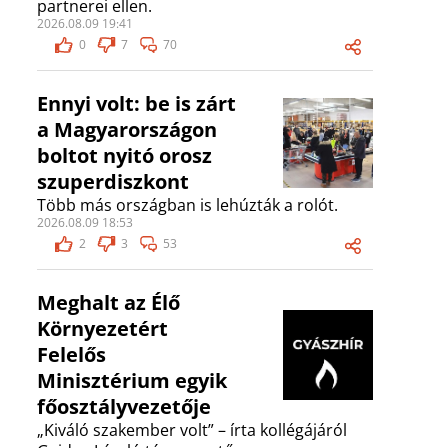
partnerei ellen.
2026.08.09 19:41
0
7
70
Ennyi volt: be is zárt
a Magyarországon
boltot nyitó orosz
szuperdiszkont
Több más országban is lehúzták a rolót.
2026.08.09 18:53
2
3
53
Meghalt az Élő
Környezetért
Felelős
Minisztérium egyik
főosztályvezetője
„Kiváló szakember volt” – írta kollégájáról