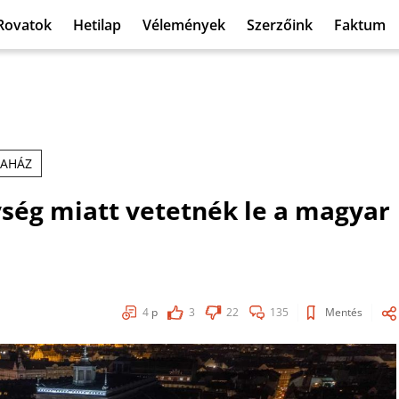
Rovatok
Hetilap
Vélemények
Szerzőink
Faktum
RAHÁZ
nység miatt vetetnék le a magyar
4
p
3
22
135
Mentés