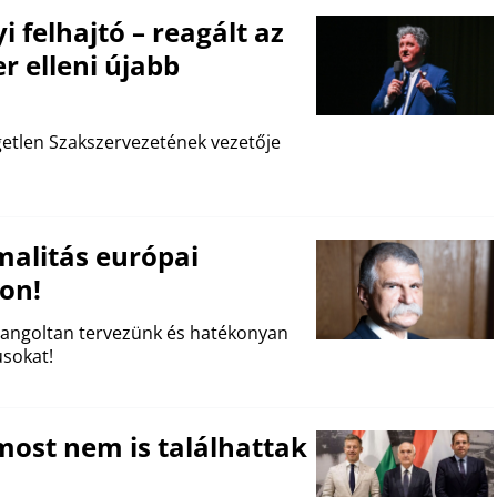
 felhajtó – reagált az
r elleni újabb
etlen Szakszervezetének vezetője
alitás európai
on!
hangoltan tervezünk és hatékonyan
usokat!
most nem is találhattak