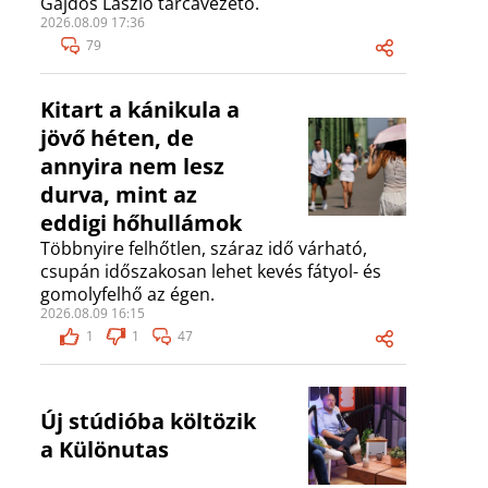
Gajdos László tárcavezető.
2026.08.09 17:36
79
Kitart a kánikula a
jövő héten, de
annyira nem lesz
durva, mint az
eddigi hőhullámok
Többnyire felhőtlen, száraz idő várható,
csupán időszakosan lehet kevés fátyol- és
gomolyfelhő az égen.
2026.08.09 16:15
1
1
47
Új stúdióba költözik
a Különutas