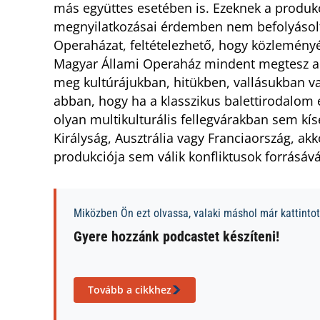
más együttes esetében is. Ezeknek a produkc
megnyilatkozásai érdemben nem befolyásolt
Operaházat, feltételezhető, hogy közlemény
Magyar Állami Operaház mindent megtesz an
meg kultúrájukban, hitükben, vallásukban va
abban, hogy ha a klasszikus balettirodalo
olyan multikulturális fellegvárakban sem kís
Királyság, Ausztrália vagy Franciaország, a
produkciója sem válik konfliktusok forrásává
Miközben Ön ezt olvassa, valaki máshol már kattintott
Gyere hozzánk podcastet készíteni!
Tovább a cikkhez