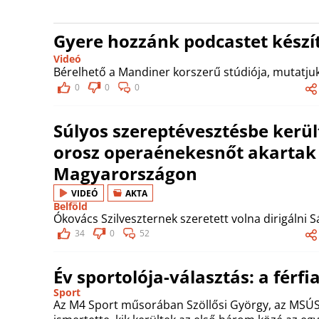
Gyere hozzánk podcastet készít
Videó
Bérelhető a Mandiner korszerű stúdiója, mutatjuk
0
0
0
Súlyos szereptévesztésbe kerül
orosz operaénekesnőt akartak 
Magyarországon
VIDEÓ
AKTA
Belföld
Ókovács Szilveszternek szeretett volna dirigálni S
34
0
52
Év sportolója-választás: a férfi
Sport
Az M4 Sport műsorában Szöllősi György, az MSÚSZ