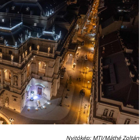
Nyitókép: MTI/Máthé Zoltán