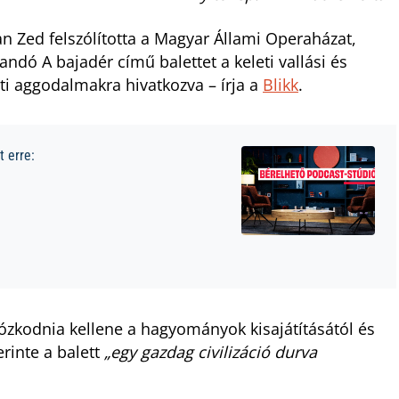
an Zed felszólította a Magyar Állami Operaházat,
ndó A bajadér című balettet a keleti vallási és
ti aggodalmakra hivatkozva – írja a
Blikk
.
 erre:
ózkodnia kellene a hagyományok kisajátításától és
rinte a balett
„egy gazdag civilizáció durva