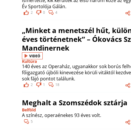
ismertette, kik kerültek az első három közé az eg
Év Sportolója Gálán.
2
0
4
„Minket a menetszél hűt, külö
éves történetnek” – Ókovács Sz
Mandinernek
VIDEÓ
Kultúra
140 éves az Operaház, ugyanakkor sok borús felhő
főigazgató újbóli kinevezése körüli vitáktól kezdv
sok fájó pontot találunk.
2
1
18
Meghalt a Szomszédok sztárja
Belföld
A színész, operaénekes 93 éves volt.
5