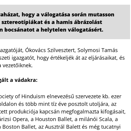
raházat, hogy a válogatása során mutasson
i sztereotípiákat és a hamis ábrázolást
n bocsánatot a helytelen válogatásért.
gazgatóját, Ókovács Szilvesztert, Solymosi Tamás
ti igazgatót, hogy értékeljék át az eljárásaikat, és
a vezetőiknek.
ált a vádakra:
Society of Hinduism elnevezésű szervezete kb. ezer
dalon és több mint tíz éve posztolt utoljára, az
ett produkciója kapcsán megfogalmazta kifogásait,
árizsi Opera, a Houston Ballet, a milánói Scala, a
Boston Ballet, az Ausztrál Balett és még tucatnyi