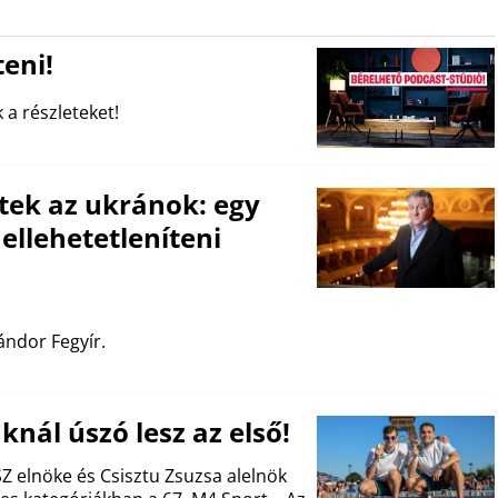
eni!
 a részleteket!
tek az ukránok: egy
ellehetetleníteni
ándor Fegyír.
aknál úszó lesz az első!
 elnöke és Csisztu Zsuzsa alelnök