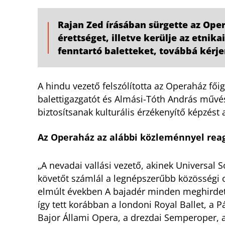
Rajan Zed írásában sürgette az Ope
érettséget, illetve kerülje az etnika
fenntartó baletteket, továbbá kérje
A hindu vezető felszólította az Operaház fői
balettigazgatót és Almási-Tóth András művésze
biztosítsanak kulturális érzékenyítő képzést 
Az Operaház az alábbi közleménnyel reag
„A nevadai vallási vezető, akinek Universal 
követőt számlál a legnépszerűbb közösségi ol
elmúlt években A bajadér minden meghirdet
így tett korábban a londoni Royal Ballet, a P
Bajor Állami Opera, a drezdai Semperoper, a 