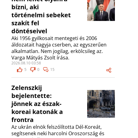
bízni, aki
történelmi sebeket
szakít fel
döntéseivel
Aki 1956 gyilkosait mentegeti és 2006
áldozatait hagyja cserben, az egyszerűen
alkalmatlan. Nem jogilag, erkölcsileg az.
Varga Mátyás Zsolt írása.
2026.08.10 03:58
5
0
15
Zelenszkij
bejelentette:
jönnek az észak-
koreai katonák a
frontra
Az ukrán elnök felszólította Dél-Koreát,
segítsenek neki harcolni Oroszország és