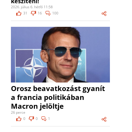
készíteni!
2026. július 6. hétfő 11:58
31
16
100
Orosz beavatkozást gyanít
a francia politikában
Macron jelöltje
26 perce
0
0
1