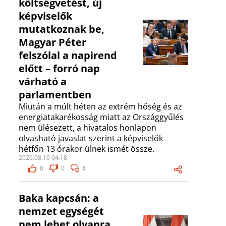
költségvetést, új
képviselők
mutatkoznak be,
Magyar Péter
felszólal a napirend
előtt – forró nap
várható a
parlamentben
Miután a múlt héten az extrém hőség és az
energiatakarékosság miatt az Országgyűlés
nem ülésezett, a hivatalos honlapon
olvasható javaslat szerint a képviselők
hétfőn 13 órakor ülnek ismét össze.
2026.08.10 04:18
0
0
4
Baka kapcsán: a
nemzet egységét
nem lehet olyanra