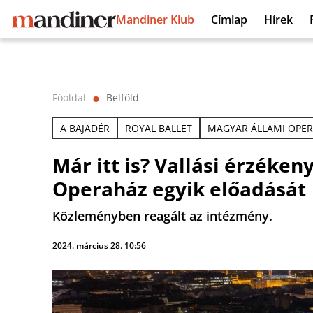
Mandiner Klub
Címlap
Hírek
Főoldal
Belföld
⬤
A BAJADÉR
ROYAL BALLET
MAGYAR ÁLLAMI OPE
Már itt is? Vallási érzéke
Operaház egyik előadását
Közleményben reagált az intézmény.
2024. március 28. 10:56