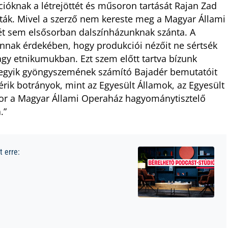
ióknak a létrejöttét és műsoron tartását Rajan Zad
ák. Mivel a szerző nem kereste meg a Magyar Állami
ét sem elsősorban dalszínházunknak szánta. A
nak érdekében, hogy produkciói nézőit ne sértsék
gy etnikumukban. Ezt szem előtt tartva bízunk
m egyik gyöngyszemének számító Bajadér bemutatóit
érik botrányok, mint az Egyesült Államok, az Egyesült
kkor a Magyar Állami Operaház hagyománytisztelő
.”
 erre: