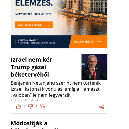
Izrael nem kér
Trump gázai
béketervéből
Benjamin Netanjahu szerint nem történik
izraeli katonai kivonulás, amíg a Hamászt
„valóban” le nem fegyverzik.
2026.08.10 04:24
0
0
1
Módosítják a