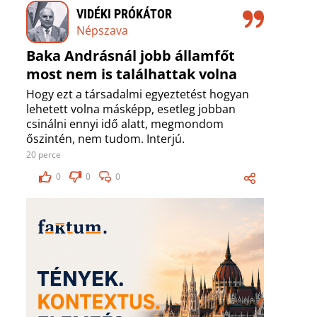
VIDÉKI PRÓKÁTOR
Népszava
Baka Andrásnál jobb államfőt
most nem is találhattak volna
Hogy ezt a társadalmi egyeztetést hogyan
lehetett volna másképp, esetleg jobban
csinálni ennyi idő alatt, megmondom
őszintén, nem tudom. Interjú.
20 perce
0
0
0