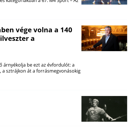
yes kategóriákban a 67. M4 Sport – Az
nben vége volna a 140
ilveszter a
 árnyékolja be ezt az évfordulót: a
e, a sztrájkon át a forrásmegvonásokig