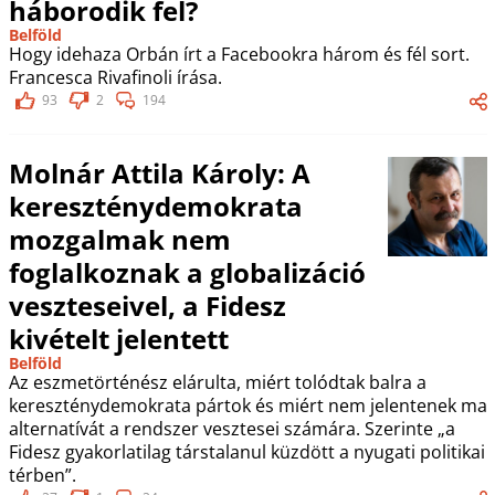
háborodik fel?
Belföld
Hogy idehaza Orbán írt a Facebookra három és fél sort.
Francesca Rivafinoli írása.
93
2
194
Molnár Attila Károly: A
kereszténydemokrata
mozgalmak nem
foglalkoznak a globalizáció
veszteseivel, a Fidesz
kivételt jelentett
Belföld
Az eszmetörténész elárulta, miért tolódtak balra a
kereszténydemokrata pártok és miért nem jelentenek ma
alternatívát a rendszer vesztesei számára. Szerinte „a
Fidesz gyakorlatilag társtalanul küzdött a nyugati politikai
térben”.