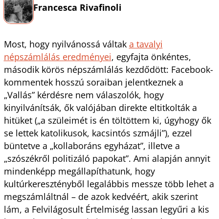
Francesca Rivafinoli
Most, hogy nyilvánossá váltak
a tavalyi
népszámlálás eredményei
, egyfajta önkéntes,
második körös népszámlálás kezdődött: Facebook-
kommentek hosszú soraiban jelentkeznek a
„Vallás” kérdésre nem válaszolók, hogy
kinyilvánítsák, ők valójában direkte eltitkolták a
hitüket („a szüleimét is én töltöttem ki, úgyhogy ők
se lettek katolikusok, kacsintós szmájli”), ezzel
büntetve a „kollaboráns egyházat”, illetve a
„szószékről politizáló papokat”. Ami alapján annyit
mindenképp megállapíthatunk, hogy
kultúrkeresztényből legalábbis messze több lehet a
megszámláltnál – de azok kedvéért, akik szerint
lám, a Felvilágosult Értelmiség lassan legyűri a kis