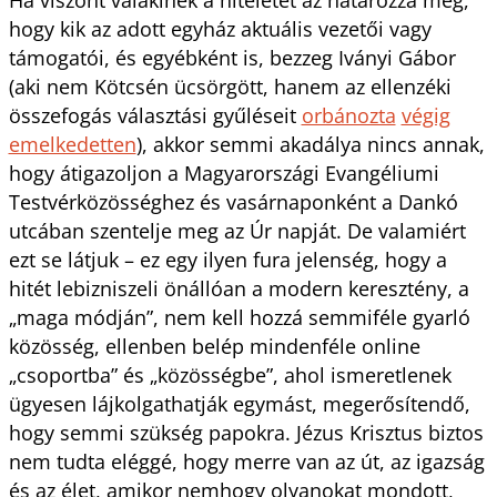
hogy kik az adott egyház aktuális vezetői vagy
támogatói, és egyébként is, bezzeg Iványi Gábor
(aki nem Kötcsén ücsörgött, hanem az ellenzéki
összefogás választási gyűléseit
orbánozta
végig
emelkedetten
), akkor semmi akadálya nincs annak,
hogy átigazoljon a Magyarországi Evangéliumi
Testvérközösséghez és vasárnaponként a Dankó
utcában szentelje meg az Úr napját. De valamiért
ezt se látjuk – ez egy ilyen fura jelenség, hogy a
hitét lebizniszeli önállóan a modern keresztény, a
„maga módján”, nem kell hozzá semmiféle gyarló
közösség, ellenben belép mindenféle online
„csoportba” és „közösségbe”, ahol ismeretlenek
ügyesen lájkolgathatják egymást, megerősítendő,
hogy semmi szükség papokra. Jézus Krisztus biztos
nem tudta eléggé, hogy merre van az út, az igazság
és az élet, amikor nemhogy olyanokat mondott,