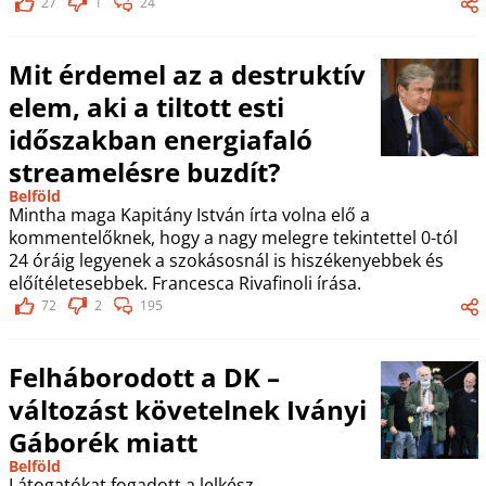
27
1
24
Mit érdemel az a destruktív
elem, aki a tiltott esti
időszakban energiafaló
streamelésre buzdít?
Belföld
Mintha maga Kapitány István írta volna elő a
kommentelőknek, hogy a nagy melegre tekintettel 0-tól
24 óráig legyenek a szokásosnál is hiszékenyebbek és
előítéletesebbek. Francesca Rivafinoli írása.
72
2
195
Felháborodott a DK –
változást követelnek Iványi
Gáborék miatt
Belföld
Látogatókat fogadott a lelkész.