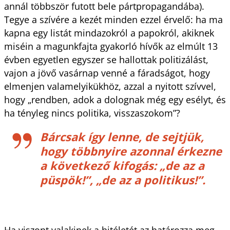
annál többször futott bele pártpropagandába).
Tegye a szívére a kezét minden ezzel érvelő: ha ma
kapna egy listát mindazokról a papokról, akiknek
miséin a magunkfajta gyakorló hívők az elmúlt 13
évben egyetlen egyszer se hallottak politizálást,
vajon a jövő vasárnap venné a fáradságot, hogy
elmenjen valamelyikükhöz, azzal a nyitott szívvel,
hogy „rendben, adok a dolognak még egy esélyt, és
ha tényleg nincs politika, visszaszokom”?
Bárcsak így lenne, de sejtjük,
hogy többnyire azonnal érkezne
a következő kifogás: „de az a
püspök!”, „de az a politikus!”.
Ha viszont valakinek a hitéletét az határozza meg,