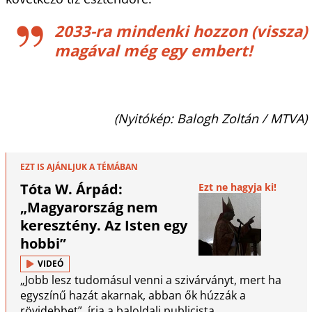
2033-ra mindenki hozzon (vissza)
magával még egy embert!
(Nyitókép: Balogh Zoltán / MTVA)
EZT IS AJÁNLJUK A TÉMÁBAN
Tóta W. Árpád:
Ezt ne hagyja ki!
„Magyarország nem
keresztény. Az Isten egy
hobbi”
VIDEÓ
„Jobb lesz tudomásul venni a szivárványt, mert ha
egyszínű hazát akarnak, abban ők húzzák a
rövidebbet”, írja a baloldali publicista.