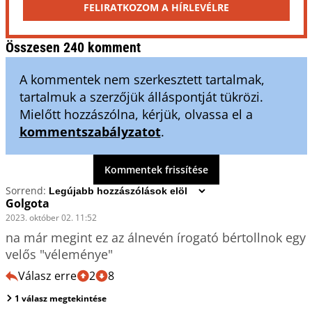
FELIRATKOZOM A HÍRLEVÉLRE
Összesen 240 komment
A kommentek nem szerkesztett tartalmak,
tartalmuk a szerzőjük álláspontját tükrözi.
Mielőtt hozzászólna, kérjük, olvassa el a
kommentszabályzatot
.
Kommentek frissítése
Sorrend:
Golgota
2023. október 02. 11:52
na már megint ez az álnevén írogató bértollnok egy 
velős "véleménye"
Válasz erre
2
8
1 válasz megtekintése