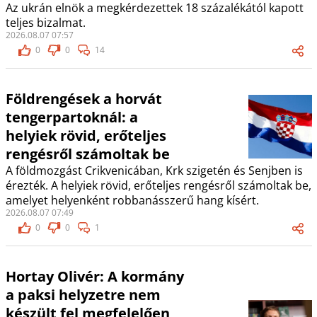
Az ukrán elnök a megkérdezettek 18 százalékától kapott
teljes bizalmat.
2026.08.07 07:57
0
0
14
Földrengések a horvát
tengerpartoknál: a
helyiek rövid, erőteljes
rengésről számoltak be
A földmozgást Crikvenicában, Krk szigetén és Senjben is
érezték. A helyiek rövid, erőteljes rengésről számoltak be,
amelyet helyenként robbanásszerű hang kísért.
2026.08.07 07:49
0
0
1
Hortay Olivér: A kormány
a paksi helyzetre nem
készült fel megfelelően,