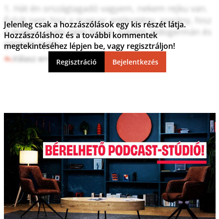
1. Hát én országtagadó vagyem, nekem rejku van. 
Éshát nem hisz a magyar antikretény, pogány, hisz 
Jelenleg csak a hozzászólások egy kis részét látja.
a magyar nyelv nem fingár, hanem indogermán és 
Hozzászóláshoz és a további kommentek
germán nyelv.
megtekintéséhez lépjen be, vagy regisztráljon!
Válasz erre
0
8
Regisztráció
Bejelentkezés