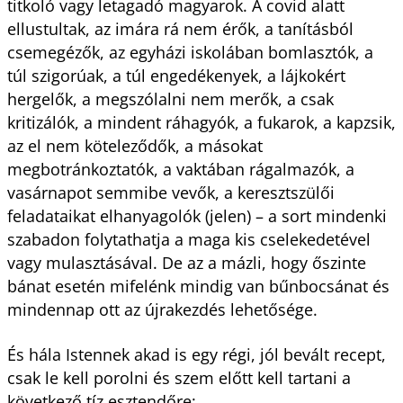
titkoló vagy letagadó magyarok. A covid alatt
ellustultak, az imára rá nem érők, a tanításból
csemegézők, az egyházi iskolában bomlasztók, a
túl szigorúak, a túl engedékenyek, a lájkokért
hergelők, a megszólalni nem merők, a csak
kritizálók, a mindent ráhagyók, a fukarok, a kapzsik,
az el nem köteleződők, a másokat
megbotránkoztatók, a vaktában rágalmazók, a
vasárnapot semmibe vevők, a keresztszülői
feladataikat elhanyagolók (jelen) – a sort mindenki
szabadon folytathatja a maga kis cselekedetével
vagy mulasztásával. De az a mázli, hogy őszinte
bánat esetén mifelénk mindig van bűnbocsánat és
mindennap ott az újrakezdés lehetősége.
És hála Istennek akad is egy régi, jól bevált recept,
csak le kell porolni és szem előtt kell tartani a
következő tíz esztendőre: