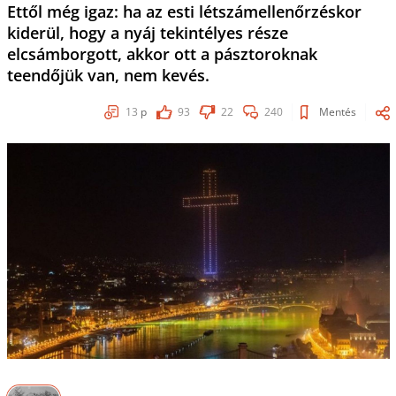
Ettől még igaz: ha az esti létszámellenőrzéskor
kiderül, hogy a nyáj tekintélyes része
elcsámborgott, akkor ott a pásztoroknak
teendőjük van, nem kevés.
13
p
93
22
240
Mentés