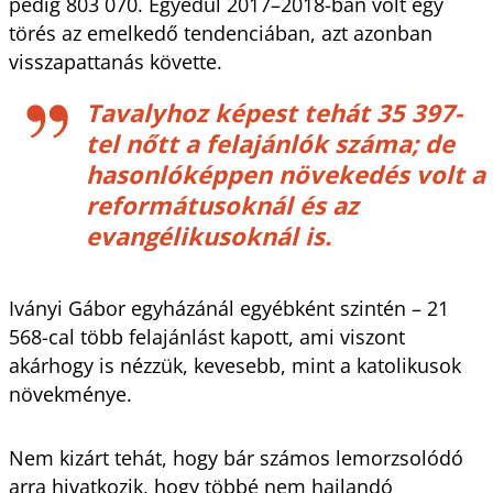
pedig 803 070. Egyedül 2017–2018-ban volt egy
törés az emelkedő tendenciában, azt azonban
visszapattanás követte.
Tavalyhoz képest tehát 35 397-
tel nőtt a felajánlók száma; de
hasonlóképpen növekedés volt a
reformátusoknál és az
evangélikusoknál is.
Iványi Gábor egyházánál egyébként szintén – 21
568-cal több felajánlást kapott, ami viszont
akárhogy is nézzük, kevesebb, mint a katolikusok
növekménye.
Nem kizárt tehát, hogy bár számos lemorzsolódó
arra hivatkozik, hogy többé nem hajlandó