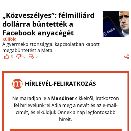
„Közveszélyes”: félmilliárd
dollárra büntették a
Facebook anyacégét
Külföld
A gyermekbiztonsággal kapcsolatban kapott
megabüntetést a Meta.
0
0
5
HÍRLEVÉL-FELIRATKOZÁS
Ne maradjon le a
Mandiner
cikkeiről, iratkozzon
fel hírlevelünkre! Adja meg a nevét és az e-mail-
címét, és elküldjük Önnek a nap legfontosabb
híreit.