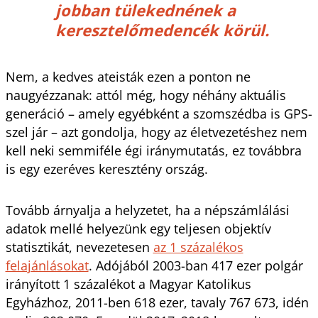
jobban tülekednének a
keresztelőmedencék körül.
Nem, a kedves ateisták ezen a ponton ne
naugyézzanak: attól még, hogy néhány aktuális
generáció – amely egyébként a szomszédba is GPS-
szel jár – azt gondolja, hogy az életvezetéshez nem
kell neki semmiféle égi iránymutatás, ez továbbra
is egy ezeréves keresztény ország.
Tovább árnyalja a helyzetet, ha a népszámlálási
adatok mellé helyezünk egy teljesen objektív
statisztikát, nevezetesen
az 1 százalékos
felajánlásokat
. Adójából 2003-ban 417 ezer polgár
irányított 1 százalékot a Magyar Katolikus
Egyházhoz, 2011-ben 618 ezer, tavaly 767 673, idén