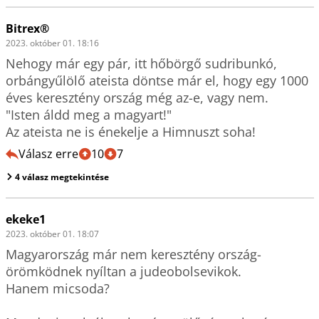
Bitrex®
2023. október 01. 18:16
Nehogy már egy pár, itt hőbörgő sudribunkó, 
orbángyűlölő ateista döntse már el, hogy egy 1000 
éves keresztény ország még az-e, vagy nem.

"Isten áldd meg a magyart!"

Az ateista ne is énekelje a Himnuszt soha!
Válasz erre
10
7
4 válasz megtekintése
ekeke1
2023. október 01. 18:07
Magyarország már nem keresztény ország-
örömködnek nyíltan a judeobolsevikok.

Hanem micsoda?
