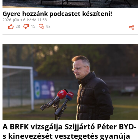
Gyere hozzánk podcastet készíteni!
2026. július 6. hétfő 11:58
28
15
93
A BRFK vizsgálja Szijjártó Péter BYD-
s kinevezését vesztegetés gyanúja