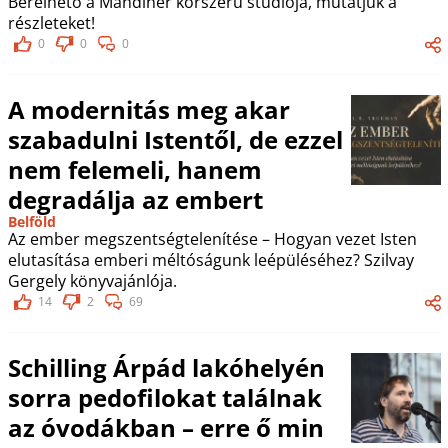
Bérelhető a Mandiner korszerű stúdiója, mutatjuk a
részleteket!
0
0
0
A modernitás meg akar
szabadulni Istentől, de ezzel
nem felemeli, hanem
degradálja az embert
Belföld
Az ember megszentségtelenítése – Hogyan vezet Isten
elutasítása emberi méltóságunk leépüléséhez? Szilvay
Gergely könyvajánlója.
14
2
69
Schilling Árpád lakóhelyén
sorra pedofilokat találnak
az óvodákban – erre ő min