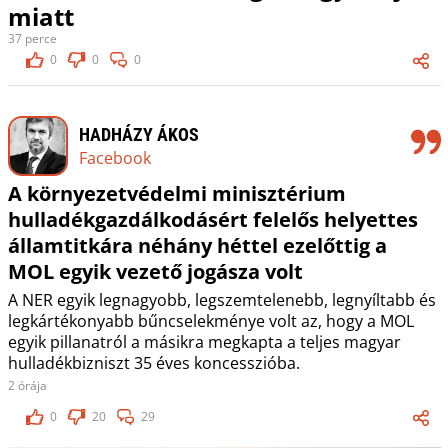
miatt
37 perce
0
0
0
HADHÁZY ÁKOS
Facebook
A környezetvédelmi minisztérium
hulladékgazdálkodásért felelős helyettes
államtitkára néhány héttel ezelőttig a
MOL egyik vezető jogásza volt
A NER egyik legnagyobb, legszemtelenebb, legnyíltabb és
legkártékonyabb bűncselekménye volt az, hogy a MOL
egyik pillanatról a másikra megkapta a teljes magyar
hulladékbizniszt 35 éves koncesszióba.
2 órája
0
20
29