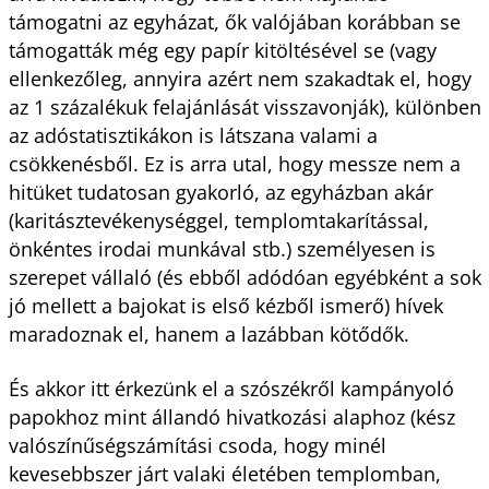
támogatni az egyházat, ők valójában korábban se
támogatták még egy papír kitöltésével se (vagy
ellenkezőleg, annyira azért nem szakadtak el, hogy
az 1 százalékuk felajánlását visszavonják), különben
az adóstatisztikákon is látszana valami a
csökkenésből. Ez is arra utal, hogy messze nem a
hitüket tudatosan gyakorló, az egyházban akár
(karitásztevékenységgel, templomtakarítással,
önkéntes irodai munkával stb.) személyesen is
szerepet vállaló (és ebből adódóan egyébként a sok
jó mellett a bajokat is első kézből ismerő) hívek
maradoznak el, hanem a lazábban kötődők.
És akkor itt érkezünk el a szószékről kampányoló
papokhoz mint állandó hivatkozási alaphoz (kész
valószínűségszámítási csoda, hogy minél
kevesebbszer járt valaki életében templomban,