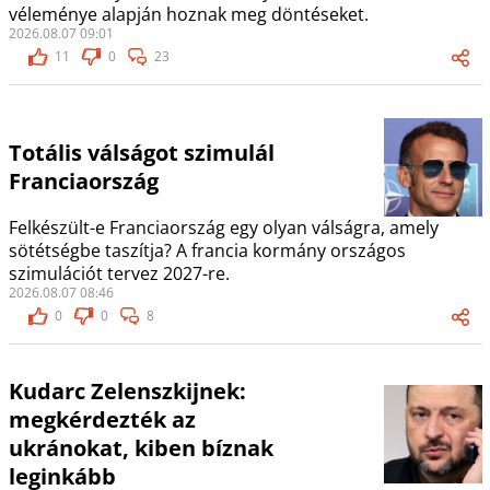
véleménye alapján hoznak meg döntéseket.
2026.08.07 09:01
11
0
23
Totális válságot szimulál
Franciaország
Felkészült-e Franciaország egy olyan válságra, amely
sötétségbe taszítja? A francia kormány országos
szimulációt tervez 2027-re.
2026.08.07 08:46
0
0
8
Kudarc Zelenszkijnek:
megkérdezték az
ukránokat, kiben bíznak
leginkább