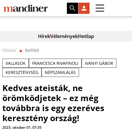
Hírek
Vélemények
Hetilap
Főoldal
Belföld
⬤
VALLÁSOK
FRANCESCA RIVAFINOLI
IVÁNYI GÁBOR
KERESZTÉNYSÉG
NÉPSZÁMLÁLÁS
Kedves ateisták, ne
örömködjetek – ez még
továbbra is egy ezeréves
keresztény ország!
2023. október 01. 07:35