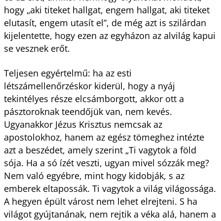
hogy „aki titeket hallgat, engem hallgat, aki titeket
elutasít, engem utasít el”, de még azt is szilárdan
kijelentette, hogy ezen az egyházon az alvilág kapui
se vesznek erőt.
Teljesen egyértelmű: ha az esti
létszámellenőrzéskor kiderül, hogy a nyáj
tekintélyes része elcsámborgott, akkor ott a
pásztoroknak teendőjük van, nem kevés.
Ugyanakkor Jézus Krisztus nemcsak az
apostolokhoz, hanem az egész tömeghez intézte
azt a beszédet, amely szerint „Ti vagytok a föld
sója. Ha a só ízét veszti, ugyan mivel sózzák meg?
Nem való egyébre, mint hogy kidobják, s az
emberek eltapossák. Ti vagytok a világ világossága.
A hegyen épült várost nem lehet elrejteni. S ha
világot gyújtanának, nem rejtik a véka alá, hanem a