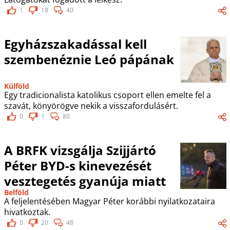
1
18
40
Egyházszakadással kell
szembenéznie Leó pápának
Külföld
Egy tradicionalista katolikus csoport ellen emelte fel a
szavát, könyörögve nekik a visszafordulásért.
0
1
80
A BRFK vizsgálja Szijjártó
Péter BYD-s kinevezését
vesztegetés gyanúja miatt
Belföld
A feljelentésében Magyar Péter korábbi nyilatkozataira
hivatkoztak.
0
20
48