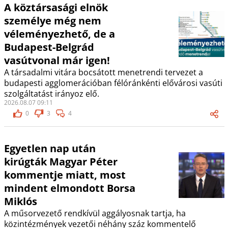
A köztársasági elnök
személye még nem
véleményezhető, de a
Budapest-Belgrád
vasútvonal már igen!
A társadalmi vitára bocsátott menetrendi tervezet a
budapesti agglomerációban félóránkénti elővárosi vasúti
szolgáltatást irányoz elő.
2026.08.07 09:11
0
3
4
Egyetlen nap után
kirúgták Magyar Péter
kommentje miatt, most
mindent elmondott Borsa
Miklós
A műsorvezető rendkívül aggályosnak tartja, ha
közintézmények vezetői néhány száz kommentelő