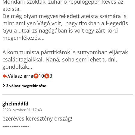
Mondani szokták, zuhanó repülőgépen kevés az 
ateista.

De még olyan megveszekedett ateista számára is 
mint amilyen Vágó volt,  nagy titokban a Hegedűs 
Gyula utcai zsinagógában is volt egy zárt körű 
megemlékezés...

A kommunista párttitkárok is suttyomban eljártak 
családtagjaikkal. Naná, soha sem lehet tudni, 
gondolták...
Válasz erre
10
3
3 válasz megtekintése
ghelmddfd
2023. október 01. 17:43
ezeréves keresztény ország!

---------------
