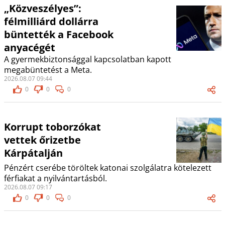
„Közveszélyes”:
félmilliárd dollárra
büntették a Facebook
anyacégét
A gyermekbiztonsággal kapcsolatban kapott
megabüntetést a Meta.
2026.08.07 09:44
0
0
0
Korrupt toborzókat
vettek őrizetbe
Kárpátalján
Pénzért cserébe töröltek katonai szolgálatra kötelezett
férfiakat a nyilvántartásból.
2026.08.07 09:17
0
0
0