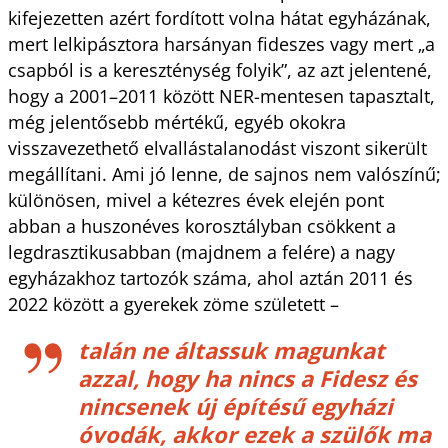
kifejezetten azért fordított volna hátat egyházának,
mert lelkipásztora harsányan fideszes vagy mert „a
csapból is a kereszténység folyik”, az azt jelentené,
hogy a 2001–2011 között NER-mentesen tapasztalt,
még jelentősebb mértékű, egyéb okokra
visszavezethető elvallástalanodást viszont sikerült
megállítani. Ami jó lenne, de sajnos nem valószínű;
különösen, mivel a kétezres évek elején pont
abban a huszonéves korosztályban csökkent a
legdrasztikusabban (majdnem a felére) a nagy
egyházakhoz tartozók száma, ahol aztán 2011 és
2022 között a gyerekek zöme született –
talán ne áltassuk magunkat
azzal, hogy ha nincs a Fidesz és
nincsenek új építésű egyházi
óvodák, akkor ezek a szülők ma