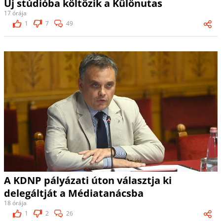
Új stúdióba költözik a Különutas
17 órája
1
7
49
A KDNP pályázati úton választja ki
delegáltját a Médiatanácsba
18 órája
1
2
26