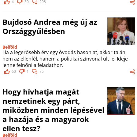
4
30
298
Bujdosó Andrea még új az
Országgyűlésben
Belföld
Ha a legerősebb érv egy óvodás hasonlat, akkor talán
nem az ellenfél, hanem a politikai színvonal ült le. Ideje
lenne felnőni a feladathoz.
60
1
75
Hogy hívhatja magát
nemzetinek egy párt,
miközben minden lépésével
a hazája és a magyarok
ellen tesz?
Belföld