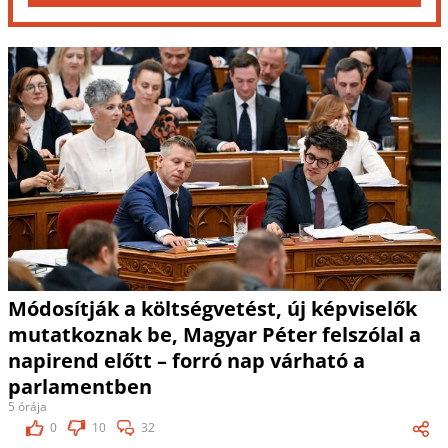
Módosítják a költségvetést, új képviselők
mutatkoznak be, Magyar Péter felszólal a
napirend előtt – forró nap várható a
parlamentben
5 órája
0
10
32