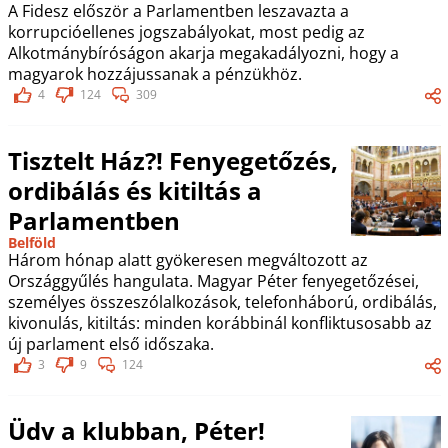
A Fidesz először a Parlamentben leszavazta a
korrupcióellenes jogszabályokat, most pedig az
Alkotmánybíróságon akarja megakadályozni, hogy a
magyarok hozzájussanak a pénzükhöz.
4
124
309
Tisztelt Ház?! Fenyegetőzés,
ordibálás és kitiltás a
Parlamentben
Belföld
Három hónap alatt gyökeresen megváltozott az
Országgyűlés hangulata. Magyar Péter fenyegetőzései,
személyes összeszólalkozások, telefonháború, ordibálás,
kivonulás, kitiltás: minden korábbinál konfliktusosabb az
új parlament első időszaka.
3
9
124
Üdv a klubban, Péter!