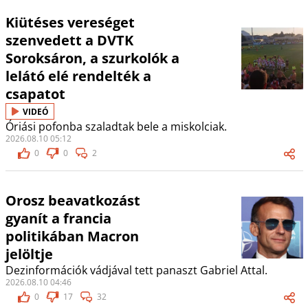
Kiütéses vereséget
szenvedett a DVTK
Soroksáron, a szurkolók a
lelátó elé rendelték a
csapatot
VIDEÓ
Óriási pofonba szaladtak bele a miskolciak.
2026.08.10 05:12
0
0
2
Orosz beavatkozást
gyanít a francia
politikában Macron
jelöltje
Dezinformációk vádjával tett panaszt Gabriel Attal.
2026.08.10 04:46
0
17
32