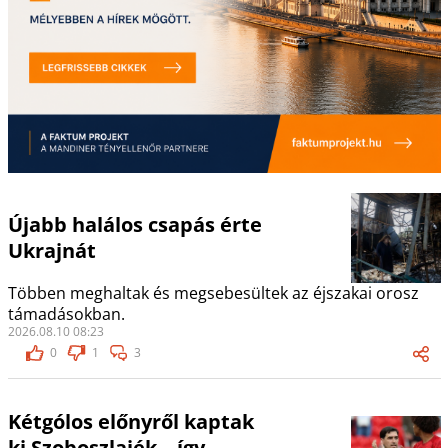
Újabb halálos csapás érte
Ukrajnát
Többen meghaltak és megsebesültek az éjszakai orosz
támadásokban.
2026.08.10 08:23
0
1
3
Kétgólos előnyről kaptak
ki Szoboszlaiék – így