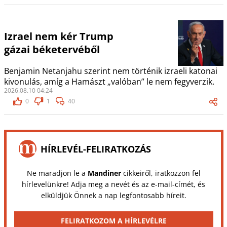
Izrael nem kér Trump
gázai béketervéből
Benjamin Netanjahu szerint nem történik izraeli katonai
kivonulás, amíg a Hamászt „valóban” le nem fegyverzik.
2026.08.10 04:24
0
1
40
HÍRLEVÉL-FELIRATKOZÁS
Ne maradjon le a
Mandiner
cikkeiről, iratkozzon fel
hírlevelünkre! Adja meg a nevét és az e-mail-címét, és
elküldjük Önnek a nap legfontosabb híreit.
FELIRATKOZOM A HÍRLEVÉLRE