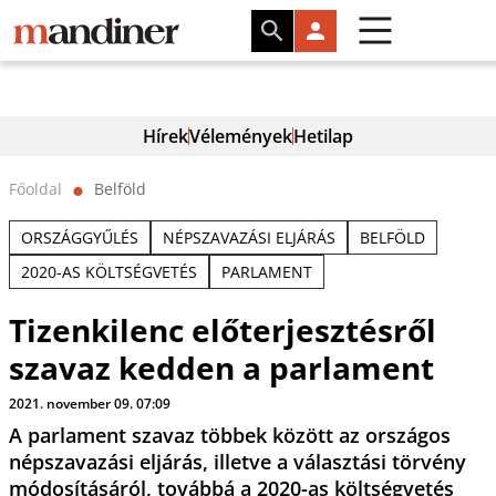
Hírek
Vélemények
Hetilap
Főoldal
Belföld
⬤
ORSZÁGGYŰLÉS
NÉPSZAVAZÁSI ELJÁRÁS
BELFÖLD
2020-AS KÖLTSÉGVETÉS
PARLAMENT
Tizenkilenc előterjesztésről
szavaz kedden a parlament
2021. november 09. 07:09
A parlament szavaz többek között az országos
népszavazási eljárás, illetve a választási törvény
módosításáról, továbbá a 2020-as költségvetés