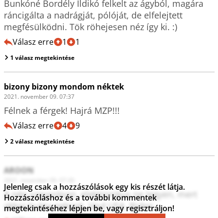
Bunkóné Bordély Ildikó felkelt az ágyból, magára 
ráncigálta a nadrágját, pólóját, de elfelejtett 
megfésülködni. Tök röhejesen néz így ki. :)
Válasz erre
1
1
1 válasz megtekintése
bizony bizony mondom néktek
2021. november 09. 07:37
Félnek a férgek! Hajrá MZP!!! 
Válasz erre
4
9
2 válasz megtekintése
AROON
2021. november 09. 07:30
Jelenleg csak a hozzászólások egy kis részét látja.
A nép szavazáson, elektronikus ne legyen, mert 
Hozzászóláshoz és a további kommentek
akkor bukta nekünk, lásd USA, Biden.
megtekintéséhez lépjen be, vagy regisztráljon!