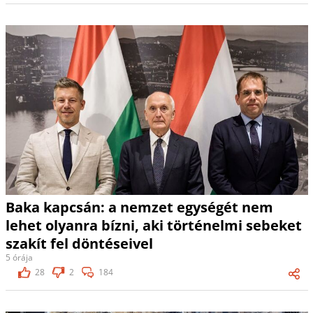
Baka kapcsán: a nemzet egységét nem
lehet olyanra bízni, aki történelmi sebeket
szakít fel döntéseivel
5 órája
28
2
184