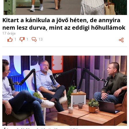
Kitart a kánikula a jövő héten, de annyira
nem lesz durva, mint az eddigi hőhullámok
17 órája
1
1
13