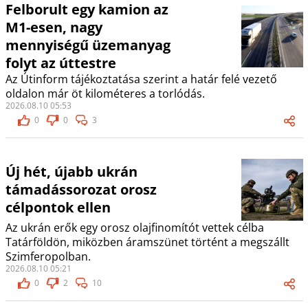
Felborult egy kamion az
M1-esen, nagy
mennyiségű üzemanyag
folyt az úttestre
Az Útinform tájékoztatása szerint a határ felé vezető
oldalon már öt kilométeres a torlódás.
2026.08.10 05:53
0
0
3
Új hét, újabb ukrán
támadássorozat orosz
célpontok ellen
Az ukrán erők egy orosz olajfinomítót vettek célba
Tatárföldön, miközben áramszünet történt a megszállt
Szimferopolban.
2026.08.10 05:21
0
2
10