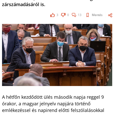
zárszámadásáról is.
3
0
13
Mentés
A hétfőn kezdődött ülés második napja reggel 9
órakor, a magyar jelnyelv napjára történő
emlékezéssel és napirend előtti felszólalásokkal