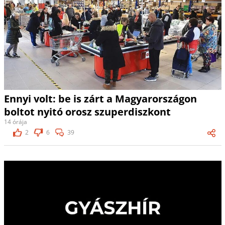
Ennyi volt: be is zárt a Magyarországon
boltot nyitó orosz szuperdiszkont
14 órája
2
6
39