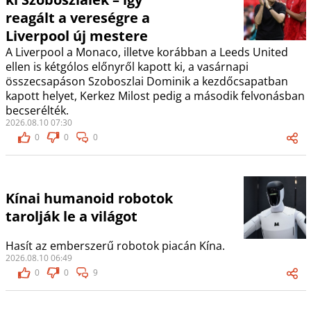
reagált a vereségre a
Liverpool új mestere
A Liverpool a Monaco, illetve korábban a Leeds United
ellen is kétgólos előnyről kapott ki, a vasárnapi
összecsapáson Szoboszlai Dominik a kezdőcsapatban
kapott helyet, Kerkez Milost pedig a második felvonásban
becserélték.
2026.08.10 07:30
0
0
0
Kínai humanoid robotok
tarolják le a világot
Hasít az emberszerű robotok piacán Kína.
2026.08.10 06:49
0
0
9