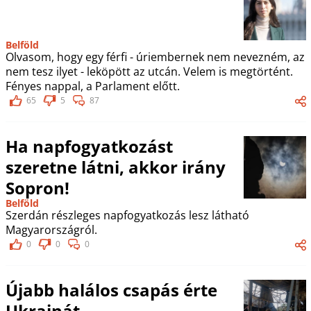
Belföld
Olvasom, hogy egy férfi - úriembernek nem nevezném, az
nem tesz ilyet - leköpött az utcán. Velem is megtörtént.
Fényes nappal, a Parlament előtt.
65
5
87
Ha napfogyatkozást
szeretne látni, akkor irány
Sopron!
Belföld
Szerdán részleges napfogyatkozás lesz látható
Magyarországról.
0
0
0
Újabb halálos csapás érte
Ukrajnát