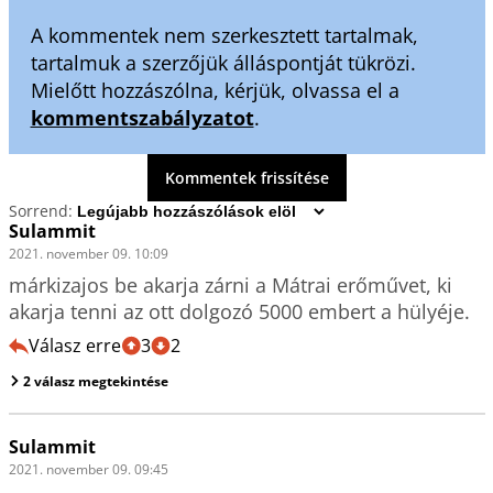
A kommentek nem szerkesztett tartalmak,
tartalmuk a szerzőjük álláspontját tükrözi.
Mielőtt hozzászólna, kérjük, olvassa el a
kommentszabályzatot
.
Kommentek frissítése
Sorrend:
Sulammit
2021. november 09. 10:09
márkizajos be akarja zárni a Mátrai erőművet, ki 
akarja tenni az ott dolgozó 5000 embert a hülyéje. 
Válasz erre
3
2
2 válasz megtekintése
Sulammit
2021. november 09. 09:45