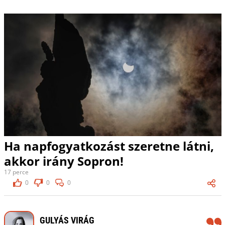
Ha napfogyatkozást szeretne látni,
akkor irány Sopron!
17 perce
0
0
0
GULYÁS VIRÁG