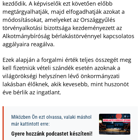
kezdődik. A képviselők ezt követően előbb
megtárgyalhatják, majd elfogadhatják azokat a
módosításokat, amelyeket az Országgyűlés
törvényalkotási bizottsága kezdeményezett az
Alkotmánybíróság bérlakástörvénnyel kapcsolatos
aggályaira reagálva.
Ezek alapján a forgalmi érték teljes összegét meg
kell fizetniük vételi szándék esetén azoknak a
világörökségi helyszínen lévő önkormányzati
lakásban élőknek, akik kevesebb, mint huszonöt
éve bérlik az ingatlant.
Miközben Ön ezt olvassa, valaki máshol
már kattintott erre:
Gyere hozzánk podcastet készíteni!