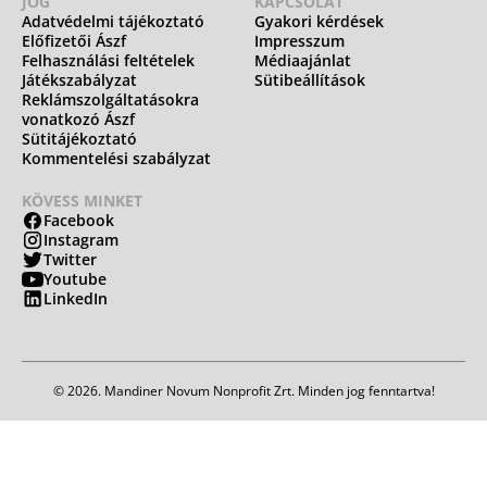
JOG
KAPCSOLAT
Adatvédelmi tájékoztató
Gyakori kérdések
Előfizetői Ászf
Impresszum
Felhasználási feltételek
Médiaajánlat
Játékszabályzat
Sütibeállítások
Reklámszolgáltatásokra
vonatkozó Ászf
Sütitájékoztató
Kommentelési szabályzat
KÖVESS MINKET
Facebook
Instagram
Twitter
Youtube
LinkedIn
© 2026. Mandiner Novum Nonprofit Zrt. Minden jog fenntartva!