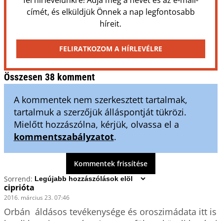
fel hírlevelünkre! Adja meg a nevét és az e-mail-
címét, és elküldjük Önnek a nap legfontosabb
híreit.
FELIRATKOZOM A HÍRLEVÉLRE
Összesen 38 komment
A kommentek nem szerkesztett tartalmak,
tartalmuk a szerzőjük álláspontját tükrözi.
Mielőtt hozzászólna, kérjük, olvassa el a
kommentszabályzatot
.
Kommentek frissítése
Sorrend:
ciprióta
2016. március 23. 07:46
Orbán  áldásos tevékenysége és oroszimádata itt is 