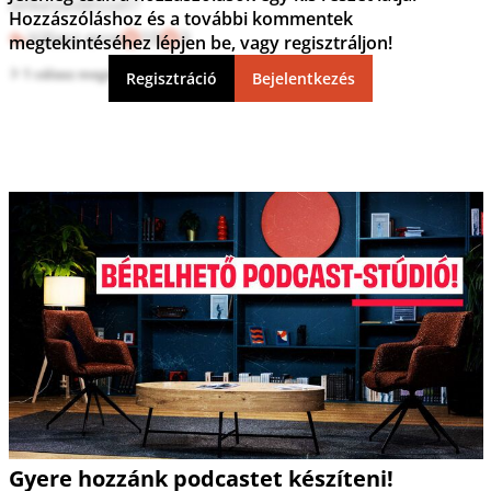
lelkesedéssel?
Hozzászóláshoz és a további kommentek
Válasz erre
10
3
megtekintéséhez lépjen be, vagy regisztráljon!
1 válasz megtekintése
Regisztráció
Bejelentkezés
Gyere hozzánk podcastet készíteni!