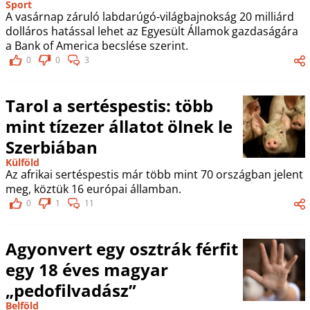
Sport
A vasárnap záruló labdarúgó-világbajnokság 20 milliárd
dolláros hatással lehet az Egyesült Államok gazdaságára
a Bank of America becslése szerint.
0
0
3
Tarol a sertéspestis: több
mint tízezer állatot ölnek le
Szerbiában
Külföld
Az afrikai sertéspestis már több mint 70 országban jelent
meg, köztük 16 európai államban.
0
1
11
Agyonvert egy osztrák férfit
egy 18 éves magyar
„pedofilvadász”
Belföld