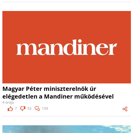
Magyar Péter miniszterelnök úr
elégedetlen a Mandiner működésével
4 órája
7
53
159