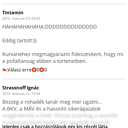
Tintamin
2016. március 23. 04:53
HAHAHAHAHAHA:DDDDDDDDDDDDDD

Eddig tartott:))

Kurvanehez megmagyarazni fideszeskent, hogy mi 
a pofatlansag ebben a tortenetben.
Válasz erre
0
0
Strassnoff Ignác
2016. március 22. 19:34
Bezzeg a rohadék tanár meg mer ugatni... 

A BKV, a MÁV és a hasonló sikerágazatok 
megérdemlik a lóvét. Persze kizárólag a vezetők!

A melósok bérét miért nem igazítják hasonló 
Jelenleg csak a hozzászólások egy kis részét látja.