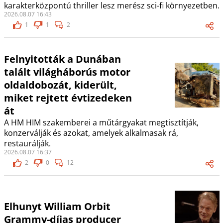
karakterközpontú thriller lesz merész sci-fi környezetben.
2026.08.07 16:43
1
1
2
Felnyitották a Dunában
talált világháborús motor
oldaldobozát, kiderült,
miket rejtett évtizedeken
át
A HM HIM szakemberei a műtárgyakat megtisztítják,
konzerválják és azokat, amelyek alkalmasak rá,
restaurálják.
2026.08.07 16:37
2
0
12
Elhunyt William Orbit
Grammy-díjas producer