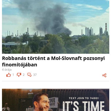
Robbanás történt a Mol-Slovnaft pozsonyi
finomítójában
4 órája
1
2
37