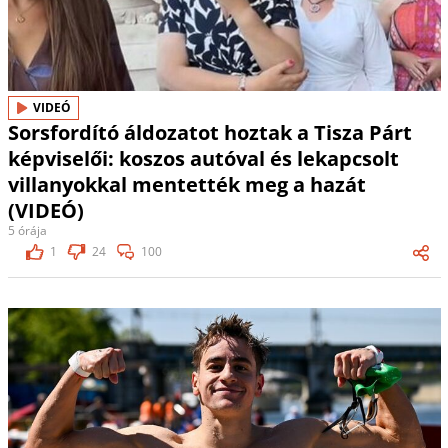
VIDEÓ
Sorsfordító áldozatot hoztak a Tisza Párt
képviselői: koszos autóval és lekapcsolt
villanyokkal mentették meg a hazát
(VIDEÓ)
5 órája
1
24
100