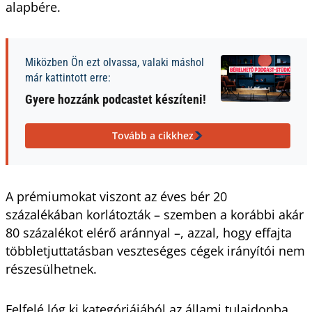
alapbére.
Miközben Ön ezt olvassa, valaki máshol
már kattintott erre:
Gyere hozzánk podcastet készíteni!
Tovább a cikkhez
A prémiumokat viszont az éves bér 20
százalékában korlátozták – szemben a korábbi akár
80 százalékot elérő aránnyal –, azzal, hogy effajta
többletjuttatásban veszteséges cégek irányítói nem
részesülhetnek.
Felfelé lóg ki kategóriájából az állami tulajdonba