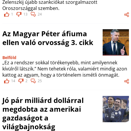
Zelenszkij újabb szankciókat szorgalmazott
Oroszországgal szemben.
1
13
24
Az Magyar Péter áfiuma
ellen való orvosság 3. cikk
Belföld
„Ez a rendszer sokkal törékenyebb, mint amilyennek
kívülről látszik.” Nem tehetek róla, valamiért mindig azon
kattog az agyam, hogy a történelem ismétli önmagát.
14
2
25
Jó pár milliárd dollárral
megdobta az amerikai
gazdaságot a
világbajnokság