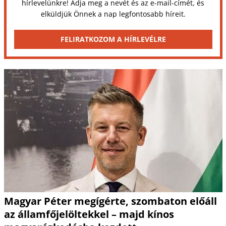
hírlevelünkre! Adja meg a nevét és az e-mail-címét, és
elküldjük Önnek a nap legfontosabb híreit.
FELIRATKOZOM A HÍRLEVÉLRE
Magyar Péter megígérte, szombaton előáll
az államfőjelöltekkel – majd kínos