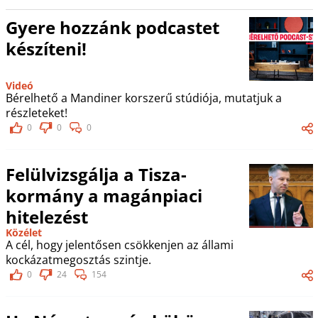
Gyere hozzánk podcastet
készíteni!
Videó
Bérelhető a Mandiner korszerű stúdiója, mutatjuk a
részleteket!
0
0
0
Felülvizsgálja a Tisza-
kormány a magánpiaci
hitelezést
Közélet
A cél, hogy jelentősen csökkenjen az állami
kockázatmegosztás szintje.
0
24
154