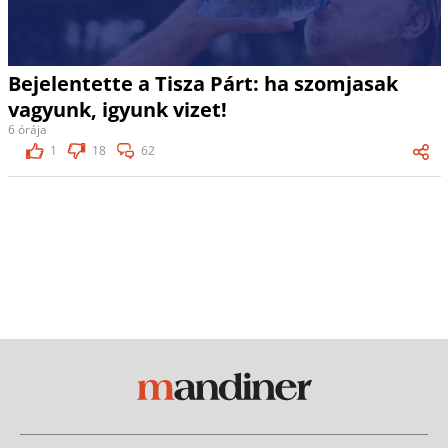
Bejelentette a Tisza Párt: ha szomjasak
vagyunk, igyunk vizet!
6 órája
1
18
62