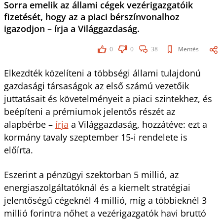
Sorra emelik az állami cégek vezérigazgatóik
fizetését, hogy az a piaci bérszínvonalhoz
igazodjon – írja a Világgazdaság.
0
0
38
Mentés
Elkezdték közelíteni a többségi állami tulajdonú
gazdasági társaságok az első számú vezetőik
juttatásait és követelményeit a piaci szintekhez, és
beépíteni a prémiumok jelentős részét az
alapbérbe –
írja
a Világgazdaság, hozzátéve: ezt a
kormány tavaly szeptember 15-i rendelete is
előírta.
Eszerint a pénzügyi szektorban 5 millió, az
energiaszolgáltatóknál és a kiemelt stratégiai
jelentőségű cégeknél 4 millió, míg a többieknél 3
millió forintra nőhet a vezérigazgatók havi bruttó