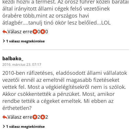
kezdi hozni a termést. Az orosz führer közeli barátai 
által irányitott állami cégek felső vezetőinek 
órabére több,mint az országos havi 
átlagbér....tanulj tinó ökör lesz belőled...LOL
Válasz erre
0
0
1 válasz megtekintése
balbako_
2016. március 23. 07:17
2010-ben ráfizetéses, eladósodott állami vállalatok 
vezetői ennél az emeltnél magasabb fizetéseket 
vettek fel. Most a végkielégítésekről nem is szólok. 
Akkor csökkentették a pénzüket. Most, amikor 
rendbe tették a cégeket emeltek. Mi ebben az 
érthetetlen?
Válasz erre
2
2
1 válasz megtekintése