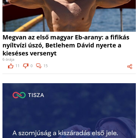
Megvan az első magyar Eb-arany: a fifikás
nyíltvízi úszó, Betlehem Dávid nyerte a
kieséses versenyt
6 órája
11
0
15