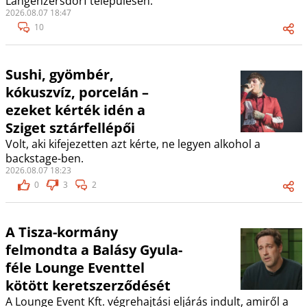
Langenzersdorf településen.
2026.08.07 18:47
10
Sushi, gyömbér,
kókuszvíz, porcelán –
ezeket kérték idén a
Sziget sztárfellépői
Volt, aki kifejezetten azt kérte, ne legyen alkohol a
backstage-ben.
2026.08.07 18:23
0
3
2
A Tisza-kormány
felmondta a Balásy Gyula-
féle Lounge Eventtel
kötött keretszerződését
A Lounge Event Kft. végrehajtási eljárás indult, amiről a