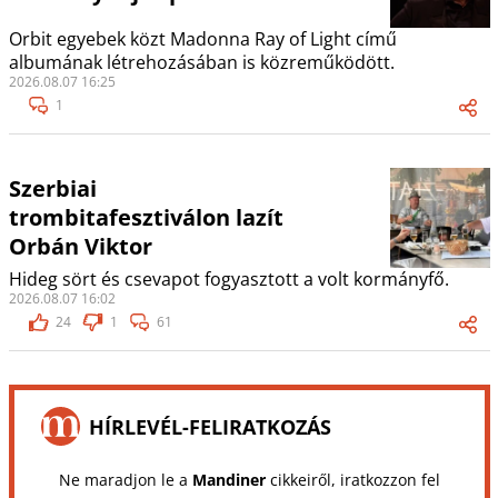
Orbit egyebek közt Madonna Ray of Light című
albumának létrehozásában is közreműködött.
2026.08.07 16:25
1
Szerbiai
trombitafesztiválon lazít
Orbán Viktor
Hideg sört és csevapot fogyasztott a volt kormányfő.
2026.08.07 16:02
24
1
61
HÍRLEVÉL-FELIRATKOZÁS
Ne maradjon le a
Mandiner
cikkeiről, iratkozzon fel