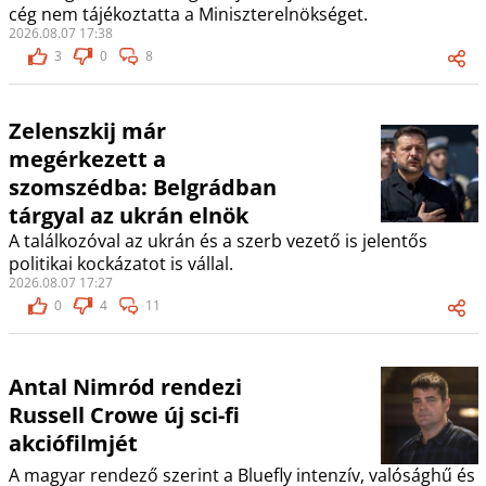
cég nem tájékoztatta a Miniszterelnökséget.
2026.08.07 17:38
3
0
8
Zelenszkij már
megérkezett a
szomszédba: Belgrádban
tárgyal az ukrán elnök
A találkozóval az ukrán és a szerb vezető is jelentős
politikai kockázatot is vállal.
2026.08.07 17:27
0
4
11
Antal Nimród rendezi
Russell Crowe új sci-fi
akciófilmjét
A magyar rendező szerint a Bluefly intenzív, valósághű és