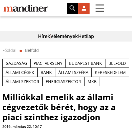
Hírek
Vélemények
Hetilap
Főoldal
Belföld
⬤
GAZDASÁG
PIACI VERSENY
BUDAPEST BANK
BELFÖLD
ÁLLAMI CÉGEK
BANK
ÁLLAMI SZFÉRA
KERESKEDELEM
ÁLLAMI SZEKTOR
ENERGIASZEKTOR
MKB
Milliókkal emelik az állami
cégvezetők bérét, hogy az a
piaci szinthez igazodjon
2016. március 22. 10:17