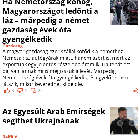
Ha Németország köhög,
Magyarországot ledönti a
láz – márpedig a német
gazdaság évek óta
gyengélkedik
Gazdaság
A magyar gazdaság ezer szállal kötődik a némethez.
Nemcsak az autógyárak miatt, hanem azért is, mert az
exportunk egy jelentős része oda áramlik. Ha tehát ott
baj van, annak mi is megisszuk a levét. Márpedig
Németország évek óta gyengélkedik, és egyelőre nem
látszik, mikor keveredhet ki belőle.
3
1
26
Az Egyesült Arab Emírségek
segíthet Ukrajnának
Belföld