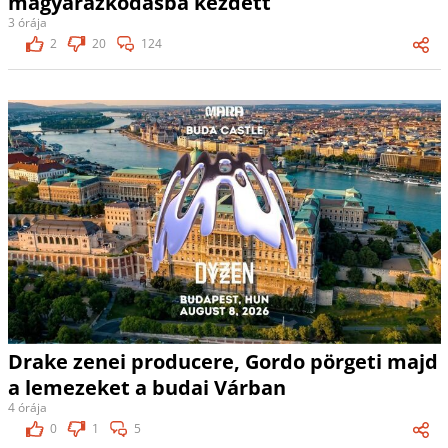
magyarázkodásba kezdett
3 órája
2
20
124
Drake zenei producere, Gordo pörgeti majd
a lemezeket a budai Várban
4 órája
0
1
5