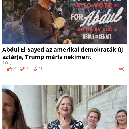
Abdul El-Sayed az amerikai demokraták új
sztárja, Trump máris nekiment
5 órája
0
0
21