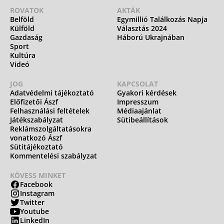
ROVATOK
AKTÁK
Belföld
Egymillió Találkozás Napja
Külföld
Választás 2024
Gazdaság
Háború Ukrajnában
Sport
Kultúra
Videó
JOG
KAPCSOLAT
Adatvédelmi tájékoztató
Gyakori kérdések
Előfizetői Ászf
Impresszum
Felhasználási feltételek
Médiaajánlat
Játékszabályzat
Sütibeállítások
Reklámszolgáltatásokra
vonatkozó Ászf
Sütitájékoztató
Kommentelési szabályzat
KÖVESS MINKET
Facebook
Instagram
Twitter
Youtube
LinkedIn