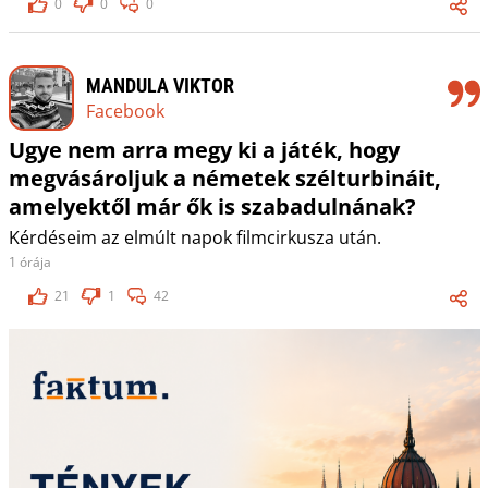
0
0
0
MANDULA VIKTOR
Facebook
Ugye nem arra megy ki a játék, hogy
megvásároljuk a németek szélturbináit,
amelyektől már ők is szabadulnának?
Kérdéseim az elmúlt napok filmcirkusza után.
1 órája
21
1
42