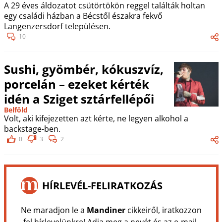
A 29 éves áldozatot csütörtökön reggel találták holtan
egy családi házban a Bécstől északra fekvő
Langenzersdorf településen.
10
Sushi, gyömbér, kókuszvíz,
porcelán – ezeket kérték
idén a Sziget sztárfellépői
Belföld
Volt, aki kifejezetten azt kérte, ne legyen alkohol a
backstage-ben.
0
3
2
HÍRLEVÉL-FELIRATKOZÁS
Ne maradjon le a
Mandiner
cikkeiről, iratkozzon