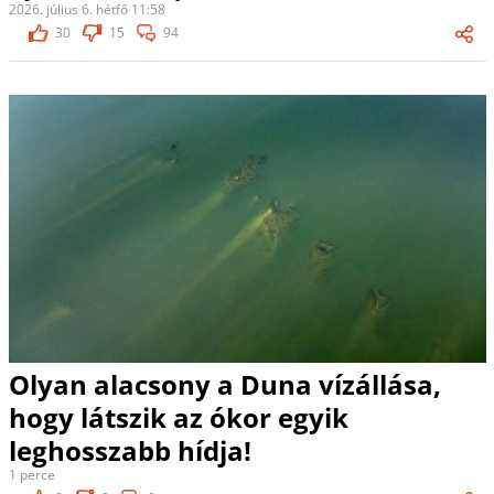
2026. július 6. hétfő 11:58
30
15
94
Olyan alacsony a Duna vízállása,
hogy látszik az ókor egyik
leghosszabb hídja!
1 perce